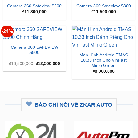
-24%
Camera 360 SAFEVIEW
S500
Màn Hình Android TMAS
10.33 Inch Cho VinFast
Giá
Giá
₫
16,500,000
₫
12,500,000
Minio Green
gốc
hiện
là:
tại
₫
8,000,000
₫16,500,000.
là:
₫12,500,000.
BÁO CHÍ NÓI VỀ ZKAR AUTO