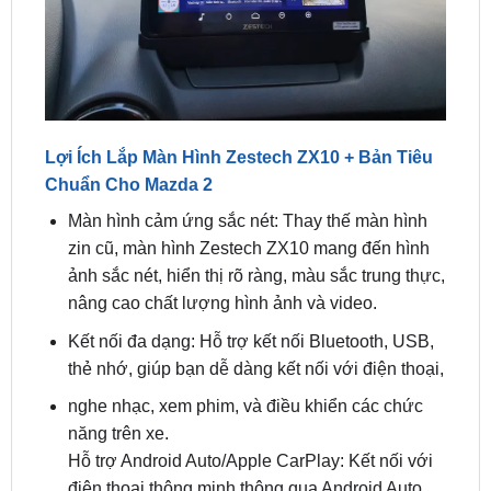
Lợi Ích Lắp Màn Hình Zestech ZX10 + Bản Tiêu
Chuẩn Cho Mazda 2
Màn hình cảm ứng sắc nét: Thay thế màn hình
zin cũ, màn hình Zestech ZX10 mang đến hình
ảnh sắc nét, hiển thị rõ ràng, màu sắc trung thực,
nâng cao chất lượng hình ảnh và video.
Kết nối đa dạng: Hỗ trợ kết nối Bluetooth, USB,
thẻ nhớ, giúp bạn dễ dàng kết nối với điện thoại,
nghe nhạc, xem phim, và điều khiển các chức
năng trên xe.
Hỗ trợ Android Auto/Apple CarPlay: Kết nối với
điện thoại thông minh thông qua Android Auto
hoặc Apple CarPlay, điều khiển các ứng dụng
quen thuộc như bản đồ, nghe nhạc, gọi điện,…