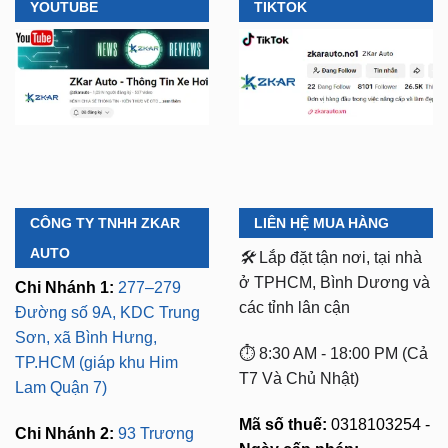
CÔNG TY TNHH ZKAR
LIÊN HỆ MUA HÀNG
AUTO
🛠️
Lắp đặt tận nơi, tại nhà
ở TPHCM, Bình Dương và
Chi Nhánh 1:
277–279
các tỉnh lân cận
Đường số 9A, KDC Trung
Sơn, xã Bình Hưng,
⏱️ 8:30 AM - 18:00 PM (Cả
TP.HCM (giáp khu Him
T7 Và Chủ Nhật)
Lam Quận 7)
Mã số thuế:
0318103254 -
Chi Nhánh 2:
93 Trương
Ngày cấp phép:
Định, P. Thủ Dầu Một,
16/10/2023
TP.HCM (Bình Dương cũ)