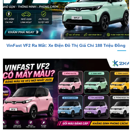
VinFast VF2 Ra Mắt: Xe Điện Đô Thị Giá Chỉ 188 Triệu Đồng
VinFast VF2 Có Mấy Màu? Bảng Màu Xe VF2 Mới Nhất 2026