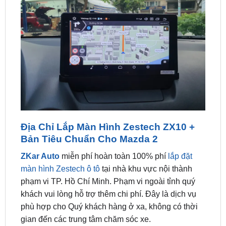
Địa Chỉ Lắp Màn Hình Zestech ZX10 +
Bản Tiêu Chuẩn Cho Mazda 2
ZKar Auto
miễn phí hoàn toàn 100% phí
lắp đặt
màn hình Zestech ô tô
tại nhà khu vực nội thành
phạm vi TP. Hồ Chí Minh. Phạm vi ngoài tỉnh quý
khách vui lòng hỗ trợ thêm chi phí. Đây là dịch vụ
phù hợp cho Quý khách hàng ở xa, không có thời
gian đến các trung tâm chăm sóc xe.
Ngoài ra quý khách có thể đến trực tiếp tại ZKar