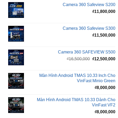
Camera 360 Safeview S300
₫
11,500,000
Camera 360 SAFEVIEW S500
Giá
G
₫
16,500,000
₫
12,500,000
gốc
h
là:
t
₫16,500,000.
l
Màn Hình Android TMAS 10.33 Inch Cho
₫
VinFast Minio Green
₫
8,000,000
Màn Hình Android TMAS 10.33 Dành Cho
VinFast VF2
₫
8,000,000
Màn hình Cluster Android TMAS T600 Dành
Cho VinFast VF3