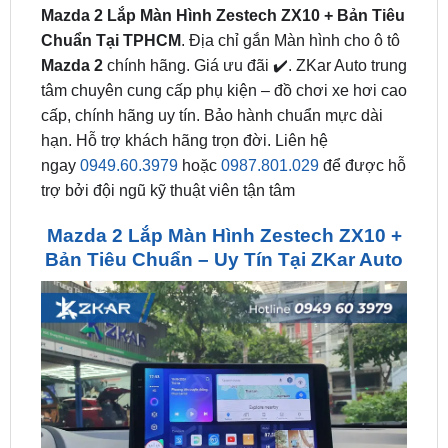
Mazda 2
chính hãng. Giá ưu đãi ✔️. ZKar Auto trung
tâm chuyên cung cấp phụ kiện – đồ chơi xe hơi cao
cấp, chính hãng uy tín. Bảo hành chuẩn mực dài
hạn. Hỗ trợ khách hãng trọn đời. Liên hệ
ngay
0949.60.3979
hoặc
0987.801.029
để được hỗ
trợ bởi đội ngũ kỹ thuật viên tận tâm
Mazda 2 Lắp Màn Hình Zestech ZX10 +
Bản Tiêu Chuẩn – Uy Tín Tại ZKar Auto