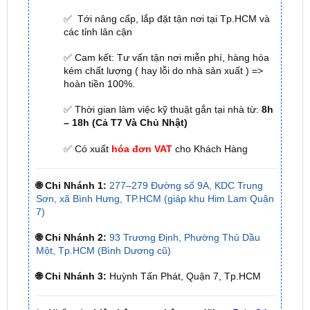
✅ Cam kết: Tư vấn tận nơi miễn phí, hàng hóa
kém chất lượng ( hay lỗi do nhà sản xuất ) =>
hoàn tiền 100%.
✅ Thời gian làm việc kỹ thuật gắn tại nhà từ:
8h
– 18h (Cả T7 Và Chủ Nhật)
✅ Có xuất
hóa đơn VAT
cho Khách Hàng
🌐 Chi Nhánh 1:
277–279 Đường số 9A, KDC Trung
Sơn, xã Bình Hưng, TP.HCM (giáp khu Him Lam Quận
7)
🌐 Chi Nhánh 2:
93 Trương Định, Phường Thủ Dầu
Một, Tp.HCM (Bình Dương cũ)
🌐 Chi Nhánh 3:
Huỳnh Tấn Phát, Quận 7, Tp.HCM
📞 Nhấn vào
Liên hệ ngay nhận ưu đãi 👉
Zalo OA
ZKar Auto