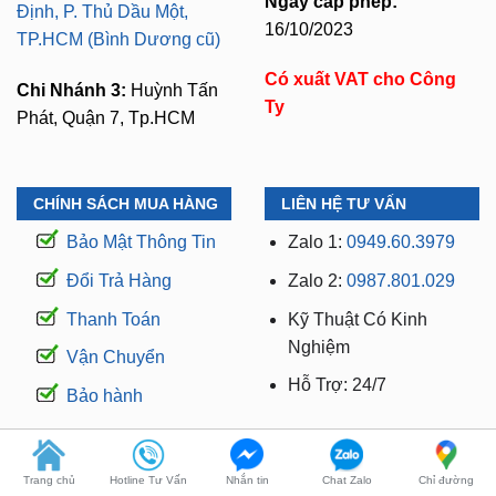
Có xuất VAT cho Công
Chi Nhánh 3:
Huỳnh Tấn
Ty
Phát, Quận 7, Tp.HCM
CHÍNH SÁCH MUA HÀNG
LIÊN HỆ TƯ VẤN
Bảo Mật Thông Tin
Zalo 1:
0949.60.3979
Đổi Trả Hàng
Zalo 2:
0987.801.029
Thanh Toán
Kỹ Thuật Có Kinh
Nghiệm
Vận Chuyển
Hỗ Trợ: 24/7
Bảo hành
WEBSITE THUỘC THƯƠNG HIỆU ZKAR AUTO
Trang chủ
Hotline Tư Vấn
Nhắn tin
Chat Zalo
Chỉ đường