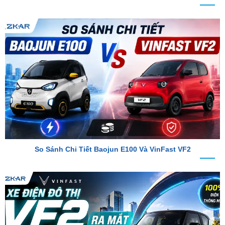
So Sánh Chi Tiết Baojun E100 Và VinFast VF2