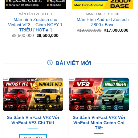
Màn hình Zestech cho
Màn Hình Android Zestech
Vinfast VF3 – Giảm NGAY 1
Z800+ Base
TRIỆU [ HOT🔥 ]
Giá
Giá
₫
19,000,000
₫
17,000,000
gốc
hiện
Giá
Giá
₫
9,500,000
₫
8,500,000
là:
tại
gốc
hiện
₫19,000,000.
là:
là:
tại
₫17,
₫9,500,000.
là:
₫8,500,000.
BÀI VIẾT MỚI
So Sánh VinFast VF2 Với
So Sánh VinFast VF2 Với
VinFast VF3 Chi Tiết
VinFast Minio Green Chi
Tiết
XEM THÊM
XEM THÊM