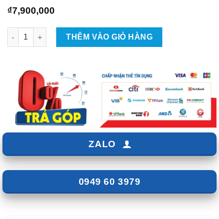
₫
7,900,000
Mazda 2 Lắp Màn Hình Zestech ZX10 + Bản Tiêu Chuẩn - Giá 7t
THÊM VÀO GIỎ HÀNG
ZALO
0949 60 3979