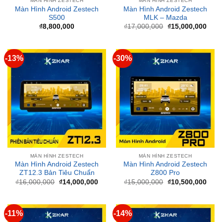
Giá
Giá
₫
8,800,000
₫
17,000,000
₫
15,000,000
gốc
hiện
là:
tại
₫17,000,000.
là:
₫15,
-13%
-30%
MÀN HÌNH ZESTECH
MÀN HÌNH ZESTECH
Màn Hình Android Zestech
Màn Hình Android Zestech
ZT12.3 Bản Tiêu Chuẩn
Z800 Pro
Giá
Giá
Giá
Giá
₫
16,000,000
₫
14,000,000
₫
15,000,000
₫
10,500,000
gốc
hiện
gốc
hiện
là:
tại
là:
tại
₫16,000,000.
là:
₫15,000,000.
là:
₫14,000,000.
₫10,
-11%
-14%