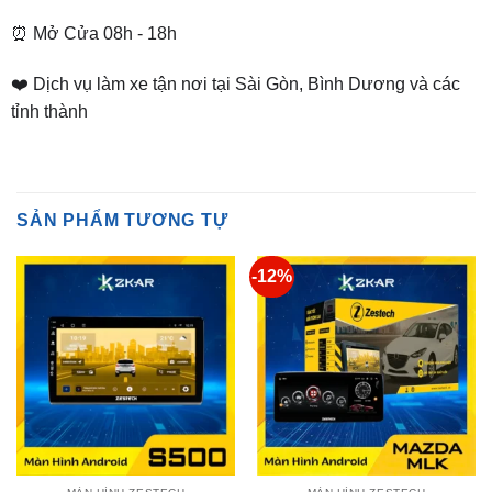
❤️ Dịch vụ làm xe tận nơi tại Sài Gòn, Bình Dương và các
tỉnh thành
SẢN PHẨM TƯƠNG TỰ
-12%
MÀN HÌNH ZESTECH
MÀN HÌNH ZESTECH
Màn Hình Android Zestech
Màn Hình Android Zestech
S500
MLK – Mazda