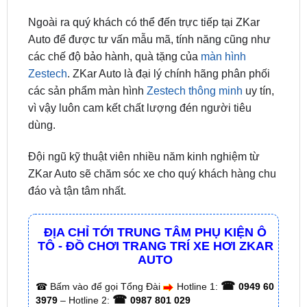
Auto để được tư vấn mẫu mã, tính năng cũng như
các chế độ bảo hành, quà tặng của
màn hình
Zestech
. ZKar Auto là đại lý chính hãng phân phối
các sản phẩm màn hình
Zestech thông minh
uy tín,
vì vậy luôn cam kết chất lượng đén người tiêu
dùng.
Đội ngũ kỹ thuật viên nhiều năm kinh nghiệm từ
ZKar Auto sẽ chăm sóc xe cho quý khách hàng chu
đáo và tận tâm nhất.
ĐỊA CHỈ TỚI TRUNG TÂM PHỤ KIỆN Ô
TÔ - ĐỒ CHƠI TRANG TRÍ XE HƠI ZKAR
AUTO
☎
☎
Bấm vào để gọi Tổng Đài
Hotline 1:
0949 60
☎
3979
– Hotline 2:
0987 801 029
✅ Tới nâng cấp, lắp đặt tận nơi tại Tp.HCM và
các tỉnh lân cận