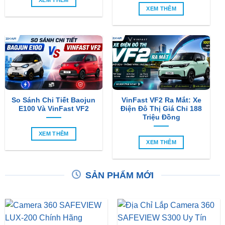
So Sánh Chi Tiết Baojun
VinFast VF2 Ra Mắt: Xe
E100 Và VinFast VF2
Điện Đô Thị Giá Chỉ 188
Triệu Đồng
XEM THÊM
XEM THÊM
SẢN PHẨM MỚI
Camera 360 Safeview S200
Camera 360 Safeview S300
₫
11,800,000
₫
11,500,000