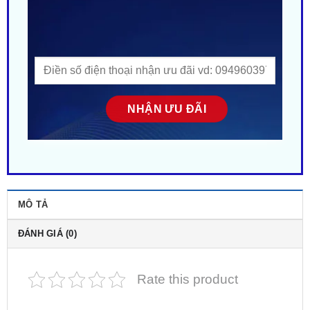
MÔ TẢ
ĐÁNH GIÁ (0)
Rate this product
Mazda 2 Lắp Màn Hình Zestech ZX10 + Bản Tiêu
Chuẩn
Tại TPHCM
. Địa chỉ gắn Màn hình cho ô tô