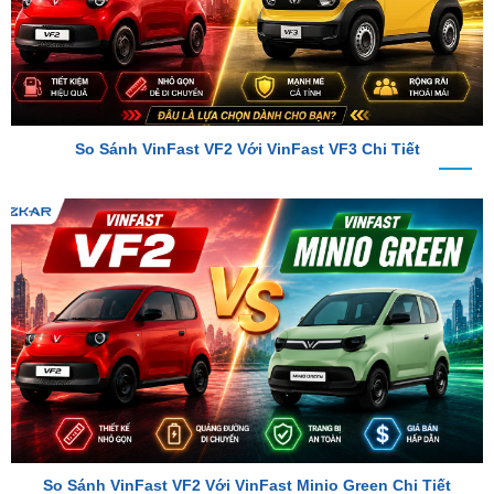
So Sánh VinFast VF2 Với VinFast VF3 Chi Tiết
So Sánh VinFast VF2 Với VinFast Minio Green Chi Tiết