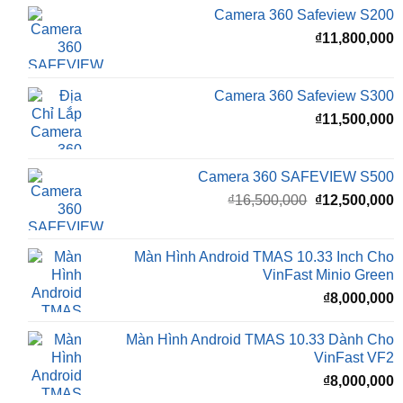
Camera 360 Safeview S200
₫
11,800,000
Camera 360 Safeview S300
₫
11,500,000
Camera 360 SAFEVIEW S500
Giá
G
₫
16,500,000
₫
12,500,000
gốc
h
là:
t
₫16,500,000.
l
Màn Hình Android TMAS 10.33 Inch Cho
₫
VinFast Minio Green
₫
8,000,000
Màn Hình Android TMAS 10.33 Dành Cho
VinFast VF2
₫
8,000,000