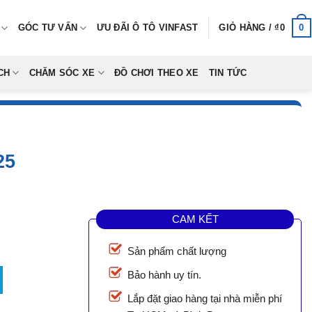
0
GÓC TƯ VẤN
ƯU ĐÃI Ô TÔ VINFAST
GIỎ HÀNG /
₫
0
CH
CHĂM SÓC XE
ĐỒ CHƠI THEO XE
TIN TỨC
25
CAM KẾT
Sản phẩm chất lượng
Bảo hành uy tín.
Lắp đặt giao hàng tại nhà miễn phí