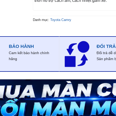
thời hỗ trợ cách âm, cách nhiệt gầm xe.
Danh mục:
Toyota Camry
BẢO HÀNH
ĐỔI TRẢ
Cam kết bảo hành chính
Đổi trả dễ 
hãng
Sản phẩm bị