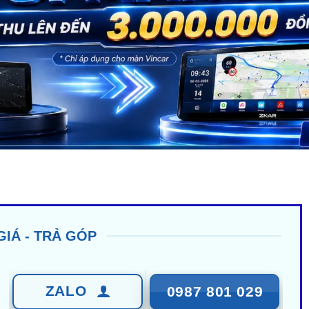
GIÁ - TRẢ GÓP
ZALO
0987 801 029