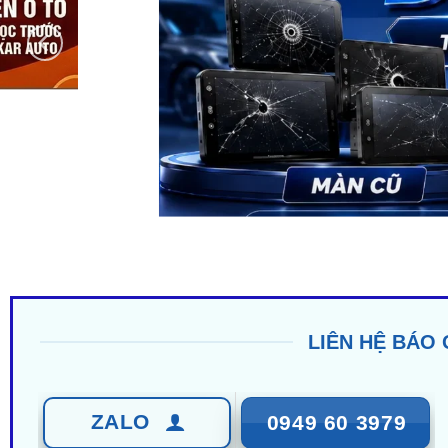
LIÊN HỆ BÁO 
ZALO
0949 60 3979