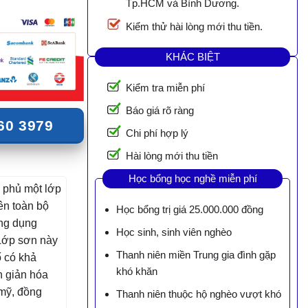
Tp.HCM và Bình Dương.
Kiểm thử hài lòng mới thu tiền.
KHÁC BIỆT
Kiểm tra miễn phí
Báo giá rõ ràng
60 3979
Chi phí hợp lý
Hài lòng mới thu tiền
Học bổng học nghề miễn phí
 phủ một lớp
ên toàn bộ
Học bổng trị giá 25.000.000 đồng
ng dụng
Học sinh, sinh viên nghèo
 Lớp sơn này
Thanh niên miền Trung gia đình gặp
ố có khả
khó khăn
n giản hóa
 mỹ, đồng
Thanh niên thuộc hộ nghèo vượt khó