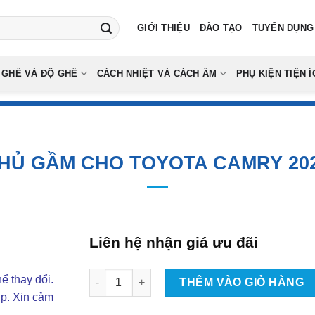
GIỚI THIỆU
ĐÀO TẠO
TUYỂN DỤNG
 GHẾ VÀ ĐỘ GHẾ
CÁCH NHIỆT VÀ CÁCH ÂM
PHỤ KIỆN TIỆN Í
HỦ GẦM CHO TOYOTA CAMRY 20
Liên hệ nhận giá ưu đãi
Phủ Gầm Cho Toyota Camry 2025 số lượng
ể thay đổi.
THÊM VÀO GIỎ HÀNG
ợp. Xin cảm