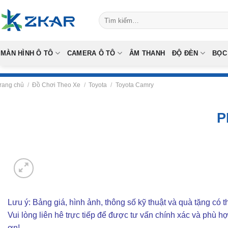
Skip
Tìm
to
kiếm:
content
MÀN HÌNH Ô TÔ
CAMERA Ô TÔ
ÂM THANH
ĐỘ ĐÈN
BỌC
rang chủ
/
Đồ Chơi Theo Xe
/
Toyota
/
Toyota Camry
P
Lưu ý: Bảng giá, hình ảnh, thông số kỹ thuật và quà tặng có th
Vui lòng liên hê trực tiếp để được tư vấn chính xác và phù h
ơn!