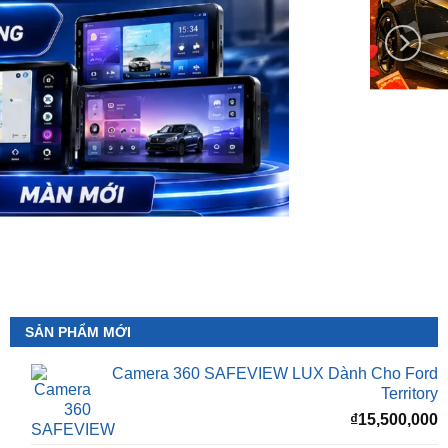
SẢN PHẨM MỚI
Camera 360 SAFEVIEW LUX Dành Cho Ford
Territory
₫
15,500,000