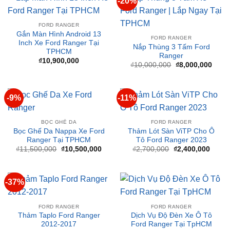
₫
2,390,000
₫
2,090,000
gốc
hiện
Giá
Giá
₫
8,000,000
₫
7,000,000
là:
tại
gốc
hiện
₫2,390,000.
là:
là:
tại
₫2,090,000.
₫8,000,000.
là:
₫7,00
-20%
FORD RANGER
Gắn Màn Hình Android 13
FORD RANGER
Inch Xe Ford Ranger Tại
Nắp Thùng 3 Tấm Ford
TPHCM
Ranger
₫
10,900,000
Giá
Giá
₫
10,000,000
₫
8,000,000
gốc
hiện
là:
tại
₫10,000,000.
là:
₫8,00
-9%
-11%
BỌC GHẾ DA
FORD RANGER
Bọc Ghế Da Nappa Xe Ford
Thảm Lót Sàn ViTP Cho Ô
Ranger Tại TPHCM
Tô Ford Ranger 2023
Giá
Giá
Giá
Giá
₫
11,500,000
₫
10,500,000
₫
2,700,000
₫
2,400,000
gốc
hiện
gốc
hiện
là:
tại
là:
tại
₫11,500,000.
là:
₫2,700,000.
là:
₫10,500,000.
₫2,40
-37%