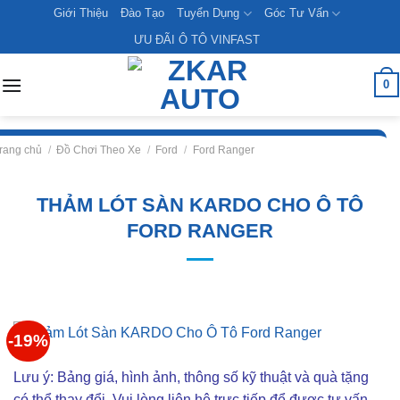
Skip
Giới Thiệu
Đào Tạo
Tuyển Dụng
Góc Tư Vấn
to
ƯU ĐÃI Ô TÔ VINFAST
content
0
rang chủ
/
Đồ Chơi Theo Xe
/
Ford
/
Ford Ranger
THẢM LÓT SÀN KARDO CHO Ô TÔ
FORD RANGER
-19%
Lưu ý: Bảng giá, hình ảnh, thông số kỹ thuật và quà tặng
có thể thay đổi. Vui lòng liên hê trực tiếp để được tư vấn