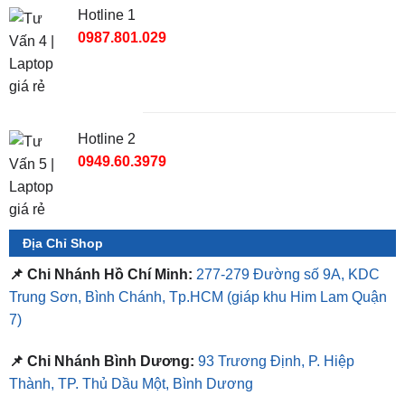
VinFast VF2 Có Mấy Màu? Bảng Màu Xe VF2 Mới Nhất 2026
TỔNG ĐÀI TƯ VẤN
Hotline 1
0987.801.029
Hotline 2
0949.60.3979
Địa Chỉ Shop
📌 Chi Nhánh Hồ Chí Minh:
277-279 Đường số 9A, KDC
Trung Sơn, Bình Chánh, Tp.HCM
(giáp khu Him Lam Quận
7)