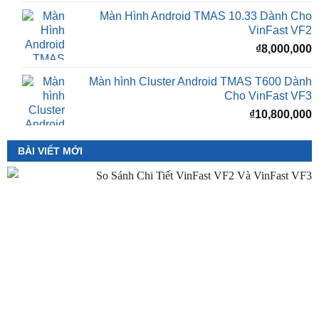
₫16,500,000.
l
Màn Hình Android TMAS 10.33 Inch Cho
₫
VinFast Minio Green
₫
8,000,000
Màn Hình Android TMAS 10.33 Dành Cho
VinFast VF2
₫
8,000,000
Màn hình Cluster Android TMAS T600 Dành
Cho VinFast VF3
₫
10,800,000
BÀI VIẾT MỚI