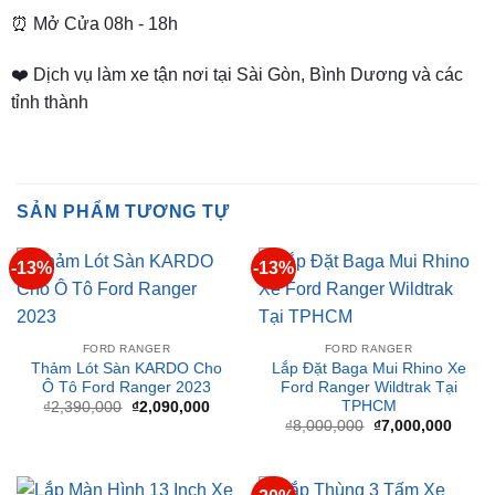
📌 Chi Nhánh Bình Dương:
93 Trương Định, P. Hiệp
Thành, TP. Thủ Dầu Một, Bình Dương
⏰ Mở Cửa 08h - 18h
❤️ Dịch vụ làm xe tận nơi tại Sài Gòn, Bình Dương và các
tỉnh thành
SẢN PHẨM TƯƠNG TỰ
-13%
-13%
FORD RANGER
FORD RANGER
Thảm Lót Sàn KARDO Cho
Lắp Đặt Baga Mui Rhino Xe
Ô Tô Ford Ranger 2023
Ford Ranger Wildtrak Tại
TPHCM
Giá
Giá