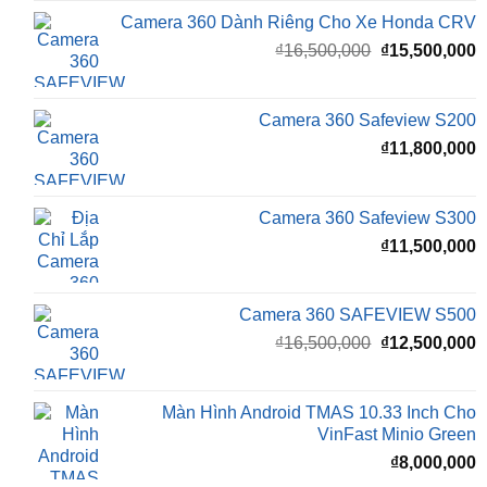
Camera 360 SAFEVIEW LUX Dành Cho Ford
Territory
₫
15,500,000
Camera 360 Dành Riêng Cho Xe Honda CRV
Giá
G
₫
16,500,000
₫
15,500,000
gốc
h
là:
t
₫16,500,000.
l
Camera 360 Safeview S200
₫
₫
11,800,000
Camera 360 Safeview S300
₫
11,500,000
Camera 360 SAFEVIEW S500
Giá
G
₫
16,500,000
₫
12,500,000
gốc
h
là:
t