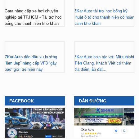
vượt khó
chuyên nghiệp tại TP.HCM
Gara nâng cấp xe hơi chuyên
ZKar Auto tài trợ học bổng kỹ
nghiệp tại TP.HCM - Tài trợ học
thuật ô tô cho thanh niên có hoàn
bổng cho thanh niên khó khăn
cảnh khó khăn
ZKar Auto dẫn đầu xu hướng
ZKar Auto hợp tác với Mitsubishi
“làm đẹp” nâng cấp VF3 “gây
Tiền Giang, khách Việt có thêm
bão” giới trẻ hiện nay
địa điểm lắp đặt...
FACEBOOK
DẪN ĐƯỜNG