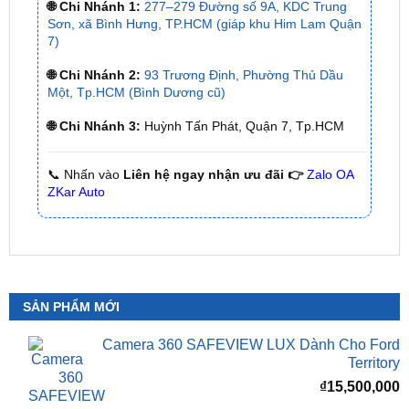
✅ Có xuất
hóa đơn VAT
cho Khách Hàng
🌐 Chi Nhánh 1:
277–279 Đường số 9A, KDC Trung
Sơn, xã Bình Hưng, TP.HCM (giáp khu Him Lam Quận
7)
🌐 Chi Nhánh 2:
93 Trương Định, Phường Thủ Dầu
Một, Tp.HCM (Bình Dương cũ)
🌐 Chi Nhánh 3:
Huỳnh Tấn Phát, Quận 7, Tp.HCM
📞 Nhấn vào
Liên hệ ngay nhận ưu đãi 👉
Zalo OA
ZKar Auto
SẢN PHẨM MỚI