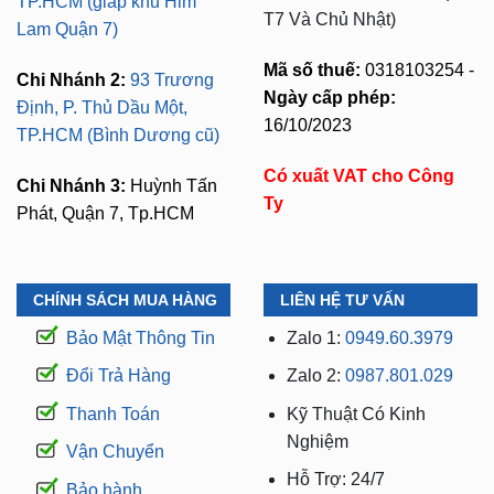
ở TPHCM, Bình Dương và
Chi Nhánh 1:
277–279
các tỉnh lân cận
Đường số 9A, KDC Trung
Sơn, xã Bình Hưng,
⏱️ 8:30 AM - 18:00 PM (Cả
TP.HCM (giáp khu Him
T7 Và Chủ Nhật)
Lam Quận 7)
Mã số thuế:
0318103254 -
Chi Nhánh 2:
93 Trương
Ngày cấp phép:
Định, P. Thủ Dầu Một,
16/10/2023
TP.HCM (Bình Dương cũ)
Có xuất VAT cho Công
Chi Nhánh 3:
Huỳnh Tấn
Ty
Phát, Quận 7, Tp.HCM
CHÍNH SÁCH MUA HÀNG
LIÊN HỆ TƯ VẤN
Bảo Mật Thông Tin
Zalo 1:
0949.60.3979
Đổi Trả Hàng
Zalo 2:
0987.801.029