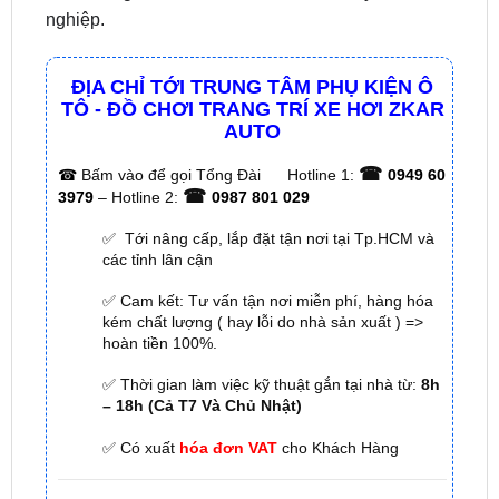
đến với chúng tôi tại địa chỉ này để trải nghiệm dịch
vụ
lắp đặt Thảm lót sàn KARDO xe ô tô Ranger
chất lượng và dịch vụ chăm sóc ô tô chuyên
nghiệp.
ĐỊA CHỈ TỚI TRUNG TÂM PHỤ KIỆN Ô
TÔ - ĐỒ CHƠI TRANG TRÍ XE HƠI ZKAR
AUTO
☎
☎
Bấm vào để gọi Tổng Đài
Hotline 1:
0949 60
☎
3979
– Hotline 2:
0987 801 029
✅ Tới nâng cấp, lắp đặt tận nơi tại Tp.HCM và
các tỉnh lân cận
✅ Cam kết: Tư vấn tận nơi miễn phí, hàng hóa
kém chất lượng ( hay lỗi do nhà sản xuất ) =>
hoàn tiền 100%.
✅ Thời gian làm việc kỹ thuật gắn tại nhà từ:
8h
– 18h (Cả T7 Và Chủ Nhật)