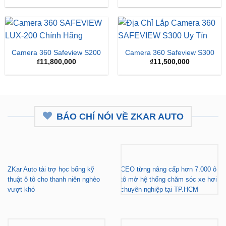
Camera 360 SAFEVIEW
Camera 360 Dành Riêng
LUX Dành Cho Ford
Cho Xe Honda CRV
Territory
Giá
Giá
₫
15,500,000
₫
16,500,000
₫
15,500,000
gốc
hiện
là:
tại
₫16,500,000.
là:
₫15,
Camera 360 Safeview S200
Camera 360 Safeview S300
₫
11,800,000
₫
11,500,000
BÁO CHÍ NÓI VỀ ZKAR AUTO
ZKar Auto tài trợ học bổng kỹ
CEO từng nâng cấp hơn 7.000 ô
thuật ô tô cho thanh niên nghèo
tô mở hệ thống chăm sóc xe hơi