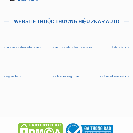
Thanh Toán
Kỹ Thuật Có Kinh
Nghiệm
Vận Chuyển
Hỗ Trợ: 24/7
Bảo hành
WEBSITE THUỘC THƯƠNG HIỆU ZKAR AUTO
manhinhandroidoto.com.vn
camerahanhtrinhoto.com.vn
dodenoto.vn
dogheoto.vn
dochoixesang.com.vn
phukienotovinfast.vn