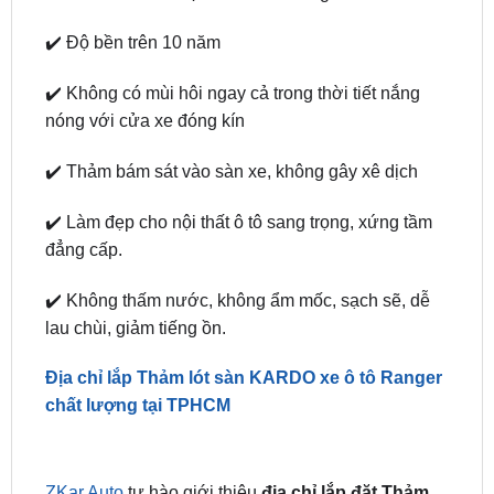
phân khúc hàng cao cấp của năm 2024
✔️ Chất liệu nhựa TPV cao cấp bảo vệ sức khỏe,
an toàn và thân thiện với môi trường
✔️ Độ bền trên 10 năm
✔️ Không có mùi hôi ngay cả trong thời tiết nắng
nóng với cửa xe đóng kín
✔️ Thảm bám sát vào sàn xe, không gây xê dịch
✔️ Làm đẹp cho nội thất ô tô sang trọng, xứng tầm
đẳng cấp.
✔️ Không thấm nước, không ẩm mốc, sạch sẽ, dễ
lau chùi, giảm tiếng ồn.
Địa chỉ lắp Thảm lót sàn KARDO xe ô tô Ranger
chất lượng tại TPHCM