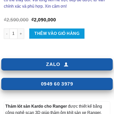
chính xác và phù hợp. Xin cảm ơn!
Giá
Giá
₫
2,590,000
₫
2,090,000
gốc
hiện
là:
tại
Thảm Lót Sàn KARDO Cho Ô Tô Ford Ranger số lượng
THÊM VÀO GIỎ HÀNG
₫2,590,000.
là:
₫2,090,000.
ZALO
0949 60 3979
Thảm lót sàn Kardo cho Ranger
được thiết kế bằng
công nghệ scan 3D giúp thảm ôm khít sàn xe Ranger.