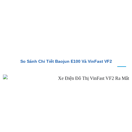
So Sánh Chi Tiết Baojun E100 Và VinFast VF2