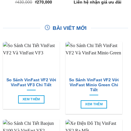
FORD RANGER
FORD RANGER
Thảm Taplo Ford Ranger
Dịch Vụ Độ Đèn Xe Ô Tô
2012-2017
Ford Ranger Tại TpHCM
Giá
Giá
₫
430,000
₫
270,000
Liên hệ nhận giá ưu đãi
gốc
hiện
là:
tại
₫430,000.
là:
₫270,000.
BÀI VIẾT MỚI
So Sánh VinFast VF2 Với
So Sánh VinFast VF2 Với
VinFast VF3 Chi Tiết
VinFast Minio Green Chi
Tiết
XEM THÊM
XEM THÊM