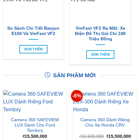
So Sánh Chi Tiết Baojun
VinFast VF2 Ra Mắt: Xe
E100 Và VinFast VF2
Điện Đô Thị Giá Chỉ 188
Triệu Đồng
XEM THÊM
XEM THÊM
SẢN PHẨM MỚI
-6%