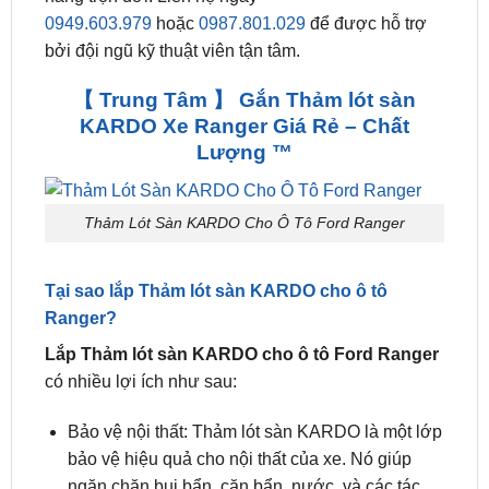
ưu đãi ✔️. ZKar Auto trung tâm chuyên cung cấp
Thảm lót sàn KARDO xe hơi cao cấp, chính hãng
uy tín. Bảo hành chuẩn mực dài hạn. Hỗ trợ khách
hãng trọn đời. Liên hệ ngay
0949.603.979
hoặc
0987.801.029
để được hỗ trợ
bởi đội ngũ kỹ thuật viên tận tâm.
【 Trung Tâm 】 Gắn Thảm lót sàn
KARDO Xe Ranger Giá Rẻ – Chất
Lượng ™
Thảm Lót Sàn KARDO Cho Ô Tô Ford Ranger
Tại sao lắp Thảm lót sàn KARDO cho ô tô
Ranger?
Lắp Thảm lót sàn KARDO cho ô tô Ford Ranger
có nhiều lợi ích như sau: