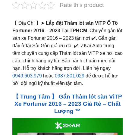
【 Địa Chỉ 】➤
Lắp đặt Thảm lót sàn ViTP Ô Tô
Fortuner 2016 – 2023 Tại TPHCM
. Chuyên gắn lót
sàn xe Fortuner 2016 – 2023 tận nơi ✔️. Gắn gần
đây ở tại Sài Gòn giá ưu đãi ✔️. ZKar Auto trung
tâm chuyên cung cấp Thảm lót sàn ViTP xe hơi cao
cấp, chính hãng uy tín. Bảo hành chuẩn mực dài
hạn. Hỗ trợ khách hãng trọn đời. Liên hệ ngay
0949.603.979
hoặc
0987.801.029
để được hỗ trợ
bởi đội ngũ kỹ thuật viên tận tâm.
【 Trung Tâm 】 Gắn Thảm lót sàn ViTP
Xe Fortuner 2016 – 2023 Giá Rẻ – Chất
Lượng ™