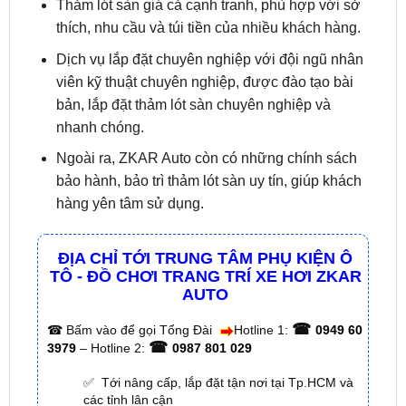
Dịch vụ lắp đặt chuyên nghiệp với đội ngũ nhân
viên kỹ thuật chuyên nghiệp, được đào tạo bài
bản, lắp đặt thảm lót sàn chuyên nghiệp và
nhanh chóng.
Ngoài ra, ZKAR Auto còn có những chính sách
bảo hành, bảo trì thảm lót sàn uy tín, giúp khách
hàng yên tâm sử dụng.
ĐỊA CHỈ TỚI TRUNG TÂM PHỤ KIỆN Ô
TÔ - ĐỒ CHƠI TRANG TRÍ XE HƠI ZKAR
AUTO
☎
☎
Bấm vào để gọi Tổng Đài
Hotline 1:
0949 60
☎
3979
– Hotline 2:
0987 801 029
✅ Tới nâng cấp, lắp đặt tận nơi tại Tp.HCM và
các tỉnh lân cận
✅ Cam kết: Tư vấn tận nơi miễn phí, hàng hóa
kém chất lượng ( hay lỗi do nhà sản xuất ) =>