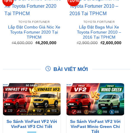
TOYOTA FORTUNER
TOYOTA FORTUNER
Lắp Đặt Combo Giá Nóc Xe
Lắp Đặt Baga Mui Xe
Toyota Fortuner 2020 Tại
Toyota Fortuner 2010 –
TPHCM
2016 Tại TPHCM
Giá
Giá
Giá
Giá
₫
4,600,000
₫
4,200,000
₫
2,900,000
₫
2,600,000
gốc
hiện
gốc
hiện
là:
tại
là:
tại
₫4,600,000.
là:
₫2,900,000.
là:
₫4,200,000.
₫2,60
BÀI VIẾT MỚI
So Sánh VinFast VF2 Với
So Sánh VinFast VF2 Với
VinFast VF3 Chi Tiết
VinFast Minio Green Chi
Tiết
XEM THÊM
XEM THÊM