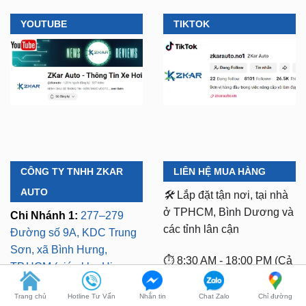
CÔNG TY TNHH ZKAR
LIÊN HỆ MUA HÀNG
AUTO
🛠️
Lắp đặt tận nơi, tại nhà
ở TPHCM, Bình Dương và
Chi Nhánh 1:
277–279
các tỉnh lân cận
Đường số 9A, KDC Trung
Sơn, xã Bình Hưng,
⏱️ 8:30 AM - 18:00 PM (Cả
TP.HCM (giáp khu Him
T7 Và Chủ Nhật)
Lam Quận 7)
Mã số thuế:
0318103254 -
Chi Nhánh 2:
93 Trương
Ngày cấp phép:
Định, P. Thủ Dầu Một,
Trang chủ
Hotline Tư Vấn
Nhắn tin
Chat Zalo
Chỉ đường