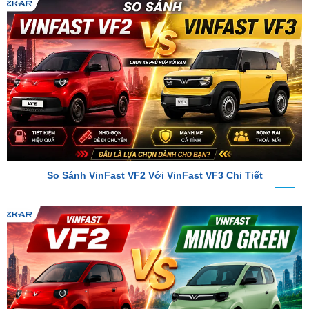
So Sánh VinFast VF2 Với VinFast VF3 Chi Tiết