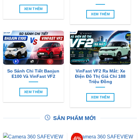
So Sánh Chi Tiết Baojun
VinFast VF2 Ra Mắt: Xe
E100 Và VinFast VF2
Điện Đô Thị Giá Chỉ 188
Triệu Đồng
XEM THÊM
XEM THÊM
SẢN PHẨM MỚI
-6%