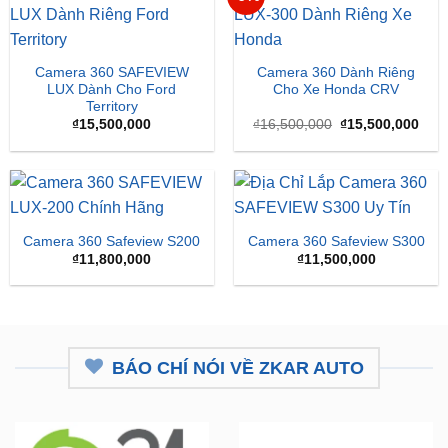
Camera 360 SAFEVIEW
Camera 360 Dành Riêng
LUX Dành Cho Ford
Cho Xe Honda CRV
Territory
Giá
Giá
₫
15,500,000
₫
16,500,000
₫
15,500,000
gốc
hiện
là:
tại
₫16,500,000.
là:
₫15,
Camera 360 Safeview S200
Camera 360 Safeview S300
₫
11,800,000
₫
11,500,000
BÁO CHÍ NÓI VỀ ZKAR AUTO