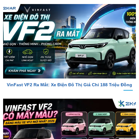
VinFast VF2 Ra Mắt: Xe Điện Đô Thị Giá Chỉ 188 Triệu Đồng