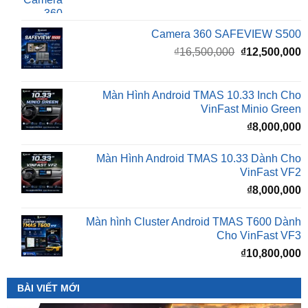
Giá
G
₫
16,500,000
₫
12,500,000
gốc
h
là:
t
₫16,500,000.
l
Màn Hình Android TMAS 10.33 Inch Cho
₫
VinFast Minio Green
₫
8,000,000
Màn Hình Android TMAS 10.33 Dành Cho
VinFast VF2
₫
8,000,000
Màn hình Cluster Android TMAS T600 Dành
Cho VinFast VF3
₫
10,800,000
BÀI VIẾT MỚI