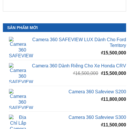
SẢN PHẨM MỚI
Camera 360 SAFEVIEW LUX Dành Cho Ford
Territory
₫
15,500,000
Camera 360 Dành Riêng Cho Xe Honda CRV
Giá
G
₫
16,500,000
₫
15,500,000
gốc
h
là:
t
₫16,500,000.
l
Camera 360 Safeview S200
₫
₫
11,800,000
Camera 360 Safeview S300
₫
11,500,000
Camera 360 SAFEVIEW S500