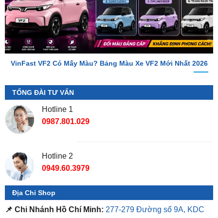
VinFast VF2 Có Mấy Màu? Bảng Màu Xe VF2 Mới Nhất 2026
TỔNG ĐÀI TƯ VẤN
Hotline 1
0987.801.029
Hotline 2
0949.60.3979
Địa Chỉ Shop
📌 Chi Nhánh Hồ Chí Minh:
277-279 Đường số 9A, KDC
Trung Sơn, Bình Chánh, Tp.HCM
(giáp khu Him Lam Quận
7)