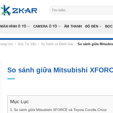
Skip
Tìm
to
kiếm:
content
MÀN HÌNH Ô TÔ
CAMERA Ô TÔ
ÂM THANH
ĐỘ ĐÈN
BỌC
rang chủ
/
Góc Tư Vấn
/
So Sánh và Đánh Giá
/
So sánh giữa Mitsubi
So sánh giữa Mitsubishi XFORC
Mục Lục
So sánh giữa Mitsubishi XFORCE và Toyota Corolla Cross