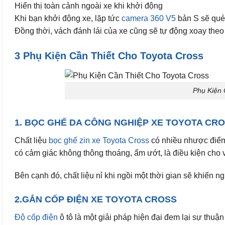
Hiển thị toàn cảnh ngoài xe khi khởi động
Khi bạn khởi động xe, lặp tức
camera 360 V5
bản S sẽ quét
Đồng thời, vách đánh lái của xe cũng sẽ tự động xoay theo 
3 Phụ Kiện Cần Thiết Cho Toyota Cross
Phụ Kiện 
1. BỌC GHẾ DA CÔNG NGHIỆP XE TOYOTA CR
Chất liệu
bọc ghế zin xe Toyota Cross
có nhiều nhược điểm:
có cảm giác không thông thoáng, ẩm ướt, là điều kiện cho v
Bên cạnh đó, chất liệu nỉ khi ngồi một thời gian sẽ khiến n
2.GẮN CỐP ĐIỆN XE TOYOTA CROSS
Độ cốp điện
ô tô là một giải pháp hiện đại đem lại sự thuận