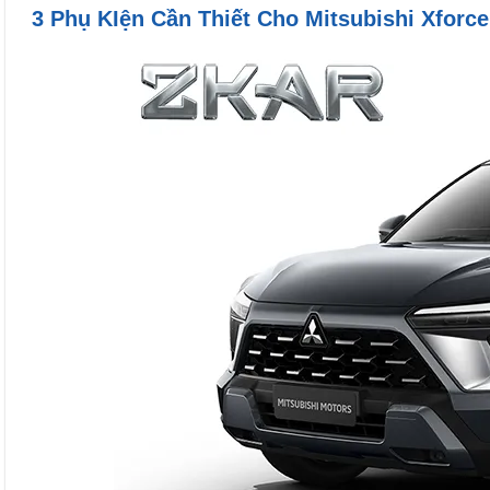
3 Phụ KIện Cần Thiết Cho Mitsubishi Xforce