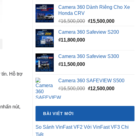
Camera 360 Dành Riêng Cho Xe
Honda CRV
Giá
Giá
₫
16,500,000
₫
15,500,000
gốc
hiện
Camera 360 Safeview S200
là:
tại
₫
11,800,000
₫16,500,000.
là:
₫15,500,0
Camera 360 Safeview S300
₫
11,500,000
tín. Hỗ trợ
Camera 360 SAFEVIEW S500
Giá
Giá
₫
16,500,000
₫
12,500,000
gốc
hiện
là:
tại
 nhấn nút,
₫16,500,000.
là:
BÀI VIẾT MỚI
₫12,500,0
So Sánh VinFast VF2 Với VinFast VF3 Chi
Tiết