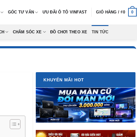
0
GÓC TƯ VẤN
ƯU ĐÃI Ô TÔ VINFAST
GIỎ HÀNG /
₫
0
CH
CHĂM SÓC XE
ĐỒ CHƠI THEO XE
TIN TỨC
KHUYẾN MÃI HOT