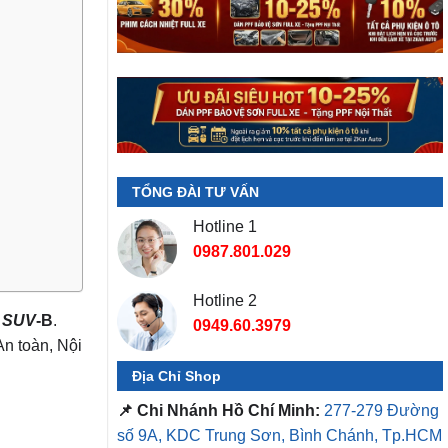
TỔNG ĐÀI TƯ VẤN
Hotline 1
0987.801.029
Hotline 2
g
SUV
-B
.
0949.60.3979
An toàn, Nội
Địa Chỉ Shop
📌 Chi Nhánh Hồ Chí Minh:
277-279 Đường
số 9A, KDC Trung Sơn, Bình Chánh, Tp.HCM