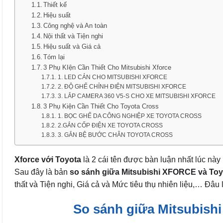
Thiết kế
Hiệu suất
Công nghệ và An toàn
Nội thất và Tiện nghi
Hiệu suất và Giá cả
Tóm lại
3 Phụ KIện Cần Thiết Cho Mitsubishi Xforce
1. LED CẢN CHO MITSUBISHI XFORCE
2. ĐỘ GHẾ CHỈNH ĐIỆN MITSUBISHI XFORCE
3. LẮP CAMERA 360 V5-S CHO XE MITSUBISHI XFORCE
3 Phụ Kiện Cần Thiết Cho Toyota Cross
1. BỌC GHẾ DA CÔNG NGHIỆP XE TOYOTA CROSS
2.GẮN CỐP ĐIỆN XE TOYOTA CROSS
3. GẮN BỆ BƯỚC CHÂN TOYOTA CROSS
Xforce với Toyota
là 2 cái tên được bàn luận nhất lúc này
Sau đây là bản
so sánh giữa Mitsubishi XFORCE và Toy
thất và Tiện nghi, Giá cả và Mức tiêu thụ nhiên liệu,… Đâ
So sánh giữa Mitsubish