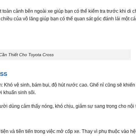
 toàn cảnh bên ngoài xe giúp bạn có thể kiểm tra trước khi di 
chiều của vô lăng giúp bạn có thể quan sát góc đánh lái một các
Cần Thiết Cho Toyota Cross
OSS
 Khó vệ sinh, bám bụi, độ hút nước cao. Ghế nỉ cũng sẽ khiến
i khuẩn sinh sôi.
gười dùng cảm thấy nóng, khó chịu, giảm sự sang trọng cho nội t
 tiện và tiên tiến trong việc mở cốp xe. Thay vì phụ thuộc vào h