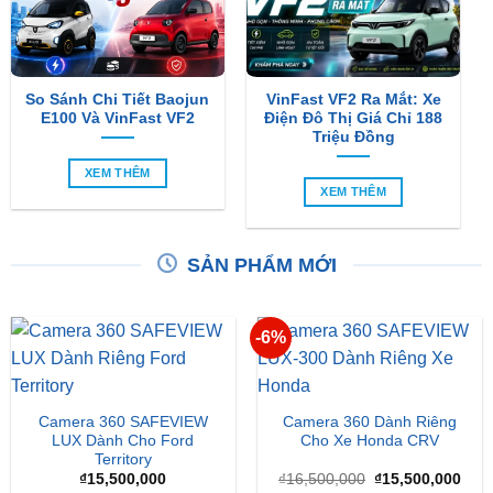
So Sánh Chi Tiết Baojun
VinFast VF2 Ra Mắt: Xe
E100 Và VinFast VF2
Điện Đô Thị Giá Chỉ 188
Triệu Đồng
XEM THÊM
XEM THÊM
SẢN PHẨM MỚI
-6%
Camera 360 SAFEVIEW
Camera 360 Dành Riêng
LUX Dành Cho Ford
Cho Xe Honda CRV
Territory
Giá
Giá
₫
15,500,000
₫
16,500,000
₫
15,500,000
gốc
hiện