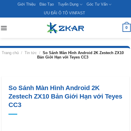
Skip
Giới Thiệu
Đào Tạo
Tuyển Dụng
Góc Tư Vấn
to
ƯU ĐÃI Ô TÔ VINFAST
content
0
Trang chủ
/
Tin tức
/
So Sánh Màn Hình Android 2K Zestech ZX10
Bản Giới Hạn với Teyes CC3
So Sánh Màn Hình Android 2K
Zestech ZX10 Bản Giới Hạn với Teyes
CC3