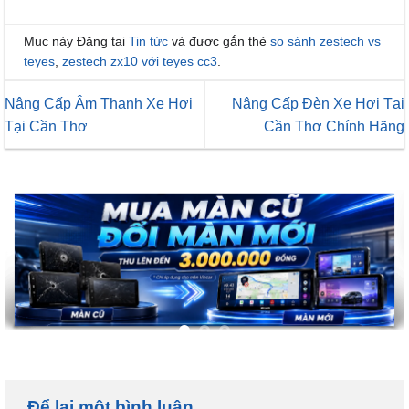
Mục này Đăng tại
Tin tức
và được gắn thẻ
so sánh zestech vs
teyes
,
zestech zx10 với teyes cc3
.
Nâng Cấp Âm Thanh Xe Hơi
Nâng Cấp Đèn Xe Hơi Tại
Tại Cần Thơ
Cần Thơ Chính Hãng
Để lại một bình luận