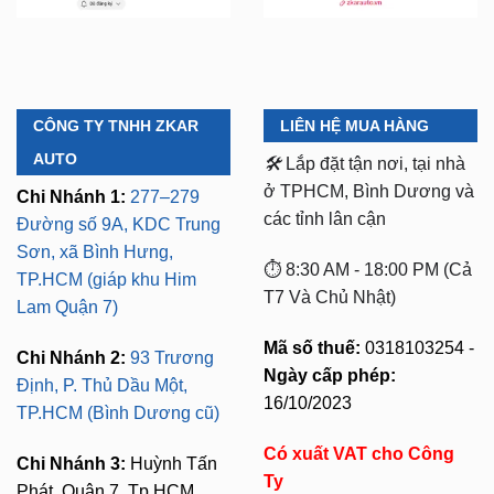
CÔNG TY TNHH ZKAR
LIÊN HỆ MUA HÀNG
AUTO
🛠️
Lắp đặt tận nơi, tại nhà
ở TPHCM, Bình Dương và
Chi Nhánh 1:
277–279
các tỉnh lân cận
Đường số 9A, KDC Trung
Sơn, xã Bình Hưng,
⏱️ 8:30 AM - 18:00 PM (Cả
TP.HCM (giáp khu Him
T7 Và Chủ Nhật)
Lam Quận 7)
Mã số thuế:
0318103254 -
Chi Nhánh 2:
93 Trương
Ngày cấp phép:
Định, P. Thủ Dầu Một,
16/10/2023
TP.HCM (Bình Dương cũ)
Có xuất VAT cho Công
Chi Nhánh 3:
Huỳnh Tấn
Ty
Phát, Quận 7, Tp.HCM