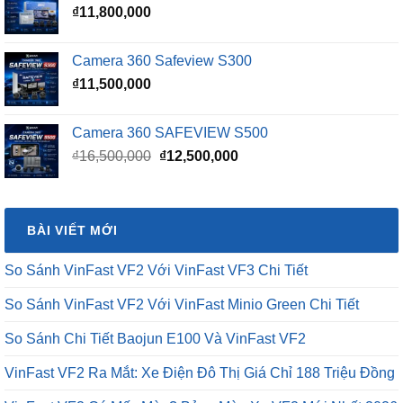
₫
11,800,000
₫15,500,000.
Camera 360 Safeview S300
₫
11,500,000
Camera 360 SAFEVIEW S500
Giá
Giá
₫
16,500,000
₫
12,500,000
gốc
hiện
là:
tại
₫16,500,000.
là:
BÀI VIẾT MỚI
₫12,500,000.
So Sánh VinFast VF2 Với VinFast VF3 Chi Tiết
So Sánh VinFast VF2 Với VinFast Minio Green Chi Tiết
So Sánh Chi Tiết Baojun E100 Và VinFast VF2
VinFast VF2 Ra Mắt: Xe Điện Đô Thị Giá Chỉ 188 Triệu Đồng