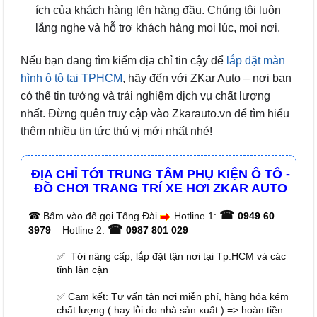
ích của khách hàng lên hàng đầu. Chúng tôi luôn
lắng nghe và hỗ trợ khách hàng mọi lúc, mọi nơi.
Nếu bạn đang tìm kiếm địa chỉ tin cậy để
lắp đặt màn
hình ô tô tại TPHCM
, hãy đến với ZKar Auto – nơi bạn
có thể tin tưởng và trải nghiệm dịch vụ chất lượng
nhất. Đừng quên truy cập vào Zkarauto.vn để tìm hiểu
thêm nhiều tin tức thú vị mới nhất nhé!
ĐỊA CHỈ TỚI TRUNG TÂM PHỤ KIỆN Ô TÔ -
ĐỒ CHƠI TRANG TRÍ XE HƠI ZKAR AUTO
☎
☎
Bấm vào để gọi Tổng Đài
Hotline 1:
0949 60
☎
3979
– Hotline 2:
0987 801 029
✅ Tới nâng cấp, lắp đặt tận nơi tại Tp.HCM và các
tỉnh lân cận
✅ Cam kết: Tư vấn tận nơi miễn phí, hàng hóa kém
chất lượng ( hay lỗi do nhà sản xuất ) => hoàn tiền