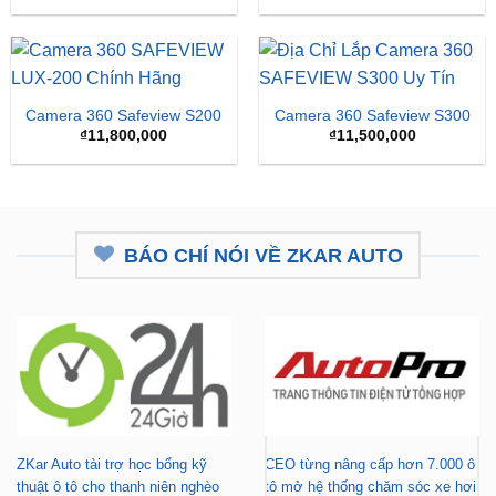
là:
tại
₫16,500,000.
là:
₫15,
Camera 360 Safeview S200
Camera 360 Safeview S300
₫
11,800,000
₫
11,500,000
BÁO CHÍ NÓI VỀ ZKAR AUTO
ZKar Auto tài trợ học bổng kỹ
CEO từng nâng cấp hơn 7.000 ô
thuật ô tô cho thanh niên nghèo
tô mở hệ thống chăm sóc xe hơi