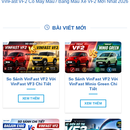
VinFast VF2 Có Mấy Màu? Bảng Màu Xe VF2 Mới Nhất 2026
BÀI VIẾT MỚI
So Sánh VinFast VF2 Với
So Sánh VinFast VF2 Với
VinFast VF3 Chi Tiết
VinFast Minio Green Chi
Tiết
XEM THÊM
XEM THÊM