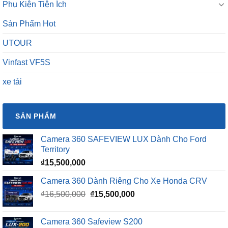
Phụ Kiện Tiện Ích
Sản Phẩm Hot
UTOUR
Vinfast VF5S
xe tải
SẢN PHẨM
Camera 360 SAFEVIEW LUX Dành Cho Ford
Territory
₫
15,500,000
Camera 360 Dành Riêng Cho Xe Honda CRV
Giá
Giá
₫
16,500,000
₫
15,500,000
gốc
hiện
là:
tại
Camera 360 Safeview S200
₫16,500,000.
là: