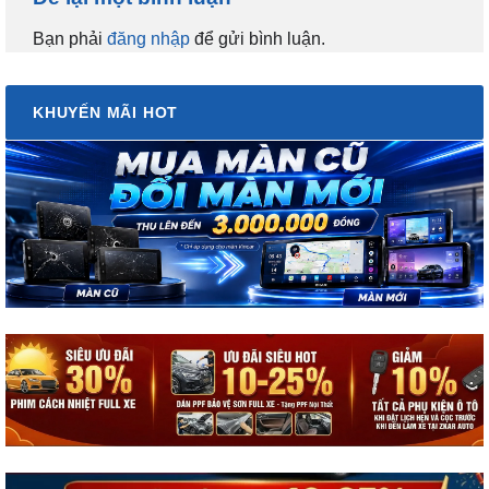
Bạn phải
đăng nhập
để gửi bình luận.
KHUYẾN MÃI HOT