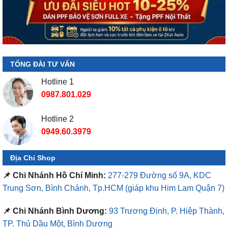
TỔNG ĐÀI TƯ VẤN
Hotline 1
0987.801.029
Hotline 2
0949.60.3979
Địa Chỉ Shop
📌 Chi Nhánh Hồ Chí Minh:
277-279 Đường số 9A, KDC
Trung Sơn, Bình Chánh, Tp.HCM
(giáp khu Him Lam Quận 7)
📌 Chi Nhánh Bình Dương:
93 Trương Định, P. Hiệp Thành,
TP. Thủ Dầu Một, Bình Dương