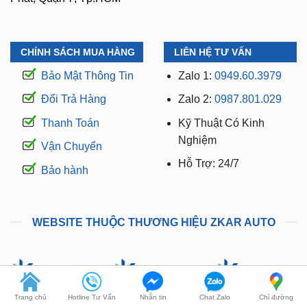
CHÍNH SÁCH MUA HÀNG
LIÊN HỆ TƯ VẤN
Bảo Mật Thông Tin
Zalo 1:
0949.60.3979
Đổi Trả Hàng
Zalo 2:
0987.801.029
Thanh Toán
Kỹ Thuật Có Kinh
Nghiệm
Vận Chuyển
Hỗ Trợ: 24/7
Bảo hành
WEBSITE THUỘC THƯƠNG HIỆU ZKAR AUTO
Trang chủ
Hotline Tư Vấn
Nhắn tin
Chat Zalo
Chỉ đường