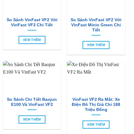
So Sánh VinFast VF2 Với
So Sánh VinFast VF2 Với
VinFast VF3 Chi Tiết
VinFast Minio Green Chi
Tiết
XEM THÊM
XEM THÊM
So Sánh Chi Tiết Baojun
VinFast VF2 Ra Mắt: Xe
E100 Và VinFast VF2
Điện Đô Thị Giá Chỉ 188
Triệu Đồng
XEM THÊM
XEM THÊM