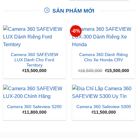
SẢN PHẨM MỚI
-6%
Camera 360 SAFEVIEW
Camera 360 Dành Riêng
LUX Dành Cho Ford
Cho Xe Honda CRV
Territory
Giá
Giá
₫
15,500,000
₫
16,500,000
₫
15,500,000
gốc
hiện
là:
tại
₫16,500,000.
là:
₫15,
Camera 360 Safeview S200
Camera 360 Safeview S300
₫
11,800,000
₫
11,500,000