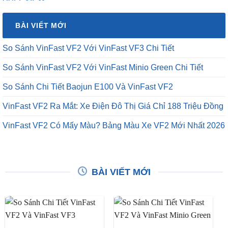
là:
tại
₫16,500,000.
là:
BÀI VIẾT MỚI
₫12,500,000.
So Sánh VinFast VF2 Với VinFast VF3 Chi Tiết
So Sánh VinFast VF2 Với VinFast Minio Green Chi Tiết
So Sánh Chi Tiết Baojun E100 Và VinFast VF2
VinFast VF2 Ra Mắt: Xe Điện Đô Thị Giá Chỉ 188 Triệu Đồng
VinFast VF2 Có Mấy Màu? Bảng Màu Xe VF2 Mới Nhất 2026
BÀI VIẾT MỚI