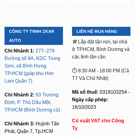
CÔNG TY TNHH ZKAR
LIÊN HỆ MUA HÀNG
AUTO
🛠️
Lắp đặt tận nơi, tại nhà
ở TPHCM, Bình Dương và
Chi Nhánh 1:
277–279
các tỉnh lân cận
Đường số 9A, KDC Trung
Sơn, xã Bình Hưng,
⏱️ 8:30 AM - 18:00 PM (Cả
TP.HCM (giáp khu Him
T7 Và Chủ Nhật)
Lam Quận 7)
Mã số thuế:
0318103254 -
Chi Nhánh 2:
93 Trương
Ngày cấp phép:
Định, P. Thủ Dầu Một,
16/10/2023
TP.HCM (Bình Dương cũ)
Có xuất VAT cho Công
Chi Nhánh 3:
Huỳnh Tấn
Ty
Phát, Quận 7, Tp.HCM