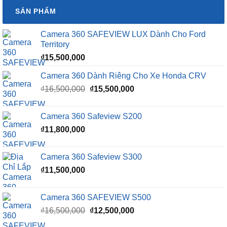
SẢN PHẨM
Camera 360 SAFEVIEW LUX Dành Cho Ford
Territory
₫
15,500,000
Camera 360 Dành Riêng Cho Xe Honda CRV
Giá
Giá
₫
16,500,000
₫
15,500,000
gốc
hiện
là:
tại
Camera 360 Safeview S200
₫16,500,000.
là:
₫
11,800,000
₫15,500,000.
Camera 360 Safeview S300
₫
11,500,000
Camera 360 SAFEVIEW S500
Giá
Giá
₫
16,500,000
₫
12,500,000
gốc
hiện