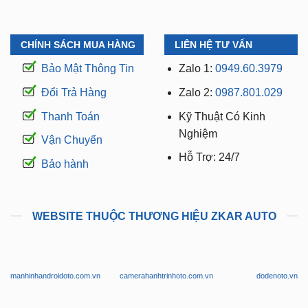
CHÍNH SÁCH MUA HÀNG
LIÊN HỆ TƯ VẤN
Bảo Mật Thông Tin
Zalo 1:
0949.60.3979
Đổi Trả Hàng
Zalo 2:
0987.801.029
Thanh Toán
Kỹ Thuật Có Kinh
Nghiệm
Vận Chuyển
Hỗ Trợ: 24/7
Bảo hành
WEBSITE THUỘC THƯƠNG HIỆU ZKAR AUTO
manhinhandroidoto.com.vn
camerahanhtrinhoto.com.vn
dodenoto.vn