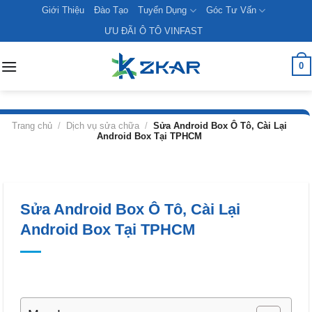
Skip
Giới Thiệu
Đào Tạo
Tuyển Dụng
Góc Tư Vấn
to
ƯU ĐÃI Ô TÔ VINFAST
content
0
Trang chủ
/
Dịch vụ sửa chữa
/
Sửa Android Box Ô Tô, Cài Lại
Android Box Tại TPHCM
Sửa Android Box Ô Tô, Cài Lại
Android Box Tại TPHCM