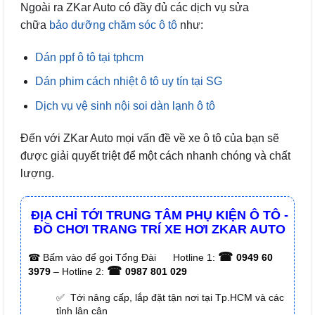
Ngoài ra ZKar Auto có đầy đủ các dịch vụ sửa
chữa
bảo dưỡng chăm sóc ô tô
như:
Dán ppf ô tô tại tphcm
Dán phim cách nhiệt ô tô uy tín tại SG
Dịch vụ vệ sinh nội soi dàn lạnh ô tô
Đến với ZKar Auto mọi vấn đề về xe ô tô của bạn sẽ
được giải quyết triệt để một cách nhanh chóng và chất
lượng.
ĐỊA CHỈ TỚI TRUNG TÂM PHỤ KIỆN Ô TÔ -
ĐỒ CHƠI TRANG TRÍ XE HƠI ZKAR AUTO
☎
☎
Bấm vào để gọi Tổng Đài
Hotline 1:
0949 60
☎
3979
– Hotline 2:
0987 801 029
✅ Tới nâng cấp, lắp đặt tận nơi tại Tp.HCM và các
tỉnh lân cận