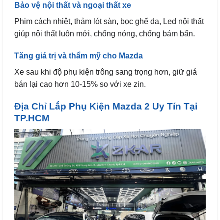
Bảo vệ nội thất và ngoại thất xe
Phim cách nhiệt, thảm lót sàn, bọc ghế da, Led nội thất
giúp nội thất luôn mới, chống nóng, chống bám bẩn.
Tăng giá trị và thẩm mỹ cho Mazda
Xe sau khi độ phụ kiện trông sang trọng hơn, giữ giá
bán lại cao hơn 10-15% so với xe zin.
Địa Chỉ Lắp Phụ Kiện Mazda 2 Uy Tín Tại
TP.HCM