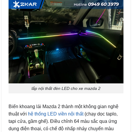
lắp nội thất đèn LED cho xe mazda 2
Biến khoang lái Mazda 2 thành một không gian nghệ
thuật với
hệ thống LED viền nội thất
(chạy dọc taplo,
tapi cửa, gầm ghế). Điều chỉnh 64 màu sắc qua ứng
dụng điện thoại, có chế độ nhấp nháy chuyển màu