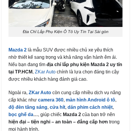
Địa Chỉ Lắp Phụ Kiện Ô Tô Uy Tín Tại Sài gòn
Mazda 2
là mẫu SUV được nhiều chủ xe yêu thích
nhờ thiết kế sang trọng và khả năng vận hành êm ái.
Nếu bạn đang tìm
địa chỉ lắp phụ kiện Mazda 2 uy tín
tại TP.HCM
,
ZKar Auto
chính là lựa chọn đáng tin cậy
được nhiều khách hàng đánh giá cao.
Ngoài ra,
ZKar Auto
còn cung cấp nhiều dịch vụ nâng
cấp khác như
camera 360
,
màn hình Android ô tô
,
độ đèn tăng sáng
,
cửa hít
,
dán phim cách nhiệt
,
bọc ghế da
…
, giúp chiếc
Mazda 2
của bạn trở nên
hiện đại – tiện nghi – an toàn – đẳng cấp hơn
trong
mọi hành trình.