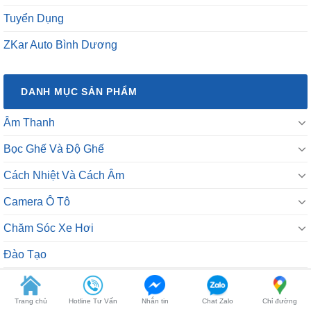
Tuyển Dụng
ZKar Auto Bình Dương
DANH MỤC SẢN PHẨM
Âm Thanh
Bọc Ghế Và Độ Ghế
Cách Nhiệt Và Cách Âm
Camera Ô Tô
Chăm Sóc Xe Hơi
Đào Tạo
Đồ Chơi Theo Xe
Trang chủ
Hotline Tư Vấn
Nhắn tin
Chat Zalo
Chỉ đường
Độ Đèn Ô Tô