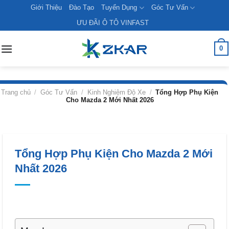
Skip
Giới Thiệu
Đào Tạo
Tuyển Dụng
Góc Tư Vấn
to
ƯU ĐÃI Ô TÔ VINFAST
content
0
Trang chủ
/
Góc Tư Vấn
/
Kinh Nghiệm Độ Xe
/
Tổng Hợp Phụ Kiện
Cho Mazda 2 Mới Nhất 2026
Tổng Hợp Phụ Kiện Cho Mazda 2 Mới
Nhất 2026