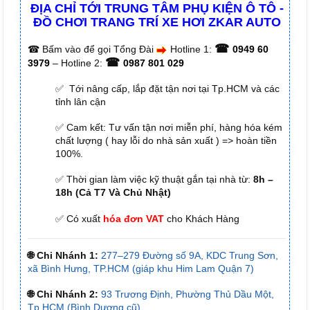
ĐỊA CHỈ TỚI TRUNG TÂM PHỤ KIỆN Ô TÔ -
ĐỒ CHƠI TRANG TRÍ XE HƠI ZKAR AUTO
☎
☎
Bấm vào để gọi Tổng Đài
Hotline 1:
0949 60
☎
3979
– Hotline 2:
0987 801 029
✅ Tới nâng cấp, lắp đặt tận nơi tại Tp.HCM và các
tỉnh lân cận
✅ Cam kết: Tư vấn tận nơi miễn phí, hàng hóa kém
chất lượng ( hay lỗi do nhà sản xuất ) => hoàn tiền
100%.
✅ Thời gian làm việc kỹ thuật gắn tại nhà từ:
8h –
18h (Cả T7 Và Chủ Nhật)
✅ Có xuất
hóa đơn VAT
cho Khách Hàng
🌐 Chi Nhánh 1:
277–279 Đường số 9A, KDC Trung Sơn,
xã Bình Hưng, TP.HCM (giáp khu Him Lam Quận 7)
🌐 Chi Nhánh 2:
93 Trương Định, Phường Thủ Dầu Một,
Tp.HCM (Bình Dương cũ)