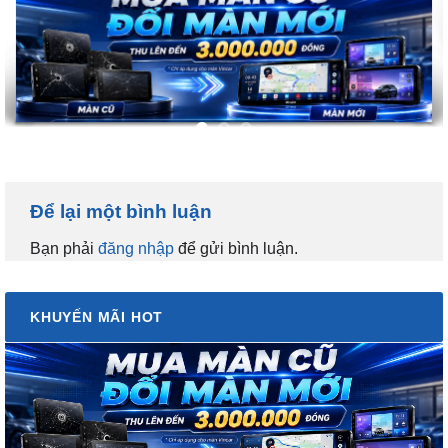
Để lại một bình luận
Bạn phải
đăng nhập
để gửi bình luận.
KHUYẾN MÃI HOT