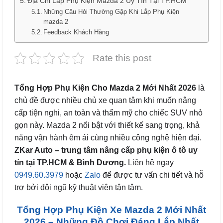
Địa Chỉ Lắp Phụ Kiện Mazda 2 Uy Tín Tại TP.HCM
Những Câu Hỏi Thường Gặp Khi Lắp Phụ Kiện
mazda 2
Feedback Khách Hàng
Rate this post
Tổng Hợp Phụ Kiện Cho Mazda 2 Mới Nhất 2026
là
chủ đề được nhiều chủ xe quan tâm khi muốn nâng
cấp tiện nghi, an toàn và thẩm mỹ cho chiếc SUV nhỏ
gọn này. Mazda 2 nổi bật với thiết kế sang trọng, khả
năng vận hành êm ái cùng nhiều công nghệ hiện đại.
ZKar Auto – trung tâm nâng cấp phụ kiện ô tô uy
tín tại TP.HCM & Bình Dương.
Liên hệ ngay
0949.60.3979
hoặc
Zalo
để được tư vấn chi tiết và hỗ
trợ bởi đội ngũ kỹ thuật viên tận tâm.
Tổng Hợp Phụ Kiện Xe Mazda 2 Mới Nhất
2026 – Những Đồ Chơi Đáng Lắp Nhất