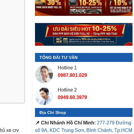
TỔNG ĐÀI TƯ VẤN
Hotline 1
0987.801.029
Hotline 2
0949.60.3979
Địa Chỉ Shop
📌 Chi Nhánh Hồ Chí Minh:
277-279 Đường
số 9A, KDC Trung Sơn, Bình Chánh, Tp.HCM
hủ xe crv