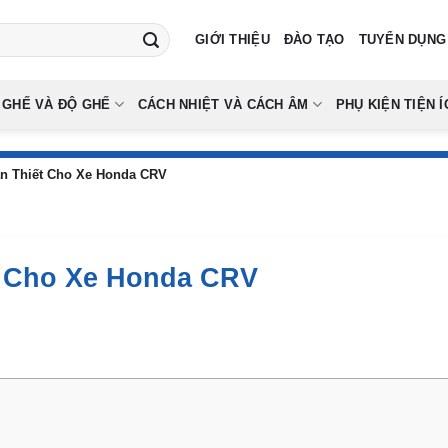
GIỚI THIỆU
ĐÀO TẠO
TUYỂN DỤNG
 GHẾ VÀ ĐỘ GHẾ
CÁCH NHIỆT VÀ CÁCH ÂM
PHỤ KIỆN TIỆN Í
n Thiết Cho Xe Honda CRV
t Cho Xe Honda CRV