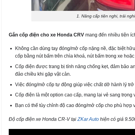
1. Nâng cấp tiện nghi, trải n
Gắn cốp điện cho xe Honda CRV
mang đến nhiều tiện íc
Không cần dùng tay đóng/mở cốp nặng nề, đặc biệt hữu 
cốp bằng nút bấm trên chìa khoá, nút bấm trong xe hoặ
Cốp điện được trang bị tính năng chống kẹt, đảm bảo an
đảo chiều khi gặp vật cản.
Việc đóng/mở cốp tự động giúp việc chất dỡ hành lý tr
Cốp điện là một option cao cấp, mang lại vẻ sang trọng
Bạn có thể tùy chỉnh độ cao đóng/mở cốp cho phù hợp v
Độ cốp điện xe Honda CR-V tại
ZKar Auto
hiện có giá 9.5