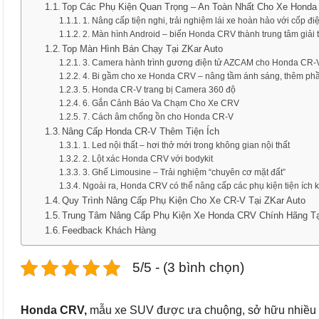
Top Các Phụ Kiện Quan Trọng – An Toàn Nhất Cho Xe Honda
1. Nâng cấp tiện nghi, trải nghiệm lái xe hoàn hảo với cốp 
2. Màn hình Android – biến Honda CRV thành trung tâm giải t
Top Màn Hình Bán Chạy Tại ZKar Auto
3. Camera hành trình gương điện tử AZCAM cho Honda CR-
4. Bi gầm cho xe Honda CRV – nâng tầm ánh sáng, thêm phầ
5. Honda CR-V trang bị Camera 360 độ
6. Gắn Cảnh Báo Va Chạm Cho Xe CRV
7. Cách âm chống ồn cho Honda CR-V
Nâng Cấp Honda CR-V Thêm Tiện Ích
1. Led nội thất – hơi thở mới trong không gian nội thất
2. Lột xác Honda CRV với bodykit
3. Ghế Limousine – Trải nghiệm “chuyên cơ mặt đất”
Ngoài ra, Honda CRV có thể nâng cấp các phụ kiện tiện ích 
Quy Trình Nâng Cấp Phụ Kiện Cho Xe CR-V Tại ZKar Auto
Trung Tâm Nâng Cấp Phụ Kiện Xe Honda CRV Chính Hãng 
Feedback Khách Hàng
5/5 - (3 bình chọn)
Honda CRV,
mẫu xe SUV được ưa chuộng, sở hữu nhiều ưu