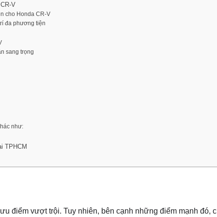
 CR-V
điện cho Honda CR-V
rí đa phương tiện
V
n sang trọng
khác như:
Tại TPHCM
 điểm vượt trội. Tuy nhiên, bên cạnh những điểm mạnh đó, c