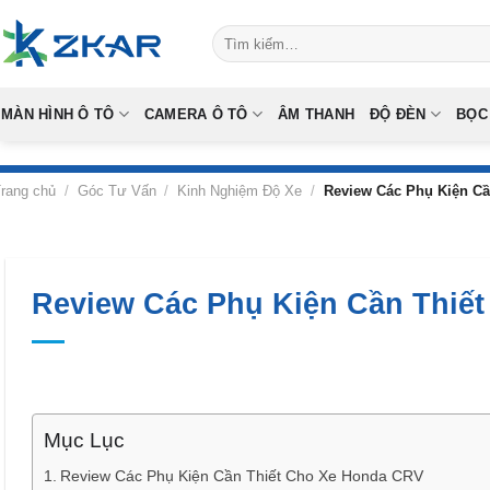
Skip
Tìm
to
kiếm:
content
MÀN HÌNH Ô TÔ
CAMERA Ô TÔ
ÂM THANH
ĐỘ ĐÈN
BỌC
rang chủ
/
Góc Tư Vấn
/
Kinh Nghiệm Độ Xe
/
Review Các Phụ Kiện Cầ
Review Các Phụ Kiện Cần Thiế
Mục Lục
Review Các Phụ Kiện Cần Thiết Cho Xe Honda CRV