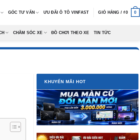
0
GÓC TƯ VẤN
ƯU ĐÃI Ô TÔ VINFAST
GIỎ HÀNG /
₫
0
CH
CHĂM SÓC XE
ĐỒ CHƠI THEO XE
TIN TỨC
KHUYẾN MÃI HOT