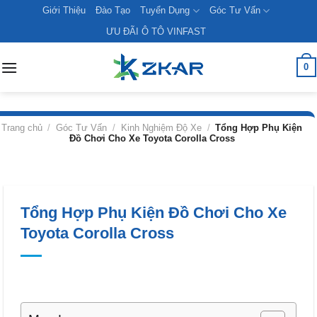
Skip
Giới Thiệu
Đào Tạo
Tuyển Dụng
Góc Tư Vấn
to
ƯU ĐÃI Ô TÔ VINFAST
content
0
Trang chủ
/
Góc Tư Vấn
/
Kinh Nghiệm Độ Xe
/
Tổng Hợp Phụ Kiện
Đồ Chơi Cho Xe Toyota Corolla Cross
Tổng Hợp Phụ Kiện Đồ Chơi Cho Xe
Toyota Corolla Cross