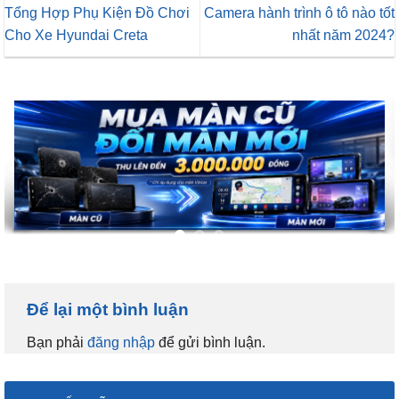
Tổng Hợp Phụ Kiện Đồ Chơi
Camera hành trình ô tô nào tốt
Cho Xe Hyundai Creta
nhất năm 2024?
Để lại một bình luận
Bạn phải
đăng nhập
để gửi bình luận.