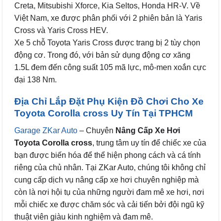
Creta, Mitsubishi Xforce, Kia Seltos, Honda HR-V. Về
Việt Nam, xe được phân phối với 2 phiên bản là Yaris
Cross và Yaris Cross HEV.
Xe 5 chỗ Toyota Yaris Cross được trang bị 2 tùy chọn
động cơ. Trong đó, với bản sử dụng động cơ xăng
1.5L đem đến công suất 105 mã lực, mô-men xoắn cực
đại 138 Nm.
Địa Chỉ Lắp Đặt Phụ Kiện Đồ Chơi Cho Xe
Toyota Corolla cross Uy Tín Tại TPHCM
Garage ZKar Auto
– Chuyên
Nâng Cấp Xe Hơi
Toyota Corolla cross
, trung tâm uy tín để chiếc xe của
bạn được biến hóa để thể hiện phong cách và cá tính
riêng của chủ nhân. Tại ZKar Auto, chúng tôi không chỉ
cung cấp dịch vụ nâng cấp xe hơi chuyên nghiệp mà
còn là nơi hội tụ của những người đam mê xe hơi, nơi
mỗi chiếc xe được chăm sóc và cải tiến bởi đội ngũ kỹ
thuật viên giàu kinh nghiệm và đam mê.