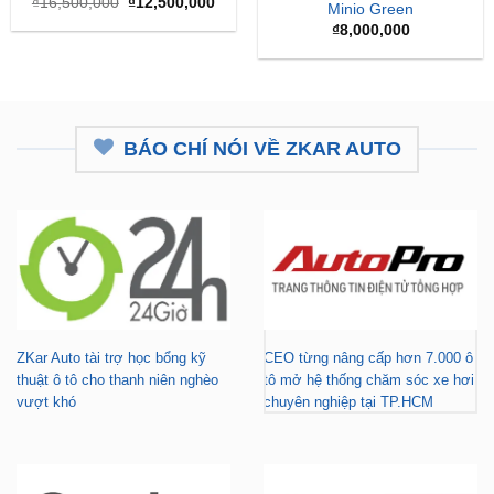
Giá
Giá
₫
16,500,000
₫
12,500,000
Minio Green
gốc
hiện
là:
tại
₫
8,000,000
₫16,500,000.
là:
₫12,500,000.
BÁO CHÍ NÓI VỀ ZKAR AUTO
ZKar Auto tài trợ học bổng kỹ
CEO từng nâng cấp hơn 7.000 ô
thuật ô tô cho thanh niên nghèo
tô mở hệ thống chăm sóc xe hơi
vượt khó
chuyên nghiệp tại TP.HCM