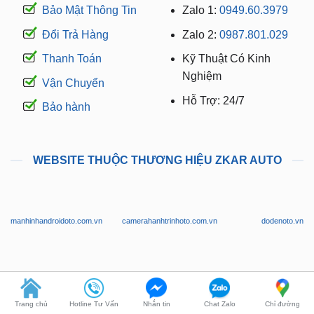
Bảo Mật Thông Tin
Zalo 1:
0949.60.3979
Đổi Trả Hàng
Zalo 2:
0987.801.029
Thanh Toán
Kỹ Thuật Có Kinh
Nghiệm
Vận Chuyển
Hỗ Trợ: 24/7
Bảo hành
WEBSITE THUỘC THƯƠNG HIỆU ZKAR AUTO
manhinhandroidoto.com.vn
camerahanhtrinhoto.com.vn
dodenoto.vn
dogheoto.vn
dochoixesang.com.vn
phukienotovinfast.vn
Trang chủ
Hotline Tư Vấn
Nhắn tin
Chat Zalo
Chỉ đường