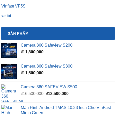
Vinfast VF5S
xe tải
SẢN PHẨM
Camera 360 Safeview S200
₫
11,800,000
Camera 360 Safeview S300
₫
11,500,000
Camera 360 SAFEVIEW S500
Giá
Giá
₫
16,500,000
₫
12,500,000
gốc
hiện
là:
tại
Màn Hình Android TMAS 10.33 Inch Cho VinFast
₫16,500,000.
là:
Minio Green
₫12,500,000.