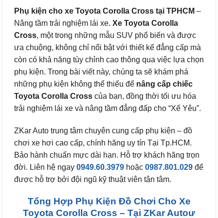
Phụ kiện cho xe Toyota Corolla Cross
tại TPHCM
–
Nâng tầm trải nghiệm lái xe.
Xe Toyota Corolla
Cross
, một trong những mẫu SUV phổ biến và được
ưa chuộng, không chỉ nổi bật với thiết kế đẳng cấp mà
còn có khả năng tùy chỉnh cao thông qua việc lựa chọn
phụ kiện. Trong bài viết này, chúng ta sẽ khám phá
những phụ kiện không thể thiếu để
nâng cấp chiếc
Toyota Corolla Cross
của bạn, đồng thời tối ưu hóa
trải nghiệm lái xe và nâng tầm đẳng đấp cho “Xế Yêu”.
ZKar Auto trung tâm chuyên cung cấp phụ kiện – đồ
chơi xe hơi cao cấp, chính hãng uy tín Tại Tp.HCM.
Bảo hành chuẩn mực dài hạn. Hỗ trợ khách hãng trọn
đời. Liên hệ ngay
0949.60.3979
hoặc
0987.801.029
để
được hỗ trợ bởi đội ngũ kỹ thuật viên tận tâm.
Tổng Hợp Phụ Kiện Đồ Chơi Cho Xe
Toyota Corolla Cross – Tại ZKar Autoư