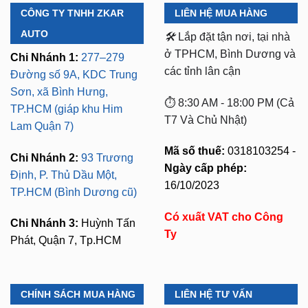
CÔNG TY TNHH ZKAR
LIÊN HỆ MUA HÀNG
AUTO
🛠️
Lắp đặt tận nơi, tại nhà
ở TPHCM, Bình Dương và
Chi Nhánh 1:
277–279
các tỉnh lân cận
Đường số 9A, KDC Trung
Sơn, xã Bình Hưng,
⏱️ 8:30 AM - 18:00 PM (Cả
TP.HCM (giáp khu Him
T7 Và Chủ Nhật)
Lam Quận 7)
Mã số thuế:
0318103254 -
Chi Nhánh 2:
93 Trương
Ngày cấp phép:
Định, P. Thủ Dầu Một,
16/10/2023
TP.HCM (Bình Dương cũ)
Có xuất VAT cho Công
Chi Nhánh 3:
Huỳnh Tấn
Ty
Phát, Quận 7, Tp.HCM
CHÍNH SÁCH MUA HÀNG
LIÊN HỆ TƯ VẤN