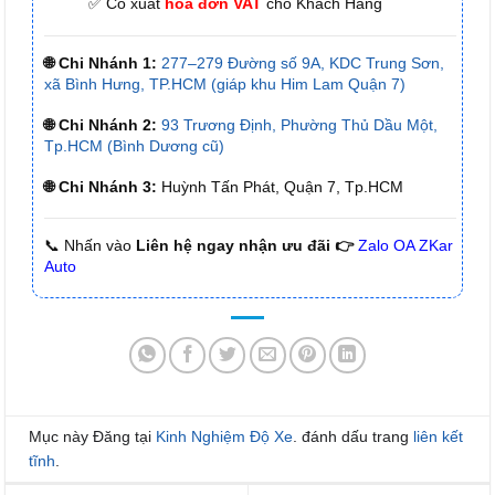
✅ Có xuất
hóa đơn VAT
cho Khách Hàng
🌐 Chi Nhánh 1:
277–279 Đường số 9A, KDC Trung Sơn,
xã Bình Hưng, TP.HCM (giáp khu Him Lam Quận 7)
🌐 Chi Nhánh 2:
93 Trương Định, Phường Thủ Dầu Một,
Tp.HCM (Bình Dương cũ)
🌐 Chi Nhánh 3:
Huỳnh Tấn Phát, Quận 7, Tp.HCM
📞 Nhấn vào
Liên hệ ngay nhận ưu đãi 👉
Zalo OA ZKar
Auto
Mục này Đăng tại
Kinh Nghiệm Độ Xe
. đánh dấu trang
liên kết
tĩnh
.