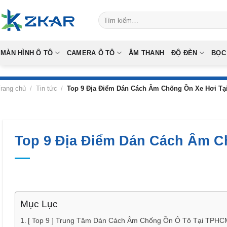
Skip
Tìm
to
kiếm:
content
MÀN HÌNH Ô TÔ
CAMERA Ô TÔ
ÂM THANH
ĐỘ ĐÈN
BỌC
rang chủ
/
Tin tức
/
Top 9 Địa Điểm Dán Cách Âm Chống Ồn Xe Hơi T
Top 9 Địa Điểm Dán Cách Âm C
Mục Lục
[ Top 9 ] Trung Tâm Dán Cách Âm Chống Ồn Ô Tô Tại TPHC