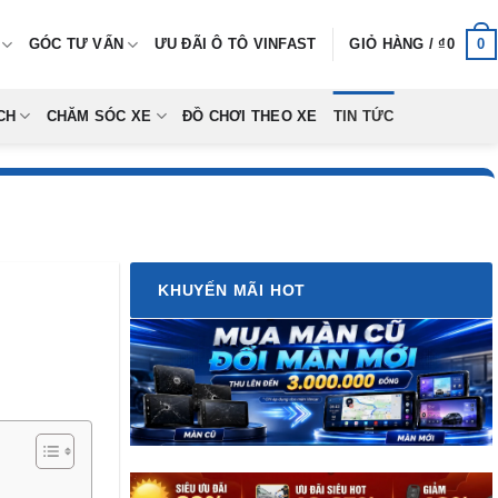
0
GÓC TƯ VẤN
ƯU ĐÃI Ô TÔ VINFAST
GIỎ HÀNG /
₫
0
CH
CHĂM SÓC XE
ĐỒ CHƠI THEO XE
TIN TỨC
KHUYẾN MÃI HOT