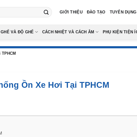
GIỚI THIỆU
ĐÀO TẠO
TUYỂN DỤNG
 GHẾ VÀ ĐỘ GHẾ
CÁCH NHIỆT VÀ CÁCH ÂM
PHỤ KIỆN TIỆN Í
ại TPHCM
hống Ồn Xe Hơi Tại TPHCM
M