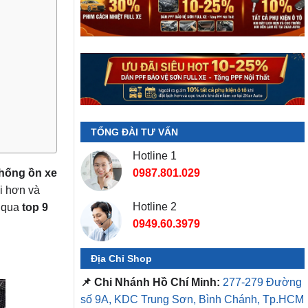
TỔNG ĐÀI TƯ VẤN
Hotline 1
chống ồn xe
0987.801.029
ái hơn và
Hotline 2
m qua
top 9
0949.60.3979
Địa Chỉ Shop
📌 Chi Nhánh Hồ Chí Minh:
277-279 Đường
số 9A, KDC Trung Sơn, Bình Chánh, Tp.HCM