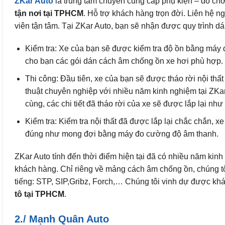
ZKar Auto
là trung tâm chuyên cung cấp phụ kiện – đồ chơ
tận nơi tại TPHCM
. Hỗ trợ khách hàng trọn đời. Liên hệ n
viên tận tâm. Tại ZKar Auto, bạn sẽ nhận được quy trình 
Kiểm tra: Xe của bạn sẽ được kiểm tra độ ồn bằng máy đ
cho bạn các gói dán cách âm chống ồn xe hơi phù hợp.
Thi công: Đầu tiên, xe của bạn sẽ được tháo rời nội thất
thuật chuyên nghiệp với nhiều năm kinh nghiệm tại ZKa
cùng, các chi tiết đã tháo rời của xe sẽ được lắp lại như
Kiểm tra: Kiểm tra nội thất đã được lắp lại chắc chắn,
đúng như mong đợi bằng máy đo cường độ âm thanh.
ZKar Auto tính đến thời điểm hiện tại đã có nhiều năm kin
khách hàng. Chỉ riêng về mảng cách âm chống ồn, chúng tô
tiếng: STP, SIP,Gribz, Forch,… Chúng tôi vinh dự được kh
tô tại TPHCM
.
2./ Mạnh Quân Auto