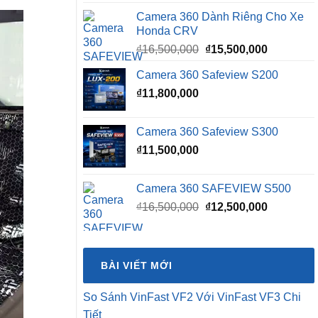
Camera 360 Dành Riêng Cho Xe
Honda CRV
Giá
Giá
₫
16,500,000
₫
15,500,000
gốc
hiện
Camera 360 Safeview S200
là:
tại
₫
11,800,000
₫16,500,000.
là:
₫15,500,0
Camera 360 Safeview S300
₫
11,500,000
Camera 360 SAFEVIEW S500
Giá
Giá
₫
16,500,000
₫
12,500,000
gốc
hiện
là:
tại
₫16,500,000.
là:
BÀI VIẾT MỚI
₫12,500,0
So Sánh VinFast VF2 Với VinFast VF3 Chi
Tiết