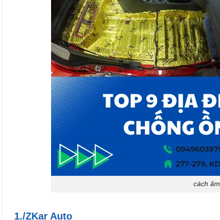
cách âm
1./ZKar Auto