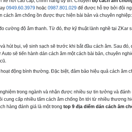
i xe hơi cao cấp, chính hãng uy tín. Chuyên
độ cách âm chống
gay
0949.60.3979
hoặc
0987.801.029
để được hỗ trợ bởi đội ng
dán cách âm chống ồn được thực hiện bài bản và chuyên nghiệp:
o cường độ âm thanh. Từ đó, thợ kỹ thuật lành nghề tại ZKar s
 và hút bụi, vệ sinh sạch sẽ trước khi bắt đầu cách âm. Sau đó, 
r Auto sẽ tiến hành dán cách âm một cách bài bản, chuyên nghi
 cũ.
 xe hoạt động bình thường. Đặc biệt, đảm bảo hiệu quả cách âm 
h nghiệm trong ngành và nhận được nhiều sự tin tưởng và đánh g
i cung cấp nhiều tấm cách âm chống ồn tới từ nhiều thương hi
ách hàng đánh giá là một trong
top 9 địa diểm dán cách âm c