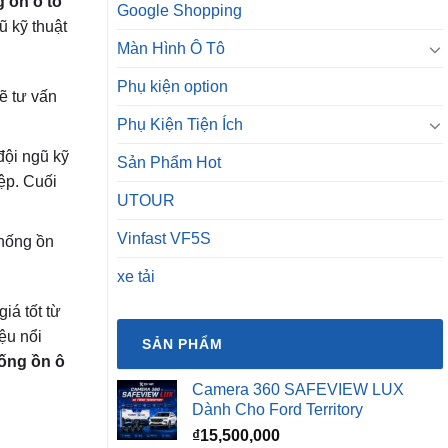
 ồn ô tô
Google Shopping
ũ kỹ thuật
Màn Hình Ô Tô
Phụ kiện option
ẽ tư vấn
Phụ Kiện Tiện Ích
đội ngũ kỹ
Sản Phẩm Hot
ệp. Cuối
UTOUR
Vinfast VF5S
chống ồn
xe tải
iá tốt từ
ệu nổi
SẢN PHẨM
hống ồn ô
Camera 360 SAFEVIEW LUX
Dành Cho Ford Territory
₫
15,500,000