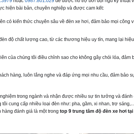
.3979
hoặc
0987.801.029
để được hỗ trợ bởi đội ngũ kỹ thuật v
ực hiện bài bản, chuyên nghiệp và được cam kết:
iên có kiến thức chuyên sâu về đèn xe hơi, đảm bảo mọi công v
 độ chất lượng cao, từ các thương hiệu uy tín, mang lại hiệu
n của chúng tôi điều chỉnh sao cho không gây chói lóa, đảm 
hách hàng, luôn lắng nghe và đáp ứng mọi nhu cầu, đảm bảo sự
h nghiệm trong ngành và nhận được nhiều sự tin tưởng và đánh g
tôi cung cấp nhiều loại đèn như: pha, gầm, xi nhan, trợ sáng,
h hàng đánh giá là một trong
top 9 trung tâm độ đèn xe hơi tạ