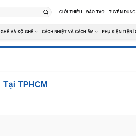
GIỚI THIỆU
ĐÀO TẠO
TUYỂN DỤNG
 GHẾ VÀ ĐỘ GHẾ
CÁCH NHIỆT VÀ CÁCH ÂM
PHỤ KIỆN TIỆN Í
i Tại TPHCM