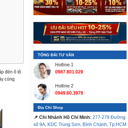
TỔNG ĐÀI TƯ VẤN
Hotline 1
ấp đèn ô tô
0987.801.029
hãy cùng
Hotline 2
0949.60.3979
Địa Chỉ Shop
📌 Chi Nhánh Hồ Chí Minh:
277-279 Đường
số 9A, KDC Trung Sơn, Bình Chánh, Tp.HCM