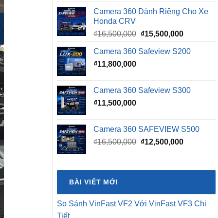
Camera 360 Dành Riêng Cho Xe
Honda CRV
Giá
Giá
₫
16,500,000
₫
15,500,000
gốc
hiện
Camera 360 Safeview S200
là:
tại
₫
11,800,000
₫16,500,000.
là:
₫15,500,0
Camera 360 Safeview S300
₫
11,500,000
Camera 360 SAFEVIEW S500
Giá
Giá
₫
16,500,000
₫
12,500,000
gốc
hiện
là:
tại
₫16,500,000.
là:
BÀI VIẾT MỚI
₫12,500,0
So Sánh VinFast VF2 Với VinFast VF3 Chi
Tiết