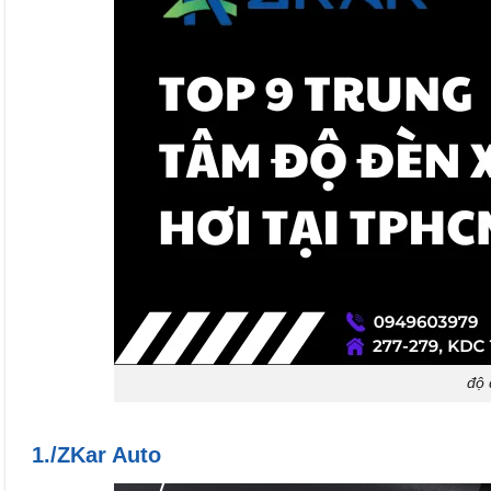
độ 
1./ZKar Auto