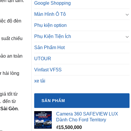
iên tận tâm.
Google Shopping
Màn Hình Ô Tô
iệc độ đèn
Phụ kiện option
Phụ Kiện Tiện Ích
 suất chiếu
Sản Phẩm Hot
bảo an toàn
UTOUR
Vinfast VF5S
 hài lòng
xe tải
iá tốt từ
SẢN PHẨM
… đến từ
i Sài Gòn
.
Camera 360 SAFEVIEW LUX
Dành Cho Ford Territory
₫
15,500,000