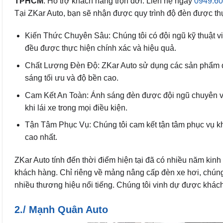
TPHCM
. Hỗ trợ khách hàng trọn đời. Liên hệ ngay
0949.60
Tại ZKar Auto, bạn sẽ nhận được quy trình độ đèn được th
Kiến Thức Chuyên Sâu: Chúng tôi có đội ngũ kỹ thuật v
đều được thực hiện chính xác và hiệu quả.
Chất Lượng Đèn Độ: ZKar Auto sử dụng các sản phẩm đèn
sáng tối ưu và độ bền cao.
Cam Kết An Toàn: Ánh sáng đèn được đội ngũ chuyên viê
khi lái xe trong mọi điều kiện.
Tận Tâm Phục Vụ: Chúng tôi cam kết tận tâm phục vụ k
cao nhất.
ZKar Auto tính đến thời điểm hiện tại đã có nhiều năm kin
khách hàng. Chỉ riêng về mảng nâng cấp đèn xe hơi, chúng 
nhiều thương hiệu nổi tiếng. Chúng tôi vinh dự được khác
2./ Mạnh Quân Auto