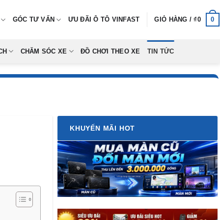
0
GÓC TƯ VẤN
ƯU ĐÃI Ô TÔ VINFAST
GIỎ HÀNG /
₫
0
CH
CHĂM SÓC XE
ĐỒ CHƠI THEO XE
TIN TỨC
KHUYẾN MÃI HOT