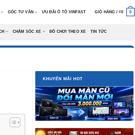
0
GÓC TƯ VẤN
ƯU ĐÃI Ô TÔ VINFAST
GIỎ HÀNG /
₫
0
CH
CHĂM SÓC XE
ĐỒ CHƠI THEO XE
TIN TỨC
KHUYẾN MÃI HOT