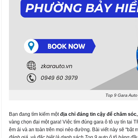
Top 9 Gara Auto
Bạn đang tìm kiếm một
địa chỉ đáng tin cậy để chăm só
vàng chọn đại một gara! Việc tìm đúng gara ô tô uy tín tạ
êm ái và an toàn trên mọi nẻo đường. Bài viết này sẽ “bật 
đánh giá, và đặc biệt là danh sách Top 9 auto ô tô hàng đ