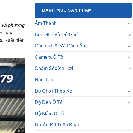
DANH MỤC SẢN PHẨM
Âm Thanh
, và phường
ực này
Bọc Ghế Và Độ Ghế
sự xuất hiện
Cách Nhiệt Và Cách Âm
Camera Ô Tô
Chăm Sóc Xe Hơi
Đào Tạo
Đồ Chơi Theo Xe
Độ Đèn Ô Tô
Độ Mâm Ô Tô
Dự Án Đã Triển Khai