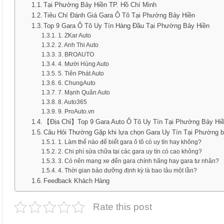
Tại Phường Bảy Hiền TP. Hồ Chí Minh
Tiêu Chí Đánh Giá Gara Ô Tô Tại Phường Bảy Hiền
Top 9 Gara Ô Tô Uy Tín Hàng Đầu Tại Phường Bảy Hiền
1. ZKar Auto
2. Anh Thi Auto
3. BROAUTO
4. Mười Hùng Auto
5. Tiên Phát Auto
6. ChungAuto
7. Mạnh Quân Auto
8. Auto365
9. ProAuto.vn
【Địa Chỉ】Top 9 Gara Auto Ô Tô Uy Tín Tại Phường Bảy Hi
Câu Hỏi Thường Gặp khi lựa chọn Gara Uy Tín Tại Phường b
1. Làm thế nào để biết gara ô tô có uy tín hay không?
2. Chi phí sửa chữa tại các gara uy tín có cao không?
3. Có nên mang xe đến gara chính hãng hay gara tư nhân?
4. Thời gian bảo dưỡng định kỳ là bao lâu một lần?
Feedback Khách Hàng
Rate this post