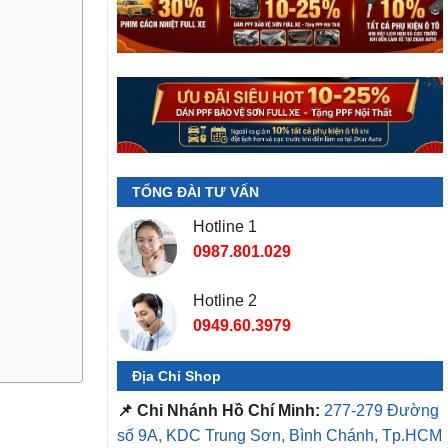
TỔNG ĐÀI TƯ VẤN
Hotline 1
0987.801.029
Hotline 2
0949.60.3979
Địa Chỉ Shop
📌 Chi Nhánh Hồ Chí Minh:
277-279 Đường
số 9A, KDC Trung Sơn, Bình Chánh, Tp.HCM