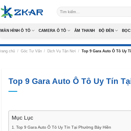
Skip
Tìm
to
kiếm:
content
MÀN HÌNH Ô TÔ
CAMERA Ô TÔ
ÂM THANH
ĐỘ ĐÈN
BỌC
rang chủ
/
Góc Tư Vấn
/
Dịch Vụ Tận Nơi
/
Top 9 Gara Auto Ô Tô Uy T
Top 9 Gara Auto Ô Tô Uy Tín T
Mục Lục
Top 9 Gara Auto Ô Tô Uy Tín Tại Phường Bảy Hiền