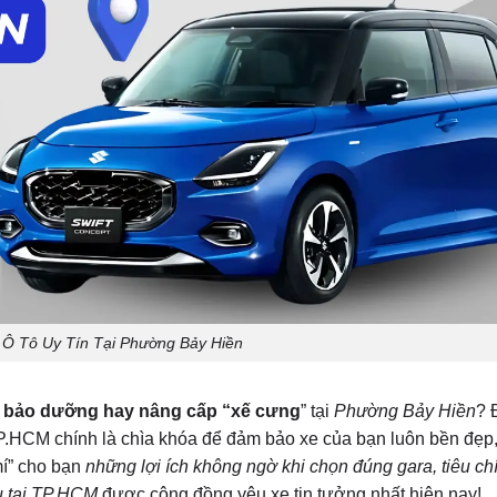
 Ô Tô Uy Tín Tại Phường Bảy Hiền
c, bảo dưỡng hay nâng cấp “xế cưng
” tại
Phường Bảy Hiền
? 
i TP.HCM chính là chìa khóa để đảm bảo xe của bạn luôn bền đẹp
mí” cho bạn
những lợi ích không ngờ khi chọn đúng gara, tiêu ch
ầu tại TP.HCM
được cộng đồng yêu xe tin tưởng nhất hiện nay!