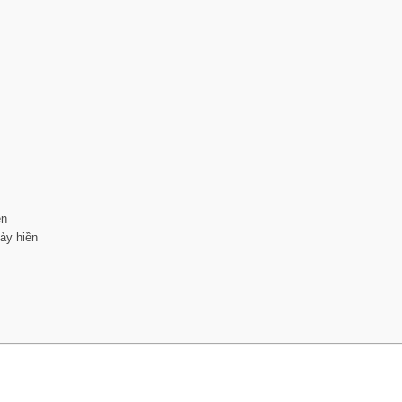
ền
ảy hiền