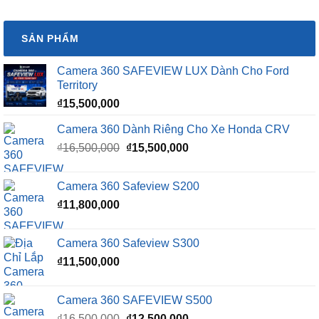
SẢN PHẨM
Camera 360 SAFEVIEW LUX Dành Cho Ford
Territory
₫
15,500,000
Camera 360 Dành Riêng Cho Xe Honda CRV
Giá
Giá
₫
16,500,000
₫
15,500,000
gốc
hiện
là:
tại
Camera 360 Safeview S200
₫16,500,000.
là:
₫
11,800,000
₫15,500,000.
Camera 360 Safeview S300
₫
11,500,000
Camera 360 SAFEVIEW S500
Giá
Giá
₫
16,500,000
₫
12,500,000