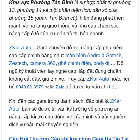
Khu vực Phường Tân Bình
là sự hợp nhất từ phường
13, phường 14 và một phần diện tích, dân số của
phường 15 (quận Tân Bình cũ)
, hiện đang phát triển
mạnh về hạ tầng giao thông và nhu cầu chăm sóc –
nâng cấp ô tô của cư dân đô thị hóa nhanh.
ZKar Auto
– Gara chuyên độ xe, nâng cấp phụ kiện
cao cấp chính hãng như:
màn hình Android Gotech
,
Zestech
,
camera 360
,
ghế chỉnh điện
,
bodykit
,… Đội
ngũ kỹ thuật viên tay nghề cao, lắp đặt đúng chuẩn,
không cắt dây, giữ zin xe. Truy cập
ZKar Auto
hoặc liên
hệ
để được tư vấn chi tiết.
0949.60.3979
hoặc
Zalo
Khi đến các gara trong danh sách, đặc biệt là
ZKar
Auto
, bạn sẽ được tư vấn kỹ lưỡng về phương án
nâng cấp tối ưu cho dòng xe của mình và trải nghiệm
dịch vụ hậu mãi chuyên nghiệp.
Câu Hỏi Thường Gặp khi lựa chọn Gara Uy Tín Tại