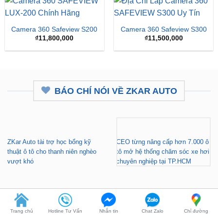
Camera 360 Safeview S200
Camera 360 Safeview S300
₫
11,800,000
₫
11,500,000
BÁO CHÍ NÓI VỀ ZKAR AUTO
ZKar Auto tài trợ học bổng kỹ
CEO từng nâng cấp hơn 7.000 ô
thuật ô tô cho thanh niên nghèo
tô mở hệ thống chăm sóc xe hơi
vượt khó
chuyên nghiệp tại TP.HCM
Trang chủ
Hotline Tư Vấn
Nhắn tin
Chat Zalo
Chỉ đường
Gara nâng cấp xe hơi chuyên
ZKar Auto tài trợ học bổng kỹ