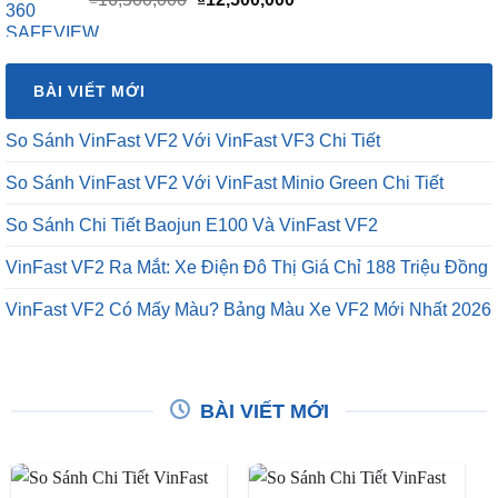
gốc
hiện
là:
tại
₫16,500,000.
là:
BÀI VIẾT MỚI
₫12,500,000.
So Sánh VinFast VF2 Với VinFast VF3 Chi Tiết
So Sánh VinFast VF2 Với VinFast Minio Green Chi Tiết
So Sánh Chi Tiết Baojun E100 Và VinFast VF2
VinFast VF2 Ra Mắt: Xe Điện Đô Thị Giá Chỉ 188 Triệu Đồng
VinFast VF2 Có Mấy Màu? Bảng Màu Xe VF2 Mới Nhất 2026
BÀI VIẾT MỚI