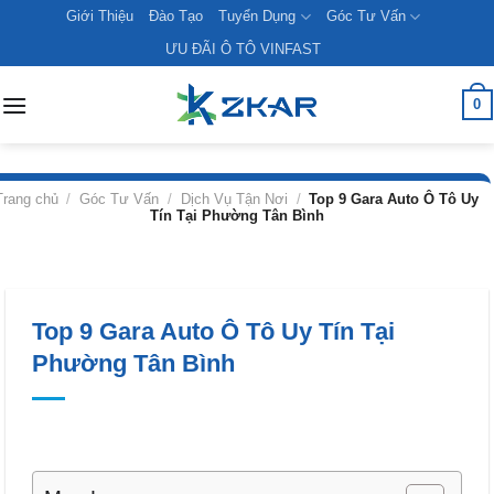
Skip
Giới Thiệu
Đào Tạo
Tuyển Dụng
Góc Tư Vấn
to
ƯU ĐÃI Ô TÔ VINFAST
content
0
Trang chủ
/
Góc Tư Vấn
/
Dịch Vụ Tận Nơi
/
Top 9 Gara Auto Ô Tô Uy
Tín Tại Phường Tân Bình
Top 9 Gara Auto Ô Tô Uy Tín Tại
Phường Tân Bình