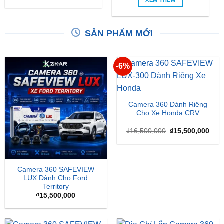
XEM THÊM
SẢN PHẨM MỚI
-6%
Camera 360 Dành Riêng
Cho Xe Honda CRV
Giá
Giá
₫
16,500,000
₫
15,500,000
gốc
hiện
là:
tại
₫16,500,000.
là:
₫15,
Camera 360 SAFEVIEW
LUX Dành Cho Ford
Territory
₫
15,500,000