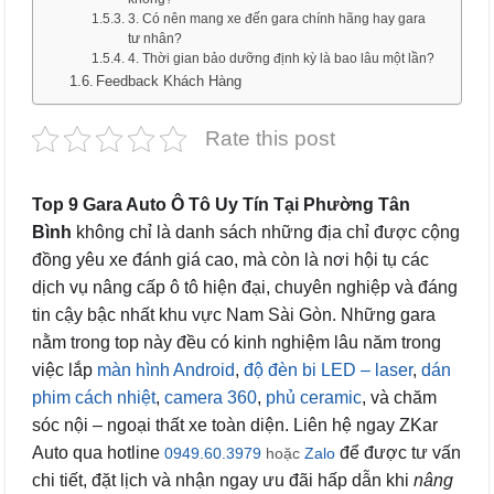
3. Có nên mang xe đến gara chính hãng hay gara
tư nhân?
4. Thời gian bảo dưỡng định kỳ là bao lâu một lần?
Feedback Khách Hàng
Rate this post
Top 9 Gara Auto Ô Tô Uy Tín Tại Phường Tân
Bình
không chỉ là danh sách những địa chỉ được cộng
đồng yêu xe đánh giá cao, mà còn là nơi hội tụ các
dịch vụ nâng cấp ô tô hiện đại, chuyên nghiệp và đáng
tin cậy bậc nhất khu vực Nam Sài Gòn. Những gara
nằm trong top này đều có kinh nghiệm lâu năm trong
việc lắp
màn hình Android
,
độ đèn bi LED – laser
,
dán
phim cách nhiệt
,
camera 360
,
phủ ceramic
, và chăm
sóc nội – ngoại thất xe toàn diện. Liên hệ ngay ZKar
Auto qua hotline
để được tư vấn
0949.60.3979
hoặc
Zalo
chi tiết, đặt lịch và nhận ngay ưu đãi hấp dẫn khi
nâng