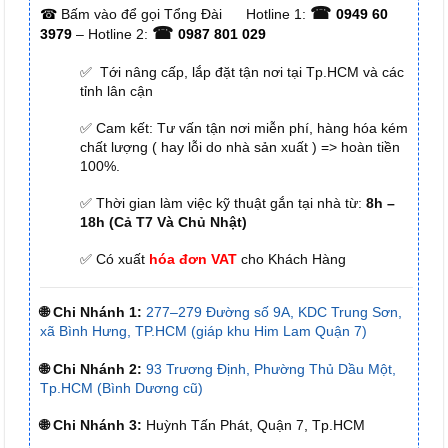
☎
☎
Bấm vào để gọi Tổng Đài
Hotline 1:
0949 60
☎
3979
– Hotline 2:
0987 801 029
✅ Tới nâng cấp, lắp đặt tận nơi tại Tp.HCM và các
tỉnh lân cận
✅ Cam kết: Tư vấn tận nơi miễn phí, hàng hóa kém
chất lượng ( hay lỗi do nhà sản xuất ) => hoàn tiền
100%.
✅ Thời gian làm việc kỹ thuật gắn tại nhà từ:
8h –
18h (Cả T7 Và Chủ Nhật)
✅ Có xuất
hóa đơn VAT
cho Khách Hàng
🌐 Chi Nhánh 1:
277–279 Đường số 9A, KDC Trung Sơn,
xã Bình Hưng, TP.HCM (giáp khu Him Lam Quận 7)
🌐 Chi Nhánh 2:
93 Trương Định, Phường Thủ Dầu Một,
Tp.HCM (Bình Dương cũ)
🌐 Chi Nhánh 3:
Huỳnh Tấn Phát, Quận 7, Tp.HCM