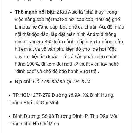
Thế mạnh nổi bật:
ZKar Auto là “phù thủy” trong
việc nâng cấp nội thất xe hơi cao cấp, như độ ghế
Limousine đẳng cấp, bọc ghế da chuẩn Âu, đổi màu
nội thất độc đáo, lắp đặt màn hình Android thông
minh, camera 360 toàn cảnh, cốp điện tự động, cửa
hít êm ái, và vô vàn phụ kiện đồ chơi xe hơi “độc
quyền”, tiện ích khác. Tất cả sản phẩm đều chính
hãng 100%, đi kèm đội ngũ kỹ thuật viên tay nghề
“đỉnh cao” và chế độ bảo hành vượt trội.
Địa chỉ:
Có 2 chi nhánh tại TP.HCM
• TP.HCM: 277-279 Đường số 9A, Xã Bình Hưng,
Thành Phố Hồ Chí Minh
• Bình Dương: Số 93 Trương Định, P. Thủ Dầu Một,
Thành phố Hồ Chí Minh