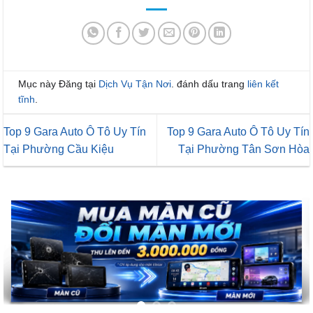
Mục này Đăng tại
Dịch Vụ Tận Nơi
. đánh dấu trang
liên kết
tĩnh
.
Top 9 Gara Auto Ô Tô Uy Tín
Top 9 Gara Auto Ô Tô Uy Tín
Tại Phường Cầu Kiệu
Tại Phường Tân Sơn Hòa