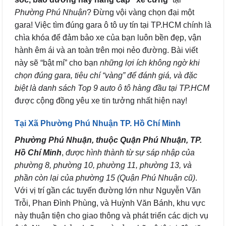
Phường Phú Nhuận
? Đừng vội vàng chọn đại một
gara! Việc tìm đúng gara ô tô uy tín tại TP.HCM chính là
chìa khóa để đảm bảo xe của bạn luôn bền đẹp, vận
hành êm ái và an toàn trên mọi nẻo đường. Bài viết
này sẽ “bật mí” cho bạn
những lợi ích không ngờ khi
chọn đúng gara, tiêu chí “vàng” để đánh giá, và đặc
biệt là danh sách Top 9 auto ô tô hàng đầu tại TP.HCM
được cộng đồng yêu xe tin tưởng nhất hiện nay!
Tại Xã Phường Phú Nhuận TP. Hồ Chí Minh
Phường Phú Nhuận, thuộc Quận Phú Nhuận, TP.
Hồ Chí Minh
,
được hình thành từ sự sáp nhập của
phường 8, phường 10, phường 11, phường 13, và
phần còn lại của phường 15 (Quận Phú Nhuận cũ)
.
Với vị trí gần các tuyến đường lớn như Nguyễn Văn
Trỗi, Phan Đình Phùng, và Huỳnh Văn Bánh, khu vực
này thuận tiện cho giao thông và phát triển các dịch vụ