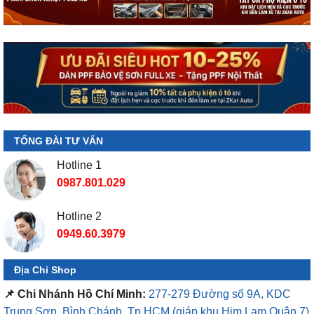
TỔNG ĐÀI TƯ VẤN
Hotline 1
0987.801.029
Hotline 2
0949.60.3979
Địa Chỉ Shop
📌 Chi Nhánh Hồ Chí Minh:
277-279 Đường số 9A, KDC
Trung Sơn, Bình Chánh, Tp.HCM
(giáp khu Him Lam Quận 7)