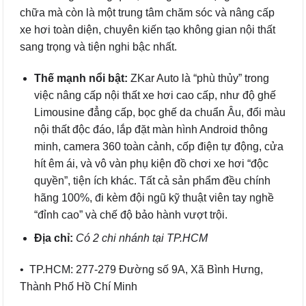
chữa mà còn là một trung tâm chăm sóc và nâng cấp
xe hơi toàn diện, chuyên kiến tạo không gian nội thất
sang trọng và tiện nghi bậc nhất.
Thế mạnh nổi bật:
ZKar Auto là “phù thủy” trong
việc nâng cấp nội thất xe hơi cao cấp, như độ ghế
Limousine đẳng cấp, bọc ghế da chuẩn Âu, đổi màu
nội thất độc đáo, lắp đặt màn hình Android thông
minh, camera 360 toàn cảnh, cốp điện tự động, cửa
hít êm ái, và vô vàn phụ kiện đồ chơi xe hơi “độc
quyền”, tiện ích khác. Tất cả sản phẩm đều chính
hãng 100%, đi kèm đội ngũ kỹ thuật viên tay nghề
“đỉnh cao” và chế độ bảo hành vượt trội.
Địa chỉ:
Có 2 chi nhánh tại TP.HCM
• TP.HCM: 277-279 Đường số 9A, Xã Bình Hưng,
Thành Phố Hồ Chí Minh