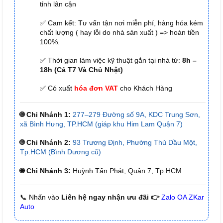
tỉnh lân cận
✅ Cam kết: Tư vấn tận nơi miễn phí, hàng hóa kém
chất lượng ( hay lỗi do nhà sản xuất ) => hoàn tiền
100%.
✅ Thời gian làm việc kỹ thuật gắn tại nhà từ:
8h –
18h (Cả T7 Và Chủ Nhật)
✅ Có xuất
hóa đơn VAT
cho Khách Hàng
🌐 Chi Nhánh 1:
277–279 Đường số 9A, KDC Trung Sơn,
xã Bình Hưng, TP.HCM (giáp khu Him Lam Quận 7)
🌐 Chi Nhánh 2:
93 Trương Định, Phường Thủ Dầu Một,
Tp.HCM (Bình Dương cũ)
🌐 Chi Nhánh 3:
Huỳnh Tấn Phát, Quận 7, Tp.HCM
📞 Nhấn vào
Liên hệ ngay nhận ưu đãi 👉
Zalo OA ZKar
Auto