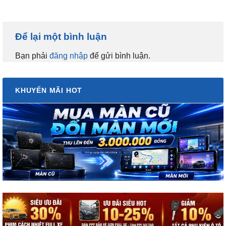
Để lại một bình luận
Bạn phải
đăng nhập
để gửi bình luận.
KHUYẾN MÃI HOT