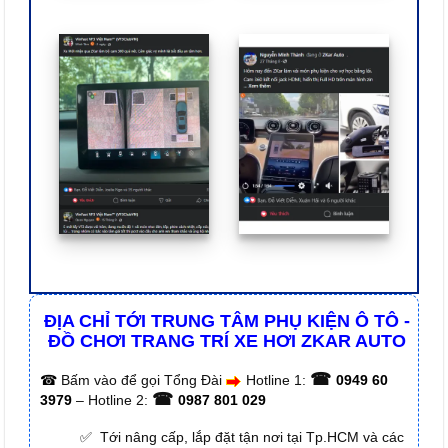
ĐỊA CHỈ TỚI TRUNG TÂM PHỤ KIỆN Ô TÔ -
ĐỒ CHƠI TRANG TRÍ XE HƠI ZKAR AUTO
☎
☎
Bấm vào để gọi Tổng Đài
Hotline 1:
0949 60
☎
3979
– Hotline 2:
0987 801 029
✅ Tới nâng cấp, lắp đặt tận nơi tại Tp.HCM và các