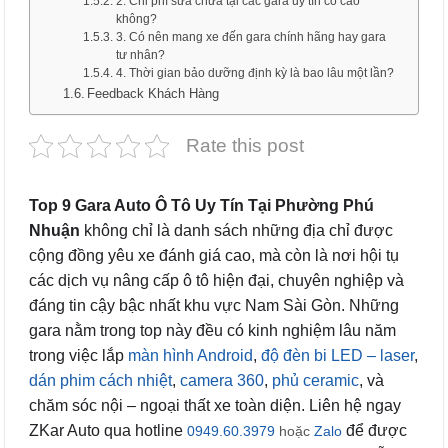
2. Chi phí sửa chữa tại các gara uy tín có cao
không?
3. Có nên mang xe đến gara chính hãng hay gara
tư nhân?
4. Thời gian bảo dưỡng định kỳ là bao lâu một lần?
Feedback Khách Hàng
Rate this post
Top 9 Gara Auto Ô Tô Uy Tín Tại Phường Phú
Nhuận
không chỉ là danh sách những địa chỉ được
cộng đồng yêu xe đánh giá cao, mà còn là nơi hội tụ
các dịch vụ nâng cấp ô tô hiện đại, chuyên nghiệp và
đáng tin cậy bậc nhất khu vực Nam Sài Gòn. Những
gara nằm trong top này đều có kinh nghiệm lâu năm
trong việc lắp
màn hình Android
,
độ đèn bi LED – laser
,
dán phim cách nhiệt
,
camera 360
,
phủ ceramic
, và
chăm sóc nội – ngoại thất xe toàn diện. Liên hệ ngay
ZKar Auto qua hotline
để được
0949.60.3979
hoặc
Zalo