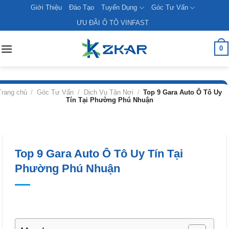
Skip
Giới Thiệu
Đào Tạo
Tuyển Dụng
Góc Tư Vấn
to
ƯU ĐÃI Ô TÔ VINFAST
content
0
Trang chủ
/
Góc Tư Vấn
/
Dịch Vụ Tận Nơi
/
Top 9 Gara Auto Ô Tô Uy
Tín Tại Phường Phú Nhuận
Top 9 Gara Auto Ô Tô Uy Tín Tại
Phường Phú Nhuận