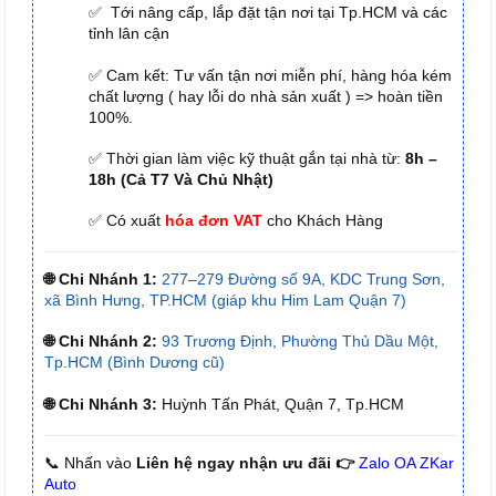
✅ Tới nâng cấp, lắp đặt tận nơi tại Tp.HCM và các
tỉnh lân cận
✅ Cam kết: Tư vấn tận nơi miễn phí, hàng hóa kém
chất lượng ( hay lỗi do nhà sản xuất ) => hoàn tiền
100%.
✅ Thời gian làm việc kỹ thuật gắn tại nhà từ:
8h –
18h (Cả T7 Và Chủ Nhật)
✅ Có xuất
hóa đơn VAT
cho Khách Hàng
🌐 Chi Nhánh 1:
277–279 Đường số 9A, KDC Trung Sơn,
xã Bình Hưng, TP.HCM (giáp khu Him Lam Quận 7)
🌐 Chi Nhánh 2:
93 Trương Định, Phường Thủ Dầu Một,
Tp.HCM (Bình Dương cũ)
🌐 Chi Nhánh 3:
Huỳnh Tấn Phát, Quận 7, Tp.HCM
📞 Nhấn vào
Liên hệ ngay nhận ưu đãi 👉
Zalo OA ZKar
Auto