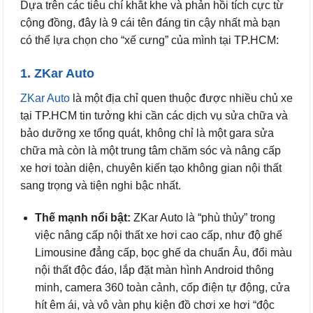
Dựa trên các tiêu chí khắt khe và phản hồi tích cực từ
cộng đồng, đây là 9 cái tên đáng tin cậy nhất mà bạn
có thể lựa chọn cho “xế cưng” của mình tại TP.HCM:
1. ZKar Auto
ZKar Auto
là một địa chỉ quen thuộc được nhiều chủ xe
tại TP.HCM tin tưởng khi cần các dịch vụ sửa chữa và
bảo dưỡng xe tổng quát, không chỉ là một gara sửa
chữa mà còn là một trung tâm chăm sóc và nâng cấp
xe hơi toàn diện, chuyên kiến tạo không gian nội thất
sang trọng và tiện nghi bậc nhất.
Thế mạnh nổi bật:
ZKar Auto là “phù thủy” trong
việc nâng cấp nội thất xe hơi cao cấp, như độ ghế
Limousine đẳng cấp, bọc ghế da chuẩn Âu, đổi màu
nội thất độc đáo, lắp đặt màn hình Android thông
minh, camera 360 toàn cảnh, cốp điện tự động, cửa
hít êm ái, và vô vàn phụ kiện đồ chơi xe hơi “độc