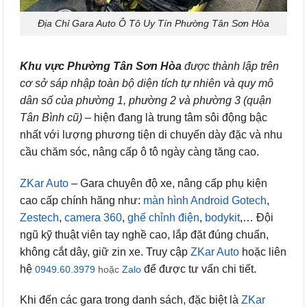
Địa Chỉ Gara Auto Ô Tô Uy Tín Phường Tân Sơn Hòa
Khu vực Phường Tân Sơn Hòa
được thành lập trên
cơ sở sáp nhập toàn bộ diện tích tự nhiên và quy mô
dân số của phường 1, phường 2 và phường 3 (quận
Tân Bình cũ)
– hiện đang là trung tâm sôi động bậc
nhất với lượng phương tiện di chuyển dày đặc và nhu
cầu chăm sóc, nâng cấp ô tô ngày càng tăng cao.
ZKar Auto
– Gara chuyên độ xe, nâng cấp phụ kiện
cao cấp chính hãng như:
màn hình Android Gotech
,
Zestech
,
camera 360
,
ghế chỉnh điện
,
bodykit
,… Đội
ngũ kỹ thuật viên tay nghề cao, lắp đặt đúng chuẩn,
không cắt dây, giữ zin xe. Truy cập
ZKar Auto
hoặc liên
hệ
để được tư vấn chi tiết.
0949.60.3979
hoặc
Zalo
Khi đến các gara trong danh sách, đặc biệt là
ZKar