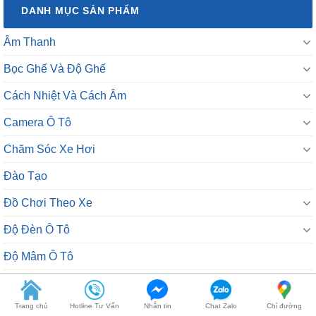
DANH MỤC SẢN PHẨM
Âm Thanh
Bọc Ghế Và Độ Ghế
Cách Nhiệt Và Cách Âm
Camera Ô Tô
Chăm Sóc Xe Hơi
Đào Tạo
Đồ Chơi Theo Xe
Độ Đèn Ô Tô
Độ Mâm Ô Tô
Dự Án Đã Triển Khai
Trang chủ
Hotline Tư Vấn
Nhắn tin
Chat Zalo
Chỉ đường
Google Shopping