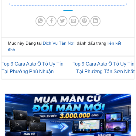
Mục này Đăng tại
Dịch Vụ Tận Nơi
. đánh dấu trang
liên kết
tĩnh
.
Top 9 Gara Auto Ô Tô Uy Tín
Top 9 Gara Auto Ô Tô Uy Tín
Tại Phường Phú Nhuận
Tại Phường Tân Sơn Nhất