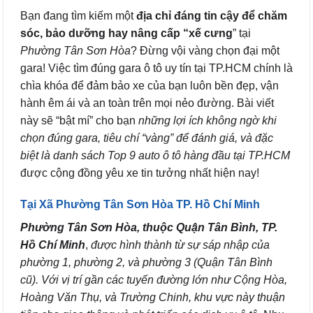
Bạn đang tìm kiếm một
địa chỉ đáng tin cậy để chăm
sóc, bảo dưỡng hay nâng cấp “xế cưng
” tại
Phường Tân Sơn Hòa
? Đừng vội vàng chọn đại một
gara! Việc tìm đúng gara ô tô uy tín tại TP.HCM chính là
chìa khóa để đảm bảo xe của bạn luôn bền đẹp, vận
hành êm ái và an toàn trên mọi nẻo đường. Bài viết
này sẽ “bật mí” cho bạn
những lợi ích không ngờ khi
chọn đúng gara, tiêu chí “vàng” để đánh giá, và đặc
biệt là danh sách Top 9 auto ô tô hàng đầu tại TP.HCM
được cộng đồng yêu xe tin tưởng nhất hiện nay!
Tại Xã Phường Tân Sơn Hòa TP. Hồ Chí Minh
Phường Tân Sơn Hòa, thuộc Quận Tân Bình, TP.
Hồ Chí Minh
,
được hình thành từ sự sáp nhập của
phường 1, phường 2, và phường 3 (Quận Tân Bình
cũ). Với vị trí gần các tuyến đường lớn như Cộng Hòa,
Hoàng Văn Thụ, và Trường Chinh, khu vực này thuận