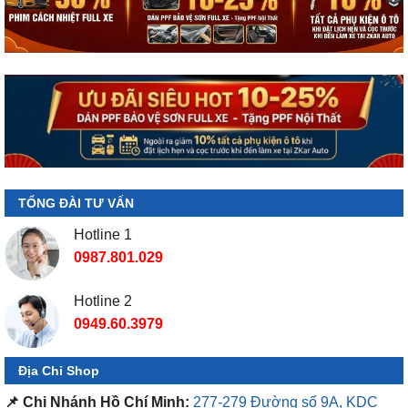
TỔNG ĐÀI TƯ VẤN
Hotline 1
0987.801.029
Hotline 2
0949.60.3979
Địa Chỉ Shop
📌 Chi Nhánh Hồ Chí Minh:
277-279 Đường số 9A, KDC