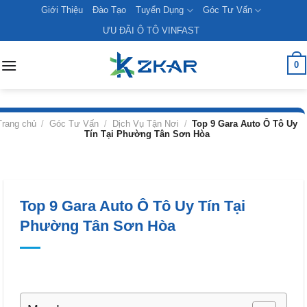
Skip
Giới Thiệu
Đào Tạo
Tuyển Dụng
Góc Tư Vấn
to
ƯU ĐÃI Ô TÔ VINFAST
content
0
Trang chủ
/
Góc Tư Vấn
/
Dịch Vụ Tận Nơi
/
Top 9 Gara Auto Ô Tô Uy
Tín Tại Phường Tân Sơn Hòa
Top 9 Gara Auto Ô Tô Uy Tín Tại
Phường Tân Sơn Hòa