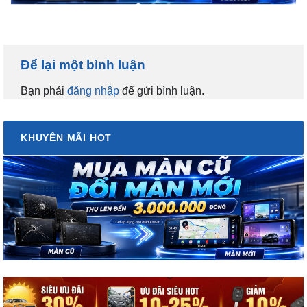
Để lại một bình luận
Bạn phải
đăng nhập
để gửi bình luận.
KHUYẾN MÃI HOT