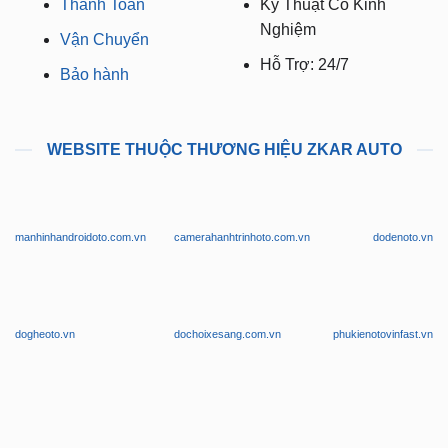
Thanh Toán
Kỹ Thuật Có Kinh
Nghiệm
Vận Chuyển
Hỗ Trợ: 24/7
Bảo hành
WEBSITE THUỘC THƯƠNG HIỆU ZKAR AUTO
manhinhandroidoto.com.vn
camerahanhtrinhoto.com.vn
dodenoto.vn
dogheoto.vn
dochoixesang.com.vn
phukienotovinfast.vn