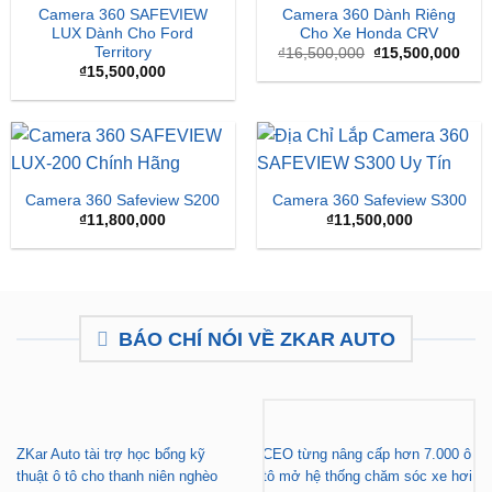
Camera 360 SAFEVIEW
Camera 360 Dành Riêng
LUX Dành Cho Ford
Cho Xe Honda CRV
Territory
Giá
Giá
₫
16,500,000
₫
15,500,000
gốc
hiện
₫
15,500,000
là:
tại
₫16,500,000.
là:
₫15,
Camera 360 Safeview S200
Camera 360 Safeview S300
₫
11,800,000
₫
11,500,000
BÁO CHÍ NÓI VỀ ZKAR AUTO
ZKar Auto tài trợ học bổng kỹ
CEO từng nâng cấp hơn 7.000 ô
thuật ô tô cho thanh niên nghèo
tô mở hệ thống chăm sóc xe hơi