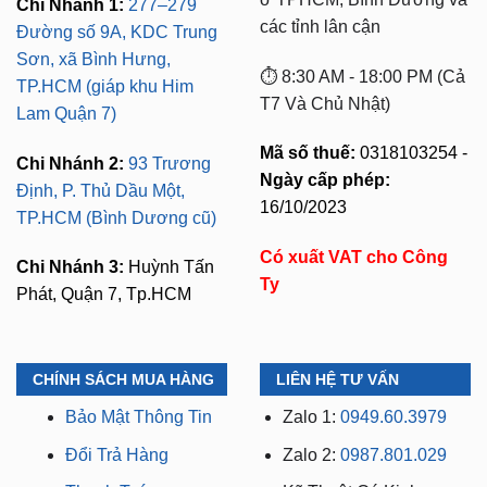
Chi Nhánh 1:
277–279
các tỉnh lân cận
Đường số 9A, KDC Trung
Sơn, xã Bình Hưng,
⏱️ 8:30 AM - 18:00 PM (Cả
TP.HCM (giáp khu Him
T7 Và Chủ Nhật)
Lam Quận 7)
Mã số thuế:
0318103254 -
Chi Nhánh 2:
93 Trương
Ngày cấp phép:
Định, P. Thủ Dầu Một,
16/10/2023
TP.HCM (Bình Dương cũ)
Có xuất VAT cho Công
Chi Nhánh 3:
Huỳnh Tấn
Ty
Phát, Quận 7, Tp.HCM
CHÍNH SÁCH MUA HÀNG
LIÊN HỆ TƯ VẤN
Bảo Mật Thông Tin
Zalo 1:
0949.60.3979
Đổi Trả Hàng
Zalo 2:
0987.801.029