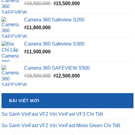
Giá
Giá
₫
16,500,000
₫
15,500,000
gốc
hiện
là:
tại
Camera 360 Safeview S200
₫16,500,000.
là:
₫
11,800,000
₫15,500,000.
Camera 360 Safeview S300
₫
11,500,000
Camera 360 SAFEVIEW S500
Giá
Giá
₫
16,500,000
₫
12,500,000
gốc
hiện
là:
tại
₫16,500,000.
là:
BÀI VIẾT MỚI
₫12,500,000.
So Sánh VinFast VF2 Với VinFast VF3 Chi Tiết
So Sánh VinFast VF2 Với VinFast Minio Green Chi Tiết