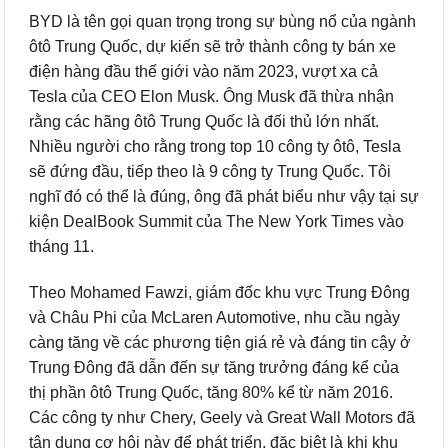
BYD là tên gọi quan trọng trong sự bùng nổ của ngành
ôtô Trung Quốc, dự kiến sẽ trở thành công ty bán xe
điện hàng đầu thế giới vào năm 2023, vượt xa cả
Tesla của CEO Elon Musk. Ông Musk đã thừa nhận
rằng các hãng ôtô Trung Quốc là đối thủ lớn nhất.
Nhiều người cho rằng trong top 10 công ty ôtô, Tesla
sẽ đứng đầu, tiếp theo là 9 công ty Trung Quốc. Tôi
nghĩ đó có thể là đúng, ông đã phát biểu như vậy tại sự
kiện DealBook Summit của The New York Times vào
tháng 11.
Theo Mohamed Fawzi, giám đốc khu vực Trung Đông
và Châu Phi của McLaren Automotive, nhu cầu ngày
càng tăng về các phương tiện giá rẻ và đáng tin cậy ở
Trung Đông đã dẫn đến sự tăng trưởng đáng kể của
thị phần ôtô Trung Quốc, tăng 80% kể từ năm 2016.
Các công ty như Chery, Geely và Great Wall Motors đã
tận dụng cơ hội này để phát triển, đặc biệt là khi khu