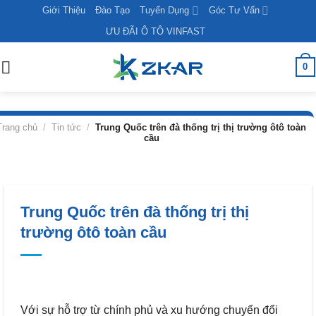
Skip
Giới Thiệu
Đào Tạo
Tuyển Dụng
Góc Tư Vấn
to
ƯU ĐÃI Ô TÔ VINFAST
content
0
Trang chủ
/
Tin tức
/
Trung Quốc trên đà thống trị thị trường ôtô toàn
cầu
Trung Quốc trên đà thống trị thị
trường ôtô toàn cầu
Với sự hỗ trợ từ chính phủ và xu hướng chuyển đổi