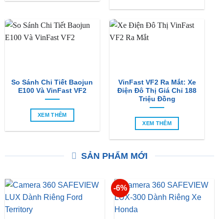
So Sánh Chi Tiết Baojun
VinFast VF2 Ra Mắt: Xe
E100 Và VinFast VF2
Điện Đô Thị Giá Chỉ 188
Triệu Đồng
XEM THÊM
XEM THÊM
SẢN PHẨM MỚI
-6%