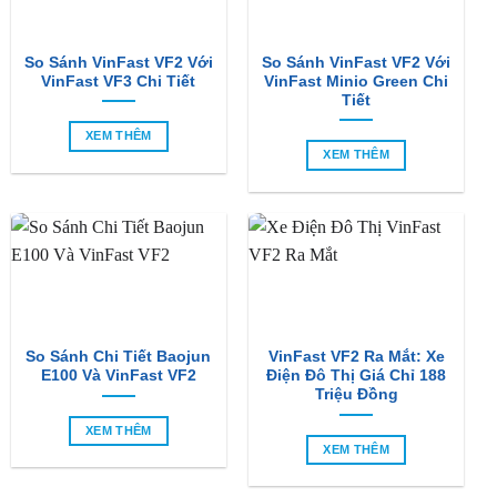
So Sánh VinFast VF2 Với
So Sánh VinFast VF2 Với
VinFast VF3 Chi Tiết
VinFast Minio Green Chi
Tiết
XEM THÊM
XEM THÊM
So Sánh Chi Tiết Baojun
VinFast VF2 Ra Mắt: Xe
E100 Và VinFast VF2
Điện Đô Thị Giá Chỉ 188
Triệu Đồng
XEM THÊM
XEM THÊM