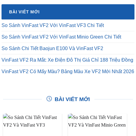
₫16,500,000.
là:
BÀI VIẾT MỚI
₫12,500,000.
So Sánh VinFast VF2 Với VinFast VF3 Chi Tiết
So Sánh VinFast VF2 Với VinFast Minio Green Chi Tiết
So Sánh Chi Tiết Baojun E100 Và VinFast VF2
VinFast VF2 Ra Mắt: Xe Điện Đô Thị Giá Chỉ 188 Triệu Đồng
VinFast VF2 Có Mấy Màu? Bảng Màu Xe VF2 Mới Nhất 2026
BÀI VIẾT MỚI