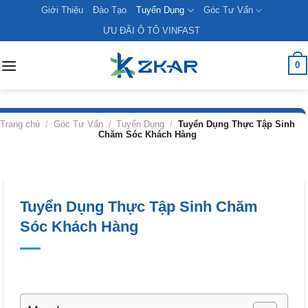
Skip
Giới Thiệu
Đào Tạo
Tuyển Dụng
Góc Tư Vấn
to
ƯU ĐÃI Ô TÔ VINFAST
content
0
Trang chủ
/
Góc Tư Vấn
/
Tuyển Dụng
/
Tuyển Dụng Thực Tập Sinh
Chăm Sóc Khách Hàng
Tuyển Dụng Thực Tập Sinh Chăm
Sóc Khách Hàng