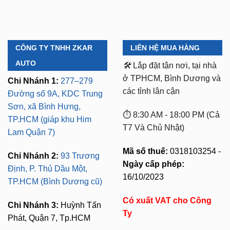
CÔNG TY TNHH ZKAR
LIÊN HỆ MUA HÀNG
AUTO
🛠️
Lắp đặt tận nơi, tại nhà
ở TPHCM, Bình Dương và
Chi Nhánh 1:
277–279
các tỉnh lân cận
Đường số 9A, KDC Trung
Sơn, xã Bình Hưng,
⏱️ 8:30 AM - 18:00 PM (Cả
TP.HCM (giáp khu Him
T7 Và Chủ Nhật)
Lam Quận 7)
Mã số thuế:
0318103254 -
Chi Nhánh 2:
93 Trương
Ngày cấp phép:
Định, P. Thủ Dầu Một,
16/10/2023
TP.HCM (Bình Dương cũ)
Có xuất VAT cho Công
Chi Nhánh 3:
Huỳnh Tấn
Ty
Phát, Quận 7, Tp.HCM