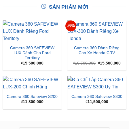
SẢN PHẨM MỚI
-6%
Camera 360 SAFEVIEW
Camera 360 Dành Riêng
LUX Dành Cho Ford
Cho Xe Honda CRV
Territory
Giá
Giá
₫
15,500,000
₫
16,500,000
₫
15,500,000
gốc
hiện
là:
tại
₫16,500,000.
là:
₫15,
Camera 360 Safeview S200
Camera 360 Safeview S300
₫
11,800,000
₫
11,500,000