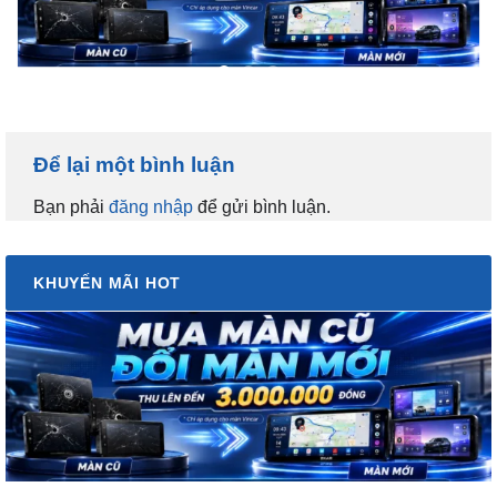
Để lại một bình luận
Bạn phải
đăng nhập
để gửi bình luận.
KHUYẾN MÃI HOT