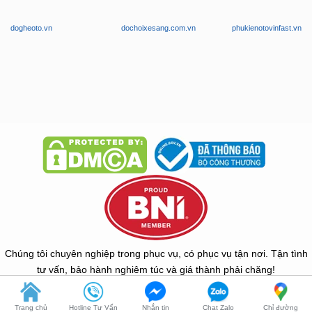
dogheoto.vn
dochoixesang.com.vn
phukienotovinfast.vn
Chúng tôi chuyên nghiệp trong phục vụ, có phục vụ tận nơi. Tận tình
tư vấn, bảo hành nghiêm túc và giá thành phải chăng!
Copyright © 2026 -
ZKar Auto
Trang chủ
Hotline Tư Vấn
Nhắn tin
Chat Zalo
Chỉ đường