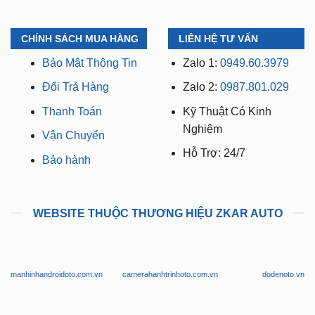
CHÍNH SÁCH MUA HÀNG
LIÊN HỆ TƯ VẤN
Bảo Mật Thông Tin
Zalo 1:
0949.60.3979
Đổi Trả Hàng
Zalo 2:
0987.801.029
Thanh Toán
Kỹ Thuật Có Kinh
Nghiệm
Vận Chuyển
Hỗ Trợ: 24/7
Bảo hành
WEBSITE THUỘC THƯƠNG HIỆU ZKAR AUTO
manhinhandroidoto.com.vn
camerahanhtrinhoto.com.vn
dodenoto.vn