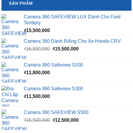
SẢN PHẨM
Camera 360 SAFEVIEW LUX Dành Cho Ford
Territory
₫
15,500,000
Camera 360 Dành Riêng Cho Xe Honda CRV
Giá
Giá
₫
16,500,000
₫
15,500,000
gốc
hiện
là:
tại
Camera 360 Safeview S200
₫16,500,000.
là:
₫
11,800,000
₫15,500,000.
Camera 360 Safeview S300
₫
11,500,000
Camera 360 SAFEVIEW S500
Giá
Giá
₫
16,500,000
₫
12,500,000
gốc
hiện
là:
tại