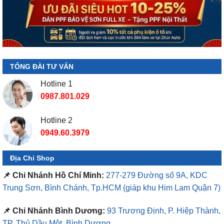
TỔNG ĐÀI TƯ VẤN
Hotline 1
0987.801.029
Hotline 2
0949.60.3979
Địa Chỉ Shop
📌 Chi Nhánh Hồ Chí Minh:
277-279 Đường số 9A, KDC
Trung Sơn, Bình Chánh, Tp.HCM
(giáp khu Him Lam Quận 7)
📌 Chi Nhánh Bình Dương:
93 Trương Định, P. Hiệp Thành,
TP. Thủ Dầu Một, Bình Dương