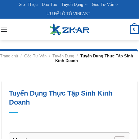
Skip
Giới Thiệu
Đào Tạo
Tuyển Dụng
Góc Tư Vấn
to
ƯU ĐÃI Ô TÔ VINFAST
content
0
Trang chủ
/
Góc Tư Vấn
/
Tuyển Dụng
/
Tuyển Dụng Thực Tập Sinh
Kinh Doanh
Tuyển Dụng Thực Tập Sinh Kinh
Doanh