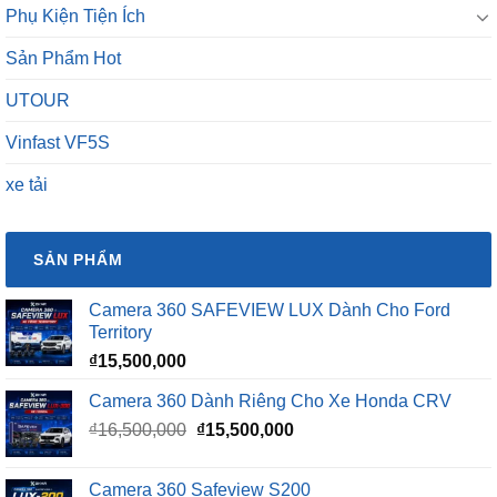
Phụ Kiện Tiện Ích
Sản Phẩm Hot
UTOUR
Vinfast VF5S
xe tải
SẢN PHẨM
Camera 360 SAFEVIEW LUX Dành Cho Ford
Territory
₫
15,500,000
Camera 360 Dành Riêng Cho Xe Honda CRV
Giá
Giá
₫
16,500,000
₫
15,500,000
gốc
hiện
là:
tại
Camera 360 Safeview S200