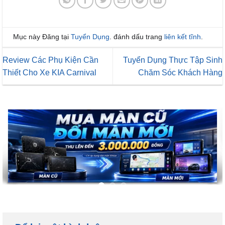
Mục này Đăng tại
Tuyển Dụng
. đánh dấu trang
liên kết tĩnh
.
Review Các Phụ Kiện Cần
Tuyển Dụng Thực Tập Sinh
Thiết Cho Xe KIA Carnival
Chăm Sóc Khách Hàng