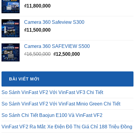
₫16,500,000.
là:
₫
11,800,000
₫15,500,000.
Camera 360 Safeview S300
₫
11,500,000
Camera 360 SAFEVIEW S500
Giá
Giá
₫
16,500,000
₫
12,500,000
gốc
hiện
là:
tại
₫16,500,000.
là:
BÀI VIẾT MỚI
₫12,500,000.
So Sánh VinFast VF2 Với VinFast VF3 Chi Tiết
So Sánh VinFast VF2 Với VinFast Minio Green Chi Tiết
So Sánh Chi Tiết Baojun E100 Và VinFast VF2
VinFast VF2 Ra Mắt: Xe Điện Đô Thị Giá Chỉ 188 Triệu Đồng