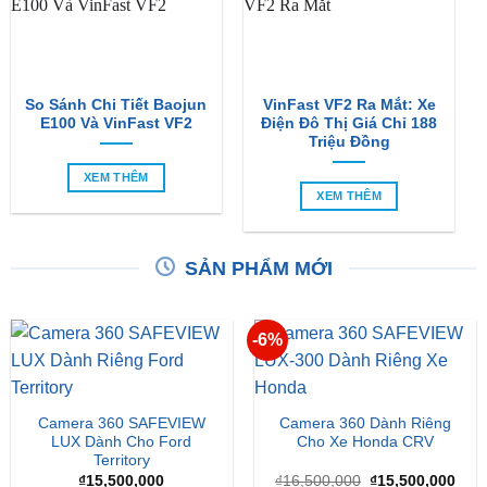
So Sánh Chi Tiết Baojun
VinFast VF2 Ra Mắt: Xe
E100 Và VinFast VF2
Điện Đô Thị Giá Chỉ 188
Triệu Đồng
XEM THÊM
XEM THÊM
SẢN PHẨM MỚI
-6%
Camera 360 SAFEVIEW
Camera 360 Dành Riêng
LUX Dành Cho Ford
Cho Xe Honda CRV
Territory
Giá
Giá
₫
15,500,000
₫
16,500,000
₫
15,500,000