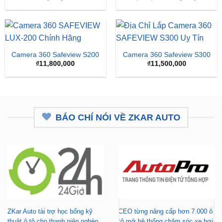
gốc
hiện
là:
tại
₫16,500,000.
là:
₫15,
Camera 360 Safeview S200
Camera 360 Safeview S300
₫
11,800,000
₫
11,500,000
BÁO CHÍ NÓI VỀ ZKAR AUTO
ZKar Auto tài trợ học bổng kỹ
CEO từng nâng cấp hơn 7.000 ô
thuật ô tô cho thanh niên nghèo
tô mở hệ thống chăm sóc xe hơi