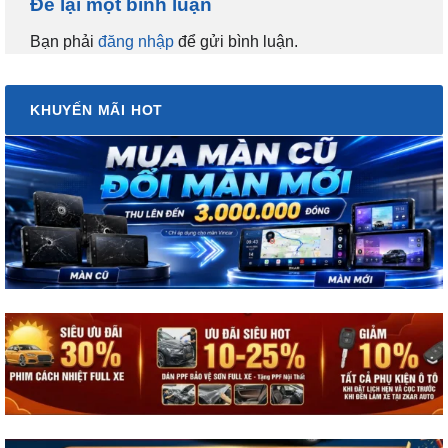
Để lại một bình luận
Bạn phải
đăng nhập
để gửi bình luận.
KHUYẾN MÃI HOT