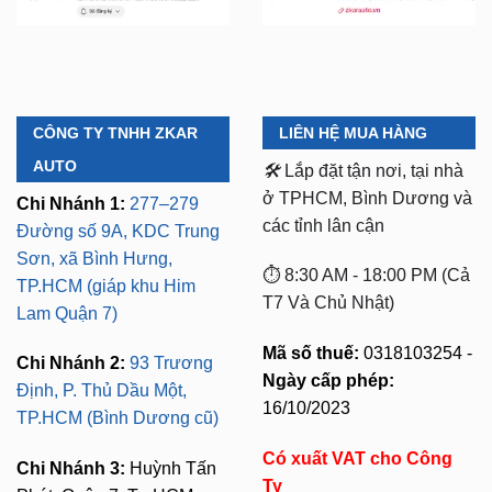
CÔNG TY TNHH ZKAR
LIÊN HỆ MUA HÀNG
AUTO
🛠️
Lắp đặt tận nơi, tại nhà
ở TPHCM, Bình Dương và
Chi Nhánh 1:
277–279
các tỉnh lân cận
Đường số 9A, KDC Trung
Sơn, xã Bình Hưng,
⏱️ 8:30 AM - 18:00 PM (Cả
TP.HCM (giáp khu Him
T7 Và Chủ Nhật)
Lam Quận 7)
Mã số thuế:
0318103254 -
Chi Nhánh 2:
93 Trương
Ngày cấp phép:
Định, P. Thủ Dầu Một,
16/10/2023
TP.HCM (Bình Dương cũ)
Có xuất VAT cho Công
Chi Nhánh 3:
Huỳnh Tấn
Ty