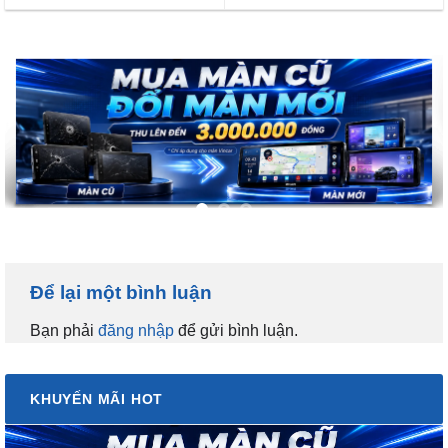
Để lại một bình luận
Bạn phải
đăng nhập
để gửi bình luận.
KHUYẾN MÃI HOT