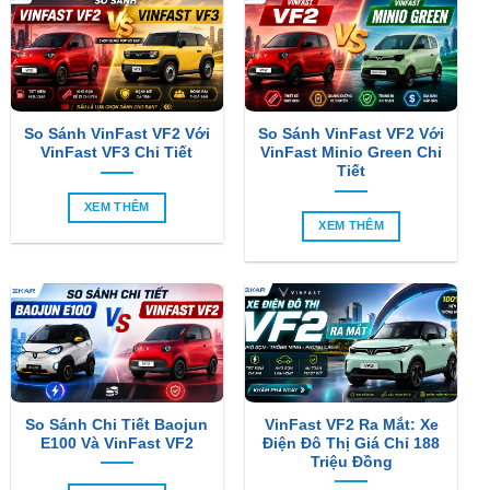
So Sánh VinFast VF2 Với
So Sánh VinFast VF2 Với
VinFast VF3 Chi Tiết
VinFast Minio Green Chi
Tiết
XEM THÊM
XEM THÊM
So Sánh Chi Tiết Baojun
VinFast VF2 Ra Mắt: Xe
E100 Và VinFast VF2
Điện Đô Thị Giá Chỉ 188
Triệu Đồng