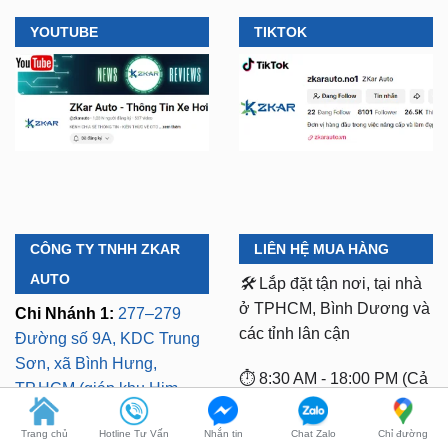
YOUTUBE
TIKTOK
CÔNG TY TNHH ZKAR
LIÊN HỆ MUA HÀNG
AUTO
🛠️
Lắp đặt tận nơi, tại nhà
ở TPHCM, Bình Dương và
Chi Nhánh 1:
277–279
các tỉnh lân cận
Đường số 9A, KDC Trung
Sơn, xã Bình Hưng,
⏱️ 8:30 AM - 18:00 PM (Cả
TP.HCM (giáp khu Him
T7 Và Chủ Nhật)
Lam Quận 7)
Trang chủ
Hotline Tư Vấn
Nhắn tin
Chat Zalo
Chỉ đường