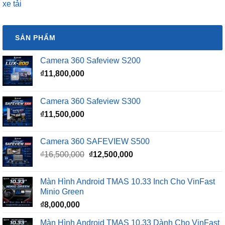
xe tải
SẢN PHẨM
Camera 360 Safeview S200
₫
11,800,000
Camera 360 Safeview S300
₫
11,500,000
Camera 360 SAFEVIEW S500
Giá
Giá
₫
16,500,000
₫
12,500,000
gốc
hiện
là:
tại
Màn Hình Android TMAS 10.33 Inch Cho VinFast
₫16,500,000.
là:
Minio Green
₫12,500,000.
₫
8,000,000
Màn Hình Android TMAS 10.33 Dành Cho VinFast