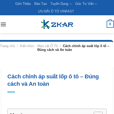
Skip
Giới Thiệu
Đào Tạo
Tuyển Dụng
Góc Tư Vấn
to
ƯU ĐÃI Ô TÔ VINFAST
content
0
Trang chủ
/
Kiến thức - Mẹo vặt Ô Tô
/
Cách chỉnh áp suất lốp ô tô –
Đúng cách và An toàn
Cách chỉnh áp suất lốp ô tô – Đúng
cách và An toàn