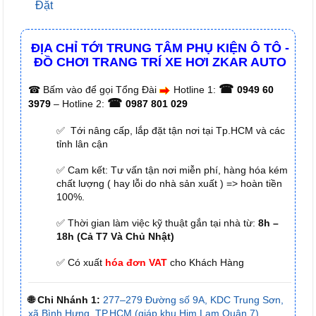
Đặt
ĐỊA CHỈ TỚI TRUNG TÂM PHỤ KIỆN Ô TÔ -
ĐỒ CHƠI TRANG TRÍ XE HƠI ZKAR AUTO
☎
☎
Bấm vào để gọi Tổng Đài
Hotline 1:
0949 60
☎
3979
– Hotline 2:
0987 801 029
✅ Tới nâng cấp, lắp đặt tận nơi tại Tp.HCM và các
tỉnh lân cận
✅ Cam kết: Tư vấn tận nơi miễn phí, hàng hóa kém
chất lượng ( hay lỗi do nhà sản xuất ) => hoàn tiền
100%.
✅ Thời gian làm việc kỹ thuật gắn tại nhà từ:
8h –
18h (Cả T7 Và Chủ Nhật)
✅ Có xuất
hóa đơn VAT
cho Khách Hàng
🌐 Chi Nhánh 1:
277–279 Đường số 9A, KDC Trung Sơn,
xã Bình Hưng, TP.HCM (giáp khu Him Lam Quận 7)