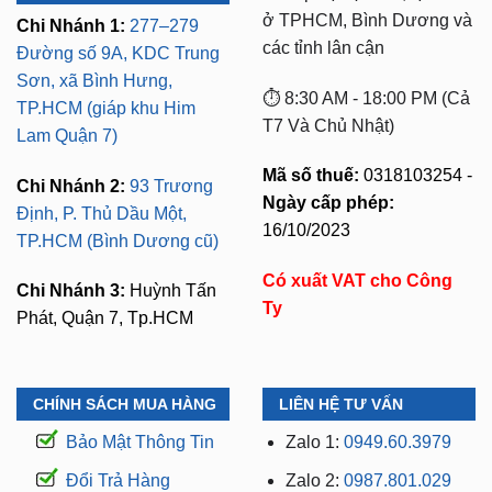
ở TPHCM, Bình Dương và
Chi Nhánh 1:
277–279
các tỉnh lân cận
Đường số 9A, KDC Trung
Sơn, xã Bình Hưng,
⏱️ 8:30 AM - 18:00 PM (Cả
TP.HCM (giáp khu Him
T7 Và Chủ Nhật)
Lam Quận 7)
Mã số thuế:
0318103254 -
Chi Nhánh 2:
93 Trương
Ngày cấp phép:
Định, P. Thủ Dầu Một,
16/10/2023
TP.HCM (Bình Dương cũ)
Có xuất VAT cho Công
Chi Nhánh 3:
Huỳnh Tấn
Ty
Phát, Quận 7, Tp.HCM
CHÍNH SÁCH MUA HÀNG
LIÊN HỆ TƯ VẤN
Bảo Mật Thông Tin
Zalo 1:
0949.60.3979
Đổi Trả Hàng
Zalo 2:
0987.801.029