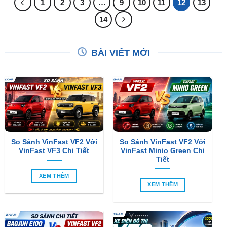
1
2
3
…
9
10
11
12
13
14
BÀI VIẾT MỚI
So Sánh VinFast VF2 Với
So Sánh VinFast VF2 Với
VinFast VF3 Chi Tiết
VinFast Minio Green Chi
Tiết
XEM THÊM
XEM THÊM