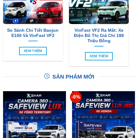
So Sánh Chi Tiết Baojun
VinFast VF2 Ra Mắt: Xe
E100 Và VinFast VF2
Điện Đô Thị Giá Chỉ 188
Triệu Đồng
XEM THÊM
XEM THÊM
SẢN PHẨM MỚI
-6%