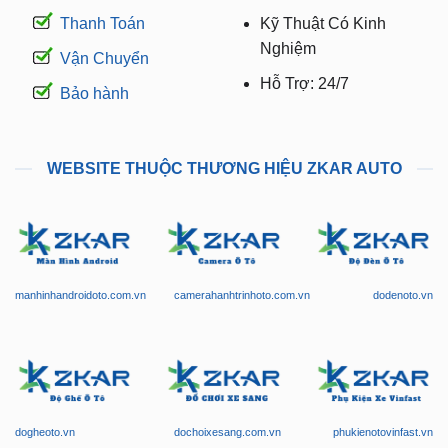
Thanh Toán
Kỹ Thuật Có Kinh
Nghiệm
Vận Chuyển
Hỗ Trợ: 24/7
Bảo hành
WEBSITE THUỘC THƯƠNG HIỆU ZKAR AUTO
manhinhandroidoto.com.vn
camerahanhtrinhoto.com.vn
dodenoto.vn
dogheoto.vn
dochoixesang.com.vn
phukienotovinfast.vn