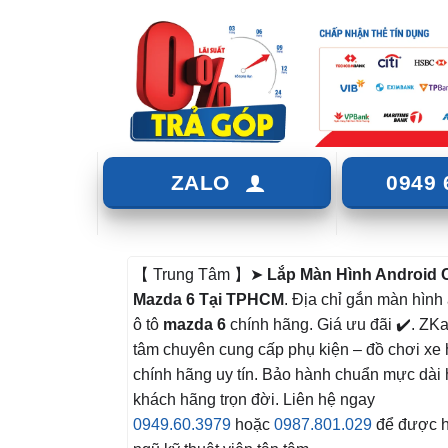
ZALO
0949 
【 Trung Tâm 】➤
Lắp Màn Hình Android 
Mazda 6 Tại TPHCM
. Địa chỉ gắn màn hình
ô tô
mazda 6
chính hãng. Giá ưu đãi ✔️. ZKa
tâm chuyên cung cấp phụ kiện – đồ chơi xe 
chính hãng uy tín. Bảo hành chuẩn mực dài 
khách hãng trọn đời. Liên hệ ngay
0949.60.3979
hoặc
0987.801.029
để được hỗ