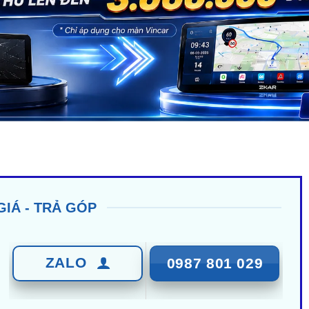
GIÁ - TRẢ GÓP
ZALO
0987 801 029