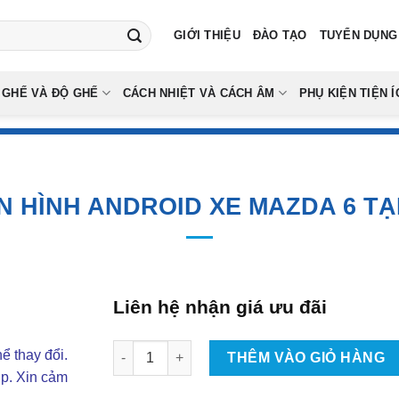
GIỚI THIỆU
ĐÀO TẠO
TUYỂN DỤNG
 GHẾ VÀ ĐỘ GHẾ
CÁCH NHIỆT VÀ CÁCH ÂM
PHỤ KIỆN TIỆN Í
N HÌNH ANDROID XE MAZDA 6 TẠ
Liên hệ nhận giá ưu đãi
Lắp Màn Hình Android Xe Mazda 6 Tại TPHCM 
ể thay đổi.
THÊM VÀO GIỎ HÀNG
ợp. Xin cảm