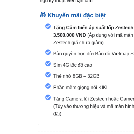
ngũ kỹ thuật viên tận tâm.
🎁 Khuyến mãi đặc biệt
Tặng Cảm biến áp suất lốp Zestech
3.500.000 VNĐ
(Áp dụng với mã màn 
Zestech giá chưa giảm)
Bản quyền trọn đời Bản đồ Vietmap 
Sim 4G tốc độ cao
Thẻ nhớ 8GB – 32GB
Phần mềm giọng nói KIKI
Tặng Camera lùi Zestech hoặc Camer
(Tùy vào thương hiệu và mã màn hìn
đãi)