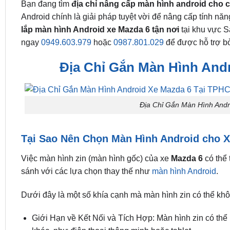
Bạn đang tìm
địa chỉ nâng cấp màn hình android cho 
Android chính là giải pháp tuyệt vời để nâng cấp tính năn
lắp màn hình Android xe Mazda 6 tận nơi
tại khu vực S
ngay
0949.603.979
hoặc
0987.801.029
để được hỗ trợ bởi
Địa Chỉ Gắn Màn Hình And
Địa Chỉ Gắn Màn Hình And
Tại Sao Nên Chọn Màn Hình Android cho 
Việc màn hình zin (màn hình gốc) của xe
Mazda 6
có thể 
sánh với các lựa chọn thay thế như
màn hình Android
.
Dưới đây là một số khía cạnh mà màn hình zin có thể kh
Giới Hạn về Kết Nối và Tích Hợp: Màn hình zin có thể 