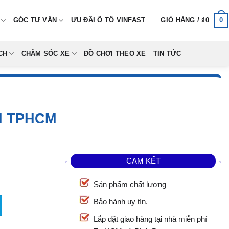
0
GÓC TƯ VẤN
ƯU ĐÃI Ô TÔ VINFAST
GIỎ HÀNG /
₫
0
CH
CHĂM SÓC XE
ĐỒ CHƠI THEO XE
TIN TỨC
I TPHCM
CAM KẾT
Sản phẩm chất lượng
số lượng
Bảo hành uy tín.
Lắp đặt giao hàng tại nhà miễn phí