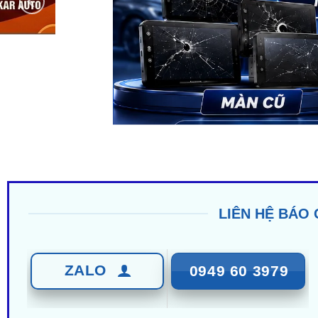
LIÊN HỆ BÁO 
ZALO
0949 60 3979