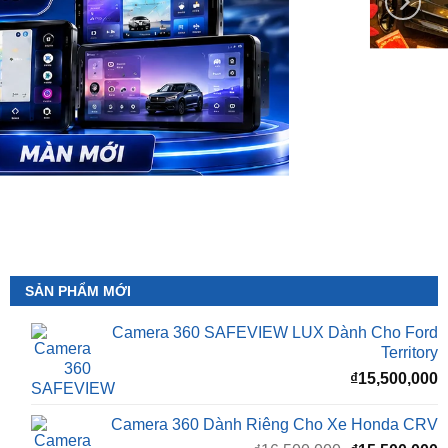
SẢN PHẨM MỚI
Camera 360 SAFEVIEW LUX Dành Cho Ford
Territory
₫
15,500,000
Camera 360 Dành Riêng Cho Xe Honda CRV