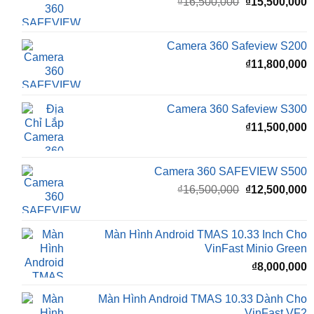
Giá
G
₫
16,500,000
₫
15,500,000
gốc
h
là:
t
₫16,500,000.
l
Camera 360 Safeview S200
₫
₫
11,800,000
Camera 360 Safeview S300
₫
11,500,000
Camera 360 SAFEVIEW S500
Giá
G
₫
16,500,000
₫
12,500,000
gốc
h
là:
t
₫16,500,000.
l
Màn Hình Android TMAS 10.33 Inch Cho
₫
VinFast Minio Green
₫
8,000,000
Màn Hình Android TMAS 10.33 Dành Cho
VinFast VF2