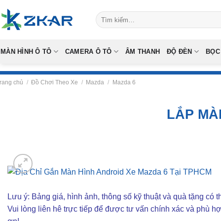
Skip
Tìm
to
kiếm:
content
MÀN HÌNH Ô TÔ
CAMERA Ô TÔ
ÂM THANH
ĐỘ ĐÈN
BỌC
rang chủ
/
Đồ Chơi Theo Xe
/
Mazda
/
Mazda 6
LẮP MÀ
Lưu ý: Bảng giá, hình ảnh, thông số kỹ thuật và quà tặng có th
Vui lòng liên hê trực tiếp để được tư vấn chính xác và phù h