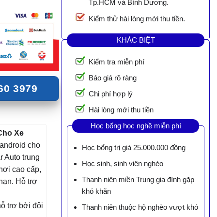
Tp.HCM và Bình Dương.
Kiểm thử hài lòng mới thu tiền.
KHÁC BIỆT
Kiểm tra miễn phí
Báo giá rõ ràng
60 3979
Chi phí hợp lý
Hài lòng mới thu tiền
Học bổng học nghề miễn phí
Cho Xe
 android cho
Học bổng trị giá 25.000.000 đồng
r Auto trung
Học sinh, sinh viên nghèo
hơi cao cấp,
Thanh niên miền Trung gia đình gặp
hạn. Hỗ trợ
khó khăn
 trợ bởi đội
Thanh niên thuộc hộ nghèo vượt khó