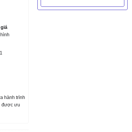
 giá
hình
S1
a hành trình
h được ưu