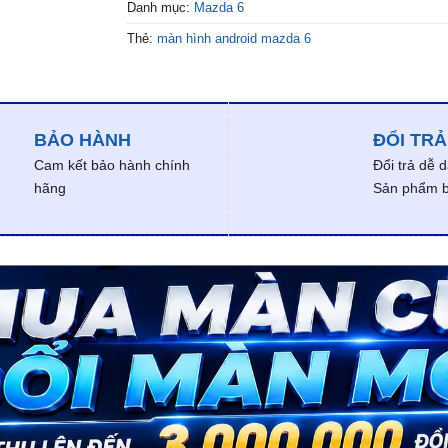
Danh mục:
Mazda 6
Thẻ:
màn hình android mazda 6
BẢO HÀNH
ĐỔI TRẢ
Cam kết bảo hành chính
Đổi trả dễ 
hãng
Sản phẩm bị