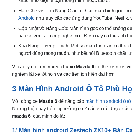
khác, như điện thoại thông minh hoặc tablet.
Hạn Chế về Tính Năng Giải Trí: Các màn hình gốc thườn
Android
như truy cập các ứng dụng YouTube, Netflix, v
Cập Nhật và Nâng Cấp: Màn hình gốc có thể không đượ
hậu so với các công nghệ mới. Điều này có thể ảnh hư
Khả Năng Tương Thích: Một số màn hình zin có thể khô
người dùng mong muốn, như kết nối Bluetooth chất lư
Vì các lý do trên, nhiều chủ
xe Mazda 6
có thể xem xét vi
nghiệm lái xe tốt hơn và các tiện ích hiện đại hơn.
3 Màn Hình Android Ô Tô Phù Hợ
Với dòng xe
Mazda 6
để nâng cấp
màn hình android ô tô
Nhưng hiện nay trên thị trường có 2 cái tên rất được các
mazda 6
của mình đó là:
1/ Màn hình android Zestech ZX10+ Bản C