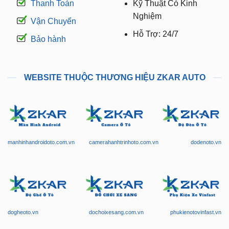
Thanh Toán
Kỹ Thuật Có Kinh
Nghiệm
Vận Chuyển
Hỗ Trợ: 24/7
Bảo hành
WEBSITE THUỘC THƯƠNG HIỆU ZKAR AUTO
manhinhandroidoto.com.vn
camerahanhtrinhoto.com.vn
dodenoto.vn
dogheoto.vn
dochoixesang.com.vn
phukienotovinfast.vn