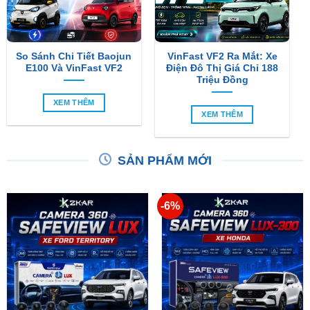
So Sánh Chi Tiết Baojun
VinFast VF2 Ra Mắt: Xe
E100 Và VinFast VF2
Điện Đô Thị Giá Chỉ 188
Triệu Đồng
XEM THÊM
XEM THÊM
SẢN PHẨM MỚI
-6%