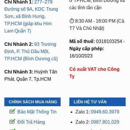
ở TPHCM, Bình Dương và
Chi Nhánh 1:
277–279
các tỉnh lân cận
Đường số 9A, KDC Trung
Sơn, xã Bình Hưng,
⏱️ 8:30 AM - 18:00 PM (Cả
TP.HCM (giáp khu Him
T7 Và Chủ Nhật)
Lam Quận 7)
Mã số thuế:
0318103254 -
Chi Nhánh 2:
93 Trương
Ngày cấp phép:
Định, P. Thủ Dầu Một,
16/10/2023
TP.HCM (Bình Dương cũ)
Có xuất VAT cho Công
Chi Nhánh 3:
Huỳnh Tấn
Ty
Phát, Quận 7, Tp.HCM
CHÍNH SÁCH MUA HÀNG
LIÊN HỆ TƯ VẤN
Bảo Mật Thông Tin
Zalo 1:
0949.60.3979
Đổi Trả Hàng
Zalo 2:
0987.801.029