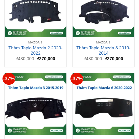
MAZDA 2
MAZDA 3
Thảm Taplo Mazda 2 2020-
Thảm Taplo Mazda 3 2010-
2022
2014
Giá
Giá
Giá
Giá
₫
430,000
₫
270,000
₫
430,000
₫
270,000
gốc
hiện
gốc
hiện
là:
tại
là:
tại
₫430,000.
là:
₫430,000.
là:
₫270,000.
₫270,00
-37%
-37%