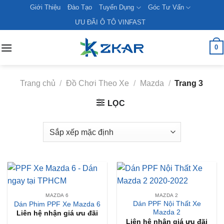
Skip
Giới Thiệu
Đào Tạo
Tuyển Dụng
Góc Tư Vấn
to
ƯU ĐÃI Ô TÔ VINFAST
content
0
Trang chủ
/
Đồ Chơi Theo Xe
/
Mazda
/
Trang 3
LỌC
MAZDA 6
MAZDA 2
Dán PPF Nội Thất Xe
Dán Phim PPF Xe Mazda 6
Mazda 2
Liên hệ nhận giá ưu đãi
Liên hệ nhận giá ưu đãi