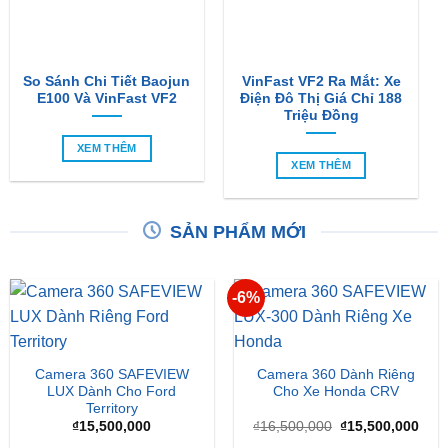
So Sánh Chi Tiết Baojun
VinFast VF2 Ra Mắt: Xe
E100 Và VinFast VF2
Điện Đô Thị Giá Chỉ 188
Triệu Đồng
XEM THÊM
XEM THÊM
SẢN PHẨM MỚI
-6%
Camera 360 SAFEVIEW
Camera 360 Dành Riêng
LUX Dành Cho Ford
Cho Xe Honda CRV
Territory
Giá
Giá
₫
15,500,000
₫
16,500,000
₫
15,500,000
gốc
hiện