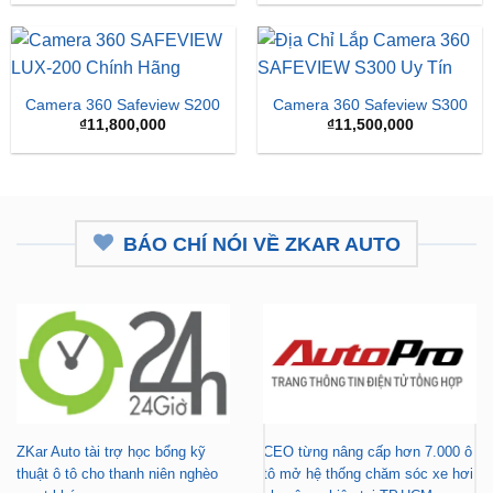
là:
tại
₫16,500,000.
là:
₫15,
Camera 360 Safeview S200
Camera 360 Safeview S300
₫
11,800,000
₫
11,500,000
BÁO CHÍ NÓI VỀ ZKAR AUTO
ZKar Auto tài trợ học bổng kỹ
CEO từng nâng cấp hơn 7.000 ô
thuật ô tô cho thanh niên nghèo
tô mở hệ thống chăm sóc xe hơi