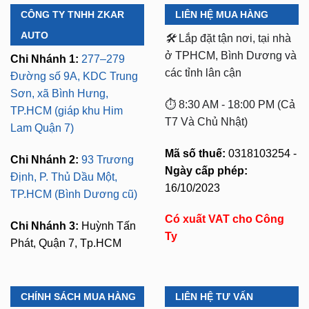
CÔNG TY TNHH ZKAR
LIÊN HỆ MUA HÀNG
AUTO
🛠️
Lắp đặt tận nơi, tại nhà
ở TPHCM, Bình Dương và
Chi Nhánh 1:
277–279
các tỉnh lân cận
Đường số 9A, KDC Trung
Sơn, xã Bình Hưng,
⏱️ 8:30 AM - 18:00 PM (Cả
TP.HCM (giáp khu Him
T7 Và Chủ Nhật)
Lam Quận 7)
Mã số thuế:
0318103254 -
Chi Nhánh 2:
93 Trương
Ngày cấp phép:
Định, P. Thủ Dầu Một,
16/10/2023
TP.HCM (Bình Dương cũ)
Có xuất VAT cho Công
Chi Nhánh 3:
Huỳnh Tấn
Ty
Phát, Quận 7, Tp.HCM
CHÍNH SÁCH MUA HÀNG
LIÊN HỆ TƯ VẤN