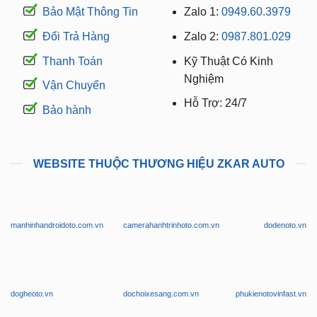
Bảo Mật Thông Tin
Zalo 1:
0949.60.3979
Đổi Trả Hàng
Zalo 2:
0987.801.029
Thanh Toán
Kỹ Thuật Có Kinh
Nghiệm
Vận Chuyển
Hỗ Trợ: 24/7
Bảo hành
WEBSITE THUỘC THƯƠNG HIỆU ZKAR AUTO
manhinhandroidoto.com.vn
camerahanhtrinhoto.com.vn
dodenoto.vn
dogheoto.vn
dochoixesang.com.vn
phukienotovinfast.vn