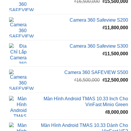
Giá
G
₫
16,500,000
₫
15,500,000
gốc
h
là:
t
₫16,500,000.
l
Camera 360 Safeview S200
₫
₫
11,800,000
Camera 360 Safeview S300
₫
11,500,000
Camera 360 SAFEVIEW S500
Giá
G
₫
16,500,000
₫
12,500,000
gốc
h
là:
t
₫16,500,000.
l
Màn Hình Android TMAS 10.33 Inch Cho
₫
VinFast Minio Green
₫
8,000,000
Màn Hình Android TMAS 10.33 Dành Cho