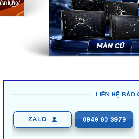
LIÊN HỆ BÁO 
ZALO
0949 60 3979