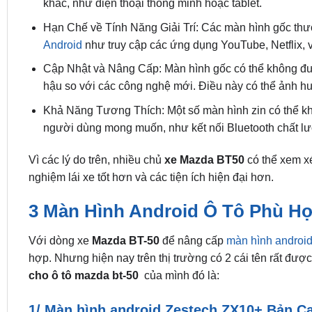
khác, như điện thoại thông minh hoặc tablet.
Hạn Chế về Tính Năng Giải Trí: Các màn hình gốc thườn
Android
như truy cập các ứng dụng YouTube, Netflix, v
Cập Nhật và Nâng Cấp: Màn hình gốc có thể không đượ
hậu so với các công nghệ mới. Điều này có thể ảnh hư
Khả Năng Tương Thích: Một số màn hình zin có thể khô
người dùng mong muốn, như kết nối Bluetooth chất lư
Vì các lý do trên, nhiều chủ
xe Mazda BT50
có thể xem x
nghiệm lái xe tốt hơn và các tiện ích hiện đại hơn.
3 Màn Hình Android Ô Tô Phù Hợ
Với dòng xe
Mazda BT-50
để nâng cấp
màn hình android
hợp. Nhưng hiện nay trên thị trường có 2 cái tên rất đượ
cho ô tô mazda bt-50
của mình đó là:
1/ Màn hình android Zestech ZX10+ Bản 