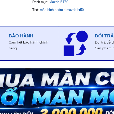
Danh mục:
Mazda BT50
Thẻ:
màn hình android mazda bt50
BẢO HÀNH
ĐỔI TRẢ
Cam kết bảo hành chính
Đổi trả dễ 
hãng
Sản phẩm bị