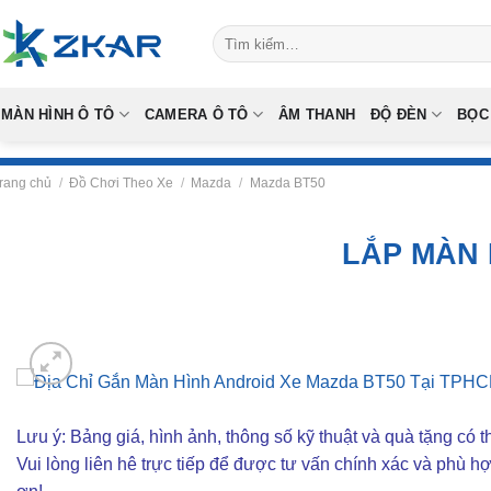
Skip
Tìm
to
kiếm:
content
MÀN HÌNH Ô TÔ
CAMERA Ô TÔ
ÂM THANH
ĐỘ ĐÈN
BỌC
rang chủ
/
Đồ Chơi Theo Xe
/
Mazda
/
Mazda BT50
LẮP MÀN 
Lưu ý: Bảng giá, hình ảnh, thông số kỹ thuật và quà tặng có th
Vui lòng liên hê trực tiếp để được tư vấn chính xác và phù h