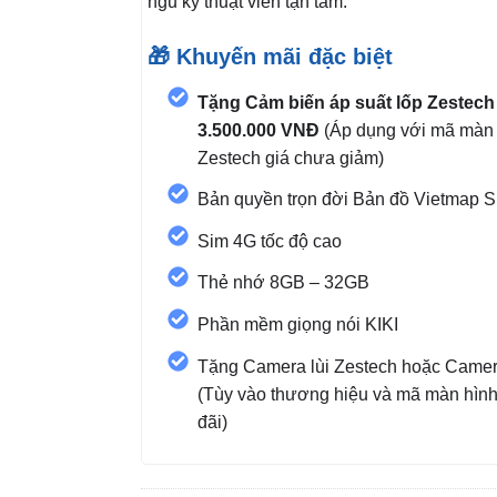
ngũ kỹ thuật viên tận tâm.
🎁 Khuyến mãi đặc biệt
Tặng Cảm biến áp suất lốp Zestech
3.500.000 VNĐ
(Áp dụng với mã màn 
Zestech giá chưa giảm)
Bản quyền trọn đời Bản đồ Vietmap 
Sim 4G tốc độ cao
Thẻ nhớ 8GB – 32GB
Phần mềm giọng nói KIKI
Tặng Camera lùi Zestech hoặc Camer
(Tùy vào thương hiệu và mã màn hìn
đãi)