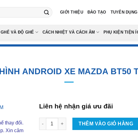
GIỚI THIỆU
ĐÀO TẠO
TUYỂN DỤNG
 GHẾ VÀ ĐỘ GHẾ
CÁCH NHIỆT VÀ CÁCH ÂM
PHỤ KIỆN TIỆN Í
HÌNH ANDROID XE MAZDA BT50 
Liên hệ nhận giá ưu đãi
Lắp Màn Hình Android Xe Mazda BT50 Tại TP
ể thay đổi.
THÊM VÀO GIỎ HÀNG
ợp. Xin cảm