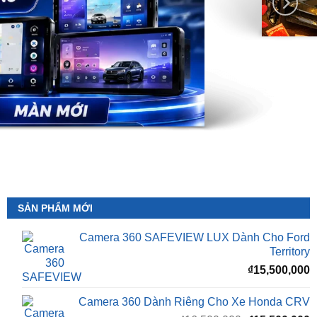
SẢN PHẨM MỚI
Camera 360 SAFEVIEW LUX Dành Cho Ford
Territory
₫
15,500,000
Camera 360 Dành Riêng Cho Xe Honda CRV