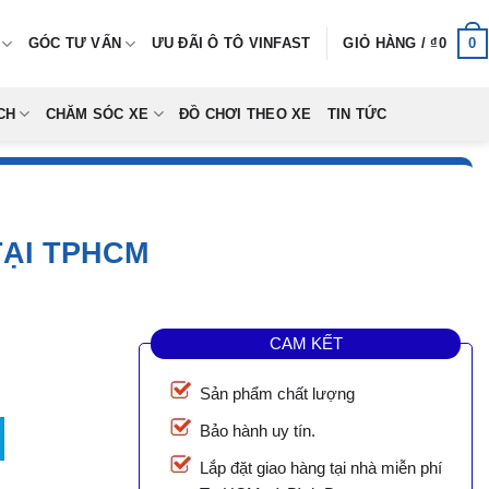
0
GÓC TƯ VẤN
ƯU ĐÃI Ô TÔ VINFAST
GIỎ HÀNG /
₫
0
CH
CHĂM SÓC XE
ĐỒ CHƠI THEO XE
TIN TỨC
TẠI TPHCM
CAM KẾT
Sản phẩm chất lượng
HCM số lượng
Bảo hành uy tín.
Lắp đặt giao hàng tại nhà miễn phí