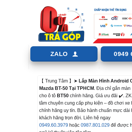
ZALO
0949 
【 Trung Tâm 】➤
Lắp Màn Hình Android 
Mazda BT-50 Tại TPHCM
. Địa chỉ gắn màn
cho ô tô
BT50
chính hãng. Giá ưu đãi ✔️. ZK
tâm chuyên cung cấp phụ kiện – đồ chơi xe 
chính hãng uy tín. Bảo hành chuẩn mực dài 
khách hãng trọn đời. Liên hệ ngay
0949.60.3979
hoặc
0987.801.029
để được hỗ