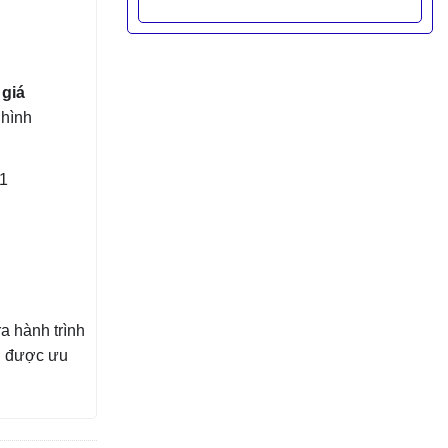
 giá
hình
S1
a hành trình
h được ưu