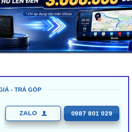
GIÁ - TRẢ GÓP
ZALO
0987 801 029