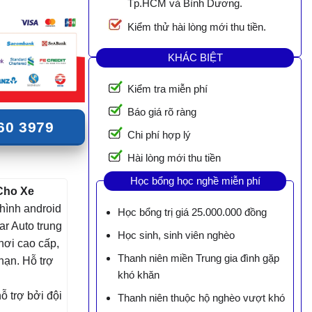
Tp.HCM và Bình Dương.
Kiểm thử hài lòng mới thu tiền.
KHÁC BIỆT
Kiểm tra miễn phí
Báo giá rõ ràng
60 3979
Chi phí hợp lý
Hài lòng mới thu tiền
Học bổng học nghề miễn phí
Cho Xe
 hình android
Học bổng trị giá 25.000.000 đồng
ar Auto trung
Học sinh, sinh viên nghèo
hơi cao cấp,
Thanh niên miền Trung gia đình gặp
hạn. Hỗ trợ
khó khăn
 trợ bởi đội
Thanh niên thuộc hộ nghèo vượt khó