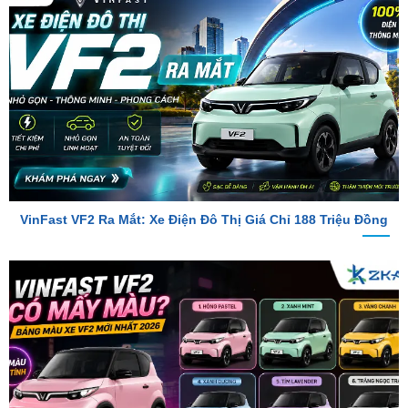
VinFast VF2 Ra Mắt: Xe Điện Đô Thị Giá Chỉ 188 Triệu Đồng