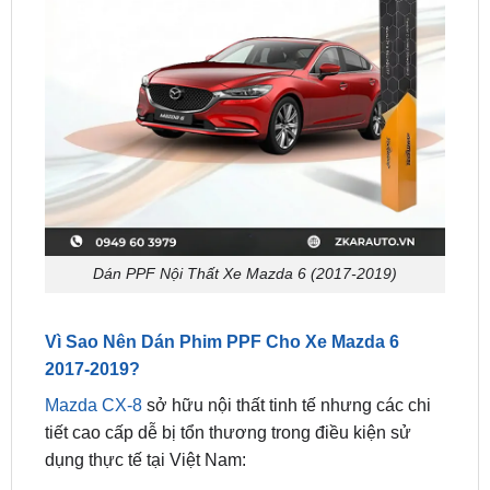
Dán PPF Nội Thất Xe Mazda 6 (2017-2019)
Vì Sao Nên Dán Phim PPF Cho Xe Mazda 6
2017-2019?
Mazda CX-8
sở hữu nội thất tinh tế nhưng các chi
tiết cao cấp dễ bị tổn thương trong điều kiện sử
dụng thực tế tại Việt Nam:
Bề mặt bóng piano và da dễ trầy xước
: Taplo,
cụm cần số điện tử, tapi cửa, bệ tỳ tay thường