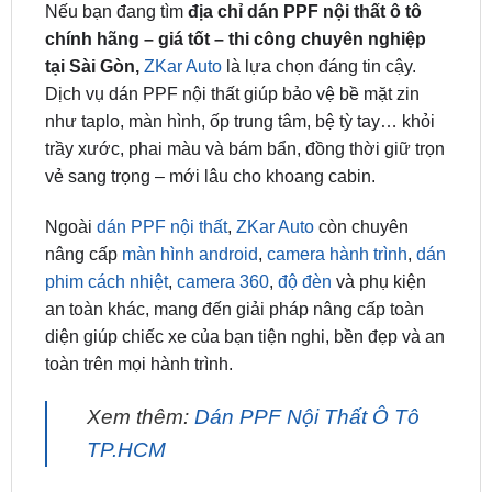
tại Sài Gòn,
ZKar Auto
là lựa chọn đáng tin cậy.
Dịch vụ dán PPF nội thất giúp bảo vệ bề mặt zin
như taplo, màn hình, ốp trung tâm, bệ tỳ tay… khỏi
trầy xước, phai màu và bám bẩn, đồng thời giữ trọn
vẻ sang trọng – mới lâu cho khoang cabin.
Ngoài
dán PPF nội thất
,
ZKar Auto
còn chuyên
nâng cấp
màn hình android
,
camera hành trình
,
dán
phim cách nhiệt
,
camera 360
,
độ đèn
và phụ kiện
an toàn khác, mang đến giải pháp nâng cấp toàn
diện giúp chiếc xe của bạn tiện nghi, bền đẹp và an
toàn trên mọi hành trình.
Xem thêm:
Dán PPF Nội Thất Ô Tô
TP.HCM
Lắp đặt phủ ppf tận nơi tại TPHCM