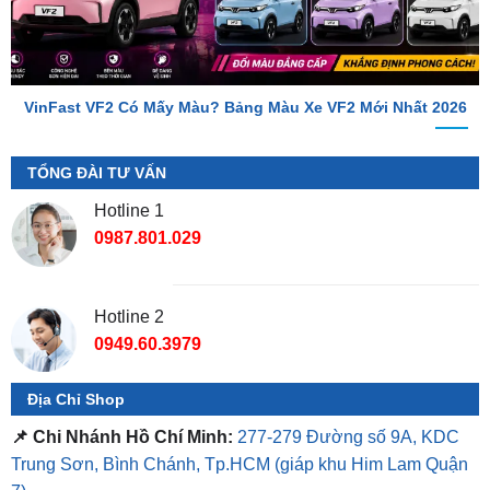
VinFast VF2 Có Mấy Màu? Bảng Màu Xe VF2 Mới Nhất 2026
TỔNG ĐÀI TƯ VẤN
Hotline 1
0987.801.029
Hotline 2
0949.60.3979
Địa Chỉ Shop
📌 Chi Nhánh Hồ Chí Minh:
277-279 Đường số 9A, KDC
Trung Sơn, Bình Chánh, Tp.HCM
(giáp khu Him Lam Quận
7)
📌 Chi Nhánh Bình Dương:
93 Trương Định, P. Hiệp