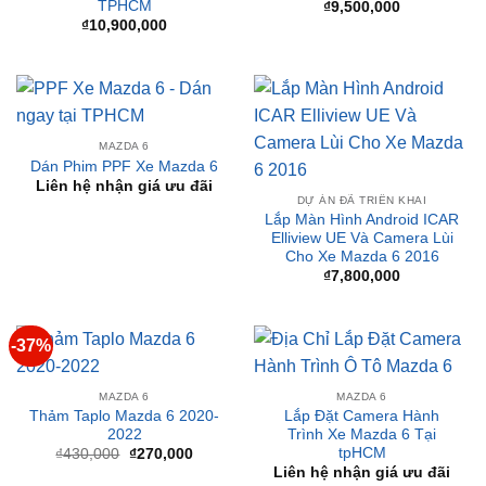
MAZDA 6
Dán Phim PPF Xe Mazda 6
Liên hệ nhận giá ưu đãi
DỰ ÁN ĐÃ TRIỂN KHAI
Lắp Màn Hình Android ICAR
Elliview UE Và Camera Lùi
Cho Xe Mazda 6 2016
₫
7,800,000
-37%
MAZDA 6
MAZDA 6
Thảm Taplo Mazda 6 2020-
Lắp Đặt Camera Hành
2022
Trình Xe Mazda 6 Tại
tpHCM
Giá
Giá
₫
430,000
₫
270,000
gốc
hiện
Liên hệ nhận giá ưu đãi
là:
tại
₫430,000.
là:
₫270,000.