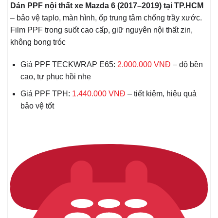
Dán PPF nội thất xe Mazda 6 (2017–2019) tại TP.HCM
– bảo vệ taplo, màn hình, ốp trung tâm chống trầy xước.
Film PPF trong suốt cao cấp, giữ nguyên nội thất zin,
không bong tróc
Giá PPF TECKWRAP E65:
2.000.000 VNĐ
– độ bền
cao, tự phục hồi nhẹ
Giá PPF TPH:
1.440.000 VNĐ
– tiết kiệm, hiệu quả
bảo vệ tốt