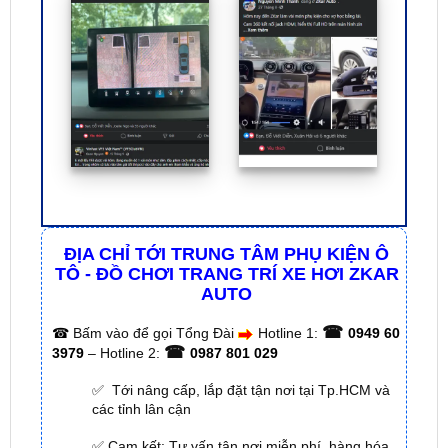
ĐỊA CHỈ TỚI TRUNG TÂM PHỤ KIỆN Ô
TÔ - ĐỒ CHƠI TRANG TRÍ XE HƠI ZKAR
AUTO
☎
☎
Bấm vào để gọi Tổng Đài
Hotline 1:
0949 60
☎
3979
– Hotline 2:
0987 801 029
✅ Tới nâng cấp, lắp đặt tận nơi tại Tp.HCM và
các tỉnh lân cận
✅ Cam kết: Tư vấn tận nơi miễn phí, hàng hóa
kém chất lượng ( hay lỗi do nhà sản xuất ) =>
hoàn tiền 100%.