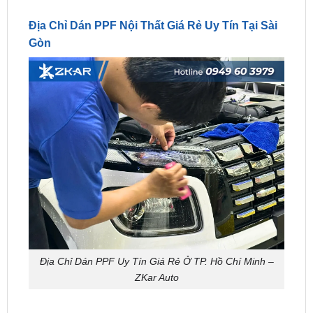
Gòn
Địa Chỉ Dán PPF Uy Tín Giá Rẻ Ở TP. Hồ Chí Minh –
ZKar Auto
Nếu bạn đang tìm
địa chỉ dán PPF nội thất ô tô
chính hãng – giá tốt – thi công chuyên nghiệp