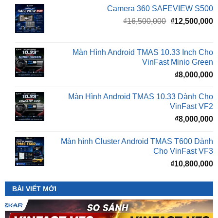
gốc
h
là:
t
₫16,500,000.
l
Màn Hình Android TMAS 10.33 Inch Cho
₫
VinFast Minio Green
₫
8,000,000
Màn Hình Android TMAS 10.33 Dành Cho
VinFast VF2
₫
8,000,000
Màn hình Cluster Android TMAS T600 Dành
Cho VinFast VF3
₫
10,800,000
BÀI VIẾT MỚI