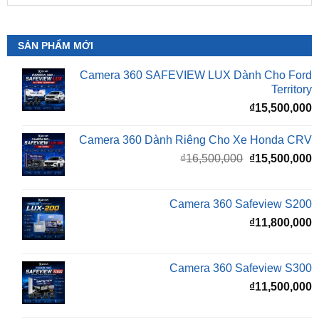
SẢN PHẨM MỚI
Camera 360 SAFEVIEW LUX Dành Cho Ford
Territory
₫
15,500,000
Camera 360 Dành Riêng Cho Xe Honda CRV
Giá
G
₫
16,500,000
₫
15,500,000
gốc
h
là:
t
₫16,500,000.
l
Camera 360 Safeview S200
₫
₫
11,800,000
Camera 360 Safeview S300
₫
11,500,000
Camera 360 SAFEVIEW S500
Giá
G
₫
16,500,000
₫
12,500,000