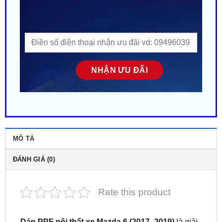
MÔ TẢ
ĐÁNH GIÁ (0)
Rate this product
Dán PPF nội thất xe Mazda 6 (2017–2019)
là giải
pháp bảo vệ khoang cabin hiệu quả, giúp giữ nội
thất luôn mới, sạch và bền đẹp theo thời gian. Dán