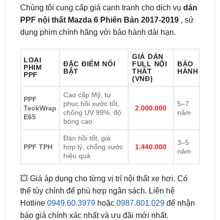
dụng phim chính hãng với bảo hành dài hạn.
GIÁ DÁN
LOẠI
ĐẶC ĐIỂM NỔI
FULL NỘI
BẢO
PHIM
BẬT
THẤT
HÀNH
PPF
(VNĐ)
Cao cấp Mỹ, tự
PPF
phục hồi xước tốt,
5–7
TeckWrap
2.000.000
chống UV 99%, độ
năm
E65
bóng cao
Đàn hồi tốt, giá
3–5
PPF TPH
hợp lý, chống xước
1.440.000
năm
hiệu quả
💥 Giá áp dụng cho từng vị trí nội thất xe hơi. Có
thể tùy chỉnh để phù hợp ngân sách. Liên hệ
Hotline
0949.60.3979
hoặc
0987.801.029
để nhận
báo giá chính xác nhất và ưu đãi mới nhất.
Địa Chỉ Dán PPF Nội Thất Giá Rẻ Uy Tín Tại Sài