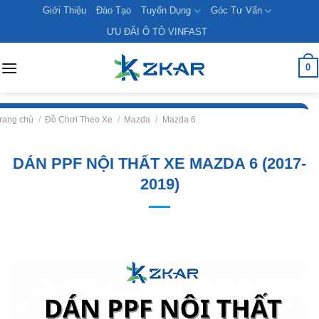
Skip
Giới Thiệu
Đào Tạo
Tuyển Dụng
Góc Tư Vấn
to
ƯU ĐÃI Ô TÔ VINFAST
content
0
rang chủ
/
Đồ Chơi Theo Xe
/
Mazda
/
Mazda 6
DÁN PPF NỘI THẤT XE MAZDA 6 (2017-
2019)