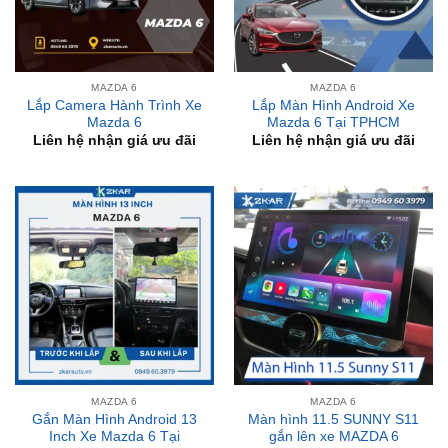
MAZDA 6
MAZDA 6
Lắp Camera Hành Trình Xe
Lắp Màn Hình Android Xe
Mazda 6
Mazda 6 Tại TPHCM
Liên hệ nhận giá ưu đãi
Liên hệ nhận giá ưu đãi
MAZDA 6
MAZDA 6
Gắn Màn Hình Android 13
Màn hình 11.5 SUNNY S11
Inch Xe Mazda 6 Tại
gắn lên xe MAZDA 6
TPHCM
₫
9,500,000
₫
10,900,000