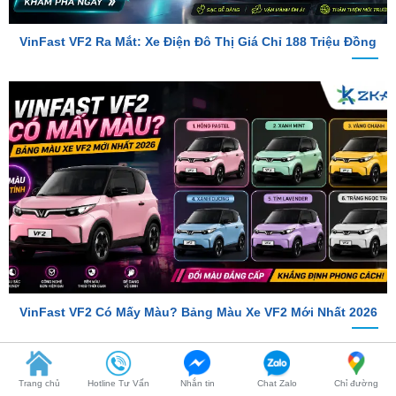
VinFast VF2 Có Mấy Màu? Bảng Màu Xe VF2 Mới Nhất 2026
TỔNG ĐÀI TƯ VẤN
Hotline 1
0987.801.029
Trang chủ
Hotline Tư Vấn
Nhắn tin
Chat Zalo
Chỉ đường