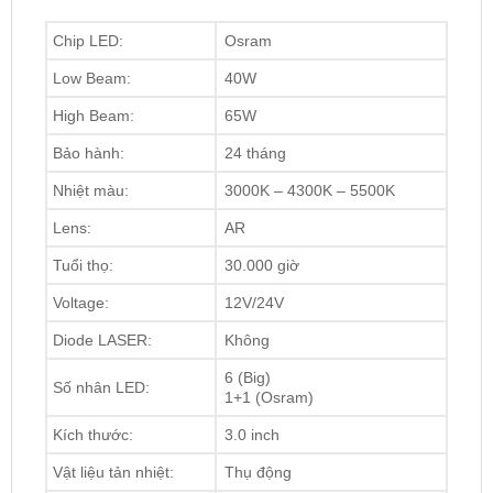
Low Beam:
40W
High Beam:
65W
Bảo hành:
24 tháng
Nhiệt màu:
3000K – 4300K – 5500K
Lens:
AR
Tuổi thọ:
30.000 giờ
Voltage:
12V/24V
Diode LASER:
Không
6 (Big)
Số nhân LED:
1+1 (Osram)
Kích thước:
3.0 inch
Vật liệu tản nhiệt:
Thụ động
Năm sản xuất:
2024
Chống nước:
IP68