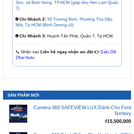
🌐 Chi Nhánh 2:
93 Trương Định, Phường Thủ Dầu
Một, Tp.HCM (Bình Dương cũ)
🌐 Chi Nhánh 3:
Huỳnh Tấn Phát, Quận 7, Tp.HCM
📞 Nhấn vào
Liên hệ ngay nhận ưu đãi 👉
Zalo OA
ZKar Auto
SẢN PHẨM MỚI
Camera 360 SAFEVIEW LUX Dành Cho Ford
Territory
₫
15,500,000
Camera 360 Dành Riêng Cho Xe Honda CRV
Giá
G
₫
16,500,000
₫
15,500,000
gốc
h