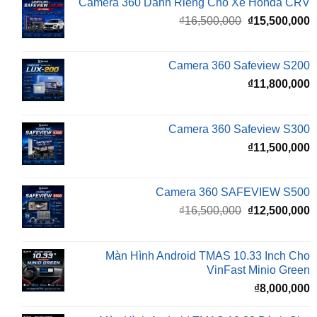
là:
t
₫16,500,000.
l
Camera 360 Safeview S200
₫
₫
11,800,000
Camera 360 Safeview S300
₫
11,500,000
Camera 360 SAFEVIEW S500
Giá
G
₫
16,500,000
₫
12,500,000
gốc
h
là:
t
₫16,500,000.
l
Màn Hình Android TMAS 10.33 Inch Cho
₫
VinFast Minio Green
₫
8,000,000
Màn Hình Android TMAS 10.33 Dành Cho
VinFast VF2
₫
8,000,000