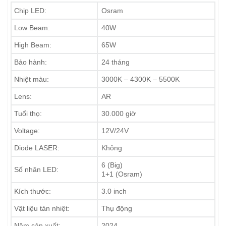
Chip LED:
Osram
Low Beam:
40W
High Beam:
65W
Bảo hành:
24 tháng
Nhiệt màu:
3000K – 4300K – 5500K
Lens:
AR
Tuổi thọ:
30.000 giờ
Voltage:
12V/24V
Diode LASER:
Không
6 (Big)
Số nhân LED:
1+1 (Osram)
Kích thước:
3.0 inch
Vật liệu tản nhiệt:
Thụ động
Năm sản xuất:
2024