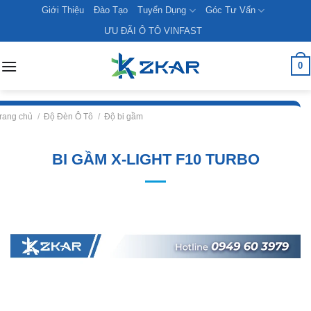
Skip
Giới Thiệu
Đào Tạo
Tuyển Dụng
Góc Tư Vấn
to
ƯU ĐÃI Ô TÔ VINFAST
content
0
rang chủ
/
Độ Đèn Ô Tô
/
Độ bi gầm
BI GẦM X-LIGHT F10 TURBO