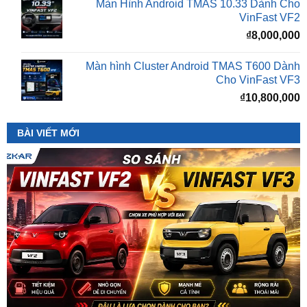
Màn hình Cluster Android TMAS T600 Dành
Cho VinFast VF3
₫
10,800,000
BÀI VIẾT MỚI
So Sánh VinFast VF2 Với VinFast VF3 Chi Tiết