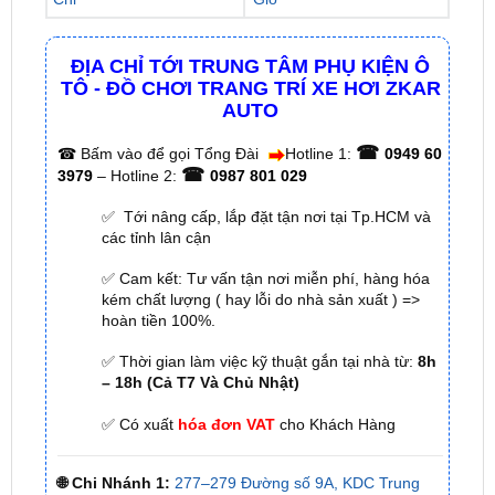
ĐỊA CHỈ TỚI TRUNG TÂM PHỤ KIỆN Ô
TÔ - ĐỒ CHƠI TRANG TRÍ XE HƠI ZKAR
AUTO
☎
☎
Bấm vào để gọi Tổng Đài
Hotline 1:
0949 60
☎
3979
– Hotline 2:
0987 801 029
✅ Tới nâng cấp, lắp đặt tận nơi tại Tp.HCM và
các tỉnh lân cận
✅ Cam kết: Tư vấn tận nơi miễn phí, hàng hóa
kém chất lượng ( hay lỗi do nhà sản xuất ) =>
hoàn tiền 100%.
✅ Thời gian làm việc kỹ thuật gắn tại nhà từ:
8h
– 18h (Cả T7 Và Chủ Nhật)
✅ Có xuất
hóa đơn VAT
cho Khách Hàng
🌐 Chi Nhánh 1:
277–279 Đường số 9A, KDC Trung
Sơn, xã Bình Hưng, TP.HCM (giáp khu Him Lam Quận
7)