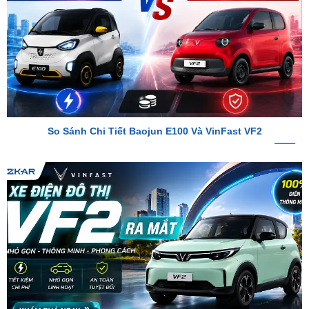
So Sánh Chi Tiết Baojun E100 Và VinFast VF2
VinFast VF2 Ra Mắt: Xe Điện Đô Thị Giá Chỉ 188 Triệu Đồng