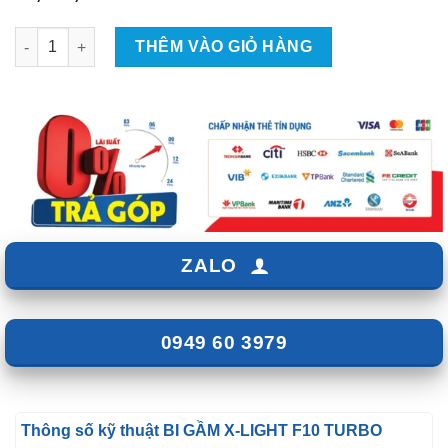
BI GẦM X-LIGHT F10 TURBO số lượng
THÊM VÀO GIỎ HÀNG
ZALO
0949 60 3979
Thông số kỹ thuật BI GẦM X-LIGHT F10 TURBO