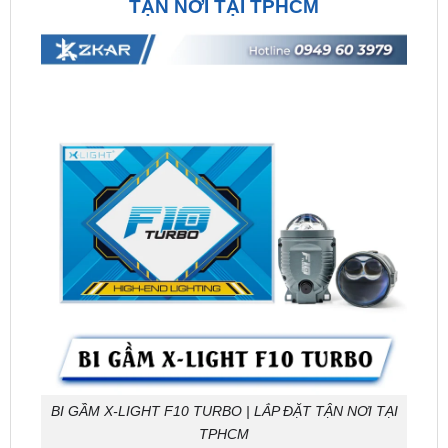
BI GẦM X-LIGHT F10 TURBO | LẮP ĐẶT TẬN NƠI TẠI
TPHCM
Hình ảnh ánh sáng thực tế của Bi Gầm XLight