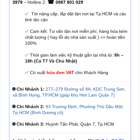
☎
3979
– Hotline 2:
0987 801 029
✅ Tới nâng cấp, lắp đặt tận nơi tại Tp.HCM và các
tỉnh lân cận
✅ Cam kết: Tư vấn tận nơi miễn phí, hàng hóa kém
chất lượng ( hay lỗi do nhà sản xuất ) => hoàn tiền
100%.
✅ Thời gian làm việc kỹ thuật gắn tại nhà từ:
8h –
18h (Cả T7 Và Chủ Nhật)
✅ Có xuất
hóa đơn VAT
cho Khách Hàng
🌐 Chi Nhánh 1:
277–279 Đường số 9A, KDC Trung Sơn,
xã Bình Hưng, TP.HCM (giáp khu Him Lam Quận 7)
🌐 Chi Nhánh 2:
93 Trương Định, Phường Thủ Dầu Một,
Tp.HCM (Bình Dương cũ)
🌐 Chi Nhánh 3:
Huỳnh Tấn Phát, Quận 7, Tp.HCM