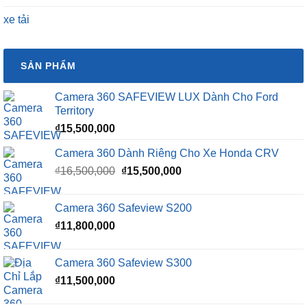
xe tải
SẢN PHẨM
Camera 360 SAFEVIEW LUX Dành Cho Ford
Territory
₫
15,500,000
Camera 360 Dành Riêng Cho Xe Honda CRV
Giá
Giá
₫
16,500,000
₫
15,500,000
gốc
hiện
là:
tại
Camera 360 Safeview S200
₫16,500,000.
là:
₫
11,800,000
₫15,500,000.
Camera 360 Safeview S300
₫
11,500,000