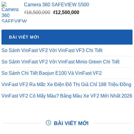
Camera 360 SAFEVIEW S500
Giá
Giá
₫
16,500,000
₫
12,500,000
gốc
hiện
là:
tại
₫16,500,000.
là:
BÀI VIẾT MỚI
₫12,500,000.
So Sánh VinFast VF2 Với VinFast VF3 Chi Tiết
So Sánh VinFast VF2 Với VinFast Minio Green Chi Tiết
So Sánh Chi Tiết Baojun E100 Và VinFast VF2
VinFast VF2 Ra Mắt: Xe Điện Đô Thị Giá Chỉ 188 Triệu Đồng
VinFast VF2 Có Mấy Màu? Bảng Màu Xe VF2 Mới Nhất 2026
BÀI VIẾT MỚI