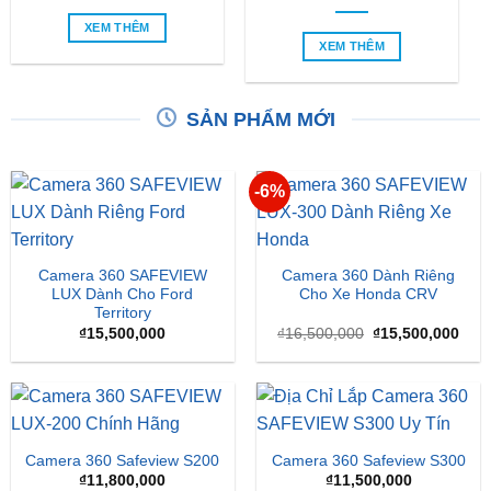
XEM THÊM
XEM THÊM
SẢN PHẨM MỚI
-6%
Camera 360 SAFEVIEW
Camera 360 Dành Riêng
LUX Dành Cho Ford
Cho Xe Honda CRV
Territory
Giá
Giá
₫
15,500,000
₫
16,500,000
₫
15,500,000
gốc
hiện
là:
tại
₫16,500,000.
là:
₫15,
Camera 360 Safeview S200
Camera 360 Safeview S300
₫
11,800,000
₫
11,500,000