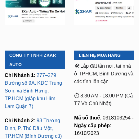
CÔNG TY TNHH ZKAR
LIÊN HỆ MUA HÀNG
AUTO
🛠️
Lắp đặt tận nơi, tại nhà
ở TPHCM, Bình Dương và
Chi Nhánh 1:
277–279
các tỉnh lân cận
Đường số 9A, KDC Trung
Sơn, xã Bình Hưng,
⏱️ 8:30 AM - 18:00 PM (Cả
TP.HCM (giáp khu Him
T7 Và Chủ Nhật)
Lam Quận 7)
Mã số thuế:
0318103254 -
Chi Nhánh 2:
93 Trương
Ngày cấp phép:
Định, P. Thủ Dầu Một,
16/10/2023
TP.HCM (Bình Dương cũ)