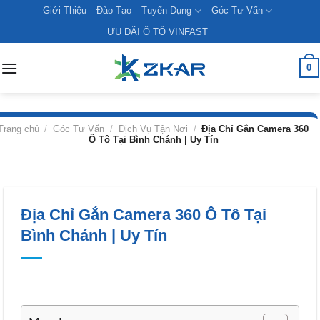
Skip
Giới Thiệu
Đào Tạo
Tuyển Dụng
Góc Tư Vấn
to
ƯU ĐÃI Ô TÔ VINFAST
content
0
Trang chủ
/
Góc Tư Vấn
/
Dịch Vụ Tận Nơi
/
Địa Chỉ Gắn Camera 360
Ô Tô Tại Bình Chánh | Uy Tín
Địa Chỉ Gắn Camera 360 Ô Tô Tại
Bình Chánh | Uy Tín