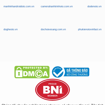
manhinhandroidoto.com.vn
camerahanhtrinhoto.com.vn
dodenoto.vn
dogheoto.vn
dochoixesang.com.vn
phukienotovinfast.vn