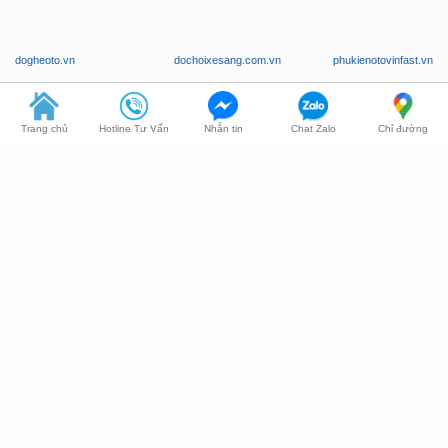
dogheoto.vn
dochoixesang.com.vn
phukienotovinfast.vn
Trang chủ
Hotline Tư Vấn
Nhắn tin
Chat Zalo
Chỉ đường
Chúng tôi chuyên nghiệp trong phục vụ, có phục vụ tận nơi. Tận tình
tư vấn, bảo hành nghiêm túc và giá thành phải chăng!
Copyright © 2026 -
ZKar Auto