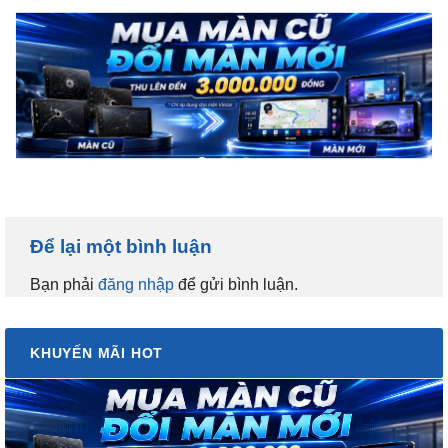
Để lại một bình luận
Bạn phải
đăng nhập
để gửi bình luận.
KHUYẾN MÃI HOT