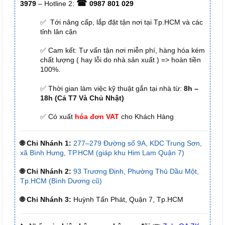
☎
3979
– Hotline 2:
0987 801 029
✅ Tới nâng cấp, lắp đặt tận nơi tại Tp.HCM và các
tỉnh lân cận
✅ Cam kết: Tư vấn tận nơi miễn phí, hàng hóa kém
chất lượng ( hay lỗi do nhà sản xuất ) => hoàn tiền
100%.
✅ Thời gian làm việc kỹ thuật gắn tại nhà từ:
8h –
18h (Cả T7 Và Chủ Nhật)
✅ Có xuất
hóa đơn VAT
cho Khách Hàng
🌐 Chi Nhánh 1:
277–279 Đường số 9A, KDC Trung Sơn,
xã Bình Hưng, TP.HCM (giáp khu Him Lam Quận 7)
🌐 Chi Nhánh 2:
93 Trương Định, Phường Thủ Dầu Một,
Tp.HCM (Bình Dương cũ)
🌐 Chi Nhánh 3:
Huỳnh Tấn Phát, Quận 7, Tp.HCM