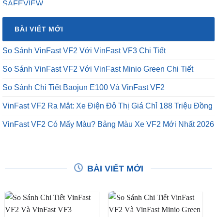
là:
tại
₫16,500,000.
là:
BÀI VIẾT MỚI
₫12,500,000.
So Sánh VinFast VF2 Với VinFast VF3 Chi Tiết
So Sánh VinFast VF2 Với VinFast Minio Green Chi Tiết
So Sánh Chi Tiết Baojun E100 Và VinFast VF2
VinFast VF2 Ra Mắt: Xe Điện Đô Thị Giá Chỉ 188 Triệu Đồng
VinFast VF2 Có Mấy Màu? Bảng Màu Xe VF2 Mới Nhất 2026
BÀI VIẾT MỚI