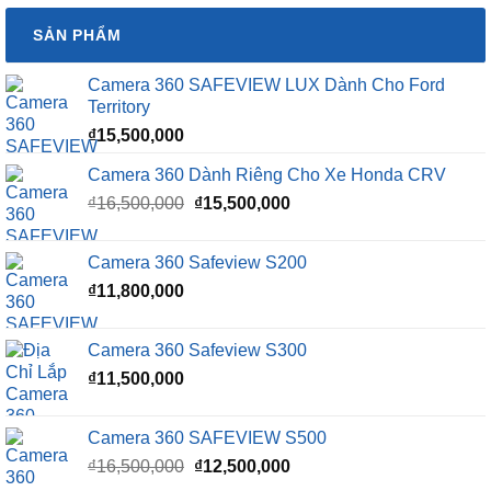
SẢN PHẨM
Camera 360 SAFEVIEW LUX Dành Cho Ford
Territory
₫
15,500,000
Camera 360 Dành Riêng Cho Xe Honda CRV
Giá
Giá
₫
16,500,000
₫
15,500,000
gốc
hiện
là:
tại
Camera 360 Safeview S200
₫16,500,000.
là:
₫
11,800,000
₫15,500,000.
Camera 360 Safeview S300
₫
11,500,000
Camera 360 SAFEVIEW S500
Giá
Giá
₫
16,500,000
₫
12,500,000
gốc
hiện