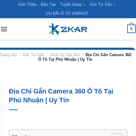
Skip
Giới Thiệu
Đào Tạo
Tuyển Dụng
Góc Tư Vấn
to
ƯU ĐÃI Ô TÔ VINFAST
content
0
Trang chủ
/
Góc Tư Vấn
/
Dịch Vụ Tận Nơi
/
Địa Chỉ Gắn Camera 360
Ô Tô Tại Phú Nhuận | Uy Tín
Địa Chỉ Gắn Camera 360 Ô Tô Tại
Phú Nhuận | Uy Tín