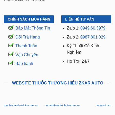
CHÍNH SÁCH MUA HÀNG
LIÊN HỆ TƯ VẤN
Bảo Mật Thông Tin
Zalo 1:
0949.60.3979
Đổi Trả Hàng
Zalo 2:
0987.801.029
Thanh Toán
Kỹ Thuật Có Kinh
Nghiệm
Vận Chuyển
Hỗ Trợ: 24/7
Bảo hành
WEBSITE THUỘC THƯƠNG HIỆU ZKAR AUTO
manhinhandroidoto.com.vn
camerahanhtrinhoto.com.vn
dodenoto.vn