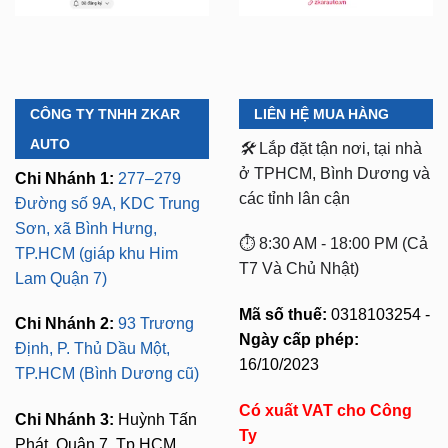
CÔNG TY TNHH ZKAR
LIÊN HỆ MUA HÀNG
AUTO
🛠️
Lắp đặt tận nơi, tại nhà
ở TPHCM, Bình Dương và
Chi Nhánh 1:
277–279
các tỉnh lân cận
Đường số 9A, KDC Trung
Sơn, xã Bình Hưng,
⏱️ 8:30 AM - 18:00 PM (Cả
TP.HCM (giáp khu Him
T7 Và Chủ Nhật)
Lam Quận 7)
Mã số thuế:
0318103254 -
Chi Nhánh 2:
93 Trương
Ngày cấp phép:
Định, P. Thủ Dầu Một,
16/10/2023
TP.HCM (Bình Dương cũ)
Có xuất VAT cho Công
Chi Nhánh 3:
Huỳnh Tấn
Ty
Phát, Quận 7, Tp.HCM