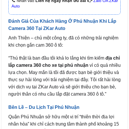
📞 Nhấn vào
Liên hệ ngay nhận ưu đãi 👉
Zalo OA ZKar
Auto
Đánh Giá Của Khách Hàng Ở Phú Nhuận Khi Lắp
Camera 360 Tại ZKar Auto
Anh Thiện – chủ một công ty, đã có những trải nghiệm
khi chọn gắn cam 360 ô tô:
“Thú thật là ban đầu tôi khá lo lắng khi tìm kiếm
địa chỉ
lắp camera 360 cho xe tại phú nhuận
vì có quá nhiều
lựa chọn. May mắn là tôi đã được bạn bè giới thiệu và
thực sự hài lòng với trải nghiệm tại đây. Tôi rất hài lòng
với dịch vụ tại ZKar Auto và sẽ giới thiệu cho bạn bè,
người thân có nhu cầu lắp đặt camera 360 ô tô.”
Bên Lề – Du Lịch Tại Phú Nhuận
Quận Phú Nhuận sở hữu một vị trí “thiên thời địa lợi
nhân hòa” khi chỉ cách trung tâm thành phố khoảng 15