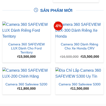
SẢN PHẨM MỚI
-6%
Camera 360 SAFEVIEW
Camera 360 Dành Riêng
LUX Dành Cho Ford
Cho Xe Honda CRV
Territory
Giá
Giá
₫
15,500,000
₫
16,500,000
₫
15,500,000
gốc
hiện
là:
tại
₫16,500,000.
là:
₫15,
Camera 360 Safeview S200
Camera 360 Safeview S300
₫
11,800,000
₫
11,500,000