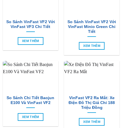
So Sánh VinFast VF2 Với
So Sánh VinFast VF2 Với
VinFast VF3 Chi Tiết
VinFast Minio Green Chi
Tiết
XEM THÊM
XEM THÊM
So Sánh Chi Tiết Baojun
VinFast VF2 Ra Mắt: Xe
E100 Và VinFast VF2
Điện Đô Thị Giá Chỉ 188
Triệu Đồng
XEM THÊM
XEM THÊM