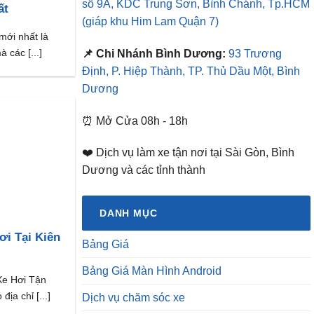
số 9A, KDC Trung Sơn, Bình Chánh, Tp.HCM
ất
(giáp khu Him Lam Quận 7)
mới nhất là
các [...]
📌 Chi Nhánh Bình Dương:
93 Trương
Định, P. Hiệp Thành, TP. Thủ Dầu Một, Bình
Dương
⏰ Mở Cửa 08h - 18h
❤️ Dịch vụ làm xe tận nơi tại Sài Gòn, Bình
Dương và các tỉnh thành
DANH MỤC
i Tại Kiên
Bảng Giá
Bảng Giá Màn Hình Android
e Hơi Tận
ịa chỉ [...]
Dịch vụ chăm sóc xe