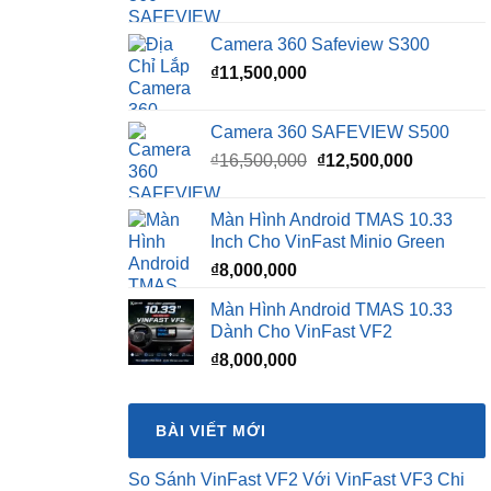
Camera 360 Safeview S300
₫
11,500,000
Camera 360 SAFEVIEW S500
Giá
Giá
₫
16,500,000
₫
12,500,000
gốc
hiện
là:
tại
Màn Hình Android TMAS 10.33
₫16,500,000.
là:
Inch Cho VinFast Minio Green
₫12,500,0
₫
8,000,000
Màn Hình Android TMAS 10.33
Dành Cho VinFast VF2
₫
8,000,000
BÀI VIẾT MỚI
So Sánh VinFast VF2 Với VinFast VF3 Chi