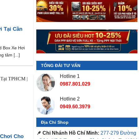
i Tại Cần
 Box Xe Hơi
g tâm [...]
TỔNG ĐÀI TƯ VẤN
Hotline 1
0987.801.029
Hotline 2
0949.60.3979
Địa Chỉ Shop
📌 Chi Nhánh Hồ Chí Minh:
277-279 Đường
 Chơi Cho