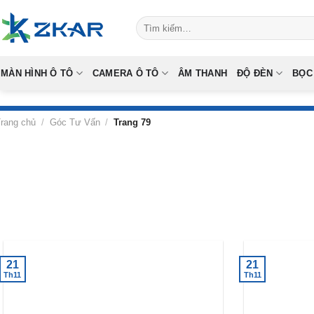
Skip
Tìm
to
kiếm:
content
MÀN HÌNH Ô TÔ
CAMERA Ô TÔ
ÂM THANH
ĐỘ ĐÈN
BỌC
rang chủ
/
Góc Tư Vấn
/
Trang 79
21
21
Th11
Th11