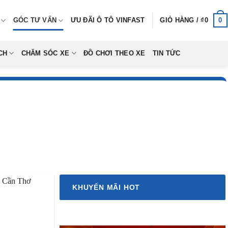
0
GÓC TƯ VẤN
ƯU ĐÃI Ô TÔ VINFAST
GIỎ HÀNG /
₫
0
CH
CHĂM SÓC XE
ĐỒ CHƠI THEO XE
TIN TỨC
KHUYẾN MÃI HOT