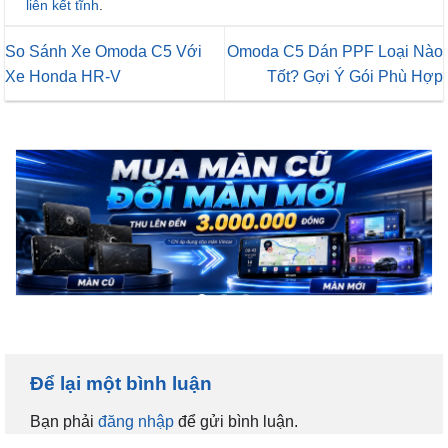
liên kết tĩnh
.
So Sánh Xe Omoda C5 Với
Omoda C5 Dán PPF Loại Nào
Xe Honda HR-V
Tốt? Gợi Ý Gói Phù Hợp
Để lại một bình luận
Bạn phải
đăng nhập
để gửi bình luận.
KHUYẾN MÃI HOT