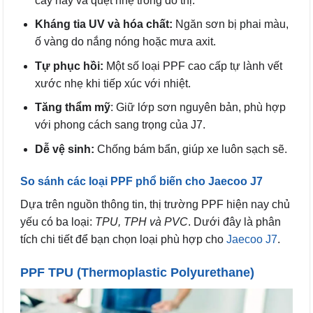
cây hay va quệt nhẹ trong đô thị.
Kháng tia UV và hóa chất:
Ngăn sơn bị phai màu,
ố vàng do nắng nóng hoặc mưa axit.
Tự phục hồi:
Một số loại PPF cao cấp tự lành vết
xước nhẹ khi tiếp xúc với nhiệt.
Tăng thẩm mỹ
: Giữ lớp sơn nguyên bản, phù hợp
với phong cách sang trọng của J7.
Dễ vệ sinh:
Chống bám bẩn, giúp xe luôn sạch sẽ.
So sánh các loại PPF phổ biến cho Jaecoo J7
Dựa trên nguồn thông tin, thị trường PPF hiện nay chủ
yếu có ba loại:
TPU, TPH và PVC
. Dưới đây là phân
tích chi tiết để bạn chọn loại phù hợp cho
Jaecoo J7
.
PPF TPU (Thermoplastic Polyurethane)