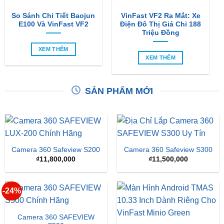
Triệu Đồng
XEM THÊM
XEM THÊM
SẢN PHẨM MỚI
Camera 360 Safeview S200
Camera 360 Safeview S300
₫
11,800,000
₫
11,500,000
-24%
Camera 360 SAFEVIEW
S500
Màn Hình Android TMAS
10.33 Inch Cho VinFast
Giá
Giá
₫
16,500,000
₫
12,500,000
Minio Green
gốc
hiện