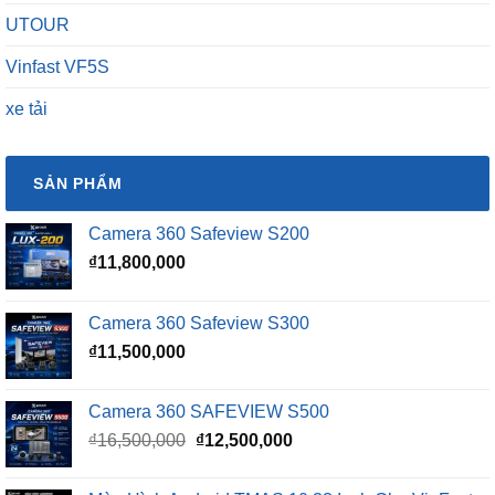
Vinfast VF5S
xe tải
SẢN PHẨM
Camera 360 Safeview S200
₫
11,800,000
Camera 360 Safeview S300
₫
11,500,000
Camera 360 SAFEVIEW S500
Giá
Giá
₫
16,500,000
₫
12,500,000
gốc
hiện
là:
tại
Màn Hình Android TMAS 10.33 Inch Cho VinFast
₫16,500,000.
là:
Minio Green
₫12,500,000.
₫
8,000,000