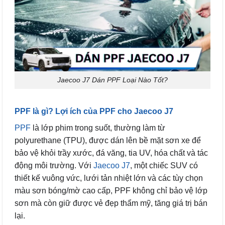
Jaecoo J7 Dán PPF Loại Nào Tốt?
PPF là gì? Lợi ích của PPF cho Jaecoo J7
PPF
là lớp phim trong suốt, thường làm từ
polyurethane (TPU), được dán lên bề mặt sơn xe để
bảo vệ khỏi trầy xước, đá văng, tia UV, hóa chất và tác
động môi trường. Với
Jaecoo J7
, một chiếc SUV có
thiết kế vuông vức, lưới tản nhiệt lớn và các tùy chọn
màu sơn bóng/mờ cao cấp, PPF không chỉ bảo vệ lớp
sơn mà còn giữ được vẻ đẹp thẩm mỹ, tăng giá trị bán
lại.