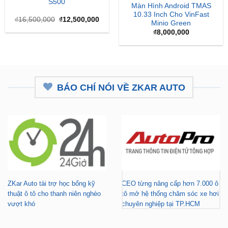
là:
tại
₫
8,000,000
₫16,500,000.
là:
₫12,500,000.
BÁO CHÍ NÓI VỀ ZKAR AUTO
ZKar Auto tài trợ học bổng kỹ
CEO từng nâng cấp hơn 7.000 ô
thuật ô tô cho thanh niên nghèo
tô mở hệ thống chăm sóc xe hơi
vượt khó
chuyên nghiệp tại TP.HCM