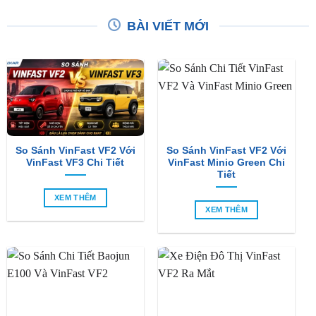
So Sánh VinFast VF2 Với
So Sánh VinFast VF2 Với
VinFast VF3 Chi Tiết
VinFast Minio Green Chi
Tiết
XEM THÊM
XEM THÊM
So Sánh Chi Tiết Baojun
VinFast VF2 Ra Mắt: Xe
E100 Và VinFast VF2
Điện Đô Thị Giá Chỉ 188