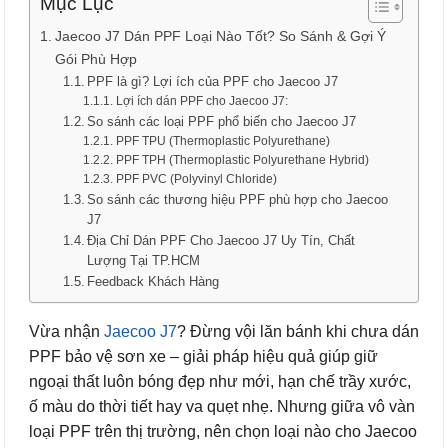
Mục Lục
Jaecoo J7 Dán PPF Loại Nào Tốt? So Sánh & Gợi Ý
Gói Phù Hợp
PPF là gì? Lợi ích của PPF cho Jaecoo J7
Lợi ích dán PPF cho Jaecoo J7:
So sánh các loại PPF phổ biến cho Jaecoo J7
PPF TPU (Thermoplastic Polyurethane)
PPF TPH (Thermoplastic Polyurethane Hybrid)
PPF PVC (Polyvinyl Chloride)
So sánh các thương hiệu PPF phù hợp cho Jaecoo
J7
Địa Chỉ Dán PPF Cho Jaecoo J7 Uy Tín, Chất
Lượng Tại TP.HCM
Feedback Khách Hàng
Vừa nhận
Jaecoo J7
? Đừng vội lăn bánh khi chưa dán
PPF bảo vệ sơn xe – giải pháp hiệu quả giúp giữ
ngoại thất luôn bóng đẹp như mới, hạn chế trầy xước,
ố màu do thời tiết hay va quẹt nhẹ. Nhưng giữa vô vàn
loại PPF trên thị trường, nên chọn loại nào cho Jaecoo