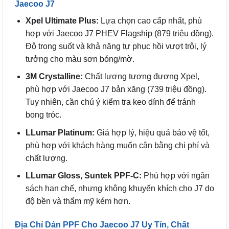
Jaecoo J7
Xpel Ultimate Plus:
Lựa chọn cao cấp nhất, phù
hợp với Jaecoo J7 PHEV Flagship (879 triệu đồng).
Độ trong suốt và khả năng tự phục hồi vượt trội, lý
tưởng cho màu sơn bóng/mờ.
3M Crystalline:
Chất lượng tương đương Xpel,
phù hợp với Jaecoo J7 bản xăng (739 triệu đồng).
Tuy nhiên, cần chú ý kiểm tra keo dính để tránh
bong tróc.
LLumar Platinum:
Giá hợp lý, hiệu quả bảo vệ tốt,
phù hợp với khách hàng muốn cân bằng chi phí và
chất lượng.
LLumar Gloss, Suntek PPF-C:
Phù hợp với ngân
sách hạn chế, nhưng không khuyến khích cho J7 do
độ bền và thẩm mỹ kém hơn.
Địa Chỉ Dán PPF Cho Jaecoo J7 Uy Tín, Chất