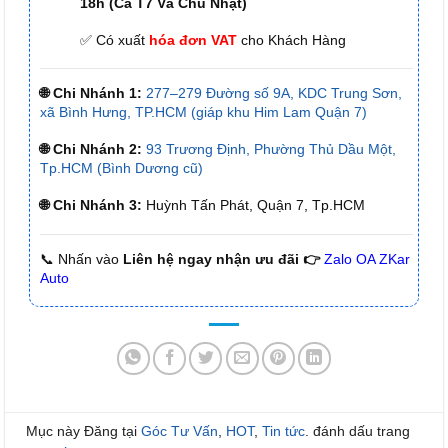
18h (Cả T7 Và Chủ Nhật)
✅ Có xuất
hóa đơn VAT
cho Khách Hàng
🌐 Chi Nhánh 1:
277–279 Đường số 9A, KDC Trung Sơn,
xã Bình Hưng, TP.HCM (giáp khu Him Lam Quận 7)
🌐 Chi Nhánh 2:
93 Trương Định, Phường Thủ Dầu Một,
Tp.HCM (Bình Dương cũ)
🌐 Chi Nhánh 3:
Huỳnh Tấn Phát, Quận 7, Tp.HCM
📞 Nhấn vào
Liên hệ ngay nhận ưu đãi 👉
Zalo OA ZKar
Auto
Mục này Đăng tại
Góc Tư Vấn
,
HOT
,
Tin tức
. đánh dấu trang