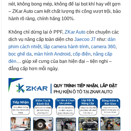
nét, không bong mép, không để lại bọt khí hay vết gợn
– ZKar Auto cam kết chất lượng thi công vượt trội, bảo
hành rõ ràng, chính hãng 100%.
Không chỉ dừng lại ở PPF,
ZKar Auto
còn chuyên các
dịch vụ nâng cấp toàn diện cho
Jaecoo J7
như:
dán
phim cách nhiệt
,
lắp camera hành trình
,
camera 360
,
bọc ghế da
,
màn hình Android
,
cốp điện
,
nâng cấp
đèn
… giúp xế cưng của bạn hiện đại – tiện nghi –
đẳng cấp hơn mỗi ngày.