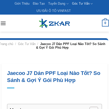
Skip
Giới Thiệu
Đào Tạo
Tuyển Dụng
Góc Tư Vấn
to
ƯU ĐÃI Ô TÔ VINFAST
content
0
Trang chủ
/
Góc Tư Vấn
/
Jaecoo J7 Dán PPF Loại Nào Tốt? So Sánh
& Gợi Ý Gói Phù Hợp
Jaecoo J7 Dán PPF Loại Nào Tốt? So
Sánh & Gợi Ý Gói Phù Hợp