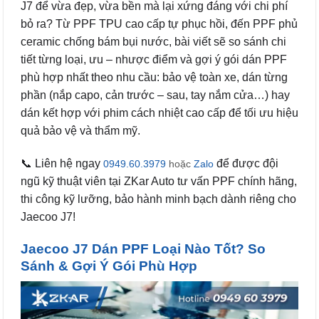
J7 để vừa đẹp, vừa bền mà lại xứng đáng với chi phí
bỏ ra? Từ PPF TPU cao cấp tự phục hồi, đến PPF phủ
ceramic chống bám bụi nước, bài viết sẽ so sánh chi
tiết từng loại, ưu – nhược điểm và gợi ý gói dán PPF
phù hợp nhất theo nhu cầu: bảo vệ toàn xe, dán từng
phần (nắp capo, cản trước – sau, tay nắm cửa…) hay
dán kết hợp với phim cách nhiệt cao cấp để tối ưu hiệu
quả bảo vệ và thẩm mỹ.
📞 Liên hệ ngay
để được đội
0949.60.3979
hoặc
Zalo
ngũ kỹ thuật viên tại ZKar Auto tư vấn PPF chính hãng,
thi công kỹ lưỡng, bảo hành minh bạch dành riêng cho
Jaecoo J7!
Jaecoo J7 Dán PPF Loại Nào Tốt? So
Sánh & Gợi Ý Gói Phù Hợp