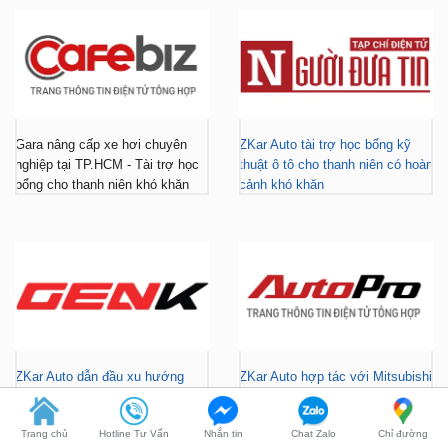
Gara nâng cấp xe hơi chuyên
ZKar Auto tài trợ học bổng kỹ
nghiệp tại TP.HCM - Tài trợ học
thuật ô tô cho thanh niên có hoàn
bổng cho thanh niên khó khăn
cảnh khó khăn
ZKar Auto dẫn đầu xu hướng
ZKar Auto hợp tác với Mitsubishi
“làm đẹp” nâng cấp VF3 “gây
Tiền Giang, khách Việt có thêm
bão” giới trẻ hiện nay
địa điểm lắp đặt...
Trang chủ
Hotline Tư Vấn
Nhắn tin
Chat Zalo
Chỉ đường