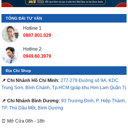
TỔNG ĐÀI TƯ VẤN
Hotline 1
0987.801.029
Hotline 2
0949.60.3979
Địa Chỉ Shop
📌 Chi Nhánh Hồ Chí Minh:
277-279 Đường số 9A, KDC
Trung Sơn, Bình Chánh, Tp.HCM
(giáp khu Him Lam Quận 7)
📌 Chi Nhánh Bình Dương:
93 Trương Định, P. Hiệp Thành,
TP. Thủ Dầu Một, Bình Dương
⏰ Mở Cửa 08h - 18h
❤️ Dịch vụ làm xe tận nơi tại Sài Gòn, Bình Dương và các
tỉnh thành