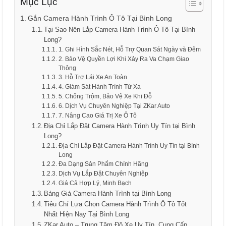
Mục Lục
Gắn Camera Hành Trình Ô Tô Tại Bình Long
Tại Sao Nên Lắp Camera Hành Trình Ô Tô Tại Bình
Long?
1. Ghi Hình Sắc Nét, Hỗ Trợ Quan Sát Ngày và Đêm
2. Bảo Vệ Quyền Lợi Khi Xảy Ra Va Chạm Giao
Thông
3. Hỗ Trợ Lái Xe An Toàn
4. Giám Sát Hành Trình Từ Xa
5. Chống Trộm, Bảo Vệ Xe Khi Đỗ
6. Dịch Vụ Chuyên Nghiệp Tại ZKar Auto
7. Nâng Cao Giá Trị Xe Ô Tô
Địa Chỉ Lắp Đặt Camera Hành Trình Uy Tín tại Bình
Long?
Địa Chỉ Lắp Đặt Camera Hành Trình Uy Tín tại Bình
Long
Đa Dạng Sản Phẩm Chính Hãng
Dịch Vụ Lắp Đặt Chuyên Nghiệp
Giá Cả Hợp Lý, Minh Bạch
Bảng Giá Camera Hành Trình tại Bình Long
Tiêu Chí Lựa Chọn Camera Hành Trình Ô Tô Tốt
Nhất Hiện Nay Tại Bình Long
ZKar Auto – Trung Tâm Độ Xe Uy Tín, Cung Cấp