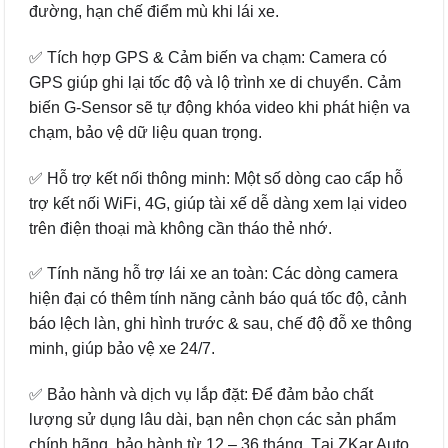
đường, hạn chế điểm mù khi lái xe.
✅ Tích hợp GPS & Cảm biến va chạm: Camera có
GPS giúp ghi lại tốc độ và lộ trình xe di chuyển. Cảm
biến G-Sensor sẽ tự động khóa video khi phát hiện va
chạm, bảo vệ dữ liệu quan trọng.
✅ Hỗ trợ kết nối thông minh: Một số dòng cao cấp hỗ
trợ kết nối WiFi, 4G, giúp tài xế dễ dàng xem lại video
trên điện thoại mà không cần tháo thẻ nhớ.
✅ Tính năng hỗ trợ lái xe an toàn: Các dòng camera
hiện đại có thêm tính năng cảnh báo quá tốc độ, cảnh
báo lệch làn, ghi hình trước & sau, chế độ đỗ xe thông
minh, giúp bảo vệ xe 24/7.
✅ Bảo hành và dịch vụ lắp đặt: Để đảm bảo chất
lượng sử dụng lâu dài, bạn nên chọn các sản phẩm
chính hãng, bảo hành từ 12 – 36 tháng. Tại ZKar Auto,