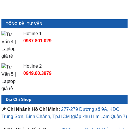
TỔNG ĐÀI TƯ VẤN
Hotline 1
0987.801.029
Hotline 2
0949.60.3979
Địa Chỉ Shop
📌 Chi Nhánh Hồ Chí Minh:
277-279 Đường số 9A, KDC
Trung Sơn, Bình Chánh, Tp.HCM
(giáp khu Him Lam Quận 7)
📌 Chi Nhánh Bình Dương:
93 Trương Định, P. Hiệp Thành,
TP. Thủ Dầu Một, Bình Dương