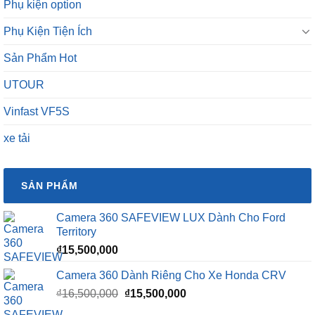
Sản Phẩm Hot
UTOUR
Vinfast VF5S
xe tải
SẢN PHẨM
Camera 360 SAFEVIEW LUX Dành Cho Ford
Territory
₫
15,500,000
Camera 360 Dành Riêng Cho Xe Honda CRV
Giá
Giá
₫
16,500,000
₫
15,500,000
gốc
hiện
là:
tại
Camera 360 Safeview S200
₫16,500,000.
là:
₫
11,800,000