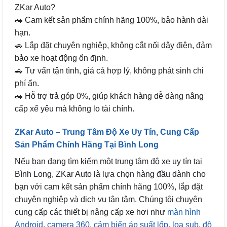
ZKar Auto?
🚗 Cam kết sản phẩm chính hãng 100%, bảo hành dài
hạn.
🚗 Lắp đặt chuyên nghiệp, không cắt nối dây điện, đảm
bảo xe hoạt động ổn định.
🚗 Tư vấn tận tình, giá cả hợp lý, không phát sinh chi
phí ẩn.
🚗 Hỗ trợ trả góp 0%, giúp khách hàng dễ dàng nâng
cấp xế yêu mà không lo tài chính.
ZKar Auto – Trung Tâm Độ Xe Uy Tín, Cung Cấp
Sản Phẩm Chính Hãng Tại Bình Long
Nếu bạn đang tìm kiếm một trung tâm độ xe uy tín tại
Bình Long, ZKar Auto là lựa chọn hàng đầu dành cho
bạn với cam kết sản phẩm chính hãng 100%, lắp đặt
chuyên nghiệp và dịch vụ tận tâm. Chúng tôi chuyên
cung cấp các thiết bị nâng cấp xe hơi như
màn hình
Android
,
camera 360
,
cảm biến áp suất lốp
,
loa sub
,
độ