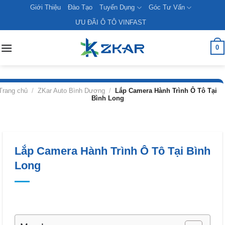
Skip
Giới Thiệu
Đào Tạo
Tuyển Dụng
Góc Tư Vấn
to
ƯU ĐÃI Ô TÔ VINFAST
content
0
Trang chủ
/
ZKar Auto Bình Dương
/
Lắp Camera Hành Trình Ô Tô Tại
Bình Long
Lắp Camera Hành Trình Ô Tô Tại Bình
Long