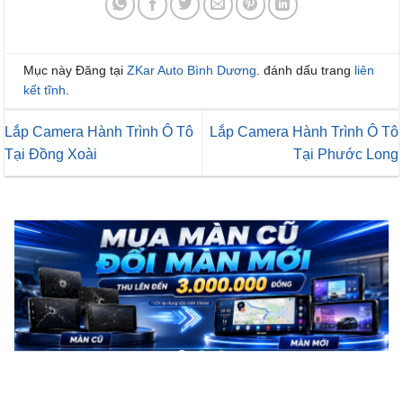
Mục này Đăng tại
ZKar Auto Bình Dương
. đánh dấu trang
liên
kết tĩnh
.
Lắp Camera Hành Trình Ô Tô
Lắp Camera Hành Trình Ô Tô
Tại Đồng Xoài
Tại Phước Long
Để lại một bình luận