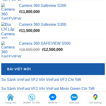
₫15,500,000.
Camera 360 Safeview S300
₫
11,500,000
Camera 360 SAFEVIEW S500
Giá
Giá
₫
16,500,000
₫
12,500,000
gốc
hiện
là:
tại
₫16,500,000.
là:
BÀI VIẾT MỚI
₫12,500,000.
So Sánh VinFast VF2 Với VinFast VF3 Chi Tiết
So Sánh VinFast VF2 Với VinFast Minio Green Chi Tiết
So Sánh Chi Tiết Baojun E100 Và VinFast VF2
VinFast VF2 Ra Mắt: Xe Điện Đô Thị Giá Chỉ 188 Triệu Đồng
Trang chủ
Hotline Tư Vấn
Nhắn tin
Chat Zalo
Chỉ đường
VinFast VF2 Có Mấy Màu? Bảng Màu Xe VF2 Mới Nhất 2026