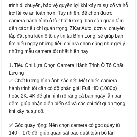
trình di chuyển, bảo vệ quyền lợi khi xảy ra sự cố và hỗ
trợ lái xe an toàn hơn. Tuy nhiên, để chọn được
camera hành trình ô tô chất lượng, bạn cần quan tâm
đến các tiêu chí quan trọng. ZKar Auto, đơn vị chuyên
lắp đặt phụ kiện ô tô uy tín tại Bình Long, sẽ giúp bạn
tìm hiểu ngay những tiêu chí lựa chọn cũng như gợi ý
những mẫu camera tốt nhất hiện nay!
1. Tiêu Chí Lựa Chọn Camera Hành Trình Ô Tô Chất
Lượng
✅ Chất lượng hình ảnh sắc nét: Một chiếc camera
hành trình tốt cần có độ phân giải Full HD (1080p)
hoặc 2K, 4K để ghi hình rõ ràng cả ban ngày lẫn ban
đêm, giúp nhận diện biển số và các chi tiết quan trọng
khi xảy ra sự cố.
✅ Góc quay rộng: Nên chọn camera có góc quay từ
140 – 170 độ, giúp quan sát bao quát toàn bộ làn