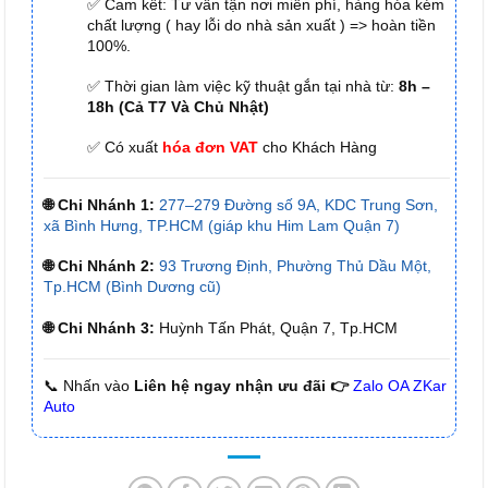
✅ Cam kết: Tư vấn tận nơi miễn phí, hàng hóa kém
chất lượng ( hay lỗi do nhà sản xuất ) => hoàn tiền
100%.
✅ Thời gian làm việc kỹ thuật gắn tại nhà từ:
8h –
18h (Cả T7 Và Chủ Nhật)
✅ Có xuất
hóa đơn VAT
cho Khách Hàng
🌐 Chi Nhánh 1:
277–279 Đường số 9A, KDC Trung Sơn,
xã Bình Hưng, TP.HCM (giáp khu Him Lam Quận 7)
🌐 Chi Nhánh 2:
93 Trương Định, Phường Thủ Dầu Một,
Tp.HCM (Bình Dương cũ)
🌐 Chi Nhánh 3:
Huỳnh Tấn Phát, Quận 7, Tp.HCM
📞 Nhấn vào
Liên hệ ngay nhận ưu đãi 👉
Zalo OA ZKar
Auto