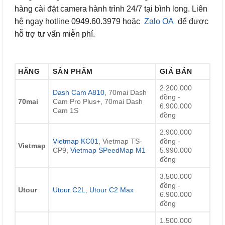
hàng cài đặt camera hành trình 24/7 tại bình long. Liên
hệ ngay hotline 0949.60.3979 hoặc
Zalo OA
để được
hỗ trợ tư vấn miễn phí.
HÃNG
SẢN PHẨM
GIÁ BÁN
2.200.000
Dash Cam A810
, 70mai Dash
đồng -
70mai
Cam Pro Plus+, 70mai Dash
6.900.000
Cam 1S
đồng
2.900.000
Vietmap KC01
, Vietmap TS-
đồng -
Vietmap
CP9,
Vietmap SPeedMap M1
5.990.000
đồng
3.500.000
đồng -
Utour
Utour C2L
,
Utour C2 Max
6.900.000
đồng
1.500.000