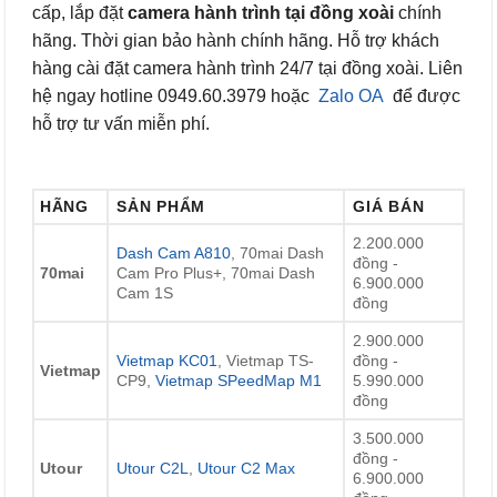
cấp, lắp đặt
camera hành trình tại đồng xoài
chính
hãng. Thời gian bảo hành chính hãng. Hỗ trợ khách
hàng cài đặt camera hành trình 24/7 tại đồng xoài. Liên
hệ ngay hotline 0949.60.3979 hoặc
Zalo OA
để được
hỗ trợ tư vấn miễn phí.
HÃNG
SẢN PHẨM
GIÁ BÁN
2.200.000
Dash Cam A810
, 70mai Dash
đồng -
70mai
Cam Pro Plus+, 70mai Dash
6.900.000
Cam 1S
đồng
2.900.000
Vietmap KC01
, Vietmap TS-
đồng -
Vietmap
CP9,
Vietmap SPeedMap M1
5.990.000
đồng
3.500.000
đồng -
Utour
Utour C2L
,
Utour C2 Max
6.900.000