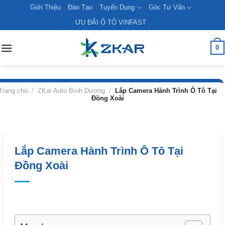
Skip
Giới Thiệu
Đào Tạo
Tuyển Dụng
Góc Tư Vấn
to
ƯU ĐÃI Ô TÔ VINFAST
content
0
Trang chủ
/
ZKar Auto Bình Dương
/
Lắp Camera Hành Trình Ô Tô Tại
Đồng Xoài
Lắp Camera Hành Trình Ô Tô Tại
Đồng Xoài