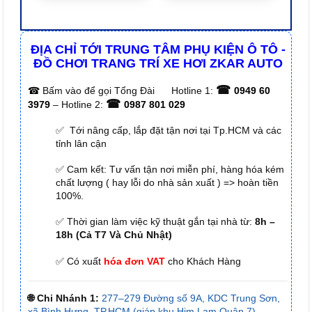
ĐỊA CHỈ TỚI TRUNG TÂM PHỤ KIỆN Ô TÔ -
ĐỒ CHƠI TRANG TRÍ XE HƠI ZKAR AUTO
☎
☎
Bấm vào để gọi Tổng Đài
Hotline 1:
0949 60
☎
3979
– Hotline 2:
0987 801 029
✅ Tới nâng cấp, lắp đặt tận nơi tại Tp.HCM và các
tỉnh lân cận
✅ Cam kết: Tư vấn tận nơi miễn phí, hàng hóa kém
chất lượng ( hay lỗi do nhà sản xuất ) => hoàn tiền
100%.
✅ Thời gian làm việc kỹ thuật gắn tại nhà từ:
8h –
18h (Cả T7 Và Chủ Nhật)
✅ Có xuất
hóa đơn VAT
cho Khách Hàng
🌐 Chi Nhánh 1:
277–279 Đường số 9A, KDC Trung Sơn,
xã Bình Hưng, TP.HCM (giáp khu Him Lam Quận 7)