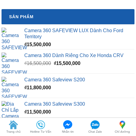
SẢN PHẨM
Camera 360 SAFEVIEW LUX Dành Cho Ford
Territory
₫
15,500,000
Camera 360 Dành Riêng Cho Xe Honda CRV
Giá
Giá
₫
16,500,000
₫
15,500,000
gốc
hiện
là:
tại
Camera 360 Safeview S200
₫16,500,000.
là:
₫
11,800,000
₫15,500,000.
Camera 360 Safeview S300
₫
11,500,000
Camera 360 SAFEVIEW S500
Trang chủ
Hotline Tư Vấn
Nhắn tin
Chat Zalo
Chỉ đường
Giá
Giá