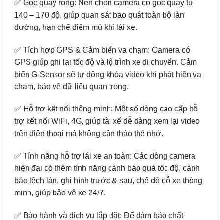
✅ Góc quay rộng: Nên chọn camera có góc quay từ
140 – 170 độ, giúp quan sát bao quát toàn bộ làn
đường, hạn chế điểm mù khi lái xe.
✅ Tích hợp GPS & Cảm biến va chạm: Camera có
GPS giúp ghi lại tốc độ và lộ trình xe di chuyển. Cảm
biến G-Sensor sẽ tự động khóa video khi phát hiện va
chạm, bảo vệ dữ liệu quan trọng.
✅ Hỗ trợ kết nối thông minh: Một số dòng cao cấp hỗ
trợ kết nối WiFi, 4G, giúp tài xế dễ dàng xem lại video
trên điện thoại mà không cần tháo thẻ nhớ.
✅ Tính năng hỗ trợ lái xe an toàn: Các dòng camera
hiện đại có thêm tính năng cảnh báo quá tốc độ, cảnh
báo lệch làn, ghi hình trước & sau, chế độ đỗ xe thông
minh, giúp bảo vệ xe 24/7.
✅ Bảo hành và dịch vụ lắp đặt: Để đảm bảo chất