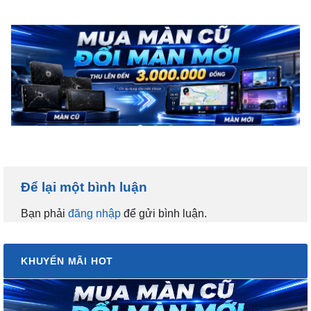
Để lại một bình luận
Bạn phải
đăng nhập
để gửi bình luận.
KHUYẾN MÃI HOT