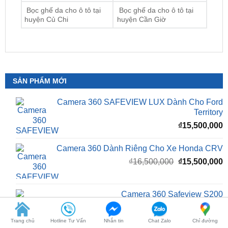
SẢN PHẨM MỚI
Camera 360 SAFEVIEW LUX Dành Cho Ford
Territory
₫
15,500,000
Camera 360 Dành Riêng Cho Xe Honda CRV
Giá
G
₫
16,500,000
₫
15,500,000
gốc
h
là:
t
₫16,500,000.
l
Camera 360 Safeview S200
₫
₫
11,800,000
Camera 360 Safeview S300
Trang chủ
Hotline Tư Vấn
Nhắn tin
Chat Zalo
Chỉ đường
₫
11,500,000