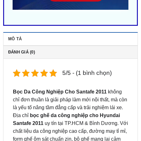
MÔ TẢ
ĐÁNH GIÁ (0)
5/5 - (1 bình chọn)
Bọc Da Công Nghiệp Cho Santafe 2011
không
chỉ đơn thuần là giải pháp làm mới nội thất, mà còn
là yếu tố nâng tầm đẳng cấp và trải nghiệm lái xe.
Địa chỉ
bọc ghế da công nghiệp cho Hyundai
Santafe 2011
uy tín tại TP.HCM & Bình Dương. Với
chất liệu da công nghiệp cao cấp, đường may tỉ mỉ,
form ghế ôm sát chuẩn zin, bộ ghế mang lại cảm
giác êm ái, sang trọng và bền bỉ theo thời gian.
Không chỉ nâng cao thẩm mỹ, bọc ghế da còn giúp