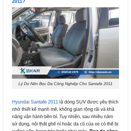
Lý Do Nên Bọc Da Công Nghiệp Cho Santafe 2011
Hyundai Santafe 2011
là dòng SUV được yêu thích
nhờ thiết kế mạnh mẽ, không gian rộng rãi và khả
năng vận hành bền bỉ. Tuy nhiên, sau nhiều năm
sử dụng, nội thất ghế nỉ hoặc da cũ của xe có thể bị
xuống cấp, bong tróc hoặc phai màu.
Bọc da công
nghiệp cho Santafe 2011
không chỉ khắc phục
vấn đề này mà còn mang lại nhiều lợi ích vượt trội: