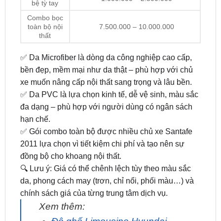
toàn bộ nội
7.500.000 – 10.000.000
thất
✅ Da Microfiber là dòng da công nghiệp cao cấp,
bền đẹp, mềm mại như da thật – phù hợp với chủ
xe muốn nâng cấp nội thất sang trọng và lâu bền.
✅ Da PVC là lựa chọn kinh tế, dễ vệ sinh, màu sắc
đa dạng – phù hợp với người dùng có ngân sách
hạn chế.
✅ Gói combo toàn bộ được nhiều chủ xe Santafe
2011 lựa chọn vì tiết kiệm chi phí và tạo nên sự
đồng bộ cho khoang nội thất.
🔍 Lưu ý: Giá có thể chênh lệch tùy theo màu sắc
da, phong cách may (trơn, chỉ nổi, phối màu…) và
chính sách giá của từng trung tâm dịch vụ.
Xem thêm:
Độ ghế Limousine Hyundai
Santafe 2024 uy tín số một tại