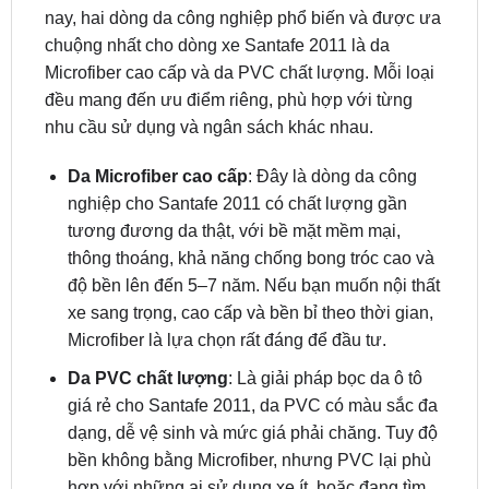
Microfiber cao cấp và da PVC chất lượng. Mỗi loại
đều mang đến ưu điểm riêng, phù hợp với từng
nhu cầu sử dụng và ngân sách khác nhau.
Da Microfiber cao cấp
: Đây là dòng da công
nghiệp cho Santafe 2011 có chất lượng gần
tương đương da thật, với bề mặt mềm mại,
thông thoáng, khả năng chống bong tróc cao và
độ bền lên đến 5–7 năm. Nếu bạn muốn nội thất
xe sang trọng, cao cấp và bền bỉ theo thời gian,
Microfiber là lựa chọn rất đáng để đầu tư.
Da PVC chất lượng
: Là giải pháp bọc da ô tô
giá rẻ cho Santafe 2011, da PVC có màu sắc đa
dạng, dễ vệ sinh và mức giá phải chăng. Tuy độ
bền không bằng Microfiber, nhưng PVC lại phù
hợp với những ai sử dụng xe ít, hoặc đang tìm
phương án tiết kiệm chi phí mà vẫn đảm bảo
tính thẩm mỹ.