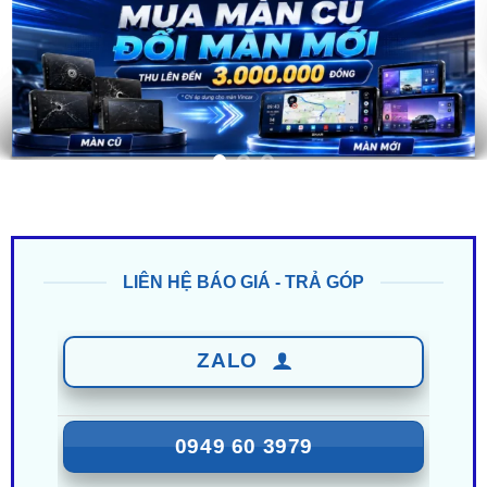
LIÊN HỆ BÁO GIÁ - TRẢ GÓP
ZALO
0949 60 3979