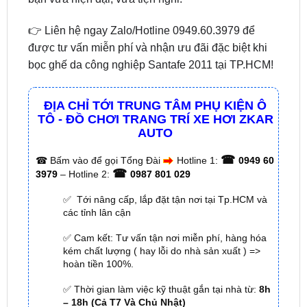
được tư vấn miễn phí và nhận ưu đãi đặc biệt khi
bọc ghế da công nghiệp Santafe 2011 tại TP.HCM!
ĐỊA CHỈ TỚI TRUNG TÂM PHỤ KIỆN Ô
TÔ - ĐỒ CHƠI TRANG TRÍ XE HƠI ZKAR
AUTO
☎
☎
Bấm vào để gọi Tổng Đài
Hotline 1:
0949 60
☎
3979
– Hotline 2:
0987 801 029
✅ Tới nâng cấp, lắp đặt tận nơi tại Tp.HCM và
các tỉnh lân cận
✅ Cam kết: Tư vấn tận nơi miễn phí, hàng hóa
kém chất lượng ( hay lỗi do nhà sản xuất ) =>
hoàn tiền 100%.
✅ Thời gian làm việc kỹ thuật gắn tại nhà từ:
8h
– 18h (Cả T7 Và Chủ Nhật)
✅ Có xuất
hóa đơn VAT
cho Khách Hàng