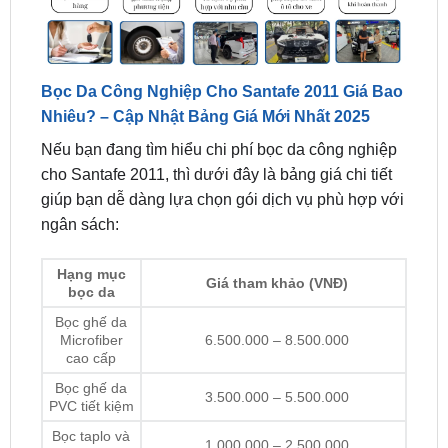
Bọc Da Công Nghiệp Cho Santafe 2011 Giá Bao
Nhiêu? – Cập Nhật Bảng Giá Mới Nhất 2025
Nếu bạn đang tìm hiểu chi phí bọc da công nghiệp
cho Santafe 2011, thì dưới đây là bảng giá chi tiết
giúp bạn dễ dàng lựa chọn gói dịch vụ phù hợp với
ngân sách:
Hạng mục
Giá tham khảo (VNĐ)
bọc da
Bọc ghế da
Microfiber
6.500.000 – 8.500.000
cao cấp
Bọc ghế da
3.500.000 – 5.500.000
PVC tiết kiệm
Bọc taplo và
1.000.000 – 2.500.000
bệ tỳ tay
Combo bọc