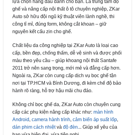
Auto sở hữu đội ngũ kỹ thuật viên lành nghề, thi
công tỉ mỉ, đúng form, không cắt khoan – giữ
nguyên kết cấu zin cho ghế.
Chất liệu da công nghiệp tại ZKar Auto là loại cao
cấp, bền đẹp, chống thấm, dễ vệ sinh và được phối
màu theo yêu cầu – giúp khoang nội thất Santafe
2011 trở nên sang trọng, mới mẻ và đẳng cấp hơn.
Ngoài ra, ZKar còn cung cấp dịch vụ bọc ghế tận
nơi tại TP.HCM và Bình Dương, đi kèm chế độ bảo
hành rõ ràng, hỗ trợ hậu mãi chu đáo.
Không chỉ bọc ghế da, ZKar Auto còn chuyên cung
cấp các phụ kiện nâng cấp khác như:
màn hình
Android
,
camera hành trình
,
cảm biến áp suất lốp
,
dán phim cách nhiệt
và
độ đèn.
.. Giúp xế yêu của
bạn vừa hiện đại, vừa tiện nghi.
👉 Liên hệ ngay Zalo/Hotline 0949.60.3979 để