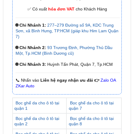
🌐 Chi Nhánh 1:
277–279 Đường số 9A, KDC Trung
Sơn, xã Bình Hưng, TP.HCM (giáp khu Him Lam Quận
7)
🌐 Chi Nhánh 2:
93 Trương Định, Phường Thủ Dầu
Một, Tp.HCM (Bình Dương cũ)
🌐 Chi Nhánh 3:
Huỳnh Tấn Phát, Quận 7, Tp.HCM
📞 Nhấn vào
Liên hệ ngay nhận ưu đãi 👉
Zalo OA
ZKar Auto
Bọc ghế da cho ô tô tại
Bọc ghế da cho ô tô tại
quận 1
quận 7
Bọc ghế da cho ô tô tại
Bọc ghế da cho ô tô tại
quận 2
quận 8
Bọc ghế da cho ô tô tại
Bọc ghế da cho ô tô tại
quận 3
quận 9