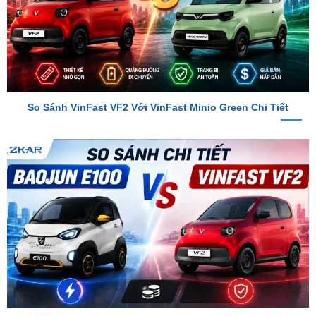
So Sánh VinFast VF2 Với VinFast Minio Green Chi Tiết
So Sánh Chi Tiết Baojun E100 Và VinFast VF2