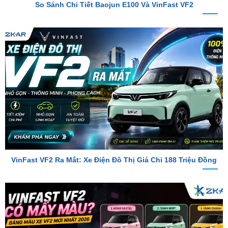
VinFast VF2 Ra Mắt: Xe Điện Đô Thị Giá Chỉ 188 Triệu Đồng