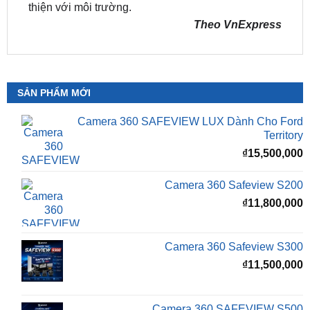
SẢN PHẨM MỚI
Camera 360 SAFEVIEW LUX Dành Cho Ford
Territory
₫
15,500,000
Camera 360 Safeview S200
₫
11,800,000
Camera 360 Safeview S300
₫
11,500,000
Camera 360 SAFEVIEW S500
Giá
G
₫
16,500,000
₫
12,500,000
gốc
h