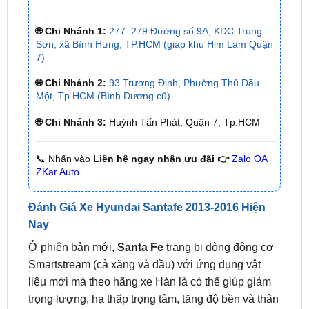
Sơn, xã Bình Hưng, TP.HCM (giáp khu Him Lam Quận
7)
🌐 Chi Nhánh 2:
93 Trương Định, Phường Thủ Dầu
Một, Tp.HCM (Bình Dương cũ)
🌐 Chi Nhánh 3:
Huỳnh Tấn Phát, Quận 7, Tp.HCM
📞 Nhấn vào
Liên hệ ngay nhận ưu đãi 👉
Zalo OA
ZKar Auto
Đánh Giá Xe Hyundai Santafe 2013-2016 Hiện
Nay
Ở phiên bản mới,
Santa Fe
trang bị dòng động cơ
Smartstream (cả xăng và dầu) với ứng dụng vật
liệu mới mà theo hãng xe Hàn là có thể giúp giảm
trọng lượng, hạ thấp trọng tâm, tăng độ bền và thân
thiện với môi trường.
Theo VnExpress