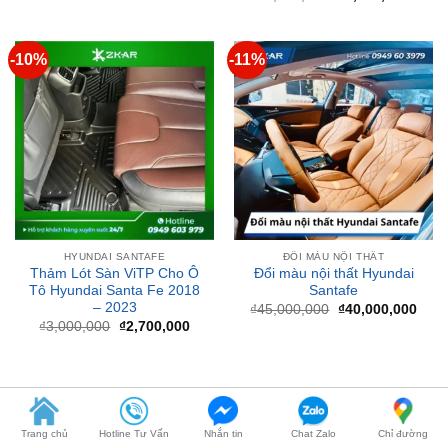
-10%
-11%
HYUNDAI SANTAFE
ĐỔI MÀU NỘI THẤT
Thảm Lót Sàn ViTP Cho Ô
Đổi màu nội thất Hyundai
Tô Hyundai Santa Fe 2018
Santafe
– 2023
Giá
Giá
₫
45,000,000
₫
40,000,000
gốc
hiện
Giá
Giá
₫
3,000,000
₫
2,700,000
là:
tại
gốc
hiện
₫45,000,000.
là:
là:
tại
₫40,
₫3,000,000.
là:
₫2,700,000.
BÀI VIẾT MỚI
Trang chủ
Hotline Tư Vấn
Nhắn tin
Chat Zalo
Chỉ đường