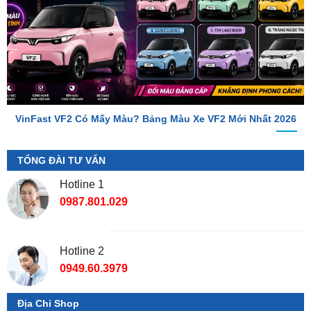
VinFast VF2 Có Mấy Màu? Bảng Màu Xe VF2 Mới Nhất 2026
TỔNG ĐÀI TƯ VẤN
Hotline 1
0987.801.029
Hotline 2
0949.60.3979
Địa Chỉ Shop
📌 Chi Nhánh Hồ Chí Minh:
277-279 Đường số 9A, KDC
Trung Sơn, Bình Chánh, Tp.HCM
(giáp khu Him Lam Quận