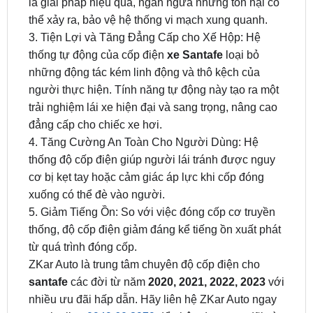
3. Tiện Lợi và Tăng Đẳng Cấp cho Xế Hộp: Hệ
thống tự động của cốp điện
xe Santafe
loại bỏ
những động tác kém linh động và thô kệch của
người thực hiện. Tính năng tự động này tạo ra một
trải nghiệm lái xe hiện đại và sang trọng, nâng cao
đẳng cấp cho chiếc xe hơi.
4. Tăng Cường An Toàn Cho Người Dùng: Hệ
thống độ cốp điện giúp người lái tránh được nguy
cơ bị kẹt tay hoặc cảm giác áp lực khi cốp đóng
xuống có thể đè vào người.
5. Giảm Tiếng Ồn: So với việc đóng cốp cơ truyền
thống, độ cốp điện giảm đáng kể tiếng ồn xuất phát
từ quá trình đóng cốp.
ZKar Auto là trung tâm chuyên độ cốp điện cho
santafe
các đời từ năm
2020, 2021, 2022, 2023
với
nhiều ưu đãi hấp dẫn. Hãy liên hệ ZKar Auto ngay
qua hotline
0949.60.3979
để nhận được ưu đãi và
tư vấn miễn phí.