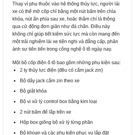
khóa, nút ẩn phía sau xe, hoặc thậm chí là thông
qua cử động đơn giản như đá chân. Điều này
không chỉ giúp tiết kiệm sức lực mà còn mang đến
một trải nghiệm lái xe tiện nghi và đẳng cấp, phản
ánh sự tiên tiến trong công nghệ ô tô ngày nay.
Một bộ cốp điện ô tô bao gồm những phụ kiện sau:
2 ty thủy lực điện (đều có cắm jack zin)
Bộ dây jack cắm zin theo xe
Bộ giật khóa
Bộ vi xử lý control box bằng kim loại
2 nút bấm để lắp trên xe
Hộp box giống bộ xử lý từng phần
Bộ khoan và các phụ kiện phục vụ lắp đặt
Cốp điện ô tô cho
hyundai santafe
còn có thể lắp