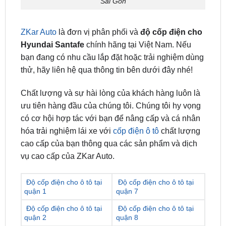
ZKar Auto
là đơn vị phân phối và
độ cốp điện cho
Hyundai Santafe
chính hãng tại Việt Nam. Nếu
bạn đang có nhu cầu lắp đặt hoặc trải nghiệm dùng
thử, hãy liên hệ qua thông tin bên dưới đây nhé!
Chất lượng và sự hài lòng của khách hàng luôn là
ưu tiên hàng đầu của chúng tôi. Chúng tôi hy vọng
có cơ hội hợp tác với bạn để nâng cấp và cá nhân
hóa trải nghiệm lái xe với
cốp điện ô tô
chất lượng
cao cấp của bạn thông qua các sản phẩm và dịch
vụ cao cấp của ZKar Auto.
Độ cốp điện cho ô tô tại
Độ cốp điện cho ô tô tại
quận 1
quận 7
Độ cốp điện cho ô tô tại
Độ cốp điện cho ô tô tại
quận 2
quận 8
Độ cốp điện cho ô tô tại
Độ cốp điện cho ô tô tại
quận 3
quận 9