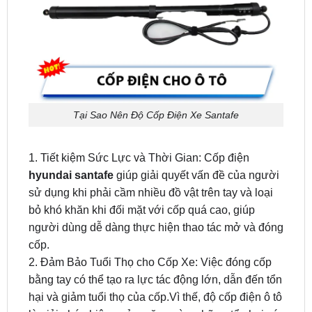
Tại Sao Nên Độ Cốp Điện Xe Santafe
1. Tiết kiệm Sức Lực và Thời Gian: Cốp điện
hyundai santafe
giúp giải quyết vấn đề của người
sử dụng khi phải cầm nhiều đồ vật trên tay và loại
bỏ khó khăn khi đối mặt với cốp quá cao, giúp
người dùng dễ dàng thực hiện thao tác mở và đóng
cốp.
2. Đảm Bảo Tuổi Thọ cho Cốp Xe: Việc đóng cốp
bằng tay có thể tạo ra lực tác động lớn, dẫn đến tổn
hại và giảm tuổi thọ của cốp.Vì thế, độ cốp điện ô tô
là giải pháp hiệu quả, ngăn ngừa những tổn hại có
thể xảy ra, bảo vệ hệ thống vi mạch xung quanh.