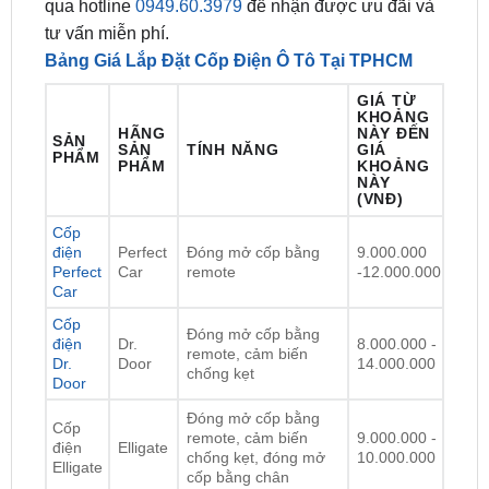
Bảng Giá Lắp Đặt Cốp Điện Ô Tô Tại TPHCM
GIÁ TỪ
KHOẢNG
HÃNG
NÀY ĐẾN
SẢN
SẢN
TÍNH NĂNG
GIÁ
PHẨM
PHẨM
KHOẢNG
NÀY
(VNĐ)
Cốp
điện
Perfect
Đóng mở cốp bằng
9.000.000
Perfect
Car
remote
-12.000.000
Car
Cốp
Đóng mở cốp bằng
điện
Dr.
8.000.000 -
remote, cảm biến
Dr.
Door
14.000.000
chống kẹt
Door
Đóng mở cốp bằng
Cốp
remote, cảm biến
9.000.000 -
điện
Elligate
chống kẹt, đóng mở
10.000.000
Elligate
cốp bằng chân
Đóng mở cốp bằng
remote, cảm biến