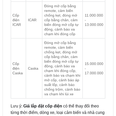
Cốp
chống kẹt, đóng mở
11.000.000
điện
ICAR
cốp bằng chân, cảm
-
ICAR
biến đóng mở cốp tự
13.000.000
động, cảnh báo va
chạm khi đóng cốp
Đóng mở cốp bằng
remote, cảm biến
chống kẹt, đóng mở
cốp bằng chân, cảm
biến đóng mở cốp tự
Cốp
15.000.000
động, cảnh báo va
điện
Caska
-
chạm khi đóng cốp,
Caska
17.000.000
cảnh báo va chạm khi
mở cốp, cảnh báo áp
suất lốp, cảnh báo
chống trộm, cảnh báo
va chạm khi lùi xe
Lưu ý:
Giá lắp đặt cốp điện
có thể thay đổi theo
từng thời điểm, dòng xe, loại cảm biến và nhà cung
cấp. Nhưng chúng tôi cam kết sẽ thường xuyên
cập nhật giá chính xác. Để được hỗ trợ báo giá chi