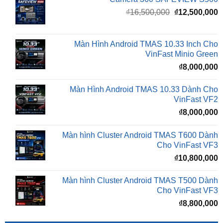
là:
t
₫16,500,000.
l
Màn Hình Android TMAS 10.33 Inch Cho
₫
VinFast Minio Green
₫
8,000,000
Màn Hình Android TMAS 10.33 Dành Cho
VinFast VF2
₫
8,000,000
Màn hình Cluster Android TMAS T600 Dành
Cho VinFast VF3
₫
10,800,000
Màn hình Cluster Android TMAS T500 Dành
Cho VinFast VF3
₫
8,800,000
BÀI VIẾT MỚI