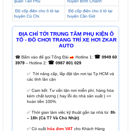
huyện Củ Chi
huyện Cần Giờ
ĐỊA CHỈ TỚI TRUNG TÂM PHỤ KIỆN Ô
TÔ - ĐỒ CHƠI TRANG TRÍ XE HƠI ZKAR
AUTO
☎
☎
Bấm vào để gọi Tổng Đài
Hotline 1:
0949 60
☎
3979
– Hotline 2:
0987 801 029
✅ Tới nâng cấp, lắp đặt tận nơi tại Tp.HCM và
các tỉnh lân cận
✅ Cam kết: Tư vấn tận nơi miễn phí, hàng hóa
kém chất lượng ( hay lỗi do nhà sản xuất ) =>
hoàn tiền 100%.
✅ Thời gian làm việc kỹ thuật gắn tại nhà từ:
8h
– 18h (Cả T7 Và Chủ Nhật)
✅ Có xuất
hóa đơn VAT
cho Khách Hàng
🌐 Chi Nhánh 1:
277–279 Đường số 9A, KDC Trung