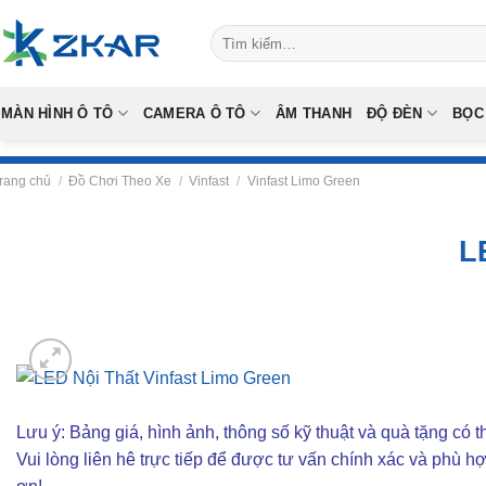
Skip
Tìm
to
kiếm:
content
MÀN HÌNH Ô TÔ
CAMERA Ô TÔ
ÂM THANH
ĐỘ ĐÈN
BỌC
rang chủ
/
Đồ Chơi Theo Xe
/
Vinfast
/
Vinfast Limo Green
L
Lưu ý: Bảng giá, hình ảnh, thông số kỹ thuật và quà tặng có th
Vui lòng liên hê trực tiếp để được tư vấn chính xác và phù h