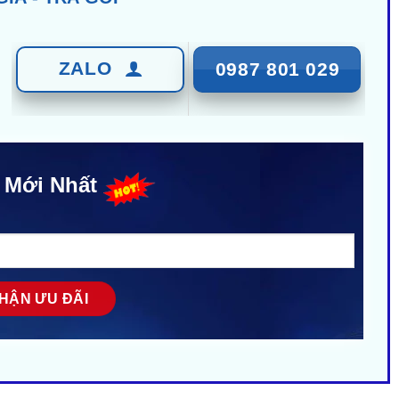
ZALO
0987 801 029
 Mới Nhất