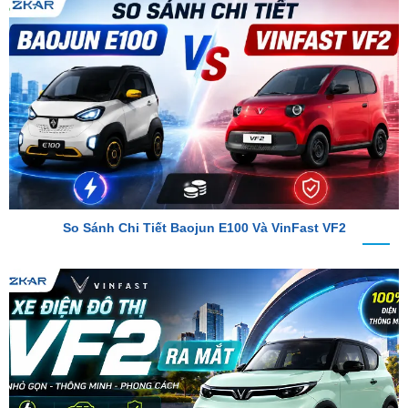
So Sánh Chi Tiết Baojun E100 Và VinFast VF2