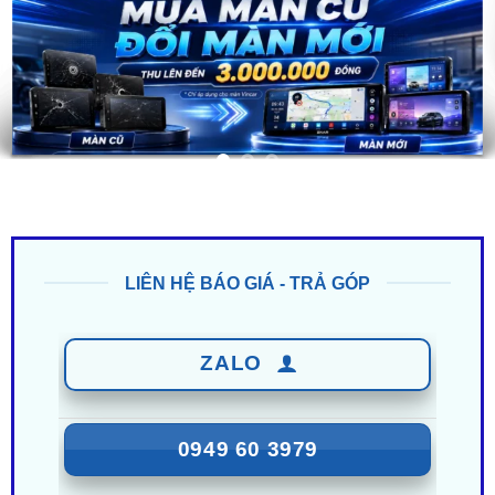
LIÊN HỆ BÁO GIÁ - TRẢ GÓP
ZALO
0949 60 3979