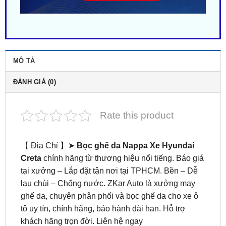
MÔ TẢ
ĐÁNH GIÁ (0)
Rate this product
【 Địa Chỉ 】➤
Bọc ghế da Nappa Xe Hyundai
Creta
chính hãng từ thương hiệu nổi tiếng. Báo giá
tại xưởng – Lắp đặt tận nơi tại TPHCM. Bền – Dễ
lau chùi – Chống nước. ZKar Auto là xưởng may
ghế da, chuyên phân phối và bọc ghế da cho xe ô
tô uy tín, chính hãng, bảo hành dài hạn. Hỗ trợ
khách hãng trọn đời. Liên hệ ngay
0949.60.3979
hoặc
0987.801.029
để được đội ngũ
kỹ thuật viên hỗ trợ nhanh chóng nhất.