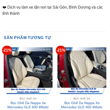
tỉnh thành
SẢN PHẨM TƯƠNG TỰ
-21%
-21%
BỌC GHẾ DA
BỌC GHẾ DA
Bọc Ghế Da Nappa Xe
Bọc Ghế Da Nappa Xe
Mercedes GLE 400 4Matic
Mercedes GLE 400 4Matic
Kiểu Maybach Tại TPHCM
Exclusive Kiểu Maybach Tại
TPHCM
Giá
Giá
₫
14,000,000
₫
11,000,000
gốc
hiện
Giá
Giá
₫
14,000,000
₫
11,000,000
là:
tại