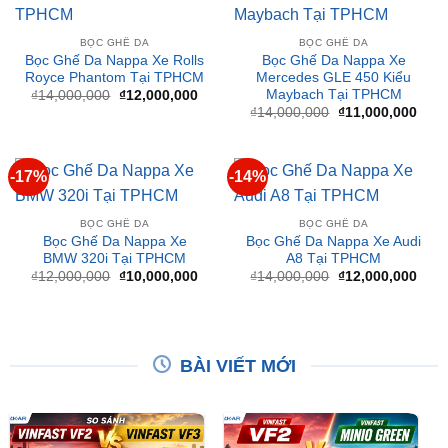
Bọc Ghế Da Nappa Xe Rolls
Bọc Ghế Da Nappa Xe
Royce Phantom Tại TPHCM
Mercedes GLE 450 Kiểu
Maybach Tại TPHCM
Giá
Giá
₫
14,000,000
₫
12,000,000
gốc
hiện
Giá
Giá
₫
14,000,000
₫
11,000,000
là:
tại
gốc
hiện
₫14,000,000.
là:
là:
tại
₫12,000,000.
₫14,000,000.
là:
₫11,
-17%
-14%
BỌC GHẾ DA
BỌC GHẾ DA
Bọc Ghế Da Nappa Xe
Bọc Ghế Da Nappa Xe Audi
BMW 320i Tại TPHCM
A8 Tại TPHCM
Giá
Giá
Giá
Giá
₫
12,000,000
₫
10,000,000
₫
14,000,000
₫
12,000,000
gốc
hiện
gốc
hiện
là:
tại
là:
tại
₫12,000,000.
là:
₫14,000,000.
là:
₫10,000,000.
₫12,
BÀI VIẾT MỚI