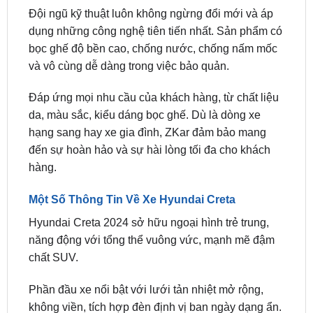
bọc ghế độ bền cao, chống nước, chống nấm mốc
và vô cùng dễ dàng trong việc bảo quản.
Đáp ứng mọi nhu cầu của khách hàng, từ chất liệu
da, màu sắc, kiểu dáng bọc ghế. Dù là dòng xe
hạng sang hay xe gia đình, ZKar đảm bảo mang
đến sự hoàn hảo và sự hài lòng tối đa cho khách
hàng.
Một Số Thông Tin Về Xe Hyundai Creta
Hyundai Creta 2024 sở hữu ngoại hình trẻ trung,
năng động với tổng thể vuông vức, mạnh mẽ đậm
chất SUV.
Phần đầu xe nổi bật với
lưới tản nhiệt mở rộng,
không viền, tích hợp đèn định vị ban ngày dạng ẩn.
Cụm
đèn pha LED được thiết kế sắc sảo,
mang
đến khả năng chiếu sáng tốt.