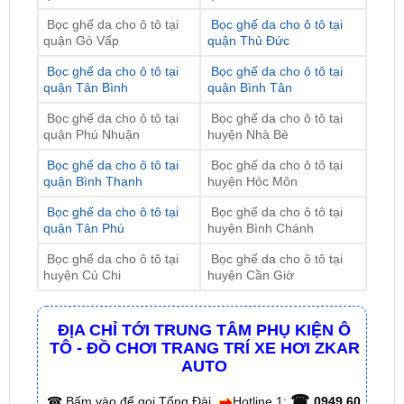
Bọc ghế da cho ô tô tại
Bọc ghế da cho ô tô tại
quận Tân Bình
quận Bình Tân
Bọc ghế da cho ô tô tại
Bọc ghế da cho ô tô tại
quận Phú Nhuận
huyện Nhà Bè
Bọc ghế da cho ô tô tại
Bọc ghế da cho ô tô tại
quận Bình Thạnh
huyện Hóc Môn
Bọc ghế da cho ô tô tại
Bọc ghế da cho ô tô tại
quận Tân Phú
huyện Bình Chánh
Bọc ghế da cho ô tô tại
Bọc ghế da cho ô tô tại
huyện Củ Chi
huyện Cần Giờ
ĐỊA CHỈ TỚI TRUNG TÂM PHỤ KIỆN Ô
TÔ - ĐỒ CHƠI TRANG TRÍ XE HƠI ZKAR
AUTO
☎
☎
Bấm vào để gọi Tổng Đài
Hotline 1:
0949 60
☎
3979
– Hotline 2:
0987 801 029