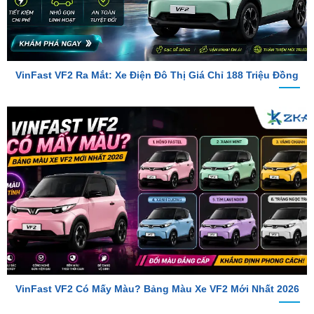
VinFast VF2 Ra Mắt: Xe Điện Đô Thị Giá Chỉ 188 Triệu Đồng
VinFast VF2 Có Mấy Màu? Bảng Màu Xe VF2 Mới Nhất 2026
TỔNG ĐÀI TƯ VẤN