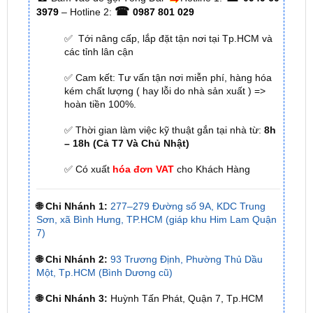
✅ Tới nâng cấp, lắp đặt tận nơi tại Tp.HCM và
các tỉnh lân cận
✅ Cam kết: Tư vấn tận nơi miễn phí, hàng hóa
kém chất lượng ( hay lỗi do nhà sản xuất ) =>
hoàn tiền 100%.
✅ Thời gian làm việc kỹ thuật gắn tại nhà từ:
8h
– 18h (Cả T7 Và Chủ Nhật)
✅ Có xuất
hóa đơn VAT
cho Khách Hàng
🌐 Chi Nhánh 1:
277–279 Đường số 9A, KDC Trung
Sơn, xã Bình Hưng, TP.HCM (giáp khu Him Lam Quận
7)
🌐 Chi Nhánh 2:
93 Trương Định, Phường Thủ Dầu
Một, Tp.HCM (Bình Dương cũ)
🌐 Chi Nhánh 3:
Huỳnh Tấn Phát, Quận 7, Tp.HCM
📞 Nhấn vào
Liên hệ ngay nhận ưu đãi 👉
Zalo OA
ZKar Auto