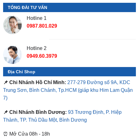
Hotline 1
0987.801.029
Hotline 2
0949.60.3979
Địa Chỉ Shop
📌 Chi Nhánh Hồ Chí Minh:
277-279 Đường số 9A, KDC
Trung Sơn, Bình Chánh, Tp.HCM
(giáp khu Him Lam Quận
7)
📌 Chi Nhánh Bình Dương:
93 Trương Định, P. Hiệp
Thành, TP. Thủ Dầu Một, Bình Dương
⏰ Mở Cửa 08h - 18h
❤️ Dịch vụ làm xe tận nơi tại Sài Gòn, Bình Dương và các