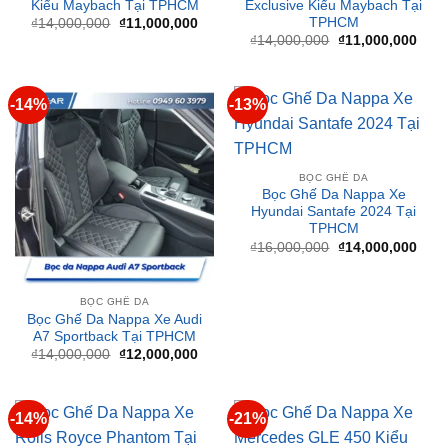
gốc
hiện
₫14,000,000.
là:
là:
tại
₫11,000,000.
₫14,000,000.
là:
₫11,
-14%
-13%
BỌC GHẾ DA
Bọc Ghế Da Nappa Xe
Hyundai Santafe 2024 Tại
TPHCM
Giá
Giá
₫
16,000,000
₫
14,000,000
gốc
hiện
là:
tại
₫16,000,000.
là:
₫14,
BỌC GHẾ DA
Bọc Ghế Da Nappa Xe Audi
A7 Sportback Tại TPHCM
Giá
Giá
₫
14,000,000
₫
12,000,000
gốc
hiện
là:
tại
₫14,000,000.
là:
₫12,000,000.
-14%
-21%
BỌC GHẾ DA
BỌC GHẾ DA