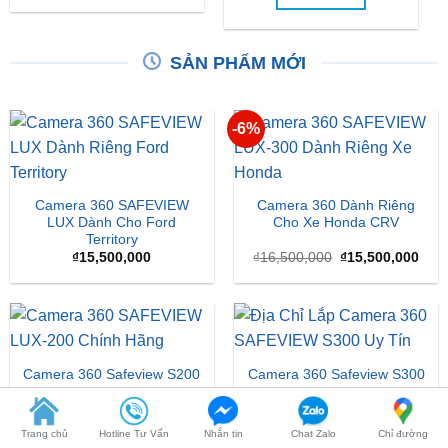
SẢN PHẨM MỚI
-6%
Camera 360 SAFEVIEW
Camera 360 Dành Riêng
LUX Dành Cho Ford
Cho Xe Honda CRV
Territory
Giá
Giá
₫
15,500,000
₫
16,500,000
₫
15,500,000
gốc
hiện
là:
tại
₫16,500,000.
là:
₫15,
Camera 360 Safeview S200
Camera 360 Safeview S300
₫
11,800,000
₫
11,500,000
Trang chủ
Hotline Tư Vấn
Nhắn tin
Chat Zalo
Chỉ đường