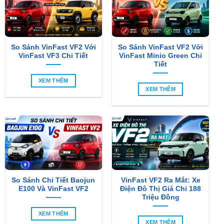
So Sánh VinFast VF2 Với
So Sánh VinFast VF2 Với
VinFast VF3 Chi Tiết
VinFast Minio Green Chi
Tiết
XEM THÊM
XEM THÊM
So Sánh Chi Tiết Baojun
VinFast VF2 Ra Mắt: Xe
E100 Và VinFast VF2
Điện Đô Thị Giá Chỉ 188
Triệu Đồng
XEM THÊM
XEM THÊM