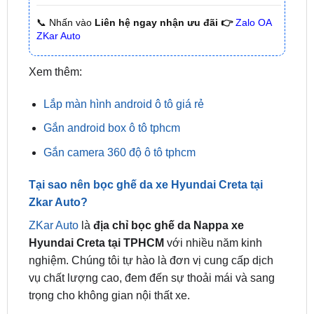
Xem thêm:
Lắp màn hình android ô tô giá rẻ
Gắn android box ô tô tphcm
Gắn camera 360 độ ô tô tphcm
Tại sao nên bọc ghế da xe Hyundai Creta tại
Zkar Auto?
ZKar Auto
là
địa chỉ bọc ghế da Nappa xe
Hyundai Creta tại TPHCM
với nhiều năm kinh
nghiệm. Chúng tôi tự hào là đơn vị cung cấp dịch
vụ chất lượng cao, đem đến sự thoải mái và sang
trọng cho không gian nội thất xe.
Đội ngũ kỹ thuật luôn không ngừng đổi mới và áp
dụng những công nghệ tiên tiến nhất. Sản phẩm có