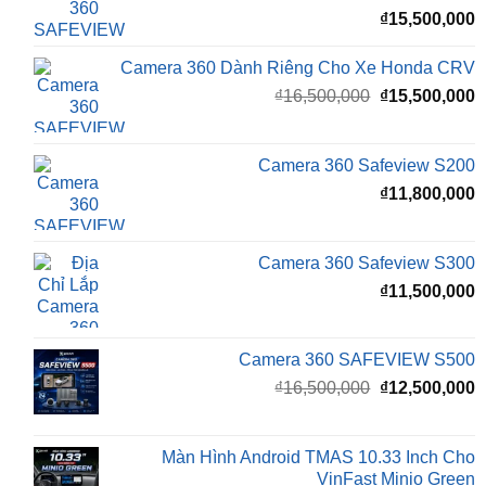
Camera 360 Dành Riêng Cho Xe Honda CRV
Giá
G
₫
16,500,000
₫
15,500,000
gốc
h
là:
t
₫16,500,000.
l
Camera 360 Safeview S200
₫
₫
11,800,000
Camera 360 Safeview S300
₫
11,500,000
Camera 360 SAFEVIEW S500
Giá
G
₫
16,500,000
₫
12,500,000
gốc
h
là:
t
₫16,500,000.
l
Màn Hình Android TMAS 10.33 Inch Cho
₫
VinFast Minio Green
₫
8,000,000