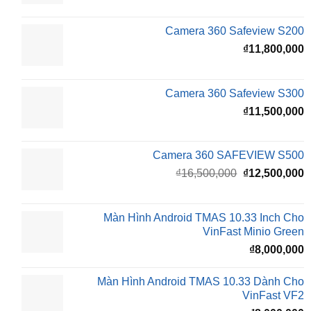
gốc
h
là:
t
₫16,500,000.
l
Camera 360 Safeview S200
₫
₫
11,800,000
Camera 360 Safeview S300
₫
11,500,000
Camera 360 SAFEVIEW S500
Giá
G
₫
16,500,000
₫
12,500,000
gốc
h
là:
t
₫16,500,000.
l
Màn Hình Android TMAS 10.33 Inch Cho
₫
VinFast Minio Green
₫
8,000,000
Màn Hình Android TMAS 10.33 Dành Cho
VinFast VF2