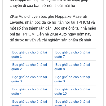
chuyến đi của bạn trở nên thoải mái hơn.
ZKar Auto chuyên bọc ghế Nappa xe Maserati
Levante, nhận bọc da xe hơi tận nơi tại TPHCM và
một số tỉnh thành lân cận. Bọc ghế ô tô tại nhà miễn
phí tại TPHCM. Liên hệ ZKar Auto ngay hôm nay
để được tư vấn và trải nghiệm sản phẩm tốt nhất
Bọc ghế da cho ô tô tại
Bọc ghế da cho ô tô tại
quận 1
quận 7
Bọc ghế da cho ô tô tại
Bọc ghế da cho ô tô tại
quận 2
quận 8
Bọc ghế da cho ô tô tại
Bọc ghế da cho ô tô tại
quận 3
quận 9
Bọc ghế da cho ô tô tại
Bọc ghế da cho ô tô tại
quận 4
quận 10
Bọc ghế da cho ô tô tại
Bọc ghế da cho ô tô tại
quận 5
quận 11