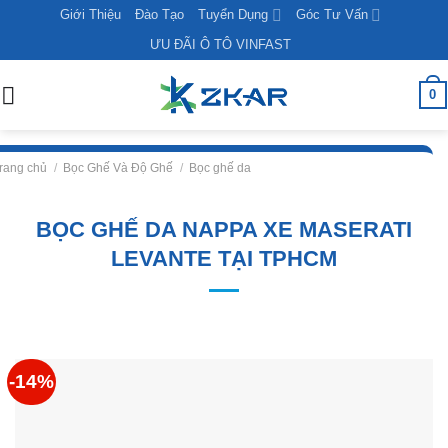
Skip
Giới Thiệu
Đào Tạo
Tuyển Dụng
Góc Tư Vấn
to
ƯU ĐÃI Ô TÔ VINFAST
content
0
rang chủ
/
Bọc Ghế Và Độ Ghế
/
Bọc ghế da
BỌC GHẾ DA NAPPA XE MASERATI
LEVANTE TẠI TPHCM
-14%