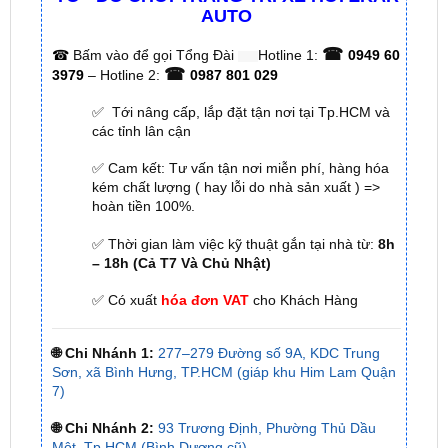
AUTO
☎
☎
Bấm vào để gọi Tổng Đài
Hotline 1:
0949 60
☎
3979
– Hotline 2:
0987 801 029
✅ Tới nâng cấp, lắp đặt tận nơi tại Tp.HCM và
các tỉnh lân cận
✅ Cam kết: Tư vấn tận nơi miễn phí, hàng hóa
kém chất lượng ( hay lỗi do nhà sản xuất ) =>
hoàn tiền 100%.
✅ Thời gian làm việc kỹ thuật gắn tại nhà từ:
8h
– 18h (Cả T7 Và Chủ Nhật)
✅ Có xuất
hóa đơn VAT
cho Khách Hàng
🌐 Chi Nhánh 1:
277–279 Đường số 9A, KDC Trung
Sơn, xã Bình Hưng, TP.HCM (giáp khu Him Lam Quận
7)
🌐 Chi Nhánh 2:
93 Trương Định, Phường Thủ Dầu
Một, Tp.HCM (Bình Dương cũ)