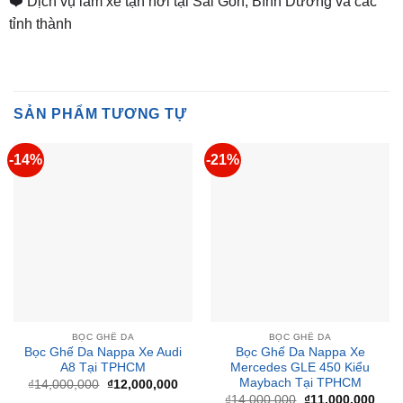
❤️ Dịch vụ làm xe tận nơi tại Sài Gòn, Bình Dương và các
tỉnh thành
SẢN PHẨM TƯƠNG TỰ
-14%
-21%
BỌC GHẾ DA
BỌC GHẾ DA
Bọc Ghế Da Nappa Xe Audi
Bọc Ghế Da Nappa Xe
A8 Tại TPHCM
Mercedes GLE 450 Kiểu
Maybach Tại TPHCM
Giá
Giá
₫
14,000,000
₫
12,000,000
gốc
hiện
Giá
Giá
₫
14,000,000
₫
11,000,000