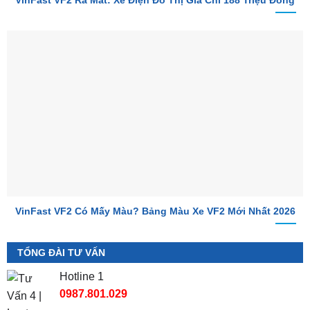
VinFast VF2 Ra Mắt: Xe Điện Đô Thị Giá Chỉ 188 Triệu Đồng
VinFast VF2 Có Mấy Màu? Bảng Màu Xe VF2 Mới Nhất 2026
TỔNG ĐÀI TƯ VẤN
Hotline 1
0987.801.029