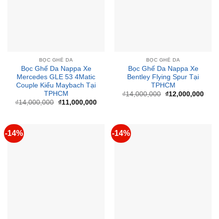
BỌC GHẾ DA
BỌC GHẾ DA
Bọc Ghế Da Nappa Xe
Bọc Ghế Da Nappa Xe
Mercedes GLE 53 4Matic
Bentley Flying Spur Tại
Couple Kiểu Maybach Tại
TPHCM
TPHCM
Giá
Giá
₫
14,000,000
₫
12,000,000
gốc
hiện
Giá
Giá
₫
14,000,000
₫
11,000,000
là:
tại
gốc
hiện
₫14,000,000.
là:
là:
tại
₫12,
₫14,000,000.
là:
₫11,000,000.
-14%
-14%