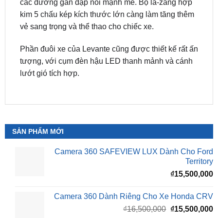
các đường gân dập nổi mạnh mẽ. Bộ la-zăng hợp
kim 5 chấu kép kích thước lớn càng làm tăng thêm
vẻ sang trọng và thể thao cho chiếc xe.
Phần đuôi xe của Levante cũng được thiết kế rất ấn
tượng, với cụm đèn hậu LED thanh mảnh và cánh
lướt gió tích hợp.
SẢN PHẨM MỚI
Camera 360 SAFEVIEW LUX Dành Cho Ford
Territory
₫
15,500,000
Camera 360 Dành Riêng Cho Xe Honda CRV
Giá
G
₫
16,500,000
₫
15,500,000