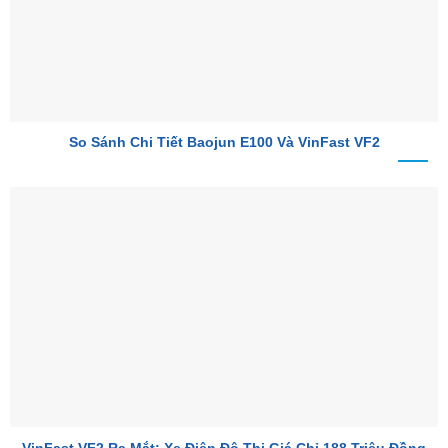
So Sánh Chi Tiết Baojun E100 Và VinFast VF2