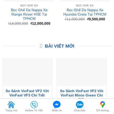
BỌC GHẾ DA
BỌC GHẾ DA
Bọc Ghế Da Nappa Xe
Bọc Ghế Da Nappa Xe
Range Rover HSE Tại
Hyundai Creta Tại TPHCM
TPHCM
Giá
Giá
₫
11,000,000
₫
9,500,000
gốc
hiện
Giá
Giá
₫
14,000,000
₫
12,000,000
là:
tại
gốc
hiện
₫11,000,000.
là:
là:
tại
₫9,50
₫14,000,000.
là:
₫12,000,000.
BÀI VIẾT MỚI
So Sánh VinFast VF2 Với
So Sánh VinFast VF2 Với
VinFast VF3 Chi Tiết
VinFast Minio Green Chi
Tiết
XEM THÊM
Trang chủ
Hotline Tư Vấn
Nhắn tin
Chat Zalo
Chỉ đường
XEM THÊM