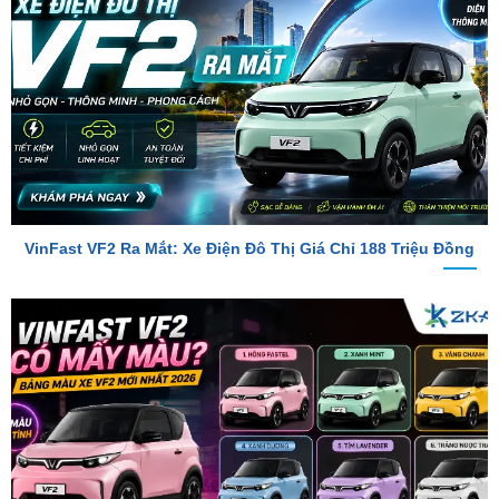
VinFast VF2 Ra Mắt: Xe Điện Đô Thị Giá Chỉ 188 Triệu Đồng