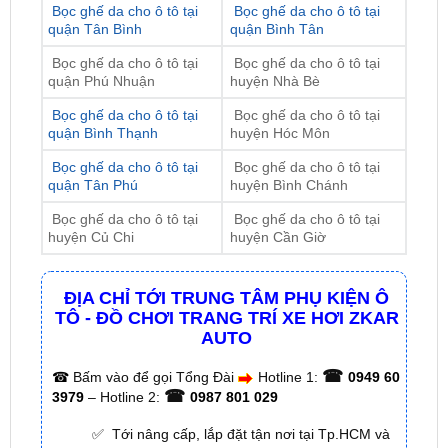
Bọc ghế da cho ô tô tại
Bọc ghế da cho ô tô tại
quận Phú Nhuận
huyện Nhà Bè
Bọc ghế da cho ô tô tại
Bọc ghế da cho ô tô tại
quận Bình Thạnh
huyện Hóc Môn
Bọc ghế da cho ô tô tại
Bọc ghế da cho ô tô tại
quận Tân Phú
huyện Bình Chánh
Bọc ghế da cho ô tô tại
Bọc ghế da cho ô tô tại
huyện Củ Chi
huyện Cần Giờ
ĐỊA CHỈ TỚI TRUNG TÂM PHỤ KIỆN Ô
TÔ - ĐỒ CHƠI TRANG TRÍ XE HƠI ZKAR
AUTO
☎
☎
Bấm vào để gọi Tổng Đài
Hotline 1:
0949 60
☎
3979
– Hotline 2:
0987 801 029
✅ Tới nâng cấp, lắp đặt tận nơi tại Tp.HCM và
các tỉnh lân cận
✅ Cam kết: Tư vấn tận nơi miễn phí, hàng hóa