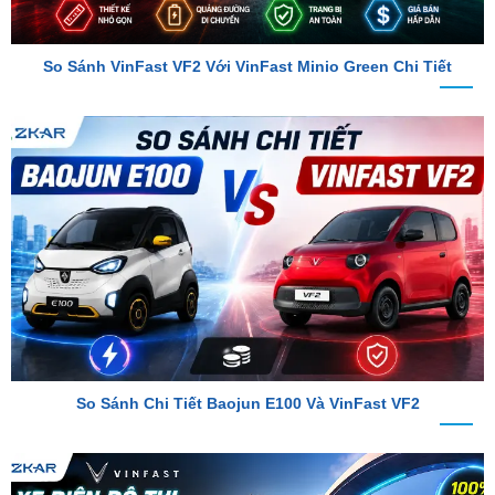
So Sánh VinFast VF2 Với VinFast Minio Green Chi Tiết
So Sánh Chi Tiết Baojun E100 Và VinFast VF2