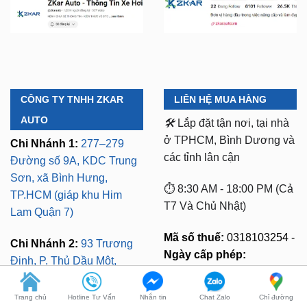
CÔNG TY TNHH ZKAR
LIÊN HỆ MUA HÀNG
AUTO
🛠️
Lắp đặt tận nơi, tại nhà
ở TPHCM, Bình Dương và
Chi Nhánh 1:
277–279
các tỉnh lân cận
Đường số 9A, KDC Trung
Sơn, xã Bình Hưng,
⏱️ 8:30 AM - 18:00 PM (Cả
TP.HCM (giáp khu Him
T7 Và Chủ Nhật)
Lam Quận 7)
Mã số thuế:
0318103254 -
Chi Nhánh 2:
93 Trương
Ngày cấp phép:
Định, P. Thủ Dầu Một,
16/10/2023
TP.HCM (Bình Dương cũ)
Có xuất VAT cho Công
Chi Nhánh 3:
Huỳnh Tấn
Ty
Phát, Quận 7, Tp.HCM
Trang chủ
Hotline Tư Vấn
Nhắn tin
Chat Zalo
Chỉ đường