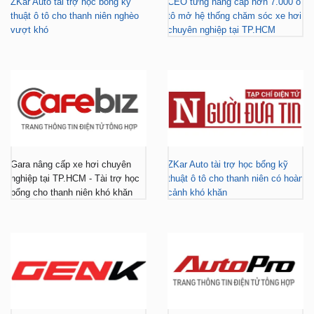
Gara nâng cấp xe hơi chuyên
ZKar Auto tài trợ học bổng kỹ
nghiệp tại TP.HCM - Tài trợ học
thuật ô tô cho thanh niên có hoàn
bổng cho thanh niên khó khăn
cảnh khó khăn
ZKar Auto dẫn đầu xu hướng
ZKar Auto hợp tác với Mitsubishi
“làm đẹp” nâng cấp VF3 “gây
Tiền Giang, khách Việt có thêm