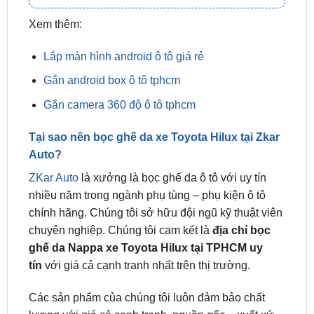
Lắp màn hình android ô tô giá rẻ
Gắn android box ô tô tphcm
Gắn camera 360 độ ô tô tphcm
Tại sao nên bọc ghế da xe Toyota Hilux tại Zkar
Auto?
ZKar Auto
là xưởng là bọc ghế da ô tô với uy tín
nhiều năm trong ngành phụ tùng – phụ kiện ô tô
chính hãng. Chúng tôi sở hữu đội ngũ kỹ thuật viên
chuyên nghiệp. Chúng tôi cam kết là
địa chỉ bọc
ghế da Nappa xe Toyota Hilux tại TPHCM uy
tín
với giá cả cạnh tranh nhất trên thị trường.
Các sản phẩm của chúng tôi luôn đảm bảo chất
lượng với giá cả cạnh tranh, nguồn gốc – xuất xứ
rõ ràng, thời gian thi công nhanh. ZKar Auto cam
kết là địa chỉ bọc ghế da uy tín, cung cấp dịch vụ