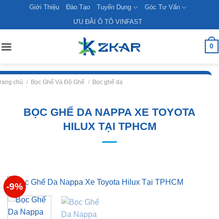
Skip
Giới Thiệu
Đào Tạo
Tuyển Dụng
Góc Tư Vấn
to
ƯU ĐÃI Ô TÔ VINFAST
content
0
rang chủ
/
Bọc Ghế Và Độ Ghế
/
Bọc ghế da
BỌC GHẾ DA NAPPA XE TOYOTA
HILUX TẠI TPHCM
-9%