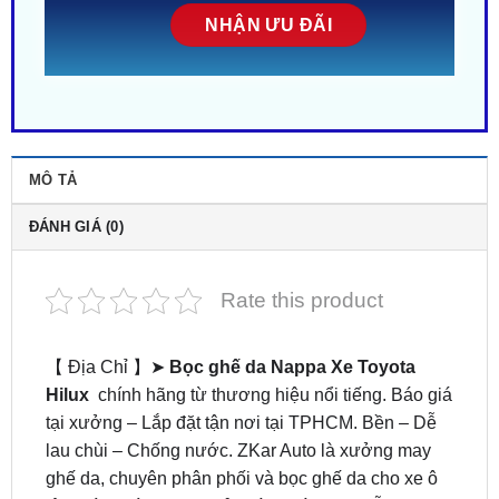
MÔ TẢ
ĐÁNH GIÁ (0)
Rate this product
【 Địa Chỉ 】➤
Bọc ghế da Nappa Xe Toyota
Hilux
chính hãng từ thương hiệu nổi tiếng. Báo giá
tại xưởng – Lắp đặt tận nơi tại TPHCM. Bền – Dễ
lau chùi – Chống nước. ZKar Auto là xưởng may
ghế da, chuyên phân phối và bọc ghế da cho xe ô
tô uy tín, chính hãng, bảo hành dài hạn. Hỗ trợ
khách hãng trọn đời. Liên hệ ngay