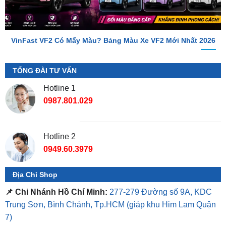
VinFast VF2 Có Mấy Màu? Bảng Màu Xe VF2 Mới Nhất 2026
TỔNG ĐÀI TƯ VẤN
Hotline 1
0987.801.029
Hotline 2
0949.60.3979
Địa Chỉ Shop
📌 Chi Nhánh Hồ Chí Minh:
277-279 Đường số 9A, KDC
Trung Sơn, Bình Chánh, Tp.HCM
(giáp khu Him Lam Quận
7)
📌 Chi Nhánh Bình Dương:
93 Trương Định, P. Hiệp