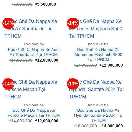
₫6,500,000.
là:
₫5,500,000.
-14%
-14%
BỌC GHẾ DA
BỌC GHẾ DA
Bọc Ghế Da Nappa Xe Audi
Bọc Ghế Da Nappa Xe
A7 Sportback Tại TPHCM
Mercedes Maybach S500
Tại TPHCM
Giá
Giá
₫
14,000,000
₫
12,000,000
gốc
hiện
Giá
Giá
₫
14,000,000
₫
12,000,000
là:
tại
gốc
hiện
₫14,000,000.
là:
là:
tại
₫12,000,000.
₫14,000,000.
là:
₫12,
-14%
-13%
BỌC GHẾ DA
BỌC GHẾ DA
Bọc Ghế Da Nappa Xe
Bọc Ghế Da Nappa Xe
Porsche Macan Tại TPHCM
Hyundai Santafe 2024 Tại
TPHCM
Giá
Giá
₫
14,000,000
₫
12,000,000
gốc
hiện
Giá
Giá
₫
16,000,000
₫
14,000,000
là:
tại
gốc
hiện
₫14,000,000.
là:
là:
tại
₫12,000,000.
₫16,000,000.
là:
₫14,
-21%
-6%