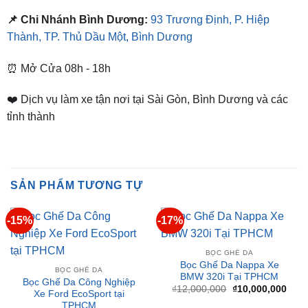
Thành, TP. Thủ Dầu Một, Bình Dương
⏰ Mở Cửa 08h - 18h
❤️ Dịch vụ làm xe tận nơi tại Sài Gòn, Bình Dương và các
tỉnh thành
SẢN PHẨM TƯƠNG TỰ
-15%
-17%
BỌC GHẾ DA
Bọc Ghế Da Nappa Xe
BỌC GHẾ DA
BMW 320i Tại TPHCM
Bọc Ghế Da Công Nghiệp
Giá
Giá
₫
12,000,000
₫
10,000,000
Xe Ford EcoSport tại
gốc
hiện
TPHCM
là:
tại
₫12,000,000.
là:
Giá
Giá
₫
6,500,000
₫
5,500,000
₫10,
gốc
hiện
là:
tại