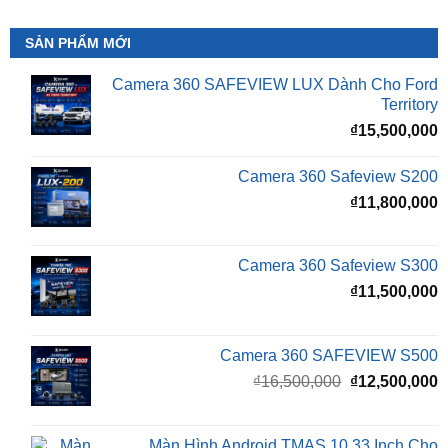
Camera 360 SAFEVIEW LUX Dành Cho Ford
Territory
₫
15,500,000
Camera 360 Safeview S200
₫
11,800,000
Camera 360 Safeview S300
₫
11,500,000
Camera 360 SAFEVIEW S500
Giá
G
₫
16,500,000
₫
12,500,000
gốc
h
là:
t
₫16,500,000.
l
Màn Hình Android TMAS 10.33 Inch Cho
₫
VinFast Minio Green
₫
8,000,000