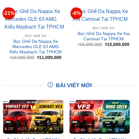
BỌC GHẾ DA
Bọc Ghế Da Nappa Xe Kia
BỌC GHẾ DA
Carnival Tại TPHCM
Bọc Ghế Da Nappa Xe
Giá
Giá
₫
16,000,000
₫
15,000,000
Mercedes GLE 63 AMG
gốc
hiện
Kiểu Maybach Tại TPHCM
là:
tại
₫16,000,000.
là:
Giá
Giá
₫
14,000,000
₫
11,000,000
₫15,
gốc
hiện
là:
tại
₫14,000,000.
là:
₫11,000,000.
BÀI VIẾT MỚI
So Sánh VinFast VF2 Với
So Sánh VinFast VF2 Với
VinFast VF3 Chi Tiết
VinFast Minio Green Chi
Tiết