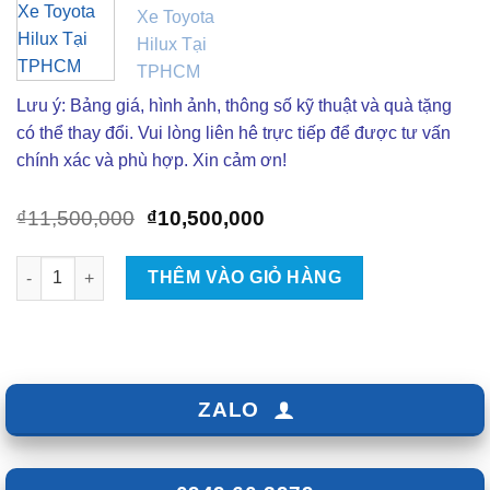
Lưu ý: Bảng giá, hình ảnh, thông số kỹ thuật và quà tặng
có thể thay đổi. Vui lòng liên hê trực tiếp để được tư vấn
chính xác và phù hợp. Xin cảm ơn!
Giá
Giá
₫
11,500,000
₫
10,500,000
gốc
hiện
là:
tại
Bọc Ghế Da Nappa Xe Toyota Hilux Tại TPHCM số lượng
THÊM VÀO GIỎ HÀNG
₫11,500,000.
là:
₫10,500,000.
ZALO