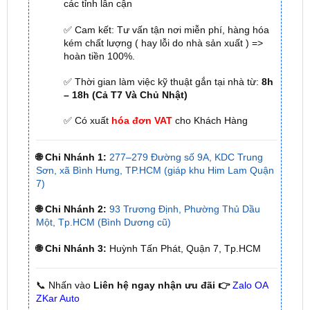
kém chất lượng ( hay lỗi do nhà sản xuất ) =>
hoàn tiền 100%.
✅ Thời gian làm việc kỹ thuật gắn tại nhà từ:
8h
– 18h (Cả T7 Và Chủ Nhật)
✅ Có xuất
hóa đơn VAT
cho Khách Hàng
🌐 Chi Nhánh 1:
277–279 Đường số 9A, KDC Trung
Sơn, xã Bình Hưng, TP.HCM (giáp khu Him Lam Quận
7)
🌐 Chi Nhánh 2:
93 Trương Định, Phường Thủ Dầu
Một, Tp.HCM (Bình Dương cũ)
🌐 Chi Nhánh 3:
Huỳnh Tấn Phát, Quận 7, Tp.HCM
📞 Nhấn vào
Liên hệ ngay nhận ưu đãi 👉
Zalo OA
ZKar Auto
Xem thêm: