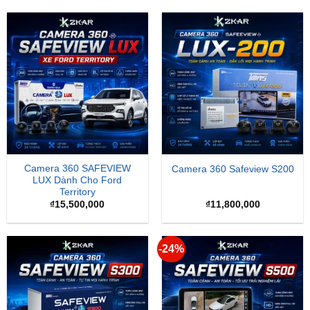
Camera 360 SAFEVIEW
Camera 360 Safeview S200
LUX Dành Cho Ford
Territory
₫
15,500,000
₫
11,800,000
-24%