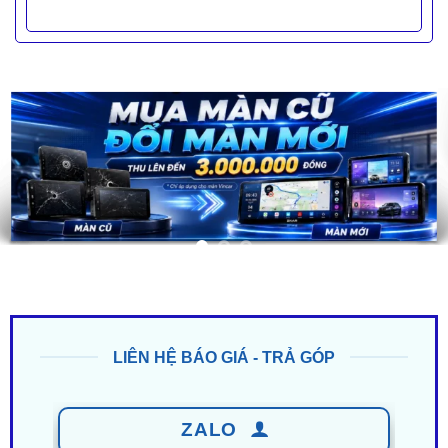
LIÊN HỆ BÁO GIÁ - TRẢ GÓP
ZALO