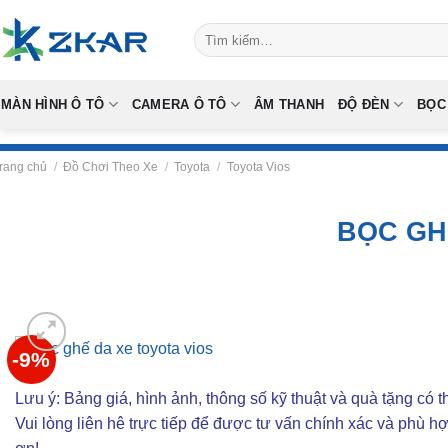
Skip
Tìm
to
kiếm:
content
MÀN HÌNH Ô TÔ
CAMERA Ô TÔ
ÂM THANH
ĐỘ ĐÈN
BỌC
rang chủ
/
Đồ Chơi Theo Xe
/
Toyota
/
Toyota Vios
BỌC GH
-9%
Lưu ý: Bảng giá, hình ảnh, thông số kỹ thuật và quà tặng có th
Vui lòng liên hê trực tiếp để được tư vấn chính xác và phù h