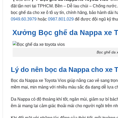
đặt tận nơi tại TPHCM. Bền – Dễ lau chùi – Chống nước
bọc ghế da cho xe ô tô uy tín, chính hãng, bảo hành dài h
0949.60.3979
hoặc
0987.801.029
để được đội ngũ kỹ thu
Xưởng Bọc ghế da Nappa xe To
Bọc ghế da x
Lý do nên bọc da Nappa cho xe T
Bọc da Nappa xe Toyota Vios giúp nâng cao vẻ sang trọn
mềm mại, mịn màng với nhiều màu sắc đa dạng dễ lựa chọ
Da Nappa có độ thoáng khí tốt, ngăn mùi, giảm sự bí bách
êm ái mang lại cảm giác thoải mái cho người ngồi trên n
Khi đối mặt với những tác động của thời tiết, môi trường