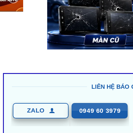
LIÊN HỆ BÁO 
ZALO
0949 60 3979