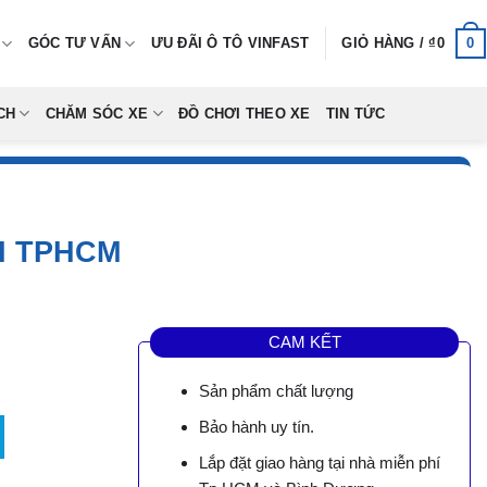
0
GÓC TƯ VẤN
ƯU ĐÃI Ô TÔ VINFAST
GIỎ HÀNG /
₫
0
CH
CHĂM SÓC XE
ĐỒ CHƠI THEO XE
TIN TỨC
I TPHCM
CAM KẾT
Sản phẩm chất lượng
số lượng
Bảo hành uy tín.
0,000.
Lắp đặt giao hàng tại nhà miễn phí