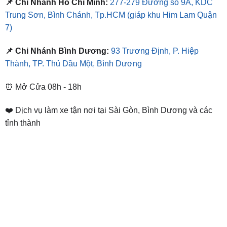
📌 Chi Nhánh Hồ Chí Minh:
277-279 Đường số 9A, KDC
Trung Sơn, Bình Chánh, Tp.HCM
(giáp khu Him Lam Quận
7)
📌 Chi Nhánh Bình Dương:
93 Trương Định, P. Hiệp
Thành, TP. Thủ Dầu Một, Bình Dương
⏰ Mở Cửa 08h - 18h
❤️ Dịch vụ làm xe tận nơi tại Sài Gòn, Bình Dương và các
tỉnh thành