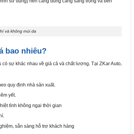
 trình sử dụng) nên càng dùng càng sang trọng và bền
hí và không mùi da
á bao nhiêu?
s có sự khác nhau về giá cả và chất lượng. Tại ZKar Auto,
o quy định nhà sản xuất.
êm yết.
ệt tình không ngại thời gian
í.
nghiệm, sẵn sàng hỗ trợ khách hàng