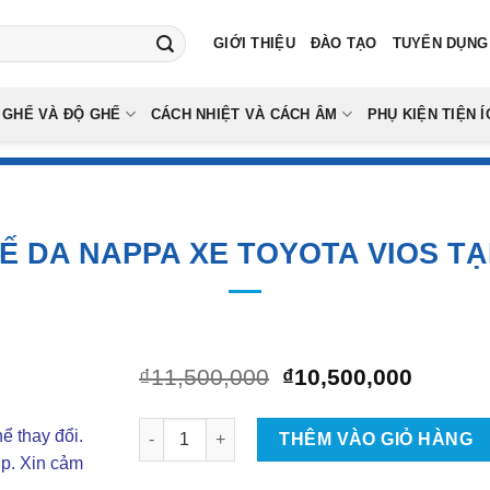
GIỚI THIỆU
ĐÀO TẠO
TUYỂN DỤNG
 GHẾ VÀ ĐỘ GHẾ
CÁCH NHIỆT VÀ CÁCH ÂM
PHỤ KIỆN TIỆN Í
Ế DA NAPPA XE TOYOTA VIOS TẠ
Giá
Giá
₫
11,500,000
₫
10,500,000
gốc
hiện
là:
tại
Bọc Ghế Da Nappa Xe Toyota Vios Tại TPHCM 
ể thay đổi.
₫11,500,000.
là:
THÊM VÀO GIỎ HÀNG
₫10,50
ợp. Xin cảm