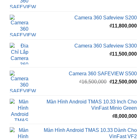
gốc
h
là:
t
₫16,500,000.
l
Camera 360 Safeview S200
₫
₫
11,800,000
Camera 360 Safeview S300
₫
11,500,000
Camera 360 SAFEVIEW S500
Giá
G
₫
16,500,000
₫
12,500,000
gốc
h
là:
t
₫16,500,000.
l
Màn Hình Android TMAS 10.33 Inch Cho
₫
VinFast Minio Green
₫
8,000,000
Màn Hình Android TMAS 10.33 Dành Cho
VinFast VF2