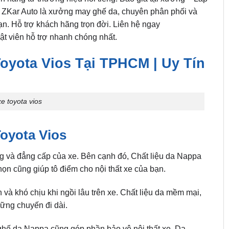
. ZKar Auto là xưởng may ghế da, chuyên phân phối và
ạn. Hỗ trợ khách hãng trọn đời. Liên hệ ngay
ật viên hỗ trợ nhanh chóng nhất.
yota Vios Tại TPHCM | Uy Tín
e toyota vios
oyota Vios
g và đẳng cấp của xe. Bên cạnh đó, Chất liệu da Nappa
n cũng giúp tô điểm cho nội thất xe của bạn.
 và khó chịu khi ngồi lâu trên xe. Chất liệu da mềm mại,
hững chuyến đi dài.
 ghế da Nappa cũng góp phần bảo vệ nội thất xe. Da