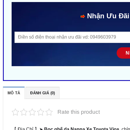
Nhận Ưu Đãi
MÔ TẢ
ĐÁNH GIÁ (0)
Rate this product
【 Địa Chỉ 】➤
Bọc ghế da Nappa Xe Toyota Vios
chín