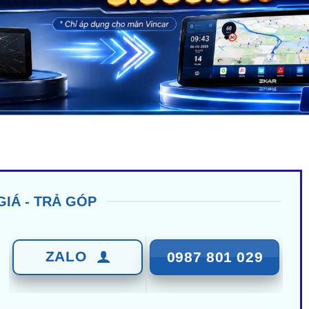
GIÁ - TRẢ GÓP
ZALO
0987 801 029