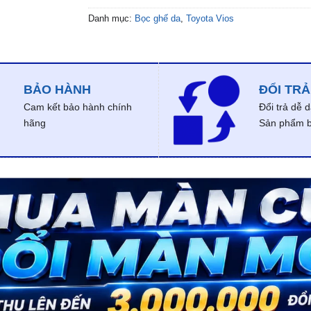
Danh mục:
Bọc ghế da
,
Toyota Vios
BẢO HÀNH
ĐỔI TRẢ
Cam kết bảo hành chính
Đổi trả dễ 
hãng
Sản phẩm bị