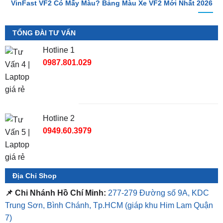
TỔNG ĐÀI TƯ VẤN
Hotline 1
0987.801.029
Hotline 2
0949.60.3979
Địa Chỉ Shop
📌 Chi Nhánh Hồ Chí Minh:
277-279 Đường số 9A, KDC
Trung Sơn, Bình Chánh, Tp.HCM
(giáp khu Him Lam Quận
7)
📌 Chi Nhánh Bình Dương:
93 Trương Định, P. Hiệp