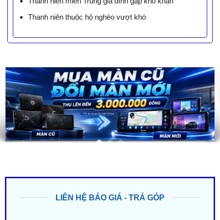
Thanh niên miền Trung gia đình gặp khó khăn
Thanh niên thuộc hộ nghèo vượt khó
LIÊN HỆ BÁO GIÁ - TRẢ GÓP
ZALO