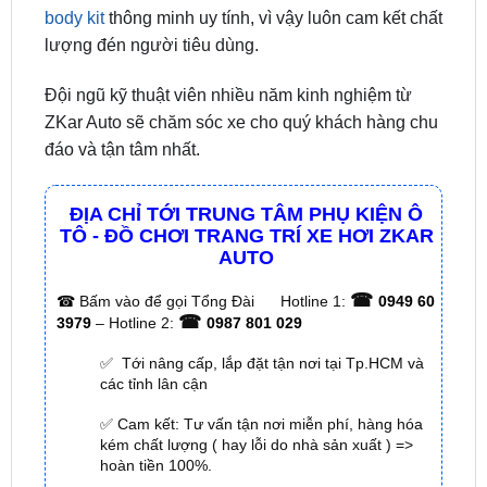
Đội ngũ kỹ thuật viên nhiều năm kinh nghiệm từ
ZKar Auto sẽ chăm sóc xe cho quý khách hàng chu
đáo và tận tâm nhất.
ĐỊA CHỈ TỚI TRUNG TÂM PHỤ KIỆN Ô
TÔ - ĐỒ CHƠI TRANG TRÍ XE HƠI ZKAR
AUTO
☎
☎
Bấm vào để gọi Tổng Đài
Hotline 1:
0949 60
☎
3979
– Hotline 2:
0987 801 029
✅ Tới nâng cấp, lắp đặt tận nơi tại Tp.HCM và
các tỉnh lân cận
✅ Cam kết: Tư vấn tận nơi miễn phí, hàng hóa
kém chất lượng ( hay lỗi do nhà sản xuất ) =>
hoàn tiền 100%.
✅ Thời gian làm việc kỹ thuật gắn tại nhà từ:
8h
– 18h (Cả T7 Và Chủ Nhật)