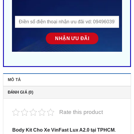
MÔ TẢ
ĐÁNH GIÁ (0)
Rate this product
Body Kit Cho Xe VinFast Lux A2.0 tại TPHCM
.
Địa chỉ gắn Body Kit cho ô tô
VinFast Lux
A2.0
chính hãng. Giá ưu đãi ✔️. ZKar Auto trung