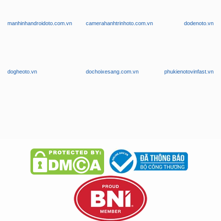
dogheoto.vn
dochoixesang.com.vn
phukienotovinfast.vn
Chúng tôi chuyên nghiệp trong phục vụ, có phục vụ tận nơi. Tận tình
tư vấn, bảo hành nghiêm túc và giá thành phải chăng!