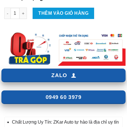
Body Kit Cho Xe VinFast Lux A2.0 số lượng
THÊM VÀO GIỎ HÀNG
ZALO
0949 60 3979
Chất Lượng Uy Tín: ZKar Auto tự hào là địa chỉ uy tín