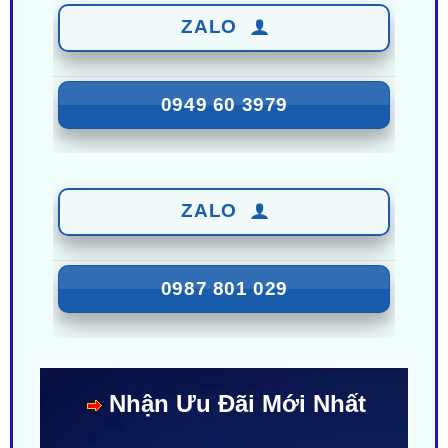
0949 60 3979
ZALO
0987 801 029
Nhận Ưu Đãi Mới Nhất