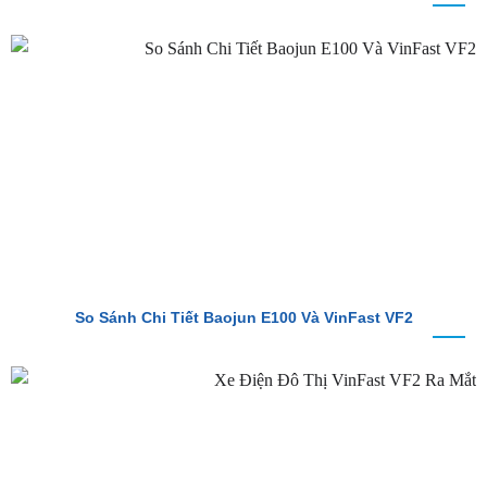
So Sánh Chi Tiết Baojun E100 Và VinFast VF2