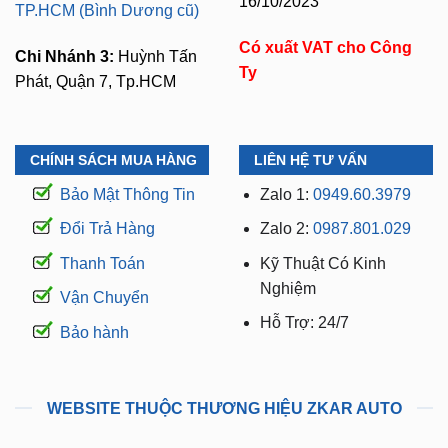
Chi Nhánh 3:
Huỳnh Tấn
Ty
Phát, Quận 7, Tp.HCM
CHÍNH SÁCH MUA HÀNG
LIÊN HỆ TƯ VẤN
Bảo Mật Thông Tin
Zalo 1:
0949.60.3979
Đổi Trả Hàng
Zalo 2:
0987.801.029
Thanh Toán
Kỹ Thuật Có Kinh
Nghiệm
Vận Chuyển
Hỗ Trợ: 24/7
Bảo hành
WEBSITE THUỘC THƯƠNG HIỆU ZKAR AUTO
manhinhandroidoto.com.vn
camerahanhtrinhoto.com.vn
dodenoto.vn