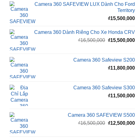
₫
15,500,000
Camera 360 Dành Riêng Cho Xe Honda CRV
Giá
G
₫
16,500,000
₫
15,500,000
gốc
h
là:
t
₫16,500,000.
l
Camera 360 Safeview S200
₫
₫
11,800,000
Camera 360 Safeview S300
₫
11,500,000
Camera 360 SAFEVIEW S500
Giá
G
₫
16,500,000
₫
12,500,000
gốc
h
là:
t
₫16,500,000.
l
Màn Hình Android TMAS 10.33 Inch Cho
₫
VinFast Minio Green