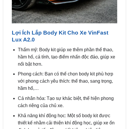
Lợi Ích Lắp Body Kit Cho Xe VinFast
Lux A2.0
Thẩm mỹ: Body kit giúp xe thêm phần thể thao,
hầm hố, cá tính, tạo điểm nhấn độc đáo, giúp xe
nổi bật hơn.
Phong cách: Bạn có thể chọn body kit phù hợp
với phong cách yêu thích: thể thao, sang trọng,
hầm hố,…
Cá nhân hóa: Tạo sự khác biệt, thể hiện phong
cách riêng của chủ xe.
Khả năng khí động học: Một số body kit được
thiết kế nhằm cải thiện khí động học, giúp xe ổn
định hơn ở tốc độ cao, tiết kiệm nhiên liệu.
Tăng cường khả năng làm mát: Một số bộ phận