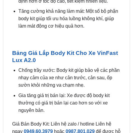
body kit giúp tối ưu hóa luồng không khí, giúp
làm mát động cơ hiệu quả hơn.
Bảng Giá Lắp Body Kit Cho Xe VinFast
Lux A2.0
Chống trầy xước: Body kit giúp bảo vệ các phần
nhạy cảm của xe như cản trước, cản sau, ốp
sườn khỏi những va chạm nhẹ.
Gia tăng giá trị bán lại: Xe được độ body kit
thường có giá trị bán lại cao hơn so với xe
nguyên bản.
Giá Bán Body Kit: Liên hệ zalo / hotline Liên hệ
ngay
0949.60.3979
hoặc
0987.801.029
để được hỗ
trợ bởi đội ngũ kỹ thuật viên tận tâm và giá ưu đãi
mới nhất.