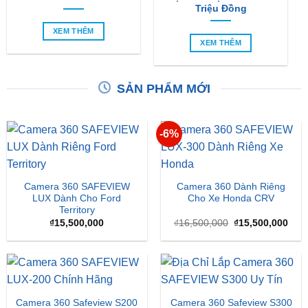
XEM THÊM
SẢN PHẨM MỚI
-6%
Camera 360 SAFEVIEW
Camera 360 Dành Riêng
LUX Dành Cho Ford
Cho Xe Honda CRV
Territory
Giá
Giá
₫
15,500,000
₫
16,500,000
₫
15,500,000
gốc
hiện
là:
tại
₫16,500,000.
là:
₫15,
Camera 360 Safeview S200
Camera 360 Safeview S300
₫
11,800,000
₫
11,500,000