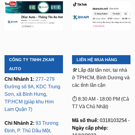
CÔNG TY TNHH ZKAR
LIÊN HỆ MUA HÀNG
AUTO
🛠️
Lắp đặt tận nơi, tại nhà
ở TPHCM, Bình Dương và
Chi Nhánh 1:
277–279
các tỉnh lân cận
Đường số 9A, KDC Trung
Sơn, xã Bình Hưng,
⏱️ 8:30 AM - 18:00 PM (Cả
TP.HCM (giáp khu Him
T7 Và Chủ Nhật)
Lam Quận 7)
Mã số thuế:
0318103254 -
Chi Nhánh 2:
93 Trương
Ngày cấp phép:
Định, P. Thủ Dầu Một,
16/10/2023
TP.HCM (Bình Dương cũ)
Có xuất VAT cho Công