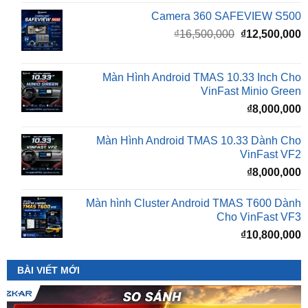
gốc
h
là:
t
₫16,500,000.
l
Màn Hình Android TMAS 10.33 Inch Cho
₫
VinFast Minio Green
₫
8,000,000
Màn Hình Android TMAS 10.33 Dành Cho
VinFast VF2
₫
8,000,000
Màn hình Cluster Android TMAS T600 Dành
Cho VinFast VF3
₫
10,800,000
BÀI VIẾT MỚI