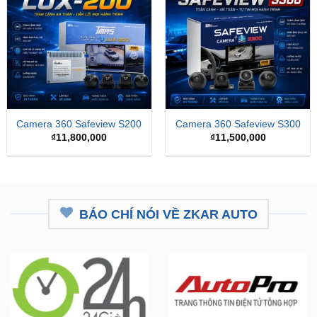
Camera 360 Safeview S200
Camera 360 Safeview S300
₫
11,800,000
₫
11,500,000
BÁO CHÍ NÓI VỀ ZKAR AUTO
ZKar Auto tài trợ học bổng kỹ
CEO từng nâng cấp hơn 7.000 ô