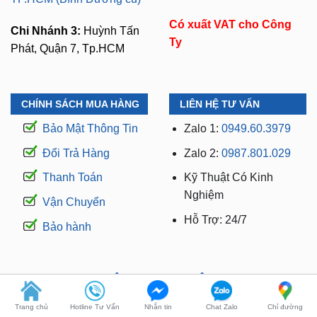
Ty
Phát, Quận 7, Tp.HCM
CHÍNH SÁCH MUA HÀNG
LIÊN HỆ TƯ VẤN
Bảo Mật Thông Tin
Zalo 1:
0949.60.3979
Đổi Trả Hàng
Zalo 2:
0987.801.029
Thanh Toán
Kỹ Thuật Có Kinh
Nghiệm
Vận Chuyển
Hỗ Trợ: 24/7
Bảo hành
WEBSITE THUỘC THƯƠNG HIỆU ZKAR AUTO
Trang chủ
Hotline Tư Vấn
Nhắn tin
Chat Zalo
Chỉ đường