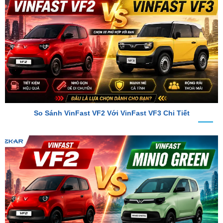
So Sánh VinFast VF2 Với VinFast VF3 Chi Tiết