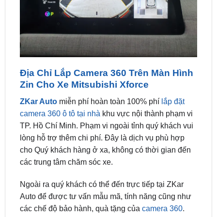
Địa Chỉ Lắp Camera 360 Trên Màn Hình
Zin Cho Xe Mitsubishi Xforce
ZKar Auto
miễn phí hoàn toàn 100% phí
lắp đặt
camera 360 ô tô tại nhà
khu vực nội thành phạm vi
TP. Hồ Chí Minh. Phạm vi ngoài tỉnh quý khách vui
lòng hỗ trợ thêm chi phí. Đây là dịch vụ phù hợp
cho Quý khách hàng ở xa, không có thời gian đến
các trung tâm chăm sóc xe.
Ngoài ra quý khách có thể đến trực tiếp tại ZKar
Auto để được tư vấn mẫu mã, tính năng cũng như
các chế độ bảo hành, quà tặng của
camera 360
.
ZKar Auto là đại lý chính hãng phân phối các sản
phẩm
camera 360
thông minh uy tính, vì vậy luôn