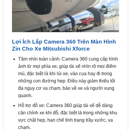
Lợi Ích Lắp Camera 360 Trên Màn Hình
Zin Cho Xe Mitsubishi Xforce
Tầm nhìn toàn cảnh: Camera 360 cung cấp hình
ảnh từ mọi phía xe, giúp tài xế nhìn rõ mọi điểm
mù, đặc biệt là khi lùi xe, vào cua hay đi trong
những con đường hẹp. Điều này giảm thiểu tối
đa nguy cơ va chạm, bảo vệ xe và người xung
quanh.
Hỗ trợ đỗ xe: Camera 360 giúp tài xế dễ dàng
căn chỉnh xe khi đỗ, đặc biệt là trong những khu
vực chật hẹp, hạn chế tình trạng trầy xước, va
chạm.
Phát hiện vật cản: Hệ thống camera có thể phát
hiện vật cản gần xe và cảnh báo cho tài xế, giúp