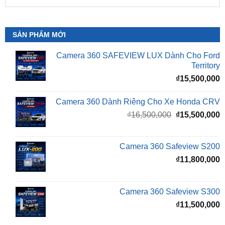
SẢN PHẨM MỚI
Camera 360 SAFEVIEW LUX Dành Cho Ford
Territory
₫
15,500,000
Camera 360 Dành Riêng Cho Xe Honda CRV
Giá
G
₫
16,500,000
₫
15,500,000
gốc
h
là:
t
₫16,500,000.
l
Camera 360 Safeview S200
₫
₫
11,800,000
Camera 360 Safeview S300
₫
11,500,000
Camera 360 SAFEVIEW S500
Giá
G
₫
16,500,000
₫
12,500,000