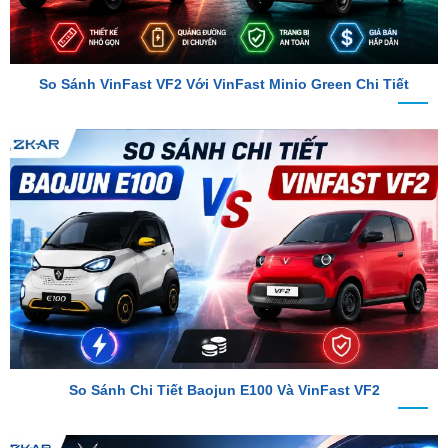
So Sánh VinFast VF2 Với VinFast Minio Green Chi Tiết
So Sánh Chi Tiết Baojun E100 Và VinFast VF2