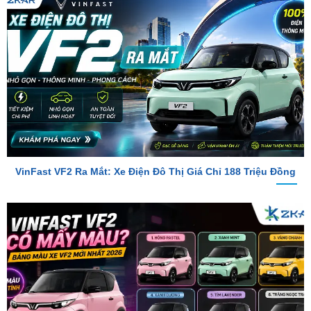
VinFast VF2 Ra Mắt: Xe Điện Đô Thị Giá Chỉ 188 Triệu Đồng