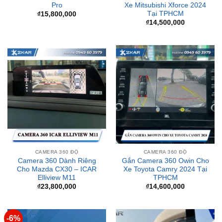
CAMERA 360 ĐỘ
CAMERA 360 ĐỘ
Camera 360 Dành Riêng
Gắn Camera 360 Owin Cho
Cho Mazda CX30 – ICAR
Xe Toyota Camry 2024 Tại
Elliview M11
TPHCM
₫
23,800,000
₫
14,600,000
-6%