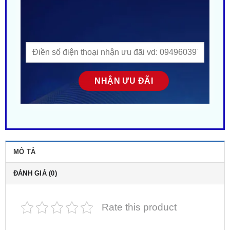
MÔ TẢ
ĐÁNH GIÁ (0)
Rate this product
Mitsubishi Xforce Lắp Camera 360 Trên Màn
Hình Zin
Tại TPHCM
. Địa chỉ lắp camera 360 cho