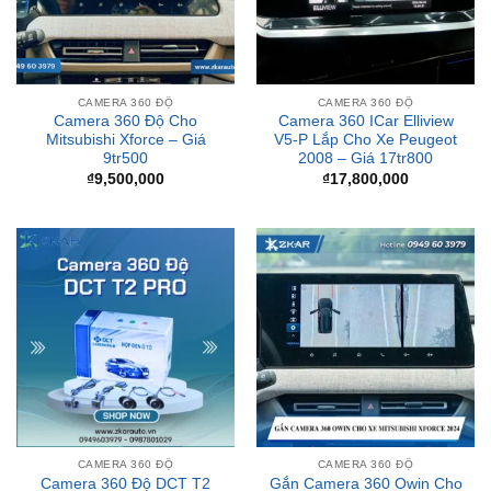
CAMERA 360 ĐỘ
CAMERA 360 ĐỘ
Camera 360 Độ Cho
Camera 360 ICar Elliview
Mitsubishi Xforce – Giá
V5-P Lắp Cho Xe Peugeot
9tr500
2008 – Giá 17tr800
₫
9,500,000
₫
17,800,000
CAMERA 360 ĐỘ
CAMERA 360 ĐỘ
Camera 360 Độ DCT T2
Gắn Camera 360 Owin Cho
Pro
Xe Mitsubishi Xforce 2024
Tại TPHCM
₫
15,800,000
₫
14,500,000