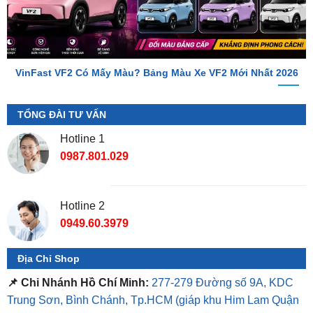
VinFast VF2 Có Mấy Màu? Bảng Màu Xe VF2 Mới Nhất 2026
TỔNG ĐÀI TƯ VẤN
Hotline 1
0987.801.029
Hotline 2
0949.60.3979
Địa Chỉ Shop
📌 Chi Nhánh Hồ Chí Minh:
277-279 Đường số 9A, KDC
Trung Sơn, Bình Chánh, Tp.HCM
(giáp khu Him Lam Quận
7)