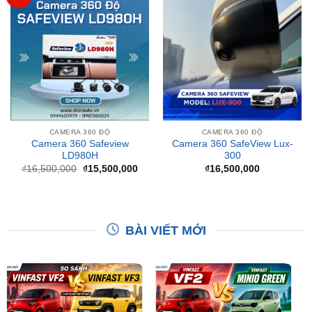
CAMERA 360 ĐỘ
CAMERA 360 ĐỘ
Camera 360 Safeview
Camera 360 SafeView Lux-
LD980H
300
Giá
Giá
₫
16,500,000
₫
15,500,000
₫
16,500,000
gốc
hiện
là:
tại
₫16,500,000.
là:
₫15,500,000.
BÀI VIẾT MỚI