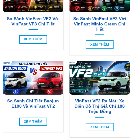
So Sánh VinFast VF2 Với
So Sánh VinFast VF2 Với
VinFast VF3 Chi Tiết
VinFast Minio Green Chi
Tiết
XEM THÊM
XEM THÊM
So Sánh Chi Tiết Baojun
VinFast VF2 Ra Mắt: Xe
E100 Và VinFast VF2
Điện Đô Thị Giá Chỉ 188
Triệu Đồng
XEM THÊM
XEM THÊM
SẢN PHẨM MỚI