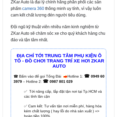
cam kết chất lượng đén người tiêu dùng.
Đội ngũ kỹ thuật viên nhiều năm kinh nghiệm từ
ZKar Auto sẽ chăm sóc xe cho quý khách hàng chu
đáo và tận tâm nhất.
ĐỊA CHỈ TỚI TRUNG TÂM PHỤ KIỆN Ô
TÔ - ĐỒ CHƠI TRANG TRÍ XE HƠI ZKAR
AUTO
☎
☎
Bấm vào để gọi Tổng Đài
Hotline 1:
0949 60
☎
3979
– Hotline 2:
0987 801 029
✅ Tới nâng cấp, lắp đặt tận nơi tại Tp.HCM và
các tỉnh lân cận
✅ Cam kết: Tư vấn tận nơi miễn phí, hàng hóa
kém chất lượng ( hay lỗi do nhà sản xuất ) =>
hoàn tiền 100%.
✅ Thời gian làm việc kỹ thuật gắn tại nhà từ:
8h
– 18h (Cả T7 Và Chủ Nhật)