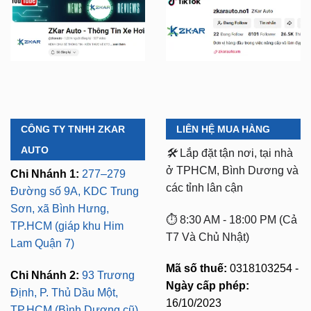
CÔNG TY TNHH ZKAR
LIÊN HỆ MUA HÀNG
AUTO
🛠️
Lắp đặt tận nơi, tại nhà
ở TPHCM, Bình Dương và
Chi Nhánh 1:
277–279
các tỉnh lân cận
Đường số 9A, KDC Trung
Sơn, xã Bình Hưng,
⏱️ 8:30 AM - 18:00 PM (Cả
TP.HCM (giáp khu Him
T7 Và Chủ Nhật)
Lam Quận 7)
Mã số thuế:
0318103254 -
Chi Nhánh 2:
93 Trương
Ngày cấp phép:
Định, P. Thủ Dầu Một,
16/10/2023
TP.HCM (Bình Dương cũ)
Có xuất VAT cho Công
Chi Nhánh 3:
Huỳnh Tấn