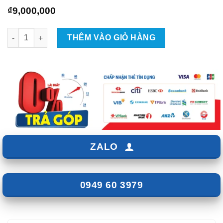
₫
9,000,000
Misubishi Xfocer Lắp Camera 360 Trên Màn Hình Zin - Giá 9tr s
THÊM VÀO GIỎ HÀNG
ZALO
0949 60 3979