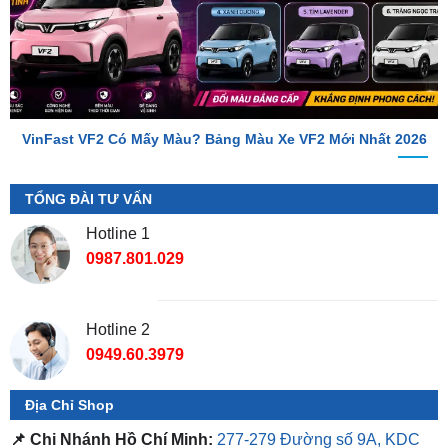
VinFast VF2 Có Mấy Màu? Bảng Màu Xe VF2 Mới Nhất 2026
TỔNG ĐÀI TƯ VẤN
Hotline 1
0987.801.029
Hotline 2
0949.60.3979
Địa Chỉ Shop
📌 Chi Nhánh Hồ Chí Minh:
277-279 Đường số 9A, KDC
Trung Sơn, Bình Chánh, Tp.HCM
(giáp khu Him Lam Quận
7)