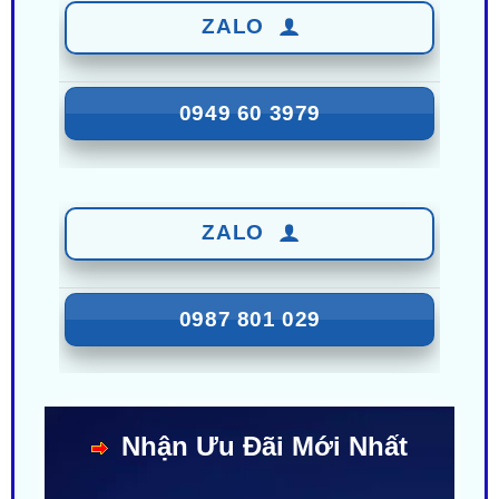
0949 60 3979
ZALO
0987 801 029
Nhận Ưu Đãi Mới Nhất