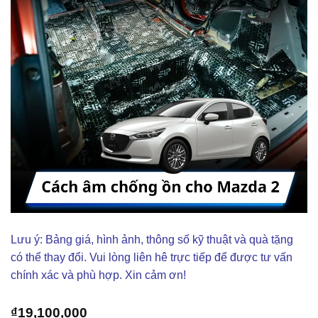
Lưu ý: Bảng giá, hình ảnh, thông số kỹ thuật và quà tặng
có thể thay đổi. Vui lòng liên hê trực tiếp để được tư vấn
chính xác và phù hợp. Xin cảm ơn!
₫
19,100,000