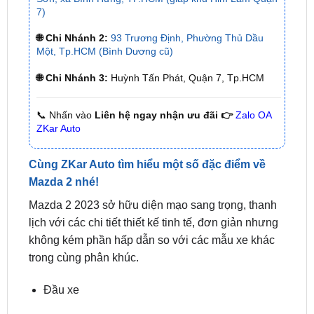
🌐 Chi Nhánh 2:
93 Trương Định, Phường Thủ Dầu
Một, Tp.HCM (Bình Dương cũ)
🌐 Chi Nhánh 3:
Huỳnh Tấn Phát, Quận 7, Tp.HCM
📞 Nhấn vào
Liên hệ ngay nhận ưu đãi 👉
Zalo OA
ZKar Auto
Cùng ZKar Auto tìm hiểu một số đặc điểm về
Mazda 2 nhé!
Mazda 2 2023 sở hữu diện mạo sang trọng, thanh
lịch với các chi tiết thiết kế tinh tế, đơn giản nhưng
không kém phần hấp dẫn so với các mẫu xe khác
trong cùng phân khúc.
Đầu xe
Lưới tản nhiệt hình thang với các thanh nan ngang
mạ crom sáng bóng