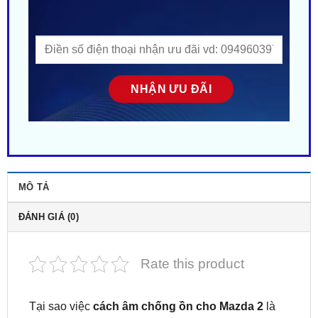
MÔ TẢ
ĐÁNH GIÁ (0)
Rate this product
Tại sao việc
cách âm chống ồn cho Mazda 2
là
rất cần thiết giúp nâng cao trải nghiệm lái xe? Dù là
dòng xe được ưa chuộng tuy nhiên Mazda 2 vẫn có