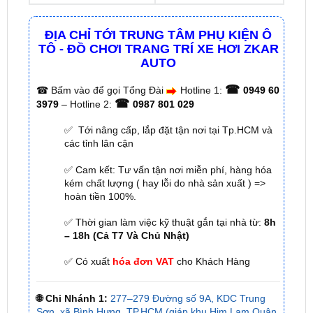
TÔ - ĐỒ CHƠI TRANG TRÍ XE HƠI ZKAR
AUTO
☎
☎
Bấm vào để gọi Tổng Đài
Hotline 1:
0949 60
☎
3979
– Hotline 2:
0987 801 029
✅ Tới nâng cấp, lắp đặt tận nơi tại Tp.HCM và
các tỉnh lân cận
✅ Cam kết: Tư vấn tận nơi miễn phí, hàng hóa
kém chất lượng ( hay lỗi do nhà sản xuất ) =>
hoàn tiền 100%.
✅ Thời gian làm việc kỹ thuật gắn tại nhà từ:
8h
– 18h (Cả T7 Và Chủ Nhật)
✅ Có xuất
hóa đơn VAT
cho Khách Hàng
🌐 Chi Nhánh 1:
277–279 Đường số 9A, KDC Trung
Sơn, xã Bình Hưng, TP.HCM (giáp khu Him Lam Quận
7)