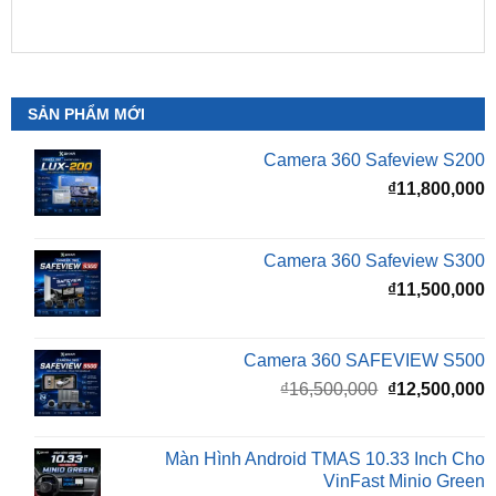
SẢN PHẨM MỚI
Camera 360 Safeview S200
₫
11,800,000
Camera 360 Safeview S300
₫
11,500,000
Camera 360 SAFEVIEW S500
Giá
G
₫
16,500,000
₫
12,500,000
gốc
h
là:
t
₫16,500,000.
l
Màn Hình Android TMAS 10.33 Inch Cho
₫
VinFast Minio Green
₫
8,000,000