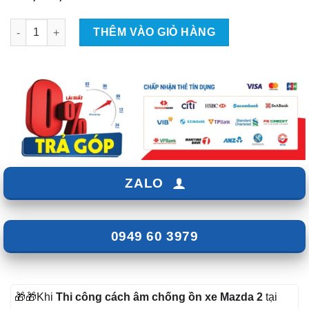
Cách âm chống ồn cho Mazda 2 số lượng
THÊM VÀO GIỎ HÀNG
ZALO
0949 60 3979
🎁🎁Khi
Thi công cách âm chống ồn xe Mazda 2
tại