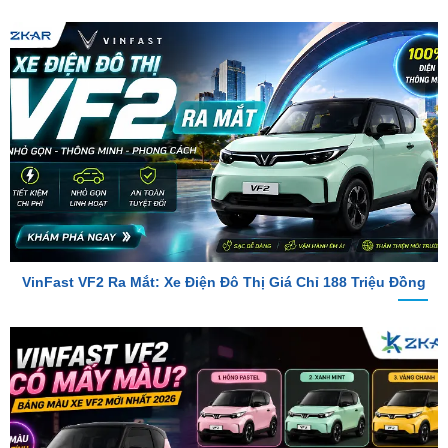
VinFast VF2 Ra Mắt: Xe Điện Đô Thị Giá Chỉ 188 Triệu Đồng