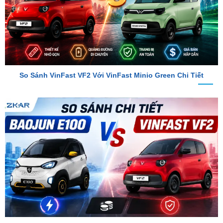
So Sánh VinFast VF2 Với VinFast Minio Green Chi Tiết
So Sánh Chi Tiết Baojun E100 Và VinFast VF2