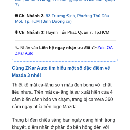
🌐 Chi Nhánh 2:
93 Trương Định, Phường Thủ Dầu
Một, Tp.HCM (Bình Dương cũ)
🌐 Chi Nhánh 3:
Huỳnh Tấn Phát, Quận 7, Tp.HCM
📞 Nhấn vào
Liên hệ ngay nhận ưu đãi 👉
Zalo OA
ZKar Auto
Cùng ZKar Auto tìm hiểu một số đặc điểm về
Mazda 3 nhé!
Thiết kế mặt ca-lăng sơn màu đen bóng với chất
liệu nhựa. Trên mặt ca-lăng là sự xuất hiện của 4
cảm biến cảnh báo va chạm, trang bị camera 360
nằm ngay phía trên logo Mazda.
Trang bị đèn chiếu sáng ban ngày dạng hình trong
khuyết, điểm nhấn ở phần ốp bên hông đèn với
nhiều ống dẫn sáng tạo hình giúp đèn xe sách sảo.