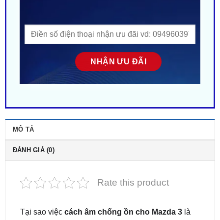
MÔ TẢ
ĐÁNH GIÁ (0)
Rate this product
Tại sao việc
cách âm chống ồn cho Mazda 3
là
rất cần thiết giúp nâng cao trải nghiệm lái xe? Dù là
dòng xe được ưa chuộng tuy nhiên Mazda 3 vẫn có