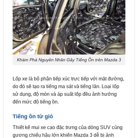
Khám Phá Nguyên Nhân Gây Tiếng Ồn trên Mazda 3
Lốp xe là bộ phận tiếp xúc trực tiếp với mặt đường,
do đó sẽ tạo ra tiếng ma sát và tiếng lăn. Loại lốp
sử dụng, độ mòn và áp suất lốp đều ảnh hưởng
đến mức độ tiếng ồn.
Tiếng ồn từ gió
Thiết kế mui xe cao đặc trưng của dòng SUV cùng
gương chiếu hậu lớn khiến Mazda 3 dễ bị ảnh
hưởng bởi tiếng gió rít khi di chuyển ở tốc độ cao.