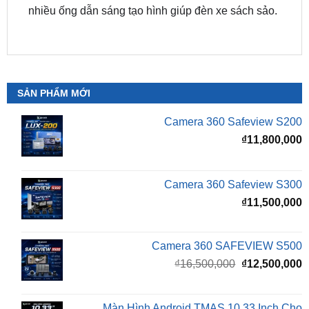
SẢN PHẨM MỚI
Camera 360 Safeview S200
₫
11,800,000
Camera 360 Safeview S300
₫
11,500,000
Camera 360 SAFEVIEW S500
Giá
G
₫
16,500,000
₫
12,500,000
gốc
h
là:
t
₫16,500,000.
l
Màn Hình Android TMAS 10.33 Inch Cho
₫
VinFast Minio Green
₫
8,000,000