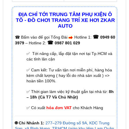
TÔ - ĐỒ CHƠI TRANG TRÍ XE HƠI ZKAR
AUTO
☎
☎
Bấm vào để gọi Tổng Đài
Hotline 1:
0949 60
☎
3979
– Hotline 2:
0987 801 029
✅ Tới nâng cấp, lắp đặt tận nơi tại Tp.HCM và
các tỉnh lân cận
✅ Cam kết: Tư vấn tận nơi miễn phí, hàng hóa
kém chất lượng ( hay lỗi do nhà sản xuất ) =>
hoàn tiền 100%.
✅ Thời gian làm việc kỹ thuật gắn tại nhà từ:
8h
– 18h (Cả T7 Và Chủ Nhật)
✅ Có xuất
hóa đơn VAT
cho Khách Hàng
🌐 Chi Nhánh 1:
277–279 Đường số 9A, KDC Trung
Sơn, xã Bình Hưng, TP.HCM (giáp khu Him Lam Quận
7)