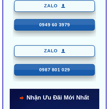
0949 60 3979
ZALO
0987 801 029
Nhận Ưu Đãi Mới Nhất