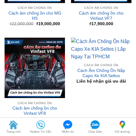
HS
Vinfast VF7
Giá
Giá
₫
22,000,000
₫
19,000,000
₫
17,900,000
gốc
hiện
là:
tại
₫22,000,000.
là:
₫19,000,000.
CÁCH ÂM CHỐNG ỒN
Cách Âm Chống Ồn Nắp
Capo Xe KIA Seltos
Liên hệ nhận giá ưu đãi
CÁCH ÂM CHỐNG ỒN
Cách âm chống ồn cho
Vinfast VF8
₫
18,500,000
Trang chủ
Hotline Tư Vấn
Nhắn tin
Chat Zalo
Chỉ đường