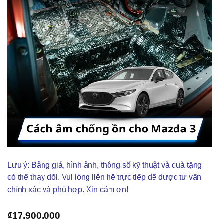
Lưu ý: Bảng giá, hình ảnh, thông số kỹ thuật và quà tặng
có thể thay đổi. Vui lòng liên hê trực tiếp để được tư vấn
chính xác và phù hợp. Xin cảm ơn!
₫
17,900,000