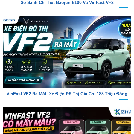
VinFast VF2 Ra Mắt: Xe Điện Đô Thị Giá Chỉ 188 Triệu Đồng