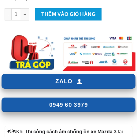
Cách âm chống ồn cho Mazda 3 số lượng
THÊM VÀO GIỎ HÀNG
ZALO
0949 60 3979
🎁🎁Khi
Thi công cách âm chống ồn xe Mazda 3
tại