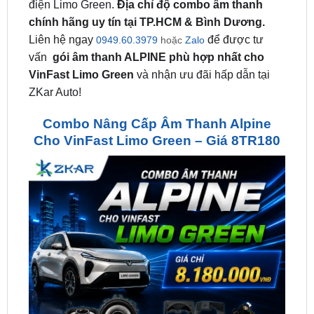
Liên hệ ngay
để được tư
0949.60.3979
hoặc
Zalo
vấn
gói âm thanh ALPINE phù hợp nhất cho
VinFast Limo Green
và nhận ưu đãi hấp dẫn tại
ZKar Auto!
Combo Nâng Cấp Âm Thanh Alpine
Cho VinFast Limo Green – Giá 8TR180