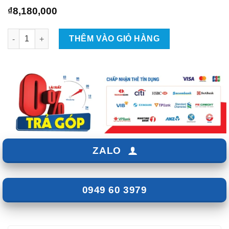
₫
8,180,000
Combo Âm Thanh Alpine Cho VinFast Limo Green - Giá 8TR180
THÊM VÀO GIỎ HÀNG
ZALO
0949 60 3979