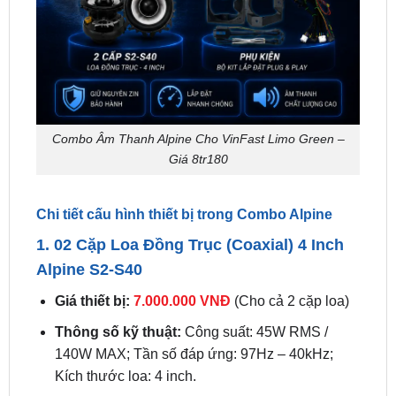
Combo Âm Thanh Alpine Cho VinFast Limo Green –
Giá 8tr180
Chi tiết cấu hình thiết bị trong Combo Alpine
1. 02 Cặp Loa Đồng Trục (Coaxial) 4 Inch
Alpine S2-S40
Giá thiết bị:
7.000.000 VNĐ
(Cho cả 2 cặp loa)
Thông số kỹ thuật:
Công suất: 45W RMS /
140W MAX; Tần số đáp ứng: 97Hz – 40kHz;
Kích thước loa: 4 inch.
Chức năng:
Thiết kế tích hợp loa treble đồng
trục ngay trên màng loa mid-bass. Cặp loa này