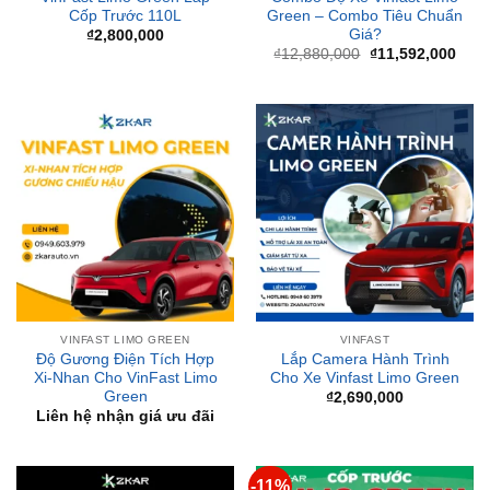
gốc
hiện
là:
tại
₫12,880,000.
là:
₫11,
VINFAST LIMO GREEN
VINFAST
Độ Gương Điện Tích Hợp
Lắp Camera Hành Trình
Xi-Nhan Cho VinFast Limo
Cho Xe Vinfast Limo Green
Green
₫
2,690,000
Liên hệ nhận giá ưu đãi
-11%