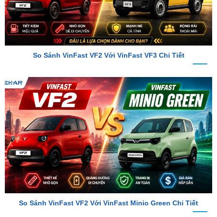
So Sánh VinFast VF2 Với VinFast VF3 Chi Tiết
So Sánh VinFast VF2 Với VinFast Minio Green Chi Tiết