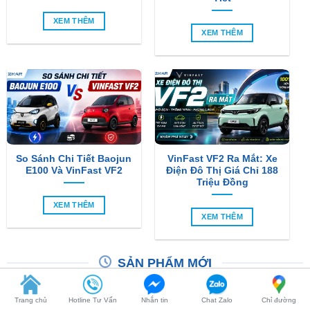
So Sánh Chi Tiết Baojun
VinFast VF2 Ra Mắt: Xe
E100 Và VinFast VF2
Điện Đô Thị Giá Chỉ 188
Triệu Đồng
XEM THÊM
XEM THÊM
SẢN PHẨM MỚI
-6%
Trang chủ
Hotline Tư Vấn
Nhắn tin
Chat Zalo
Chỉ đường