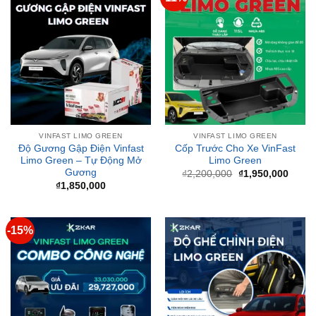
VINFAST LIMO GREEN
VINFAST LIMO GREEN
Độ Gương Gập Điện Vinfast
Cốp Trước Cho Xe VinFast
Limo Green – Tự Động Mở
Limo Green
Gương
Giá
Giá
₫
2,200,000
₫
1,950,000
gốc
hiện
₫
1,850,000
là:
tại
₫2,200,000.
là:
₫1,95
-15%