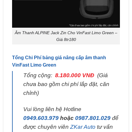
Âm Thanh ALPINE Jack Zin Cho VinFast Limo Green –
Giá 8tr180
Tổng Chi Phí bảng giá nâng cấp âm thanh
VinFast Limo Green
Tổng cộng:
8.180.000 VNĐ
(Giá
chưa bao gồm chi phí lắp đặt, căn
chỉnh)
Vui lòng liên hệ Hotline
0949.603.979
hoặc
0987.801.029
để
được chuyên viên
ZKar Auto
tư vấn
nhanh!