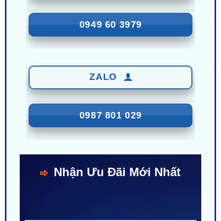
ZALO
0987 801 029
Nhận Ưu Đãi Mới Nhất