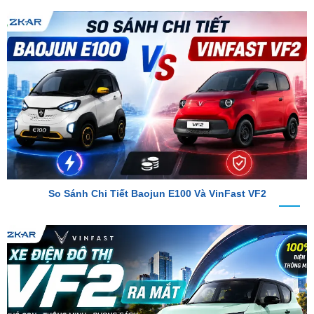
So Sánh Chi Tiết Baojun E100 Và VinFast VF2