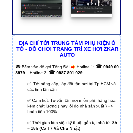
ĐỊA CHỈ TỚI TRUNG TÂM PHỤ KIỆN Ô
TÔ - ĐỒ CHƠI TRANG TRÍ XE HƠI ZKAR
AUTO
☎
☎
Bấm vào để gọi Tổng Đài
Hotline 1:
0949 60
☎
3979
– Hotline 2:
0987 801 029
✅ Tới nâng cấp, lắp đặt tận nơi tại Tp.HCM và
các tỉnh lân cận
✅ Cam kết: Tư vấn tận nơi miễn phí, hàng hóa
kém chất lượng ( hay lỗi do nhà sản xuất ) =>
hoàn tiền 100%.
✅ Thời gian làm việc kỹ thuật gắn tại nhà từ:
8h
– 18h (Cả T7 Và Chủ Nhật)
✅ Có xuất
hóa đơn VAT
cho Khách Hàng