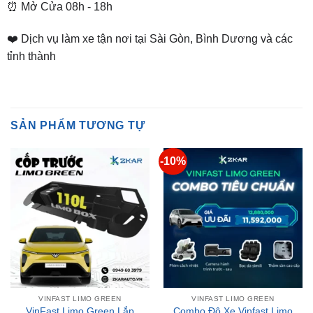
❤️ Dịch vụ làm xe tận nơi tại Sài Gòn, Bình Dương và các
tỉnh thành
SẢN PHẨM TƯƠNG TỰ
-10%
VINFAST LIMO GREEN
VINFAST LIMO GREEN
VinFast Limo Green Lắp
Combo Độ Xe Vinfast Limo
Cốp Trước 110L
Green – Combo Tiêu Chuẩn
Giá?
₫
2,800,000
Giá
Giá
₫
12,880,000
₫
11,592,000