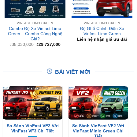
VINFAST LIMO GREEN
VINFAST LIMO GREEN
Combo Độ Xe Vinfast Limo
Độ Ghế Chỉnh Điện Xe
Green – Combo Công Nghệ
Vinfast Limo Green
Giá?
Liên hệ nhận giá ưu đãi
Giá
Giá
₫
35,030,000
₫
29,727,000
gốc
hiện
là:
tại
₫35,030,000.
là:
₫29,727,000.
BÀI VIẾT MỚI
So Sánh VinFast VF2 Với
So Sánh VinFast VF2 Với
VinFast VF3 Chi Tiết
VinFast Minio Green Chi
Tiết
XEM THÊM
XEM THÊM