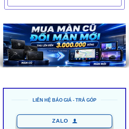
LIÊN HỆ BÁO GIÁ - TRẢ GÓP
ZALO
0949 60 3979