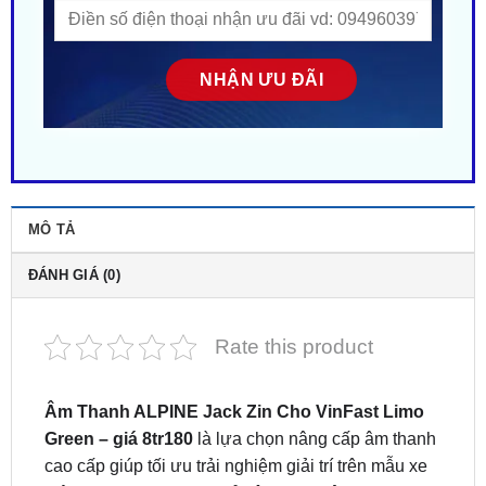
MÔ TẢ
ĐÁNH GIÁ (0)
Rate this product
Âm Thanh ALPINE Jack Zin Cho VinFast Limo
Green – giá 8tr180
là lựa chọn nâng cấp âm thanh
cao cấp giúp tối ưu trải nghiệm giải trí trên mẫu xe
điện Limo Green.
Địa chỉ độ combo âm thanh
chính hãng uy tín tại TP.HCM & Bình Dương.