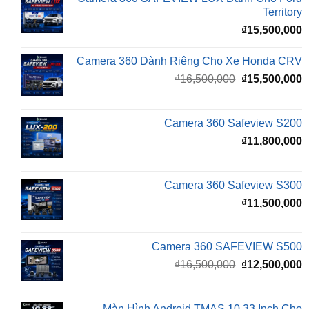
Camera 360 Dành Riêng Cho Xe Honda CRV
Giá
G
₫
16,500,000
₫
15,500,000
gốc
h
là:
t
₫16,500,000.
l
Camera 360 Safeview S200
₫
₫
11,800,000
Camera 360 Safeview S300
₫
11,500,000
Camera 360 SAFEVIEW S500
Giá
G
₫
16,500,000
₫
12,500,000
gốc
h
là:
t
₫16,500,000.
l
Màn Hình Android TMAS 10.33 Inch Cho
₫
VinFast Minio Green
₫
8,000,000