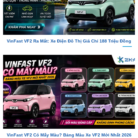
VinFast VF2 Ra Mắt: Xe Điện Đô Thị Giá Chỉ 188 Triệu Đồng
VinFast VF2 Có Mấy Màu? Bảng Màu Xe VF2 Mới Nhất 2026
TỔNG ĐÀI TƯ VẤN