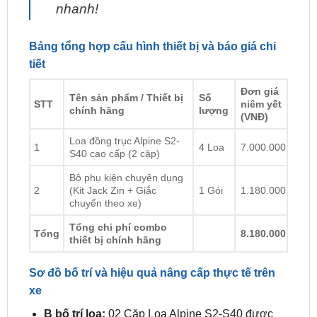
Bảng tổng hợp cấu hình thiết bị và báo giá chi
tiết
Đơn giá
Tên sản phẩm / Thiết bị
Số
STT
niêm yết
chính hãng
lượng
(VNĐ)
Loa đồng trục Alpine S2-
1
4 Loa
7.000.000
S40 cao cấp (2 cặp)
Bộ phụ kiện chuyên dụng
2
(Kit Jack Zin + Giắc
1 Gói
1.180.000
chuyển theo xe)
Tổng chi phí combo
Tổng
8.180.000
thiết bị chính hãng
Sơ đồ bố trí và hiệu quả nâng cấp thực tế trên
xe
B bố trí loa:
02 Cặp Loa Alpine S2-S40 được
lắp đặt thay thế đồng bộ vào 4 vị trí cửa xe
nguyên bản.