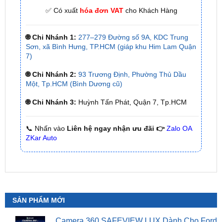
🌐 Chi Nhánh 1:
277–279 Đường số 9A, KDC Trung
Sơn, xã Bình Hưng, TP.HCM (giáp khu Him Lam Quận
7)
🌐 Chi Nhánh 2:
93 Trương Định, Phường Thủ Dầu
Một, Tp.HCM (Bình Dương cũ)
🌐 Chi Nhánh 3:
Huỳnh Tấn Phát, Quận 7, Tp.HCM
📞 Nhấn vào
Liên hệ ngay nhận ưu đãi 👉
Zalo OA
ZKar Auto
SẢN PHẨM MỚI
Camera 360 SAFEVIEW LUX Dành Cho Ford
Territory
₫
15,500,000