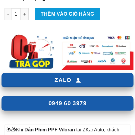
Dán phim PPF cho xe Viloran số lượng
THÊM VÀO GIỎ HÀNG
ZALO
0949 60 3979
🎁🎁Khi
Dán Phim PPF
Viloran
tại ZKar Auto, khách