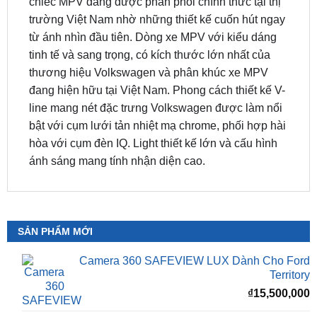
từ ánh nhìn đầu tiên. Dòng xe MPV với kiểu dáng
tinh tế và sang trọng, có kích thước lớn nhất của
thương hiệu Volkswagen và phân khúc xe MPV
đang hiện hữu tại Việt Nam. Phong cách thiết kế V-
line mang nét đặc trưng Volkswagen được làm nổi
bật với cụm lưới tản nhiệt mạ chrome, phối hợp hài
hòa với cụm đèn IQ. Light thiết kế lớn và cấu hình
ánh sáng mang tính nhận diện cao.
SẢN PHẨM MỚI
Camera 360 SAFEVIEW LUX Dành Cho Ford
Territory
₫
15,500,000
Camera 360 Dành Riêng Cho Xe Honda CRV
Giá
G
₫
16,500,000
₫
15,500,000