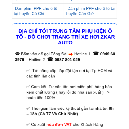
ĐỊA CHỈ TỚI TRUNG TÂM PHỤ KIỆN Ô
TÔ - ĐỒ CHƠI TRANG TRÍ XE HƠI ZKAR
AUTO
☎
☎
Bấm vào để gọi Tổng Đài
Hotline 1:
0949 60
☎
3979
– Hotline 2:
0987 801 029
✅ Tới nâng cấp, lắp đặt tận nơi tại Tp.HCM và
các tỉnh lân cận
✅ Cam kết: Tư vấn tận nơi miễn phí, hàng hóa
kém chất lượng ( hay lỗi do nhà sản xuất ) =>
hoàn tiền 100%.
✅ Thời gian làm việc kỹ thuật gắn tại nhà từ:
8h
– 18h (Cả T7 Và Chủ Nhật)
✅ Có xuất
hóa đơn VAT
cho Khách Hàng
🌐 Chi Nhánh 1:
277–279 Đường số 9A, KDC Trung