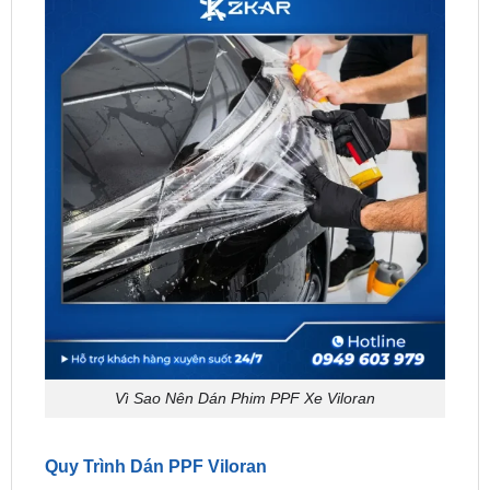
Vì Sao Nên Dán Phim PPF Xe Viloran
Quy Trình Dán PPF Viloran
Chuẩn bị bề mặt: Trước khi dán phim PPF, bề
mặt của xe Viloran cần được làm sạch kỹ càng.