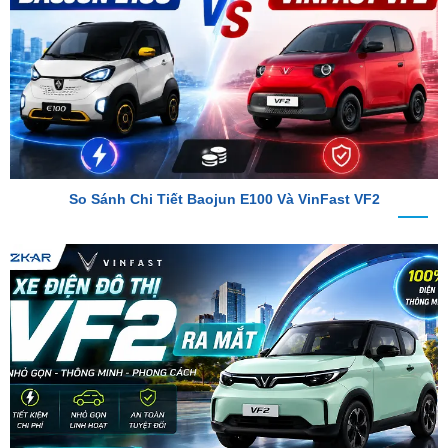
So Sánh Chi Tiết Baojun E100 Và VinFast VF2