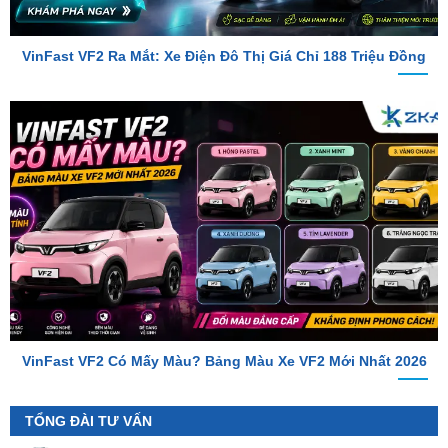
VinFast VF2 Ra Mắt: Xe Điện Đô Thị Giá Chỉ 188 Triệu Đồng
VinFast VF2 Có Mấy Màu? Bảng Màu Xe VF2 Mới Nhất 2026
TỔNG ĐÀI TƯ VẤN
Hotline 1
0987.801.029