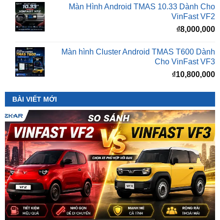
₫
8,000,000
Màn hình Cluster Android TMAS T600 Dành
Cho VinFast VF3
₫
10,800,000
BÀI VIẾT MỚI
So Sánh VinFast VF2 Với VinFast VF3 Chi Tiết