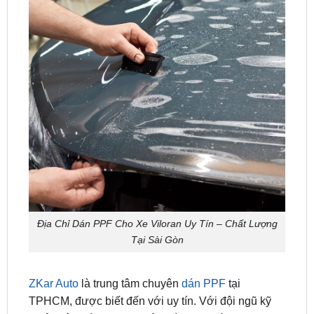
Địa Chỉ Dán PPF Cho Xe Viloran Uy Tín – Chất Lượng
Tại Sài Gòn
ZKar Auto
là trung tâm chuyên
dán PPF
tại
TPHCM, được biết đến với uy tín. Với đội ngũ kỹ
thuật viên giàu kinh nghiệm và được đào tạo kỹ
lưỡng, chúng tôi cam kết cung cấp dịch vụ chăm