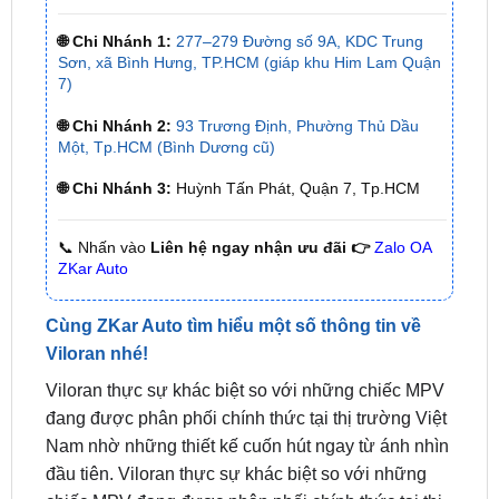
Sơn, xã Bình Hưng, TP.HCM (giáp khu Him Lam Quận
7)
🌐 Chi Nhánh 2:
93 Trương Định, Phường Thủ Dầu
Một, Tp.HCM (Bình Dương cũ)
🌐 Chi Nhánh 3:
Huỳnh Tấn Phát, Quận 7, Tp.HCM
📞 Nhấn vào
Liên hệ ngay nhận ưu đãi 👉
Zalo OA
ZKar Auto
Cùng ZKar Auto tìm hiểu một số thông tin về
Viloran nhé!
Viloran thực sự khác biệt so với những chiếc MPV
đang được phân phối chính thức tại thị trường Việt
Nam nhờ những thiết kế cuốn hút ngay từ ánh nhìn
đầu tiên. Viloran thực sự khác biệt so với những
chiếc MPV đang được phân phối chính thức tại thị
trường Việt Nam nhờ những thiết kế cuốn hút ngay