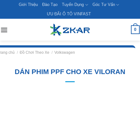
Skip
Giới Thiệu
Đào Tạo
Tuyển Dụng
Góc Tư Vấn
to
ƯU ĐÃI Ô TÔ VINFAST
content
0
rang chủ
/
Đồ Chơi Theo Xe
/
Volkswagen
DÁN PHIM PPF CHO XE VILORAN