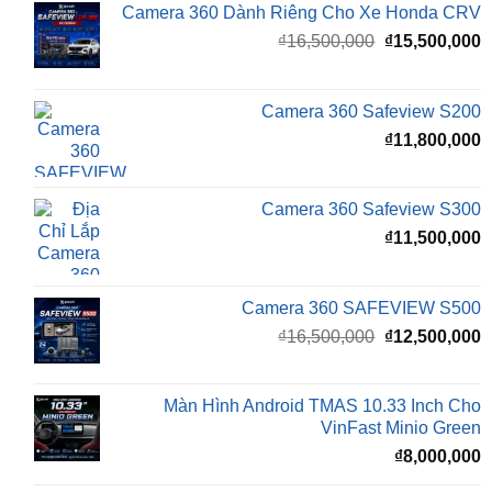
gốc
h
là:
t
₫16,500,000.
l
Camera 360 Safeview S200
₫
₫
11,800,000
Camera 360 Safeview S300
₫
11,500,000
Camera 360 SAFEVIEW S500
Giá
G
₫
16,500,000
₫
12,500,000
gốc
h
là:
t
₫16,500,000.
l
Màn Hình Android TMAS 10.33 Inch Cho
₫
VinFast Minio Green
₫
8,000,000
Màn Hình Android TMAS 10.33 Dành Cho
VinFast VF2