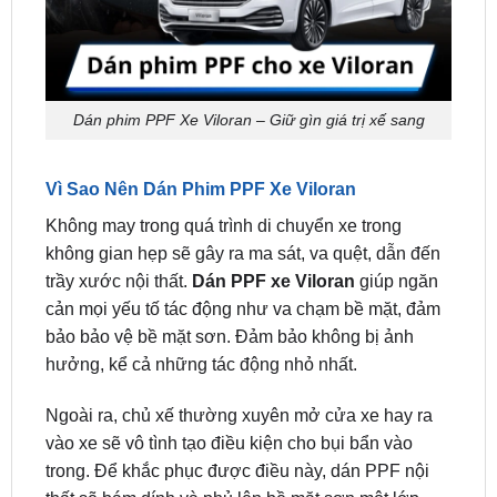
Dán phim PPF Xe Viloran – Giữ gìn giá trị xế sang
Vì Sao Nên Dán Phim PPF Xe Viloran
Không may trong quá trình di chuyển xe trong
không gian hẹp sẽ gây ra ma sát, va quệt, dẫn đến
trầy xước nội thất.
Dán PPF xe Viloran
giúp ngăn
cản mọi yếu tố tác động như va chạm bề mặt, đảm
bảo bảo vệ bề mặt sơn. Đảm bảo không bị ảnh
hưởng, kể cả những tác động nhỏ nhất.
Ngoài ra, chủ xế thường xuyên mở cửa xe hay ra
vào xe sẽ vô tình tạo điều kiện cho bụi bẩn vào
trong. Để khắc phục được điều này, dán PPF nội
thất sẽ bám dính và phủ lên bề mặt sơn một lớp
màng bảo vệ trong suốt, giúp tăng độ bóng cho xe.