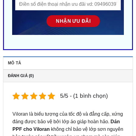
MÔ TẢ
ĐÁNH GIÁ (0)
5/5 - (1 bình chọn)
Viloran là biểu tượng của tốc độ và đẳng cấp, xứng
đáng được bảo vệ bởi lớp áo giáp hoàn hảo.
Dán
PPF cho Viloran
không chỉ bảo vệ lớp sơn nguyên
bản trước các vết trầy xước, va chạm mà còn giúp
duy trì vẻ ngoài xe hoàn mỹ và bền bỉ theo thời