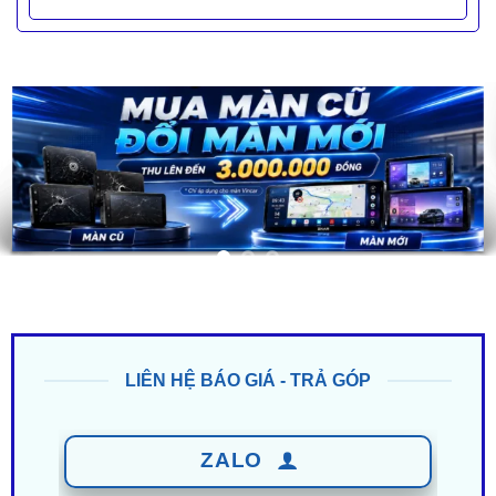
LIÊN HỆ BÁO GIÁ - TRẢ GÓP
ZALO
0949 60 3979