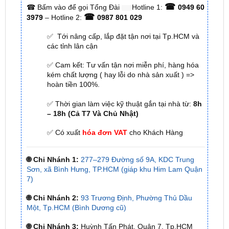
☎
☎
Bấm vào để gọi Tổng Đài
Hotline 1:
0949 60
☎
3979
– Hotline 2:
0987 801 029
✅ Tới nâng cấp, lắp đặt tận nơi tại Tp.HCM và
các tỉnh lân cận
✅ Cam kết: Tư vấn tận nơi miễn phí, hàng hóa
kém chất lượng ( hay lỗi do nhà sản xuất ) =>
hoàn tiền 100%.
✅ Thời gian làm việc kỹ thuật gắn tại nhà từ:
8h
– 18h (Cả T7 Và Chủ Nhật)
✅ Có xuất
hóa đơn VAT
cho Khách Hàng
🌐 Chi Nhánh 1:
277–279 Đường số 9A, KDC Trung
Sơn, xã Bình Hưng, TP.HCM (giáp khu Him Lam Quận
7)
🌐 Chi Nhánh 2:
93 Trương Định, Phường Thủ Dầu
Một, Tp.HCM (Bình Dương cũ)
🌐 Chi Nhánh 3:
Huỳnh Tấn Phát, Quận 7, Tp.HCM