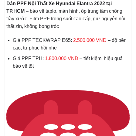
Dán PPF Nội Thất Xe Hyundai Elantra 2022 tại
TP.HCM
– bảo vệ taplo, màn hình, ốp trung tâm chống
trầy xước. Film PPF trong suốt cao cấp, giữ nguyên nội
thất zin, không bong tróc
Giá PPF TECKWRAP E65:
2.500.000 VNĐ
– độ bền
cao, tự phục hồi nhẹ
Giá PPF TPH:
1.800.000 VNĐ
– tiết kiệm, hiệu quả
bảo vệ tốt