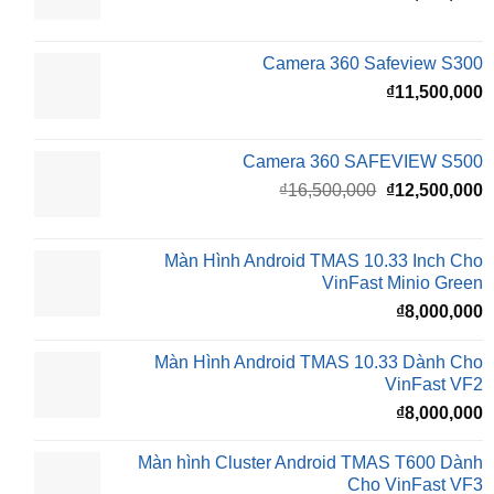
Camera 360 Safeview S300
₫
11,500,000
Camera 360 SAFEVIEW S500
Giá
G
₫
16,500,000
₫
12,500,000
gốc
h
là:
t
₫16,500,000.
l
Màn Hình Android TMAS 10.33 Inch Cho
₫
VinFast Minio Green
₫
8,000,000
Màn Hình Android TMAS 10.33 Dành Cho
VinFast VF2
₫
8,000,000
Màn hình Cluster Android TMAS T600 Dành
Cho VinFast VF3