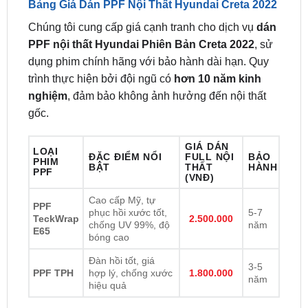
Bảng Giá Dán PPF Nội Thất Hyundai Creta 2022
Chúng tôi cung cấp giá cạnh tranh cho dịch vụ
dán
PPF nội thất Hyundai Phiên Bản Creta 2022
, sử
dụng phim chính hãng với bảo hành dài hạn. Quy
trình thực hiện bởi đội ngũ có
hơn 10 năm kinh
nghiệm
, đảm bảo không ảnh hưởng đến nội thất
gốc.
GIÁ DÁN
LOẠI
ĐẶC ĐIỂM NỔI
FULL NỘI
BẢO
PHIM
BẬT
THẤT
HÀNH
PPF
(VNĐ)
Cao cấp Mỹ, tự
PPF
phục hồi xước tốt,
5-7
TeckWrap
2.500.000
chống UV 99%, độ
năm
E65
bóng cao
Đàn hồi tốt, giá
3-5
PPF TPH
hợp lý, chống xước
1.800.000
năm
hiệu quả