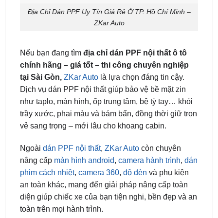
Địa Chỉ Dán PPF Uy Tín Giá Rẻ Ở TP. Hồ Chí Minh –
ZKar Auto
Nếu bạn đang tìm
địa chỉ dán PPF nội thất ô tô
chính hãng – giá tốt – thi công chuyên nghiệp
tại Sài Gòn,
ZKar Auto
là lựa chọn đáng tin cậy.
Dịch vụ dán PPF nội thất giúp bảo vệ bề mặt zin
như taplo, màn hình, ốp trung tâm, bệ tỳ tay… khỏi
trầy xước, phai màu và bám bẩn, đồng thời giữ trọn
vẻ sang trọng – mới lâu cho khoang cabin.
Ngoài
dán PPF nội thất
,
ZKar Auto
còn chuyên
nâng cấp
màn hình android
,
camera hành trình
,
dán
phim cách nhiệt
,
camera 360
,
độ đèn
và phụ kiện
an toàn khác, mang đến giải pháp nâng cấp toàn
diện giúp chiếc xe của bạn tiện nghi, bền đẹp và an
toàn trên mọi hành trình.