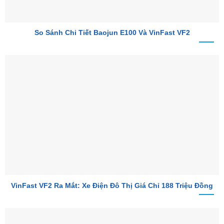
So Sánh Chi Tiết Baojun E100 Và VinFast VF2
VinFast VF2 Ra Mắt: Xe Điện Đô Thị Giá Chỉ 188 Triệu Đồng