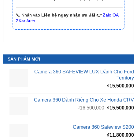
📞 Nhấn vào
Liên hệ ngay nhận ưu đãi 👉
Zalo OA
ZKar Auto
SẢN PHẨM MỚI
Camera 360 SAFEVIEW LUX Dành Cho Ford
Territory
₫
15,500,000
Camera 360 Dành Riêng Cho Xe Honda CRV
Giá
G
₫
16,500,000
₫
15,500,000
gốc
h
là:
t
₫16,500,000.
l
Camera 360 Safeview S200
₫
₫
11,800,000