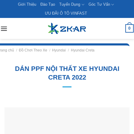
Skip
Giới Thiệu
Đào Tạo
Tuyển Dụng
Góc Tư Vấn
to
ƯU ĐÃI Ô TÔ VINFAST
content
0
rang chủ
/
Đồ Chơi Theo Xe
/
Hyundai
/
Hyundai Creta
DÁN PPF NỘI THẤT XE HYUNDAI
CRETA 2022