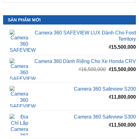
SẢN PHẨM MỚI
Camera 360 SAFEVIEW LUX Dành Cho Ford
Territory
₫
15,500,000
Camera 360 Dành Riêng Cho Xe Honda CRV
Giá
G
₫
16,500,000
₫
15,500,000
gốc
h
là:
t
₫16,500,000.
l
Camera 360 Safeview S200
₫
₫
11,800,000
Camera 360 Safeview S300
₫
11,500,000