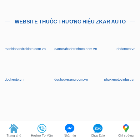
WEBSITE THUỘC THƯƠNG HIỆU ZKAR AUTO
manhinhandroidoto.com.vn
camerahanhtrinhoto.com.vn
dodenoto.vn
dogheoto.vn
dochoixesang.com.vn
phukienotovinfast.vn
Trang chủ
Hotline Tư Vấn
Nhắn tin
Chat Zalo
Chỉ đường