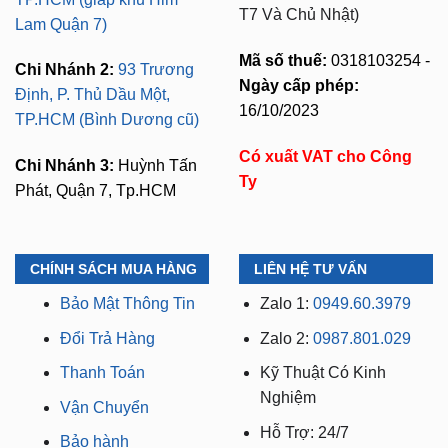
T7 Và Chủ Nhật)
Lam Quận 7)
Mã số thuế:
0318103254 -
Chi Nhánh 2:
93 Trương
Ngày cấp phép:
Định, P. Thủ Dầu Một,
16/10/2023
TP.HCM (Bình Dương cũ)
Có xuất VAT cho Công
Chi Nhánh 3:
Huỳnh Tấn
Ty
Phát, Quận 7, Tp.HCM
CHÍNH SÁCH MUA HÀNG
LIÊN HỆ TƯ VẤN
Bảo Mật Thông Tin
Zalo 1:
0949.60.3979
Đổi Trả Hàng
Zalo 2:
0987.801.029
Thanh Toán
Kỹ Thuật Có Kinh
Nghiệm
Vận Chuyển
Hỗ Trợ: 24/7
Bảo hành