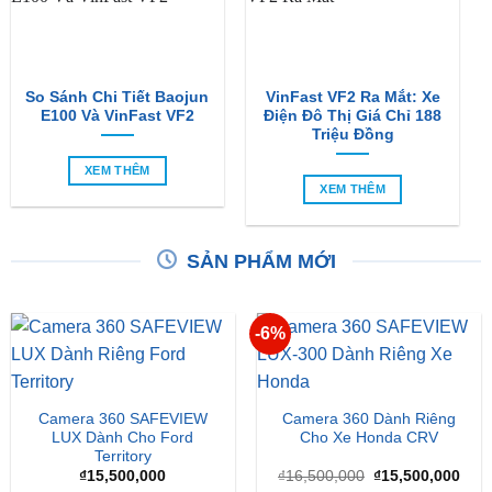
So Sánh Chi Tiết Baojun
VinFast VF2 Ra Mắt: Xe
E100 Và VinFast VF2
Điện Đô Thị Giá Chỉ 188
Triệu Đồng
XEM THÊM
XEM THÊM
SẢN PHẨM MỚI
-6%
Camera 360 SAFEVIEW
Camera 360 Dành Riêng
LUX Dành Cho Ford
Cho Xe Honda CRV
Territory
Giá
Giá
₫
15,500,000
₫
16,500,000
₫
15,500,000
gốc
hiện