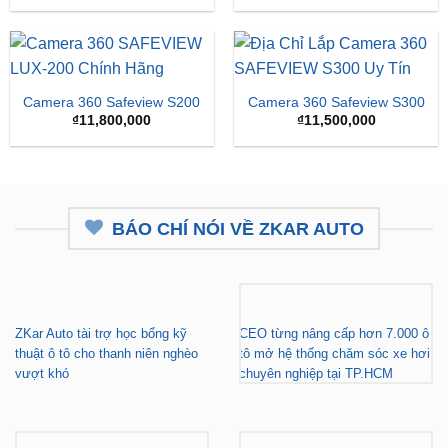
là:
tại
₫16,500,000.
là:
₫15,
Camera 360 Safeview S200
Camera 360 Safeview S300
₫
11,800,000
₫
11,500,000
BÁO CHÍ NÓI VỀ ZKAR AUTO
ZKar Auto tài trợ học bổng kỹ
CEO từng nâng cấp hơn 7.000 ô
thuật ô tô cho thanh niên nghèo
tô mở hệ thống chăm sóc xe hơi
vượt khó
chuyên nghiệp tại TP.HCM