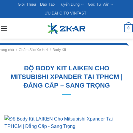
Skip
Giới Thiệu
Đào Tạo
Tuyển Dụng
Góc Tư Vấn
to
ƯU ĐÃI Ô TÔ VINFAST
content
0
rang chủ
/
Chăm Sóc Xe Hơi
/
Body Kit
ĐỘ BODY KIT LAIKEN CHO
MITSUBISHI XPANDER TẠI TPHCM |
ĐẲNG CẤP – SANG TRỌNG