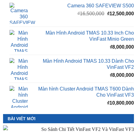
Camera 360 SAFEVIEW S500
Giá
G
₫
16,500,000
₫
12,500,000
gốc
h
là:
t
₫16,500,000.
l
Màn Hình Android TMAS 10.33 Inch Cho
₫
VinFast Minio Green
₫
8,000,000
Màn Hình Android TMAS 10.33 Dành Cho
VinFast VF2
₫
8,000,000
Màn hình Cluster Android TMAS T600 Dành
Cho VinFast VF3
₫
10,800,000
BÀI VIẾT MỚI