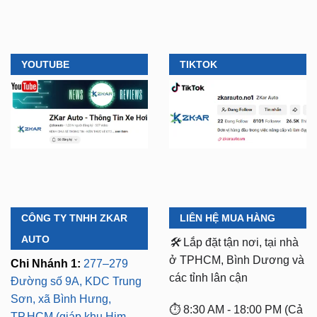
YOUTUBE
TIKTOK
CÔNG TY TNHH ZKAR
LIÊN HỆ MUA HÀNG
AUTO
🛠️
Lắp đặt tận nơi, tại nhà
ở TPHCM, Bình Dương và
Chi Nhánh 1:
277–279
các tỉnh lân cận
Đường số 9A, KDC Trung
Sơn, xã Bình Hưng,
⏱️ 8:30 AM - 18:00 PM (Cả
TP.HCM (giáp khu Him