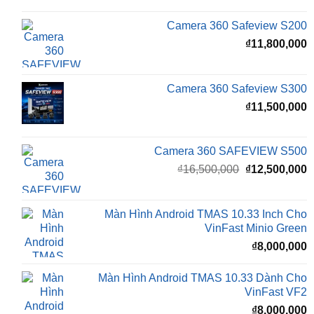
₫
11,800,000
Camera 360 Safeview S300
₫
11,500,000
Camera 360 SAFEVIEW S500
Giá
G
₫
16,500,000
₫
12,500,000
gốc
h
là:
t
₫16,500,000.
l
Màn Hình Android TMAS 10.33 Inch Cho
₫
VinFast Minio Green
₫
8,000,000
Màn Hình Android TMAS 10.33 Dành Cho
VinFast VF2
₫
8,000,000
Màn hình Cluster Android TMAS T600 Dành