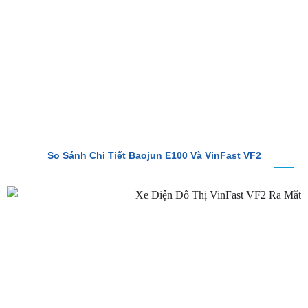
So Sánh Chi Tiết Baojun E100 Và VinFast VF2