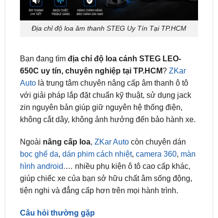
Địa chỉ độ loa âm thanh STEG Uy Tín Tại TP.HCM
Bạn đang tìm
địa chỉ độ loa cánh STEG LEO-
650C uy tín, chuyên nghiệp tại TP.HCM
?
ZKar
Auto
là trung tâm chuyên nâng cấp âm thanh ô tô
với giải pháp lắp đặt chuẩn kỹ thuật, sử dụng jack
zin nguyên bản giúp giữ nguyên hệ thống điện,
không cắt dây, không ảnh hưởng đến bảo hành xe.
Ngoài
nâng cấp loa
,
ZKar Auto
còn chuyên dán
bọc ghế da
,
dán phim cách nhiệt
,
camera 360
,
màn
hình android.
… nhiều phụ kiện ô tô cao cấp khác,
giúp chiếc xe của bạn sở hữu chất âm sống động,
tiện nghi và đẳng cấp hơn trên mọi hành trình.
Câu hỏi thường gặp
1. Loa Treble của STEG