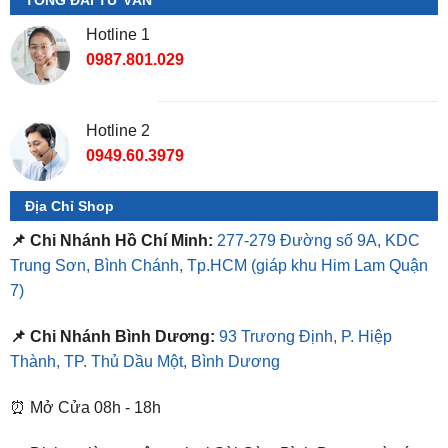
0987.801.029
Hotline 2
0949.60.3979
Địa Chỉ Shop
📌 Chi Nhánh Hồ Chí Minh:
277-279 Đường số 9A, KDC
Trung Sơn, Bình Chánh, Tp.HCM
(giáp khu Him Lam Quận
7)
📌 Chi Nhánh Bình Dương:
93 Trương Định, P. Hiệp
Thành, TP. Thủ Dầu Một, Bình Dương
⏰ Mở Cửa 08h - 18h
❤️ Dịch vụ làm xe tận nơi tại Sài Gòn, Bình Dương và các
tỉnh thành