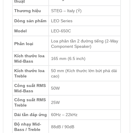
Dòng sản phẩm
LEO Series
Model
LEO-650C
Loa phân tần 2 đường tiếng (2-Way
Phân loại
Component Speaker)
Kích thước loa
165 mm (6.5 inch)
Mid-Bass
Kích thước loa
50 mm (Kích thước lớn bứt phá dải
Treble
cao)
Công suất RMS
50W
Mid-Bass
Công suất RMS
25W
Treble
Dải tần đáp ứng
60Hz – 22kHz
Độ nhạy Mid-
88dB / 90dB
Bass / Treble
Trở kháng
2.6Ω
(Tối ưu công suất cực tốt)
(Impedance)