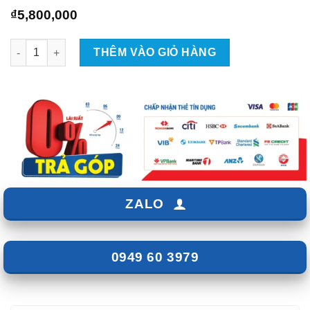
₫
5,800,000
Độ Loa Cánh Phân Tần STEG LEO-650C Cho Ô Tô số lượng
THÊM VÀO GIỎ HÀNG
ZALO
0949 60 3979