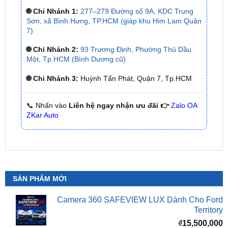
7)
🌐 Chi Nhánh 2:
93 Trương Định, Phường Thủ Dầu
Một, Tp.HCM (Bình Dương cũ)
🌐 Chi Nhánh 3:
Huỳnh Tấn Phát, Quận 7, Tp.HCM
📞 Nhấn vào
Liên hệ ngay nhận ưu đãi 👉
Zalo OA
ZKar Auto
SẢN PHẨM MỚI
Camera 360 SAFEVIEW LUX Dành Cho Ford
Territory
₫
15,500,000
Camera 360 Safeview S200