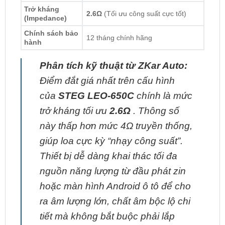
Chính sách bảo
12 tháng chính hãng
hành
Phân tích kỹ thuật từ ZKar Auto:
Điểm đắt giá nhất trên cấu hình
của
STEG LEO-650C
chính là mức
trở kháng tối ưu
2.6Ω
. Thông số
này thấp hơn mức 4Ω truyền thống,
giúp loa cực kỳ “nhạy công suất”.
Thiết bị dễ dàng khai thác tối đa
nguồn năng lượng từ đầu phát zin
hoặc màn hình Android ô tô để cho
ra âm lượng lớn, chất âm bộc lộ chi
tiết mà không bắt buộc phải lắp
thêm Amply rời, giúp chủ xe tiết
kiệm chi phí nâng cấp tối đa.