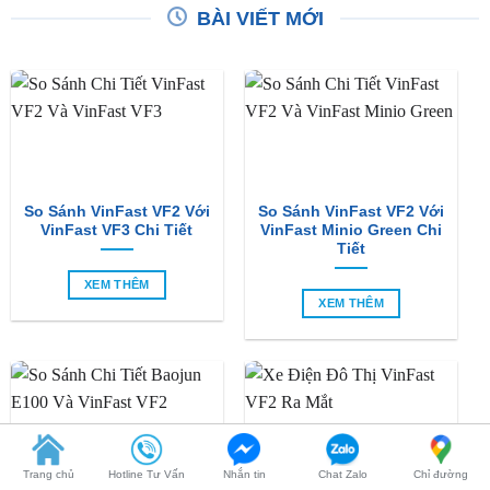
So Sánh VinFast VF2 Với
So Sánh VinFast VF2 Với
VinFast VF3 Chi Tiết
VinFast Minio Green Chi
Tiết
XEM THÊM
XEM THÊM
So Sánh Chi Tiết Baojun
VinFast VF2 Ra Mắt: Xe
E100 Và VinFast VF2
Điện Đô Thị Giá Chỉ 188
Trang chủ
Hotline Tư Vấn
Nhắn tin
Chat Zalo
Chỉ đường
Triệu Đồng