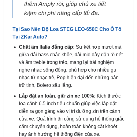
Tại Sao Nên Độ Loa STEG LEO-650C Cho Ô Tô
Tại ZKar Auto?
Chất âm Italia đẳng cấp:
Sự kết hợp mượt mà
giữa dải bass chắc khỏe, dải mid dày dặn rõ nét
và âm treble trong trẻo, mang lại trải nghiệm
nghe nhạc sống động, phù hợp cho nhiều gu
nhạc từ nhạc trẻ, Pop hiện đại đến những bản
trữ tình, Bolero sâu lắng.
Lắp đặt an toàn, giữ zin xe 100%:
Kích thước
loa cánh 6.5 inch tiêu chuẩn giúp việc lắp đặt
diễn ra gọn gàng vào vị trí dưỡng zin trên cánh
cửa xe. Quá trình thi công sử dụng hệ thống giắc
cắm chuyên dụng, hoàn toàn không cắt khoét
hay ảnh hưởng hệ thống điện của xe.
Dễ dàng phối ghép nâng cấp:
Nhờ nền tảng
linh kiện cao cấp từ Ý, STEG LEO-650C không