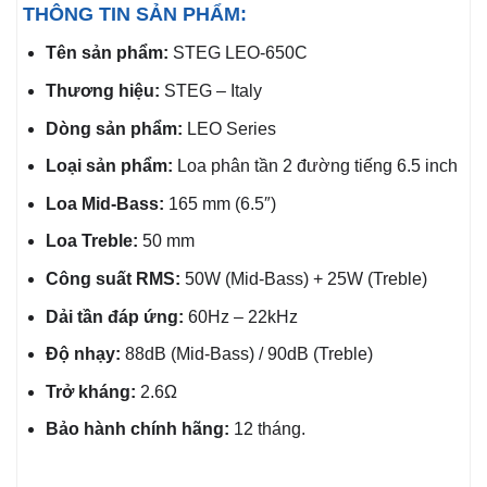
THÔNG TIN SẢN PHẨM:
Tên sản phẩm:
STEG LEO-650C
Thương hiệu:
STEG – Italy
Dòng sản phẩm:
LEO Series
Loại sản phẩm:
Loa phân tần 2 đường tiếng 6.5 inch
Loa Mid-Bass:
165 mm (6.5″)
Loa Treble:
50 mm
Công suất RMS:
50W (Mid-Bass) + 25W (Treble)
Dải tần đáp ứng:
60Hz – 22kHz
Độ nhạy:
88dB (Mid-Bass) / 90dB (Treble)
Trở kháng:
2.6Ω
Bảo hành chính hãng:
12 tháng.