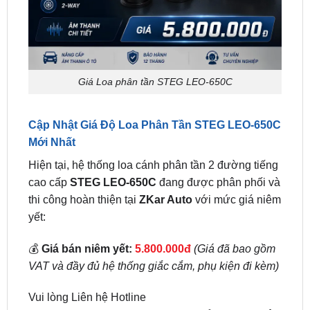
Giá Loa phân tần STEG LEO-650C
Cập Nhật Giá Độ Loa Phân Tần STEG LEO-650C
Mới Nhất
Hiện tại, hệ thống loa cánh phân tần 2 đường tiếng
cao cấp
STEG LEO-650C
đang được phân phối và
thi công hoàn thiện tại
ZKar Auto
với mức giá niêm
yết:
💰
Giá bán niêm yết:
5.800.000đ
(Giá đã bao gồm
VAT và đầy đủ hệ thống giắc cắm, phụ kiện đi kèm)
Vui lòng Liên hệ Hotline
0949.603.979
hoặc
0987.801.029
để được chuyên
viên ZKar Auto tư vấn nhanh!