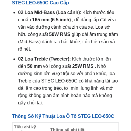
chuẩn
165 mm (6.5 inch)
, dễ dàng lắp đặt vừa
vặn vào dưỡng cánh cửa zin của xe. Loa sở
hữu công suất
50W RMS
giúp dải âm trung trầm
(Mid-Bass) đánh ra chắc khỏe, có chiều sâu và
rõ nét.
02 Loa Treble (Tweeter):
Kích thước lớn lên
đến
50 mm
với công suất
25W RMS
. Nhờ
đường kính lớn vượt trội so với phân khúc, loa
Treble của STEG LEO-650C có khả năng tái tạo
dải âm cao trong trẻo, tơi mịn, lung linh và mở
rộng không gian âm hình hoàn hảo mà không
gây chói tai.
Thông Số Kỹ Thuật Loa Ô Tô STEG LEO-650C
Tiêu chí kỹ
Thông số chi tiết
thuật
Thương hiệu
STEG – Italy (Ý)