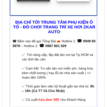
ĐỊA CHỈ TỚI TRUNG TÂM PHỤ KIỆN Ô
TÔ - ĐỒ CHƠI TRANG TRÍ XE HƠI ZKAR
AUTO
☎
☎
Bấm vào để gọi Tổng Đài
Hotline 1:
0949 60
☎
3979
– Hotline 2:
0987 801 029
✅ Tới nâng cấp, lắp đặt tận nơi tại Tp.HCM và
các tỉnh lân cận
✅ Cam kết: Tư vấn tận nơi miễn phí, hàng hóa
kém chất lượng ( hay lỗi do nhà sản xuất ) =>
hoàn tiền 100%.
✅ Thời gian làm việc kỹ thuật gắn tại nhà từ:
8h
– 18h (Cả T7 Và Chủ Nhật)
✅ Có xuất
hóa đơn VAT
cho Khách Hàng
🌐 Chi Nhánh 1:
277–279 Đường số 9A, KDC Trung
Sơn, xã Bình Hưng, TP.HCM (giáp khu Him Lam Quận