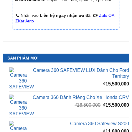
🌐 Chi Nhánh 2:
93 Trương Định, Phường Thủ Dầu
Một, Tp.HCM (Bình Dương cũ)
🌐 Chi Nhánh 3:
Huỳnh Tấn Phát, Quận 7, Tp.HCM
📞 Nhấn vào
Liên hệ ngay nhận ưu đãi 👉
Zalo OA
ZKar Auto
SẢN PHẨM MỚI
Camera 360 SAFEVIEW LUX Dành Cho Ford
Territory
₫
15,500,000
Camera 360 Dành Riêng Cho Xe Honda CRV
Giá
G
₫
16,500,000
₫
15,500,000