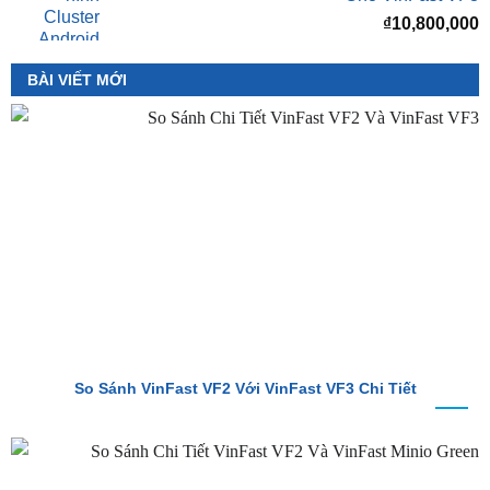
₫
8,000,000
Màn hình Cluster Android TMAS T600 Dành
Cho VinFast VF3
₫
10,800,000
BÀI VIẾT MỚI
So Sánh VinFast VF2 Với VinFast VF3 Chi Tiết