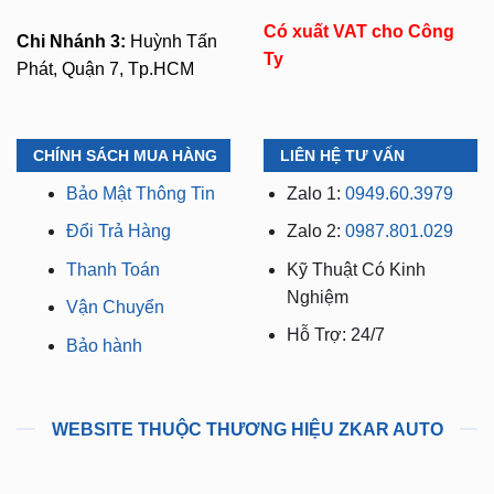
Mã số thuế:
0318103254 -
Chi Nhánh 2:
93 Trương
Ngày cấp phép:
Định, P. Thủ Dầu Một,
16/10/2023
TP.HCM (Bình Dương cũ)
Có xuất VAT cho Công
Chi Nhánh 3:
Huỳnh Tấn
Ty
Phát, Quận 7, Tp.HCM
CHÍNH SÁCH MUA HÀNG
LIÊN HỆ TƯ VẤN
Bảo Mật Thông Tin
Zalo 1:
0949.60.3979
Đổi Trả Hàng
Zalo 2:
0987.801.029
Thanh Toán
Kỹ Thuật Có Kinh
Nghiệm
Vận Chuyển
Hỗ Trợ: 24/7
Bảo hành