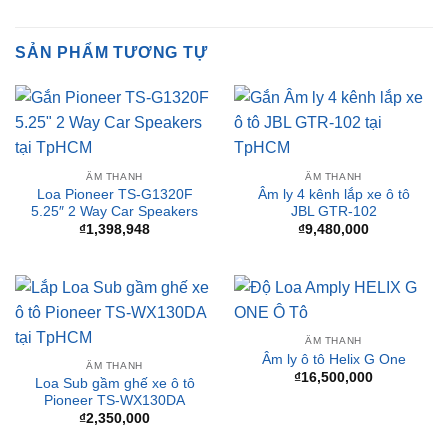
❤️ Dịch vụ làm xe tận nơi tại Sài Gòn, Bình Dương và các
tỉnh thành
SẢN PHẨM TƯƠNG TỰ
ÂM THANH
ÂM THANH
Loa Pioneer TS-G1320F
Âm ly 4 kênh lắp xe ô tô
5.25″ 2 Way Car Speakers
JBL GTR-102
₫
1,398,948
₫
9,480,000
ÂM THANH
Âm ly ô tô Helix G One
ÂM THANH