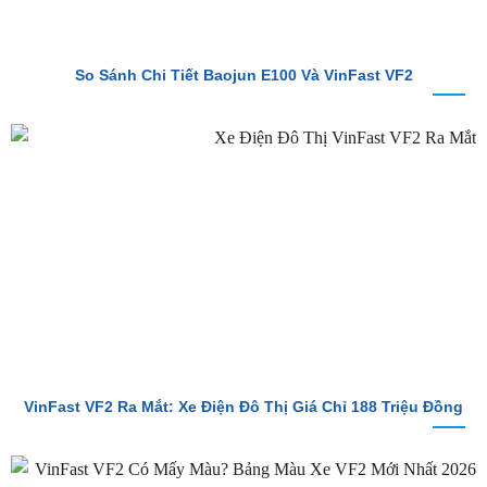
So Sánh Chi Tiết Baojun E100 Và VinFast VF2