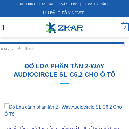
Skip
Giới Thiệu
Đào Tạo
Tuyển Dụng
Góc Tư Vấn
to
ƯU ĐÃI Ô TÔ VINFAST
content
0
rang chủ
/
Âm Thanh
ĐỘ LOA PHÂN TẦN 2-WAY
AUDIOCIRCLE SL-C6.2 CHO Ô TÔ
Lưu ý: Bảng giá, hình ảnh, thông số kỹ thuật và quà tặng