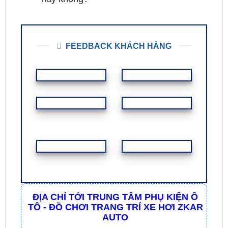
2. Tôi có cần dán cách âm
cánh cửa khi độ bộ loa phân tần
này không?
FEEDBACK KHÁCH HÀNG