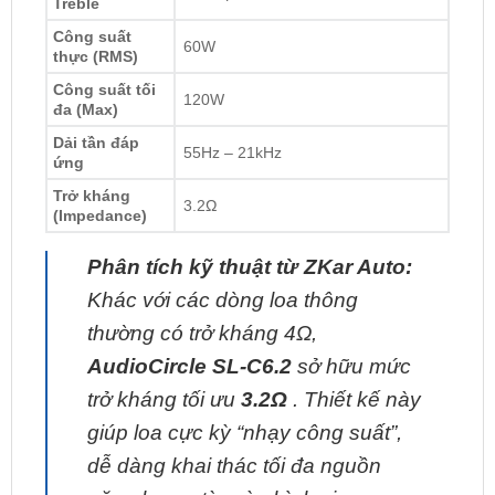
Kích thước loa
6.5 inch (165 mm)
Midbass
Kích thước loa
Vòm lụa 16 mm
Treble
Công suất
60W
thực (RMS)
Công suất tối
120W
đa (Max)
Dải tần đáp
55Hz – 21kHz
ứng
Trở kháng
3.2Ω
(Impedance)
Phân tích kỹ thuật từ ZKar Auto:
Khác với các dòng loa thông
thường có trở kháng 4Ω,
AudioCircle SL-C6.2
sở hữu mức
trở kháng tối ưu
3.2Ω
. Thiết kế này