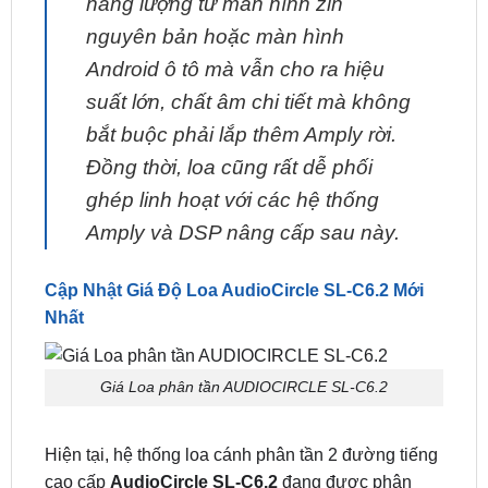
giúp loa cực kỳ “nhạy công suất”,
dễ dàng khai thác tối đa nguồn
năng lượng từ màn hình zin
nguyên bản hoặc màn hình
Android ô tô mà vẫn cho ra hiệu
suất lớn, chất âm chi tiết mà không
bắt buộc phải lắp thêm Amply rời.
Đồng thời, loa cũng rất dễ phối
ghép linh hoạt với các hệ thống
Amply và DSP nâng cấp sau này.
Cập Nhật Giá Độ Loa AudioCircle SL-C6.2 Mới
Nhất
Giá Loa phân tần AUDIOCIRCLE SL-C6.2