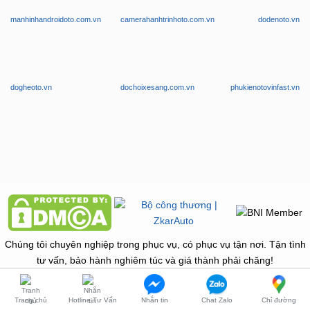
WEBSITE THUỘC THƯƠNG HIỆU ZKAR AUTO
manhinhandroidoto.com.vn
camerahanhtrinhoto.com.vn
dodenoto.vn
dogheoto.vn
dochoixesang.com.vn
phukienotovinfast.vn
Chúng tôi chuyên nghiệp trong phục vụ, có phục vụ tận nơi. Tận tình
Trang chủ
Hotline Tư Vấn
Nhắn tin
Chat Zalo
Chỉ đường