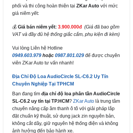
Hiện tại, hệ thống loa cánh phân tần 2 đường tiếng
cao cấp
AudioCircle SL-C6.2
đang được phân
phối và thi công hoàn thiện tại
ZKar Auto
với mức
giá niêm yết:
💰
Giá bán niêm yết:
3.900.000đ
(Giá đã bao gồm
VAT và đầy đủ hệ thống giắc cắm, phụ kiện đi kèm)
Vui lòng Liên hệ Hotline
0949.603.979
hoặc
0987.801.029
để được chuyên
viên ZKar Auto tư vấn nhanh!
Địa Chỉ Độ Loa AudioCircle SL-C6.2 Uy Tín
Chuyên Nghiệp Tại TPHCM
Bạn đang tìm
địa chỉ độ loa phân tần AudioCircle
SL-C6.2 uy tín tại TP.HCM
?
ZKar Auto
là trung tâm
chuyên nâng cấp âm thanh ô tô với giải pháp lắp