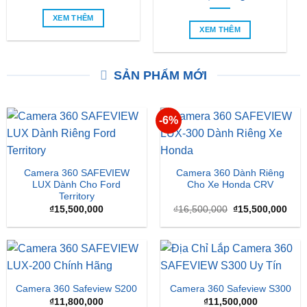
So Sánh Chi Tiết Baojun
VinFast VF2 Ra Mắt: Xe
E100 Và VinFast VF2
Điện Đô Thị Giá Chỉ 188
Triệu Đồng
XEM THÊM
XEM THÊM
SẢN PHẨM MỚI
-6%
Camera 360 SAFEVIEW
Camera 360 Dành Riêng
LUX Dành Cho Ford
Cho Xe Honda CRV
Territory
Giá
Giá
₫
15,500,000
₫
16,500,000
₫
15,500,000
gốc
hiện
là:
tại
₫16,500,000.
là:
₫15,