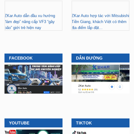
nghiệp tại TP.HCM - Tài trợ học
thuật ô tô cho thanh niên có hoàn
bổng cho thanh niên khó khăn
cảnh khó khăn
ZKar Auto dẫn đầu xu hướng
ZKar Auto hợp tác với Mitsubishi
“làm đẹp” nâng cấp VF3 “gây
Tiền Giang, khách Việt có thêm
bão” giới trẻ hiện nay
địa điểm lắp đặt...
FACEBOOK
DẪN ĐƯỜNG