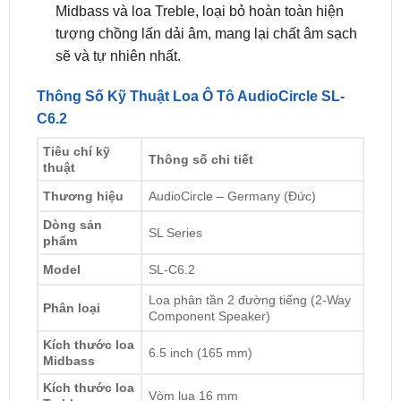
réo rắt của nhạc cụ mà không gây chói tai.
Bộ phân tần rời (Crossover):
Đóng vai trò cắt
và chia tách các tần số chính xác cho loa
Midbass và loa Treble, loại bỏ hoàn toàn hiện
tượng chồng lấn dải âm, mang lại chất âm sạch
sẽ và tự nhiên nhất.
Thông Số Kỹ Thuật Loa Ô Tô AudioCircle SL-
C6.2
Tiêu chí kỹ
Thông số chi tiết
thuật
Thương hiệu
AudioCircle – Germany (Đức)
Dòng sản
SL Series
phẩm
Model
SL-C6.2
Loa phân tần 2 đường tiếng (2-Way
Phân loại
Component Speaker)