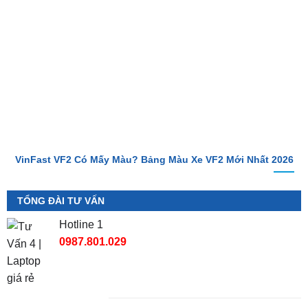
VinFast VF2 Ra Mắt: Xe Điện Đô Thị Giá Chỉ 188 Triệu Đồng
VinFast VF2 Có Mấy Màu? Bảng Màu Xe VF2 Mới Nhất 2026
TỔNG ĐÀI TƯ VẤN
Hotline 1
0987.801.029