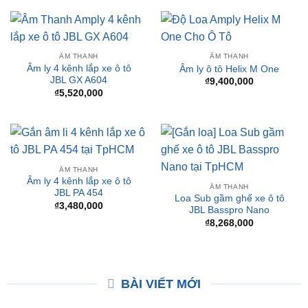
₫
16,500,000
Loa Sub gầm ghế xe ô tô
Pioneer TS-WX130DA
₫
2,350,000
ÂM THANH
ÂM THANH
Âm ly 4 kênh lắp xe ô tô
Âm ly ô tô Helix M One
JBL GX A604
₫
9,400,000
₫
5,520,000
ÂM THANH
Âm ly 4 kênh lắp xe ô tô
ÂM THANH
JBL PA 454
Loa Sub gầm ghế xe ô tô
₫
3,480,000
JBL Basspro Nano
₫
8,268,000