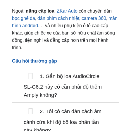
đặt chuẩn kỹ thuật, sử dụng jack zin nguyên bản,
không cắt dây, giữ nguyên hệ thống điện và không
ảnh hưởng đến bảo hành xe.
Ngoài
nâng cấp loa
,
ZKar Auto
còn chuyên dán
bọc ghế da
,
dán phim cách nhiệt
,
camera 360
,
màn
hình android.
… và nhiều phụ kiện ô tô cao cấp
khác, giúp chiếc xe của bạn sở hữu chất âm sống
động, tiện nghi và đẳng cấp hơn trên mọi hành
trình.
Câu hỏi thường gặp
1. Gắn bộ loa AudioCircle
SL-C6.2 này có cần phải độ thêm
Amply không?