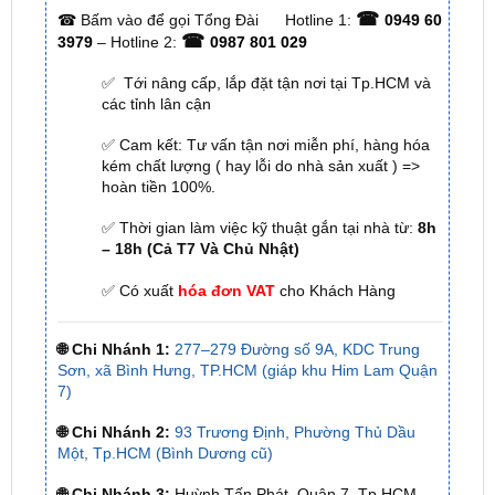
ĐỊA CHỈ TỚI TRUNG TÂM PHỤ KIỆN Ô
TÔ - ĐỒ CHƠI TRANG TRÍ XE HƠI ZKAR
AUTO
☎
☎
Bấm vào để gọi Tổng Đài
Hotline 1:
0949 60
☎
3979
– Hotline 2:
0987 801 029
✅ Tới nâng cấp, lắp đặt tận nơi tại Tp.HCM và
các tỉnh lân cận
✅ Cam kết: Tư vấn tận nơi miễn phí, hàng hóa
kém chất lượng ( hay lỗi do nhà sản xuất ) =>
hoàn tiền 100%.
✅ Thời gian làm việc kỹ thuật gắn tại nhà từ:
8h
– 18h (Cả T7 Và Chủ Nhật)
✅ Có xuất
hóa đơn VAT
cho Khách Hàng
🌐 Chi Nhánh 1:
277–279 Đường số 9A, KDC Trung
Sơn, xã Bình Hưng, TP.HCM (giáp khu Him Lam Quận
7)