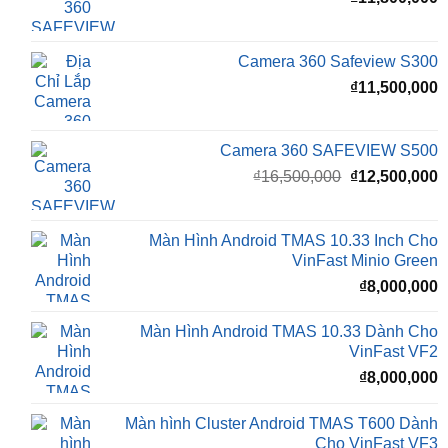
gốc
h
là:
t
₫16,500,000.
l
Camera 360 Safeview S200
₫
₫
11,800,000
Camera 360 Safeview S300
₫
11,500,000
Camera 360 SAFEVIEW S500
Giá
G
₫
16,500,000
₫
12,500,000
gốc
h
là:
t
₫16,500,000.
l
Màn Hình Android TMAS 10.33 Inch Cho
₫
VinFast Minio Green
₫
8,000,000
Màn Hình Android TMAS 10.33 Dành Cho
VinFast VF2