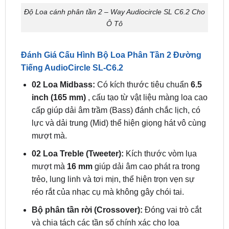
SL- C6.2 Chính Hãng
Độ Loa cánh phân tần 2 – Way Audiocircle SL C6.2 Cho
Ô Tô
Đánh Giá Cấu Hình Bộ Loa Phân Tần 2 Đường
Tiếng AudioCircle SL-C6.2
02 Loa Midbass:
Có kích thước tiêu chuẩn
6.5
inch (165 mm)
, cấu tạo từ vật liệu màng loa cao
cấp giúp dải âm trầm (Bass) đánh chắc lịch, có
lực và dải trung (Mid) thể hiện giọng hát vô cùng
mượt mà.
02 Loa Treble (Tweeter):
Kích thước vòm lụa
mượt mà
16 mm
giúp dải âm cao phát ra trong
trẻo, lung linh và tơi mịn, thể hiện trọn vẹn sự