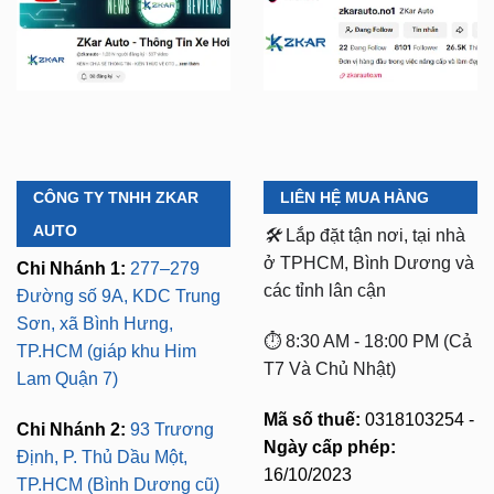
YOUTUBE
TIKTOK
CÔNG TY TNHH ZKAR
LIÊN HỆ MUA HÀNG
AUTO
🛠️
Lắp đặt tận nơi, tại nhà
ở TPHCM, Bình Dương và
Chi Nhánh 1:
277–279
các tỉnh lân cận
Đường số 9A, KDC Trung
Sơn, xã Bình Hưng,
⏱️ 8:30 AM - 18:00 PM (Cả
TP.HCM (giáp khu Him
T7 Và Chủ Nhật)
Lam Quận 7)