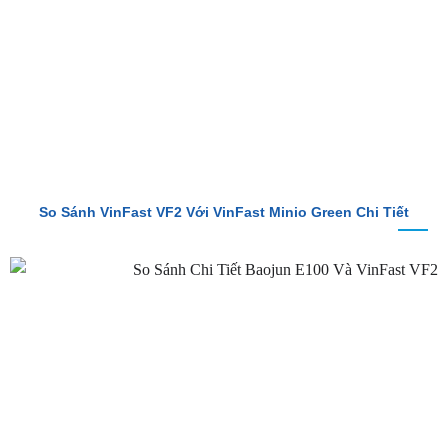
So Sánh VinFast VF2 Với VinFast Minio Green Chi Tiết